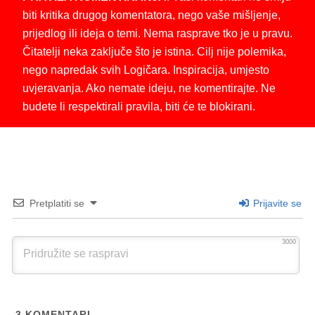
biti kritika drugog komentatora, nego vaše mišljenje,
prijedlog ili ideja o temi. Nema rasprave tko je u pravu.
Čitatelji neka zaključe što je istina. Cilj nije polemika,
nego napredak svih Logičara. Inspiracija, umjesto
uvjeravanja. Ako nemate ideju, ne komentirajte. Ne
budete li respektirali pravila, biti će te blokirani.
Pretplatiti se
Prijavite se
3000
3
KOMENTARI