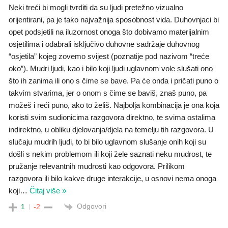
Neki treći bi mogli tvrditi da su ljudi pretežno vizualno
orijentirani, pa je tako najvažnija sposobnost vida. Duhovnjaci bi
opet podsjetili na iluzornost onoga što dobivamo materijalnim
osjetilima i odabrali isključivo duhovne sadržaje duhovnog
“osjetila” kojeg zovemo svijest (poznatije pod nazivom “treće
oko”). Mudri ljudi, kao i bilo koji ljudi uglavnom vole slušati ono
što ih zanima ili ono s čime se bave. Pa će onda i pričati puno o
takvim stvarima, jer o onom s čime se baviš, znaš puno, pa
možeš i reći puno, ako to želiš. Najbolja kombinacija je ona koja
koristi svim sudionicima razgovora direktno, te svima ostalima
indirektno, u obliku djelovanja/djela na temelju tih razgovora. U
slučaju mudrih ljudi, to bi bilo uglavnom slušanje onih koji su
došli s nekim problemom ili koji žele saznati neku mudrost, te
pružanje relevantnih mudrosti kao odgovora. Prilikom
razgovora ili bilo kakve druge interakcije, u osnovi nema onoga
koji
…
Čitaj više »
Odgovori
1
-2