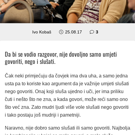
komentara
Ivo Kobaš
25.08.17
3
Da bi se vodio razgovor, nije dovoljno samo umjeti
govoriti, nego i slušati.
Čak neki primjećuju da čovjek ima dva uha, a samo jedna
usta pa to koriste kao argument da je važnije umjeti slušati
nego govoriti. Onaj koji sluša ujedno i uči, jer ima priliku
čuti i nešto što ne zna, a kada govori, može reći samo ono
što već zna. Zato mudri ljudi više vole slušati nego govoriti
i tako postaju još mudriji i pametniji.
Naravno, nije dobro samo slušati ili samo govoriti. Najbolja