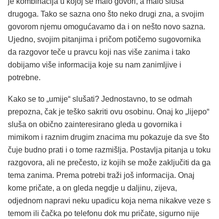
je kombinacija u kojoj se malo govori, a malo sluša
drugoga. Tako se sazna ono što neko drugi zna, a svojim
govorom njemu omogućavamo da i on nešto novo sazna.
Ujedno, svojim pitanjima i pričom potičemo sugovornika
da razgovor teče u pravcu koji nas više zanima i tako
dobijamo više informacija koje su nam zanimljive i
potrebne.
Kako se to „umije“ slušati? Jednostavno, to se odmah
prepozna, čak je teško sakriti ovu osobinu. Onaj ko „lijepo“
sluša on obično zainteresirano gleda u govornika i
mimikom i raznim drugim znacima mu pokazuje da sve što
čuje budno prati i o tome razmišlja. Postavlja pitanja u toku
razgovora, ali ne prečesto, iz kojih se može zaključiti da ga
tema zanima. Prema potrebi traži još informacija. Onaj
kome pričate, a on gleda negdje u daljinu, zijeva,
odjednom napravi neku upadicu koja nema nikakve veze s
temom ili čačka po telefonu dok mu pričate, sigurno nije