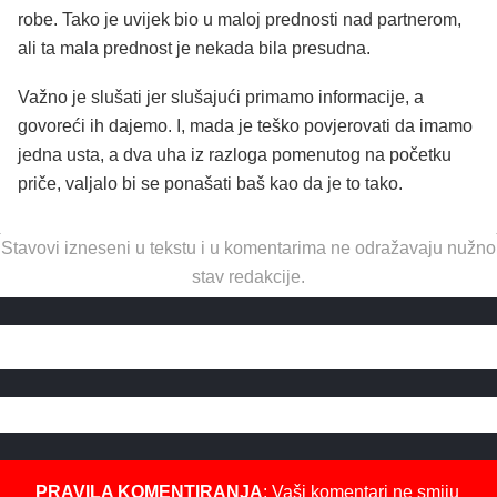
robe. Tako je uvijek bio u maloj prednosti nad partnerom,
ali ta mala prednost je nekada bila presudna.
Važno je slušati jer slušajući primamo informacije, a
govoreći ih dajemo. I, mada je teško povjerovati da imamo
jedna usta, a dva uha iz razloga pomenutog na početku
priče, valjalo bi se ponašati baš kao da je to tako.
Stavovi izneseni u tekstu i u komentarima ne odražavaju nužno
stav redakcije.
PRAVILA KOMENTIRANJA
: Vaši komentari ne smiju