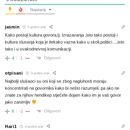
Najstariji
jasmin
8 godine prije
Kako postoji kultura govora,tj. Izrazavanja ,isto tako postoji i
kultura slusanja koja je itekako vazna kako u skoli,politici…,isto
tako i u svakodnevnoj komunikaciji.
Odgovori
4
-1
otpisani
8 godine prije
Najbolji slušaoci su oni koji se zbog nagluhosti moraju
koncentrirati na govornika kako bi nešto razumjeli, pa ako ne
znate za njihov hendikep stječete dojam kako im je vaš govor
jako zanimljiv
Odgovori
6
-2
Hari1
8 godine prije