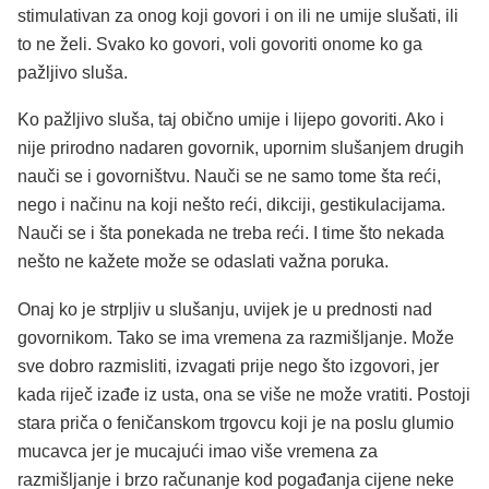
stimulativan za onog koji govori i on ili ne umije slušati, ili
to ne želi. Svako ko govori, voli govoriti onome ko ga
pažljivo sluša.
Ko pažljivo sluša, taj obično umije i lijepo govoriti. Ako i
nije prirodno nadaren govornik, upornim slušanjem drugih
nauči se i govorništvu. Nauči se ne samo tome šta reći,
nego i načinu na koji nešto reći, dikciji, gestikulacijama.
Nauči se i šta ponekada ne treba reći. I time što nekada
nešto ne kažete može se odaslati važna poruka.
Onaj ko je strpljiv u slušanju, uvijek je u prednosti nad
govornikom. Tako se ima vremena za razmišljanje. Može
sve dobro razmisliti, izvagati prije nego što izgovori, jer
kada riječ izađe iz usta, ona se više ne može vratiti. Postoji
stara priča o feničanskom trgovcu koji je na poslu glumio
mucavca jer je mucajući imao više vremena za
razmišljanje i brzo računanje kod pogađanja cijene neke