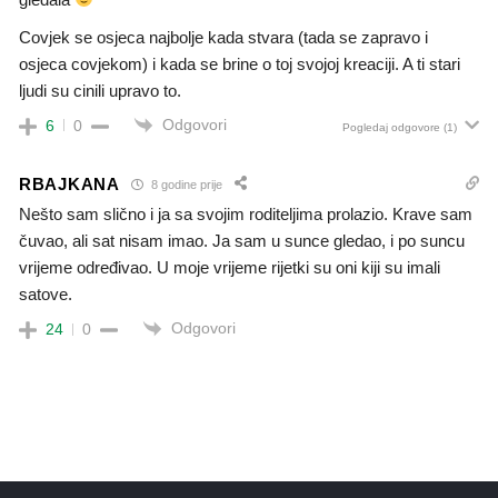
Covjek se osjeca najbolje kada stvara (tada se zapravo i
osjeca covjekom) i kada se brine o toj svojoj kreaciji. A ti stari
ljudi su cinili upravo to.
Odgovori
6
0
Pogledaj odgovore
(1)
RBAJKANA
8 godine prije
Nešto sam slično i ja sa svojim roditeljima prolazio. Krave sam
čuvao, ali sat nisam imao. Ja sam u sunce gledao, i po suncu
vrijeme određivao. U moje vrijeme rijetki su oni kiji su imali
satove.
Odgovori
24
0