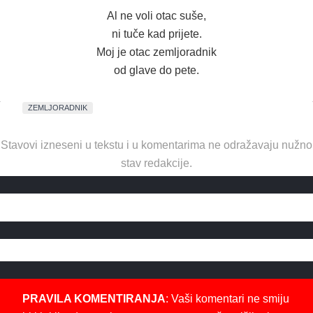
Al ne voli otac suše,
ni tuče kad prijete.
Moj je otac zemljoradnik
od glave do pete.
ZEMLJORADNIK
Stavovi izneseni u tekstu i u komentarima ne odražavaju nužno
stav redakcije.
PRAVILA KOMENTIRANJA
: Vaši komentari ne smiju