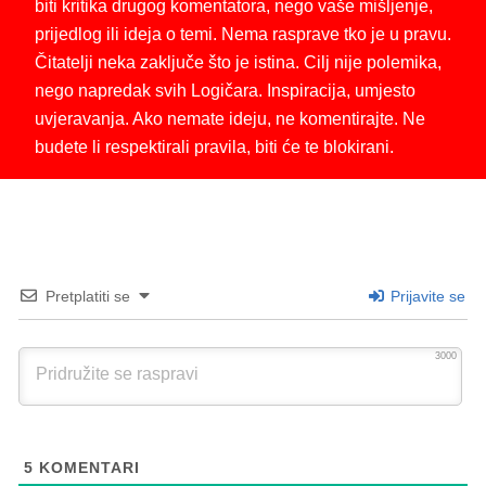
biti kritika drugog komentatora, nego vaše mišljenje,
prijedlog ili ideja o temi. Nema rasprave tko je u pravu.
Čitatelji neka zaključe što je istina. Cilj nije polemika,
nego napredak svih Logičara. Inspiracija, umjesto
uvjeravanja. Ako nemate ideju, ne komentirajte. Ne
budete li respektirali pravila, biti će te blokirani.
Pretplatiti se
Prijavite se
3000
5
KOMENTARI