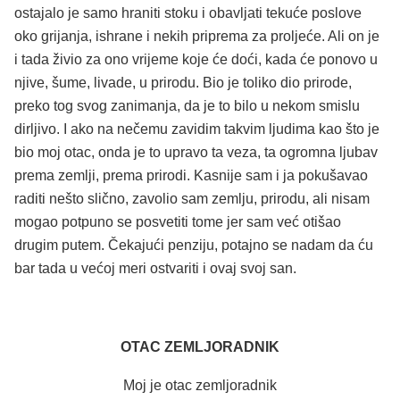
ostajalo je samo hraniti stoku i obavljati tekuće poslove
oko grijanja, ishrane i nekih priprema za proljeće. Ali on je
i tada živio za ono vrijeme koje će doći, kada će ponovo u
njive, šume, livade, u prirodu. Bio je toliko dio prirode,
preko tog svog zanimanja, da je to bilo u nekom smislu
dirljivo. I ako na nečemu zavidim takvim ljudima kao što je
bio moj otac, onda je to upravo ta veza, ta ogromna ljubav
prema zemlji, prema prirodi. Kasnije sam i ja pokušavao
raditi nešto slično, zavolio sam zemlju, prirodu, ali nisam
mogao potpuno se posvetiti tome jer sam već otišao
drugim putem. Čekajući penziju, potajno se nadam da ću
bar tada u većoj meri ostvariti i ovaj svoj san.
OTAC ZEMLJORADNIK
Moj je otac zemljoradnik