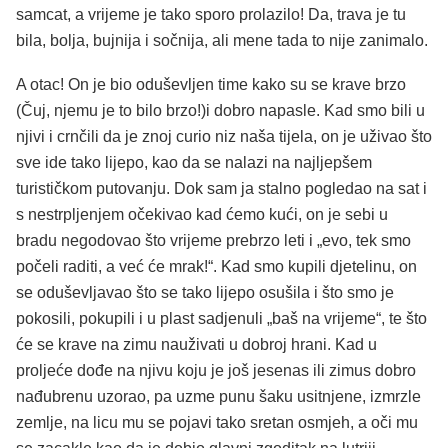
samcat, a vrijeme je tako sporo prolazilo! Da, trava je tu
bila, bolja, bujnija i sočnija, ali mene tada to nije zanimalo.
A otac! On je bio oduševljen time kako su se krave brzo
(Čuj, njemu je to bilo brzo!)i dobro napasle. Kad smo bili u
njivi i crnčili da je znoj curio niz naša tijela, on je uživao što
sve ide tako lijepo, kao da se nalazi na najljepšem
turističkom putovanju. Dok sam ja stalno pogledao na sat i
s nestrpljenjem očekivao kad ćemo kući, on je sebi u
bradu negodovao što vrijeme prebrzo leti i „evo, tek smo
počeli raditi, a već će mrak!“. Kad smo kupili djetelinu, on
se oduševljavao što se tako lijepo osušila i što smo je
pokosili, pokupili i u plast sadjenuli „baš na vrijeme“, te što
će se krave na zimu nauživati u dobroj hrani. Kad u
proljeće dođe na njivu koju je još jesenas ili zimus dobro
nađubrenu uzorao, pa uzme punu šaku usitnjene, izmrzle
zemlje, na licu mu se pojavi tako sretan osmjeh, a oči mu