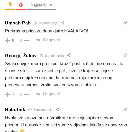
Najstariji
Umpah Pah
8 godine prije
Prekrasna prica za dobro jutro.HVALA IVO!
Odgovori
8
0
Georgij Žukov
8 godine prije
Svaki covjek mora proci put kroz ” pustinju” ,to nije do nas , to
su vise sile …. sam zivot je put , zivot je kap kise koji se
pretvara u rijeke i oceane da bi se na kraju zaokruzenog
procesa u prirodi , vratio svojem izvoru ili oblaku.
Odgovori
7
0
Rabotnik
8 godine prije
Hvala Ivo za ovu pricu. Vratili ste me u djetinjstvo s ovom
pricom. U obilaske zemlje i sume s djedom. Međa se obavezno
gledala