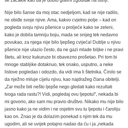
se zacakle kao da je dobio glavni zgoditak na lutriji.
Nije bilo šanse da moj otac nedjeljom, kad se nije radilo,
ne obiđe svoje njive. Ama, kakvo cvjetno polje – kad on
pogleda svoju njivu pšenice u proljeće kako se zeleni,
kako je dobila tamniju boju, mada se snijeg tek nedavno
povukao, za njega nije bilo ljepšeg cvijeća! Dublje u njivu
pšenice nije ulazio često, da ne gazi mlade biljke i ne pravi
štetu, ali kroz kukuruze bi obavezno prošetao. Pri tom bi
mnoge stabljike dotaknuo, tek onako, usputno, a neke
listove pogledao i odozdo, da vidi ima li štetnika. Činilo se
da nježno miluje cijelu njivu, kao najdražeg člana obitelji.
„Zar može biti nešto ljepše nego gledati kako rezultati
tvoga rada rastu?! Vidi, pogledaj ovu ljepotu!“, nekada bi
mi govorio, ako sam mu pravio društvo. Nikako mu nije bilo
jasno kako ja ne vidim i ne osjetim svu tu ljepotu i čaroliju
kao on. Znao je da dolazim ponekad s njim tek da mu
ugodim, ali se uvijek potajno nadao da ću i ja „nekada