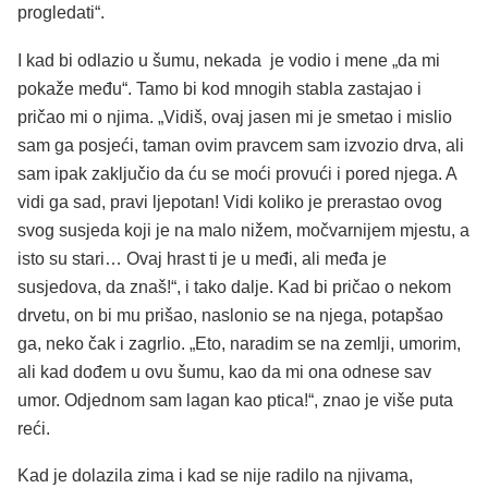
progledati“.
I kad bi odlazio u šumu, nekada je vodio i mene „da mi
pokaže među“. Tamo bi kod mnogih stabla zastajao i
pričao mi o njima. „Vidiš, ovaj jasen mi je smetao i mislio
sam ga posjeći, taman ovim pravcem sam izvozio drva, ali
sam ipak zaključio da ću se moći provući i pored njega. A
vidi ga sad, pravi ljepotan! Vidi koliko je prerastao ovog
svog susjeda koji je na malo nižem, močvarnijem mjestu, a
isto su stari… Ovaj hrast ti je u međi, ali međa je
susjedova, da znaš!“, i tako dalje. Kad bi pričao o nekom
drvetu, on bi mu prišao, naslonio se na njega, potapšao
ga, neko čak i zagrlio. „Eto, naradim se na zemlji, umorim,
ali kad dođem u ovu šumu, kao da mi ona odnese sav
umor. Odjednom sam lagan kao ptica!“, znao je više puta
reći.
Kad je dolazila zima i kad se nije radilo na njivama,