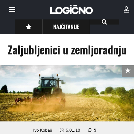
NAJČITANIJE
Zaljubljenici u zemljoradnju
komentara
Ivo Kobaš
5.01.18
5