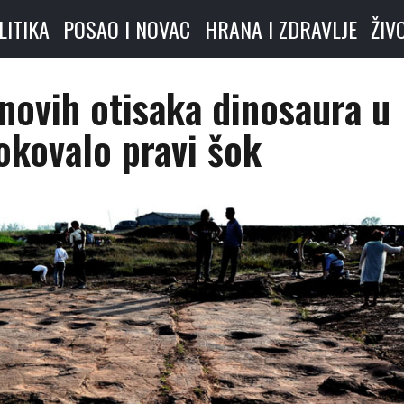
LITIKA
POSAO I NOVAC
HRANA I ZDRAVLJE
ŽIV
 novih otisaka dinosaura u
okovalo pravi šok