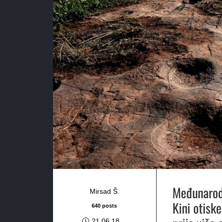
Međunarodn
Mirsad Š.
Kini otiske
640 posts
21.06.18