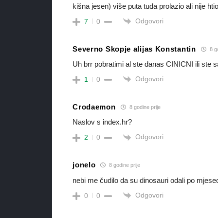
kišna jesen) više puta tuda prolazio ali nije ht
Odgovori
7
0
Severno Skopje alijas Konstantin
8 go
Uh brr pobratimi al ste danas CINICNI ili s
Odgovori
1
0
Crodaemon
8 godine prije
Naslov s index.hr?
Odgovori
2
0
jonelo
8 godine prije
nebi me čudilo da su dinosauri odali po mjesec
Odgovori
0
0