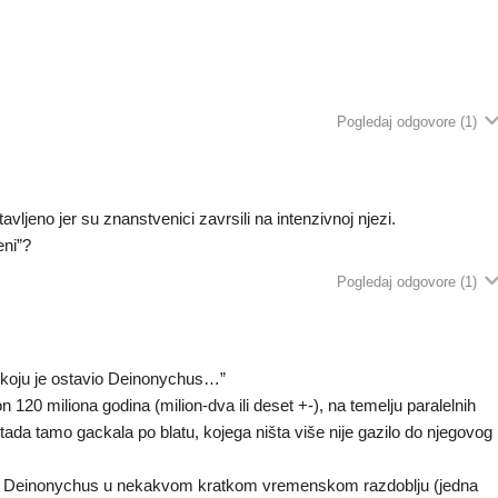
Pogledaj odgovore
(1)
avljeno jer su znanstvenici zavrsili na intenzivnoj njezi.
eni”?
Pogledaj odgovore
(1)
ka koju je ostavio Deinonychus…”
120 miliona godina (milion-dva ili deset +-), na temelju paralelnih
e tada tamo gackala po blatu, kojega ništa više nije gazilo do njegovog
roda Deinonychus u nekakvom kratkom vremenskom razdoblju (jedna