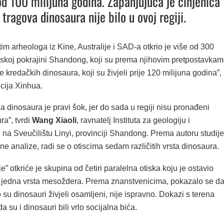
 od 100 milijuna godina. Zapanjujuća je činjenica
tragova dinosaura nije bilo u ovoj regiji.
m arheologa iz Kine, Australije i SAD-a otkrio je više od 300
eskoj pokrajini Shandong, koji su prema njihovim pretpostavka
e kredačkih dinosaura, koji su živjeli prije 120 milijuna godina”,
cija Xinhua.
ka dinosaura je pravi šok, jer do sada u regiji nisu pronađeni
ra”, tvrdi
Wang Xiaoli
, ravnatelj Instituta za geologiju i
 na Sveučilištu Linyi, provinciji Shandong. Prema autoru studije
ne analize, radi se o otiscima sedam različitih vrsta dinosaura.
e” otkriće je skupina od četiri paralelna otiska koju je ostavio
jedna vrsta mesoždera. Prema znanstvenicima, pokazalo se d
 su dinosauri živjeli osamljeni, nije ispravno. Dokazi s terena
a su i dinosauri bili vrlo socijalna bića.