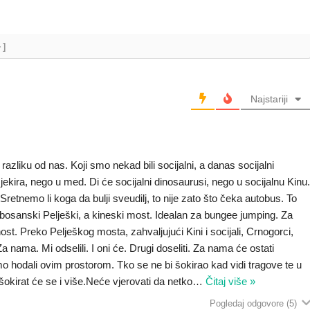
+]
Najstariji
 razliku od nas. Koji smo nekad bili socijalni, a danas socijalni
sjekira, nego u med. Di će socijalni dinosaurusi, nego u socijalnu Kinu
retnemo li koga da bulji sveudilj, to nije zato što čeka autobus. To
tibosanski Pelješki, a kineski most. Idealan za bungee jumping. Za
st. Preko Pelješkog mosta, zahvaljujući Kini i socijali, Crnogorci,
 nama. Mi odselili. I oni će. Drugi doseliti. Za nama će ostati
o hodali ovim prostorom. Tko se ne bi šokirao kad vidi tragove te u
kirat će se i više.Neće vjerovati da netko
…
Čitaj više »
Pogledaj odgovore
(5)