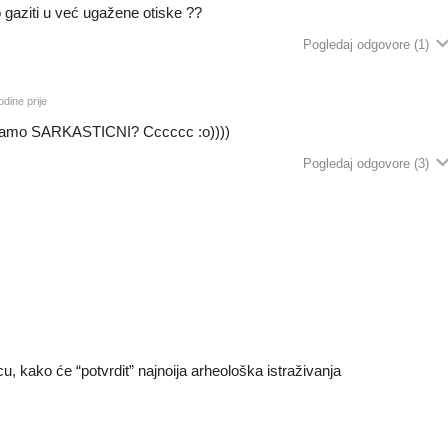
io gaziti u već ugažene otiske ??
Pogledaj odgovore
(1)
dine prije
te samo SARKASTICNI? Cccccc :o))))
Pogledaj odgovore
(3)
u, kako će “potvrdit” najnoija arheološka istraživanja