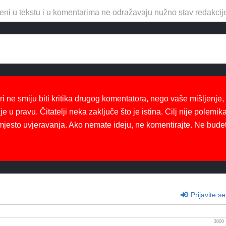
eni u tekstu i u komentarima ne odražavaju nužno stav redakcij
ri ne smiju biti kritika drugog komentatora, nego vaše mišljenje,
je u pravu. Čitatelji neka zaključe što je istina. Cilj nije polemika
mjesto uvjeravanja. Ako nemate ideju, ne komentirajte. Ne bude
Prijavite se
3000