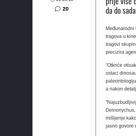
prije više
da do sada 
komentara
20
Međunarodni ti
tragova u kin
tragovi skupin
precizira agen
“Otkriće otisa
ostaci dinosau
paleontologiju
a nakon detalj
“Najuzbudljivij
Deinonychus, 
mišljenje kako
jasno govore d