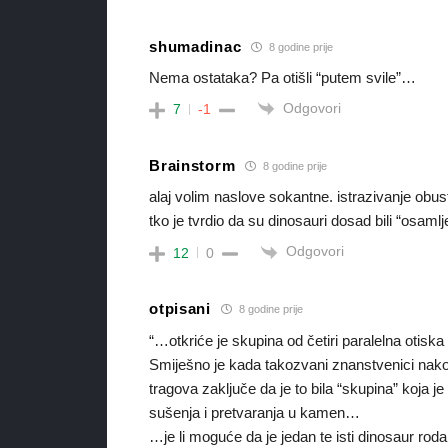
shumadinac
8 godine prije
Nema ostataka? Pa otišli “putem svile”…
Odgovori
7
-1
Brainstorm
8 godine prije
alaj volim naslove sokantne. istrazivanje obust
tko je tvrdio da su dinosauri dosad bili “osamlj
Odgovori
12
0
otpisani
8 godine prije
“…otkriće je skupina od četiri paralelna otis
Smiješno je kada takozvani znanstvenici nakon 
tragova zaključe da je to bila “skupina” koja j
sušenja i pretvaranja u kamen…
…je li moguće da je jedan te isti dinosaur 