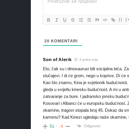
{}
[
20
KOMENTARI
Son of Alerik
8 godine prije
Eto, čak su i dinosaurusi bili socijalna bića. Za
slučajevi. I di će grom, nego u koprive. Di će 
Kao što znamo, Kina je svjetionik budućnosti. S
gleda u svijetlu kinesku budućnost. A mi u an
zatvaranje za bure. I jadransko jonsku budućno
Kosovari i Albanci će u europsku budućnost. Za
okamine, tragovi stopala broj 45. Dokaz da sm
kamenu? Kad Kinezi ugledaju naše okamine, šo
Odgovori
51
-4