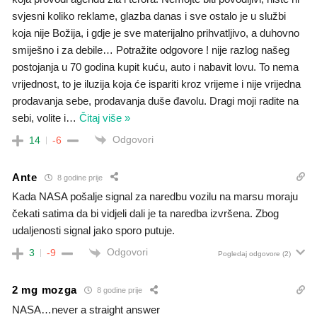
svjesni koliko reklame, glazba danas i sve ostalo je u službi
koja nije Božija, i gdje je sve materijalno prihvatljivo, a duhovno
smiješno i za debile… Potražite odgovore ! nije razlog našeg
postojanja u 70 godina kupit kuću, auto i nabavit lovu. To nema
vrijednost, to je iluzija koja će ispariti kroz vrijeme i nije vrijedna
prodavanja sebe, prodavanja duše đavolu. Dragi moji radite na
sebi, volite i
…
Čitaj više »
Odgovori
14
-6
Ante
8 godine prije
Kada NASA pošalje signal za naredbu vozilu na marsu moraju
čekati satima da bi vidjeli dali je ta naredba izvršena. Zbog
udaljenosti signal jako sporo putuje.
Odgovori
3
-9
Pogledaj odgovore
(2)
2 mg mozga
8 godine prije
NASA…never a straight answer