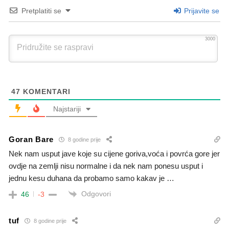
Pretplatiti se
Prijavite se
3000
47
KOMENTARI
Najstariji
Goran Bare
8 godine prije
Nek nam usput jave koje su cijene goriva,voća i povrća gore jer
ovdje na zemlji nisu normalne i da nek nam ponesu usput i
jednu kesu duhana da probamo samo kakav je …
Odgovori
46
-3
tuf
8 godine prije