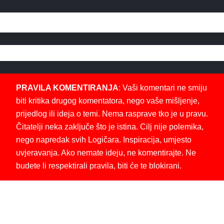
PRAVILA KOMENTIRANJA
: Vaši komentari ne smiju
biti kritika drugog komentatora, nego vaše mišljenje,
prijedlog ili ideja o temi. Nema rasprave tko je u pravu.
Čitatelji neka zaključe što je istina. Cilj nije polemika,
nego napredak svih Logičara. Inspiracija, umjesto
uvjeravanja. Ako nemate ideju, ne komentirajte. Ne
budete li respektirali pravila, biti će te blokirani.