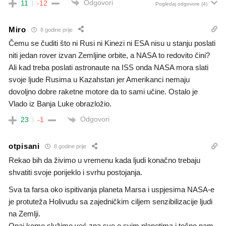
Odgovori
11
-12
Pogledaj odgovore
(4)
Miro
8 godine prije
Čemu se čuditi što ni Rusi ni Kinezi ni ESA nisu u stanju poslati
niti jedan rover izvan Zemljine orbite, a NASA to redovito čini?
Ali kad treba poslati astronaute na ISS onda NASA mora slati
svoje ljude Rusima u Kazahstan jer Amerikanci nemaju
dovoljno dobre raketne motore da to sami učine. Ostalo je
Vlado iz Banja Luke obrazložio.
Odgovori
23
-1
otpisani
8 godine prije
Rekao bih da živimo u vremenu kada ljudi konačno trebaju
shvatiti svoje porijeklo i svrhu postojanja.
Sva ta farsa oko ispitivanja planeta Marsa i uspjesima NASA-e
je protuteža Holivudu sa zajedničkim ciljem senzibilizacije ljudi
na Zemlji.
Onaj kome služimo već zna sve o svim planetima i točno nam