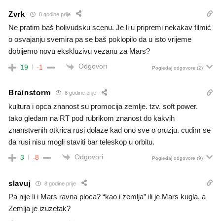
Zvrk
8 godine prije
Ne pratim baš holivudsku scenu. Je li u pripremi nekakav filmić
o osvajanju svemira pa se baš poklopilo da u isto vrijeme
dobijemo novu ekskluzivu vezanu za Mars?
Odgovori
19
-1
Pogledaj odgovore
(2)
Brainstorm
8 godine prije
kultura i opca znanost su promocija zemlje. tzv. soft power.
tako gledam na RT pod rubrikom znanost do kakvih
znanstvenih otkrica rusi dolaze kad ono sve o oruzju. cudim se
da rusi nisu mogli staviti bar teleskop u orbitu.
Odgovori
3
-8
Pogledaj odgovore
(9)
slavuj
8 godine prije
Pa nije li i Mars ravna ploca? “kao i zemlja” ili je Mars kugla, a
Zemlja je izuzetak?