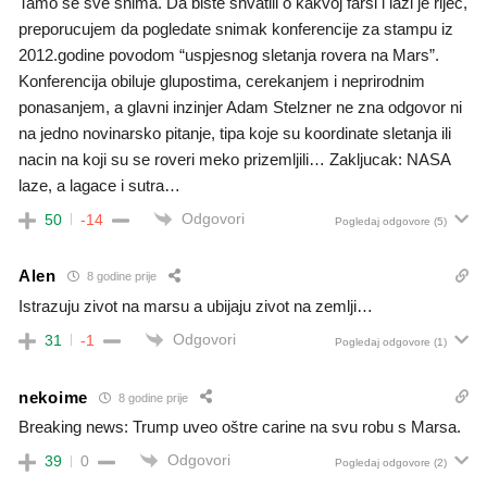
Tamo se sve snima. Da biste shvatili o kakvoj farsi i lazi je rijec,
preporucujem da pogledate snimak konferencije za stampu iz
2012.godine povodom “uspjesnog sletanja rovera na Mars”.
Konferencija obiluje glupostima, cerekanjem i neprirodnim
ponasanjem, a glavni inzinjer Adam Stelzner ne zna odgovor ni
na jedno novinarsko pitanje, tipa koje su koordinate sletanja ili
nacin na koji su se roveri meko prizemljili… Zakljucak: NASA
laze, a lagace i sutra…
Odgovori
50
-14
Pogledaj odgovore
(5)
Alen
8 godine prije
Istrazuju zivot na marsu a ubijaju zivot na zemlji…
Odgovori
31
-1
Pogledaj odgovore
(1)
nekoime
8 godine prije
Breaking news: Trump uveo oštre carine na svu robu s Marsa.
Odgovori
39
0
Pogledaj odgovore
(2)