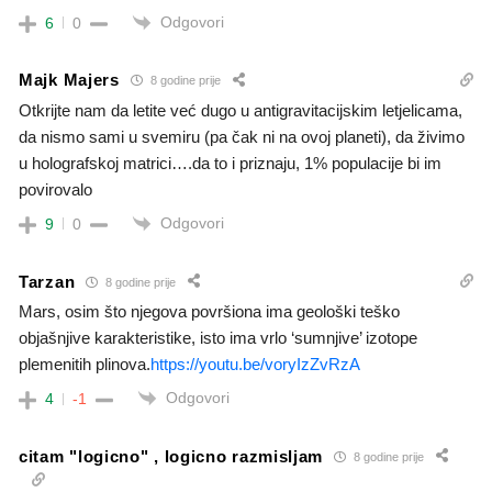
Odgovori
6
0
Majk Majers
8 godine prije
Otkrijte nam da letite već dugo u antigravitacijskim letjelicama,
da nismo sami u svemiru (pa čak ni na ovoj planeti), da živimo
u holografskoj matrici….da to i priznaju, 1% populacije bi im
povirovalo
Odgovori
9
0
Tarzan
8 godine prije
Mars, osim što njegova površiona ima geološki teško
objašnjive karakteristike, isto ima vrlo ‘sumnjive’ izotope
plemenitih plinova.
https://youtu.be/voryIzZvRzA
Odgovori
4
-1
citam "logicno" , logicno razmisljam
8 godine prije