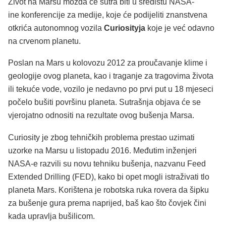
Život na Marsu možda će sutra biti u središtu NASA-
ine konferencije za medije, koje će podijeliti znanstvena
otkrića autonomnog vozila
Curiosityja
koje je već odavno
na crvenom planetu.
Poslan na Mars u kolovozu 2012 za proučavanje klime i
geologije ovog planeta, kao i traganje za tragovima života
ili tekuće vode, vozilo je nedavno po prvi put u 18 mjeseci
počelo bušiti površinu planeta. Sutrašnja objava će se
vjerojatno odnositi na rezultate ovog bušenja Marsa.
Curiosity je zbog tehničkih problema prestao uzimati
uzorke na Marsu u listopadu 2016. Međutim inženjeri
NASA-e razvili su novu tehniku ​​bušenja, nazvanu Feed
Extended Drilling (FED), kako bi opet mogli istraživati tlo
planeta Mars. Korištena je robotska ruka rovera da šipku
za bušenje gura prema naprijed, baš kao što čovjek čini
kada upravlja bušilicom.