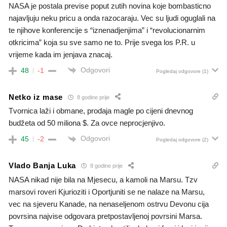
NASA je postala previse poput zutih novina koje bombasticno
najavljuju neku pricu a onda razocaraju. Vec su ljudi oguglali na
te njihove konferencije s “iznenadjenjima” i “revolucionarnim
otkricima” koja su sve samo ne to. Prije svega los P.R. u
vrijeme kada im jenjava znacaj.
Odgovori
48
-1
Pogledaj odgovore
(1)
Netko iz mase
8 godine prije
Tvornica laži i obmane, prodaja magle po cijeni dnevnog
budžeta od 50 miliona $. Za ovce neprocjenjivo.
Odgovori
45
-2
Pogledaj odgovore
(2)
Vlado Banja Luka
8 godine prije
NASA nikad nije bila na Mjesecu, a kamoli na Marsu. Tzv
marsovi roveri Kjurioziti i Oportjuniti se ne nalaze na Marsu,
vec na sjeveru Kanade, na nenaseljenom ostrvu Devonu cija
povrsina najvise odgovara pretpostavljenoj povrsini Marsa.