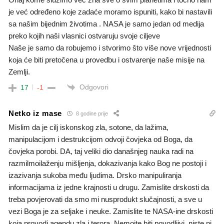
je već određeno koje zadaće moramo ispuniti, kako bi nastavili
sa našim bijednim životima . NASA je samo jedan od medija
preko kojih naši vlasnici ostvaruju svoje ciljeve
Naše je samo da robujemo i stvorimo što više nove vrijednosti
koja će biti pretočena u provedbu i ostvarenje naše misije na
Zemlji.
Odgovori
17
-1
Netko iz mase
8 godine prije
Mislim da je cilj iskonskog zla, sotone, da lažima,
manipulacijom i destrukcijom odvoji čovjeka od Boga, da
čovjeka porobi. DA, taj veliki dio današnjeg nauka radi na
razmilmoilaženju mišljenja, dokazivanja kako Bog ne postoji i
izazivanja sukoba među ljudima. Drsko manipuliranja
informacijama iz jedne krajnosti u drugu. Zamislite drskosti da
treba povjerovati da smo mi nusprodukt slučajnosti, a sve u
vezi Boga je za seljake i neuke. Zamislite te NASA-ine drskosti
koja provodi agendu zla i terora. Nemojte biti povodljivi, niste ni