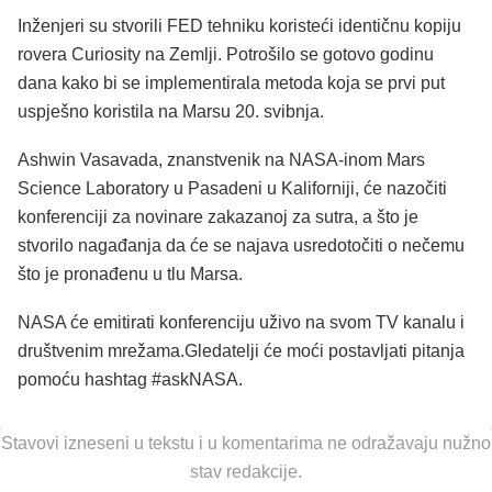
Inženjeri su stvorili FED tehniku ​​koristeći identičnu kopiju
rovera Curiosity na Zemlji. Potrošilo se gotovo godinu
dana kako bi se implementirala metoda koja se prvi put
uspješno koristila na Marsu 20. svibnja.
Ashwin Vasavada, znanstvenik na NASA-inom Mars
Science Laboratory u Pasadeni u Kaliforniji, će nazočiti
konferenciji za novinare zakazanoj za sutra, a što je
stvorilo nagađanja da će se najava usredotočiti o nečemu
što je pronađenu u tlu Marsa.
NASA će emitirati konferenciju uživo na svom TV kanalu i
društvenim mrežama.Gledatelji će moći postavljati pitanja
pomoću hashtag #askNASA.
Stavovi izneseni u tekstu i u komentarima ne odražavaju nužno
stav redakcije.