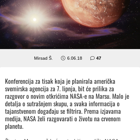
komentara
Mirsad Š.
6.06.18
47
Konferencija za tisak koja je planirala američka
svemirska agencija za 7. lipnja, bit će prilika za
razgovor o novim otkrićima NASA-e na Marsu. Malo je
detalja o sutrašnjem skupu, a svaka informacija o
tajanstvenom događaju se filtrira. Prema izjavama
medija, NASA želi razgovarati o životu na crvenom
planetu.