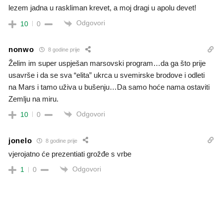
lezem jadna u raskliman krevet, a moj dragi u apolu devet!
Odgovori
10
0
nonwo
8 godine prije
Želim im super uspješan marsovski program…da ga što prije
usavrše i da se sva “elita” ukrca u svemirske brodove i odleti
na Mars i tamo uživa u bušenju…Da samo hoće nama ostaviti
Zemlju na miru.
Odgovori
10
0
jonelo
8 godine prije
vjerojatno će prezentiati grožđe s vrbe
Odgovori
1
0