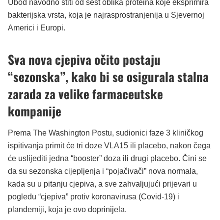
Ubod navodno štiti od šest oblika proteina koje eksprimira
bakterijska vrsta, koja je najrasprostranjenija u Sjevernoj
Americi i Europi.
Sva nova cjepiva očito postaju
“sezonska”, kako bi se osigurala stalna
zarada za velike farmaceutske
kompanije
Prema The Washington Postu, sudionici faze 3 kliničkog
ispitivanja primit će tri doze VLA15 ili placebo, nakon čega
će uslijediti jedna “booster” doza ili drugi placebo. Čini se
da su sezonska cijepljenja i “pojačivači” nova normala,
kada su u pitanju cjepiva, a sve zahvaljujući prijevari u
pogledu “cjepiva” protiv koronavirusa (Covid-19) i
plandemiji, koja je ovo doprinijela.