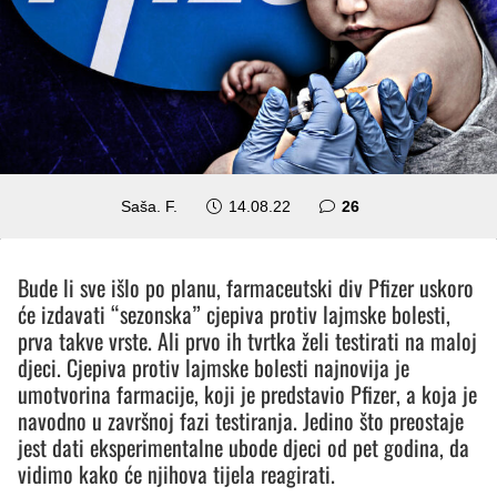
komentara
Saša. F.
14.08.22
26
Bude li sve išlo po planu, farmaceutski div Pfizer uskoro
će izdavati “sezonska” cjepiva protiv lajmske bolesti,
prva takve vrste. Ali prvo ih tvrtka želi testirati na maloj
djeci. Cjepiva protiv lajmske bolesti najnovija je
umotvorina farmacije, koji je predstavio Pfizer, a koja je
navodno u završnoj fazi testiranja. Jedino što preostaje
jest dati eksperimentalne ubode djeci od pet godina, da
vidimo kako će njihova tijela reagirati.