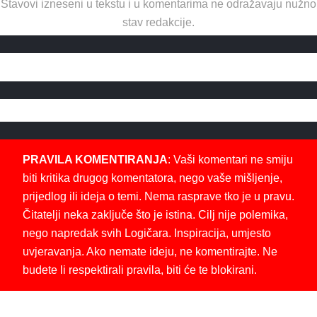
Stavovi izneseni u tekstu i u komentarima ne odražavaju nužno
stav redakcije.
PRAVILA KOMENTIRANJA
: Vaši komentari ne smiju
biti kritika drugog komentatora, nego vaše mišljenje,
prijedlog ili ideja o temi. Nema rasprave tko je u pravu.
Čitatelji neka zaključe što je istina. Cilj nije polemika,
nego napredak svih Logičara. Inspiracija, umjesto
uvjeravanja. Ako nemate ideju, ne komentirajte. Ne
budete li respektirali pravila, biti će te blokirani.