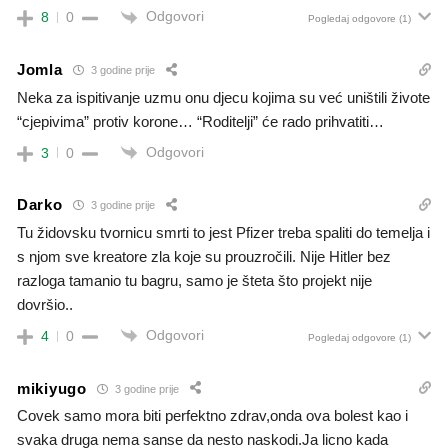
Odgovori
8
0
Pogledaj odgovore
(1)
Jomla
3 godine prije
Neka za ispitivanje uzmu onu djecu kojima su već uništili živote
“cjepivima” protiv korone… “Roditelji” će rado prihvatiti…
Odgovori
3
0
Darko
3 godine prije
Tu židovsku tvornicu smrti to jest Pfizer treba spaliti do temelja i
s njom sve kreatore zla koje su prouzročili. Nije Hitler bez
razloga tamanio tu bagru, samo je šteta što projekt nije
dovršio..
Odgovori
4
0
Pogledaj odgovore
(1)
mikiyugo
3 godine prije
Covek samo mora biti perfektno zdrav,onda ova bolest kao i
svaka druga nema sanse da nesto naskodi.Ja licno kada