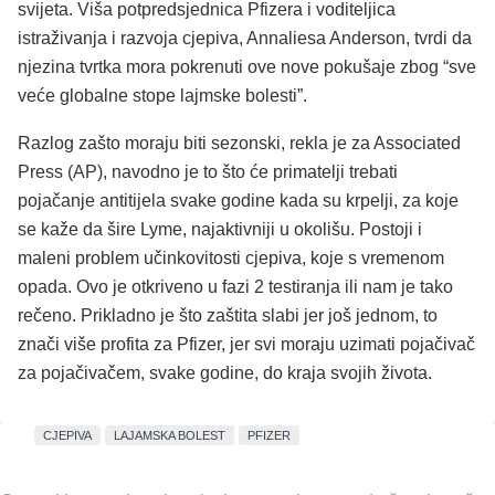
svijeta. Viša potpredsjednica Pfizera i voditeljica
istraživanja i razvoja cjepiva, Annaliesa Anderson, tvrdi da
njezina tvrtka mora pokrenuti ove nove pokušaje zbog “sve
veće globalne stope lajmske bolesti”.
Razlog zašto moraju biti sezonski, rekla je za Associated
Press (AP), navodno je to što će primatelji trebati
pojačanje antitijela svake godine kada su krpelji, za koje
se kaže da šire Lyme, najaktivniji u okolišu. Postoji i
maleni problem učinkovitosti cjepiva, koje s vremenom
opada. Ovo je otkriveno u fazi 2 testiranja ili nam je tako
rečeno. Prikladno je što zaštita slabi jer još jednom, to
znači više profita za Pfizer, jer svi moraju uzimati pojačivač
za pojačivačem, svake godine, do kraja svojih života.
CJEPIVA
LAJAMSKA BOLEST
PFIZER