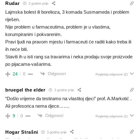
Rudar
3 godine prije
Lajmska bolest ili borelioza, 3 komada Susmameda i problem
riješen.
Nije problem u farmaceutima, problem je u vlastima,
korumpiranim i pokvarenim.
Pravi ljudi na pravom mjestu i farmaceuti će raditi kako treba ili
ih neće biti.
Staviti ih u isti rang sa travarima i neka prodaju svoje proizvode
po pijacama-vašarima.
Odgovori
24
0
Pogledaj odgovore
(2)
bruegel the elder
3 godine prije
“Došlo vrijeme da testiramo na vlastitoj djeci” prof. A.Markotić .
Ali profesorica nema djece…….
Odgovori
9
0
Pogledaj odgovore
(1)
Hogar Strašni
3 godine prije