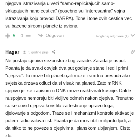
njegova istrazivanja u vezi “samo-replicirajucih samo-
sklapajucih nano cestica” (posebno su “interesantna” vojna
istrazivanja koju provodi DARPA). Tone i tone ovih cestica vec
su bacene sireom planete iz aviona.
Odgovori
5
0
Pogledaj odgovore
(1)
Hagar
3 godine prije
Ne postaju cjepiva sezonska zbog zarade. Zarada je usput.
Poanta je da svaki covjek dva put godisnje stane i red i primi
“cjepivo”. To moze biti placebo,ali moze i smrtna presuda ako
svjetska drzava odluci da si visak na planeti. Zato mRNK
cjepivo jer se zapisom u DNK moze reaktivirati kasnije. Dakle
nuspojave nemoraju biti vidljive odmah nakon cjepiva. Trenutno
su se covid cjepiva koristila za testiranje upravo toga,
djelovanje s odgodom. Traze se i mehanizmi kontrole aktivacije
putem radio valova i sl. Poanta je da mos ubiti milijardu ljudi, a
da nitko to ne poveze s cjepivima i planskom ubijanjem. Cisto
zlo.