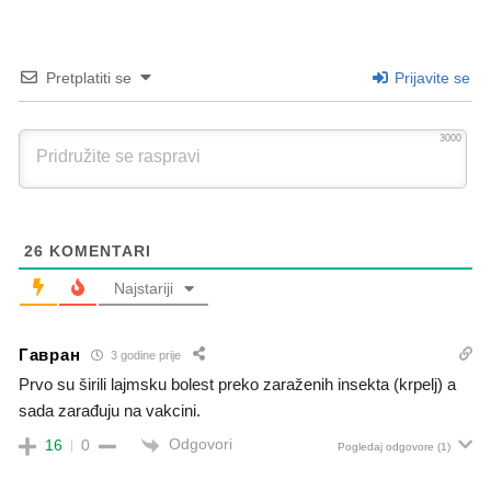
Pretplatiti se
Prijavite se
3000
26
KOMENTARI
Najstariji
Гавран
3 godine prije
Prvo su širili lajmsku bolest preko zaraženih insekta (krpelj) a
sada zarađuju na vakcini.
Odgovori
16
0
Pogledaj odgovore
(1)