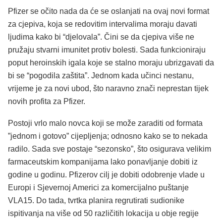
Pfizer se očito nada da će se oslanjati na ovaj novi format
za cjepiva, koja se redovitim intervalima moraju davati
ljudima kako bi “djelovala”. Čini se da cjepiva više ne
pružaju stvarni imunitet protiv bolesti. Sada funkcioniraju
poput heroinskih igala koje se stalno moraju ubrizgavati da
bi se “pogodila zaštita”. Jednom kada učinci nestanu,
vrijeme je za novi ubod, što naravno znači neprestan tijek
novih profita za Pfizer.
Postoji vrlo malo novca koji se može zaraditi od formata
”jednom i gotovo” cijepljenja; odnosno kako se to nekada
radilo. Sada sve postaje “sezonsko”, što osigurava velikim
farmaceutskim kompanijama lako ponavljanje dobiti iz
godine u godinu. Pfizerov cilj je dobiti odobrenje vlade u
Europi i Sjevernoj Americi za komercijalno puštanje
VLA15. Do tada, tvrtka planira regrutirati sudionike
ispitivanja na više od 50 različitih lokacija u obje regije