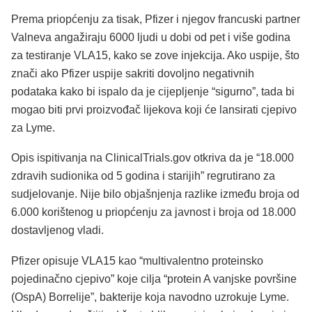
Prema priopćenju za tisak, Pfizer i njegov francuski partner
Valneva angažiraju 6000 ljudi u dobi od pet i više godina
za testiranje VLA15, kako se zove injekcija. Ako uspije, što
znači ako Pfizer uspije sakriti dovoljno negativnih
podataka kako bi ispalo da je cijepljenje “sigurno”, tada bi
mogao biti prvi proizvođač lijekova koji će lansirati cjepivo
za Lyme.
Opis ispitivanja na ClinicalTrials.gov otkriva da je “18.000
zdravih sudionika od 5 godina i starijih” regrutirano za
sudjelovanje. Nije bilo objašnjenja razlike između broja od
6.000 korištenog u priopćenju za javnost i broja od 18.000
dostavljenog vladi.
Pfizer opisuje VLA15 kao “multivalentno proteinsko
pojedinačno cjepivo” koje cilja “protein A vanjske površine
(OspA) Borrelije”, bakterije koja navodno uzrokuje Lyme.