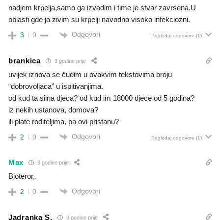
nadjem krpelja,samo ga izvadim i time je stvar zavrsena.U
oblasti gde ja zivim su krpelji navodno visoko infekciozni.
Odgovori
3
0
Pogledaj odgovore
(1)
brankica
3 godine prije
uvijek iznova se čudim u ovakvim tekstovima broju
“dobrovoljaca” u ispitivanjima.
od kud ta silna djeca? od kud im 18000 djece od 5 godina?
iz nekih ustanova, domova?
ili plate roditeljima, pa ovi pristanu?
Odgovori
2
0
Pogledaj odgovore
(1)
Max
3 godine prije
Bioteror,.
Odgovori
2
0
Jadranka S.
3 godine prije