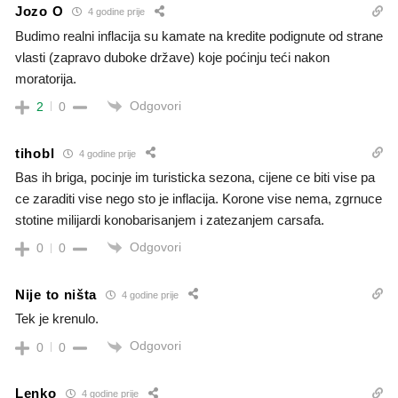
Jozo O
4 godine prije
Budimo realni inflacija su kamate na kredite podignute od strane
vlasti (zapravo duboke države) koje poćinju teći nakon
moratorija.
Odgovori
2
0
tihobl
4 godine prije
Bas ih briga, pocinje im turisticka sezona, cijene ce biti vise pa
ce zaraditi vise nego sto je inflacija. Korone vise nema, zgrnuce
stotine milijardi konobarisanjem i zatezanjem carsafa.
Odgovori
0
0
Nije to ništa
4 godine prije
Tek je krenulo.
Odgovori
0
0
Lenko
4 godine prije