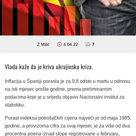
komentara
Z Milić
4.04.22
7
Vlada kaže da je kriva ukrajinska kriza.
Inflacija u Španiji porasla je za 9,8 odsto u martu u odnosu
na isti mjesec prošle godine, prema preliminarnim
podacima koje je u srijedu objavio Nacionalni institut za
statistiku.
Porast indeksa potrošačkih cijena najveći je od maja 1985.
godine, a provizorna cifra za ovaj mjesec je za više od dva
procentna poena iznad stope registrovane u februaru,