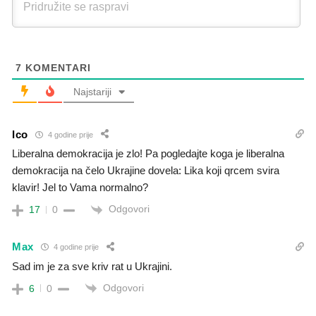
7
KOMENTARI
Najstariji
Ico
4 godine prije
Liberalna demokracija je zlo! Pa pogledajte koga je liberalna
demokracija na čelo Ukrajine dovela: Lika koji qrcem svira
klavir! Jel to Vama normalno?
Odgovori
17
0
Max
4 godine prije
Sad im je za sve kriv rat u Ukrajini.
Odgovori
6
0