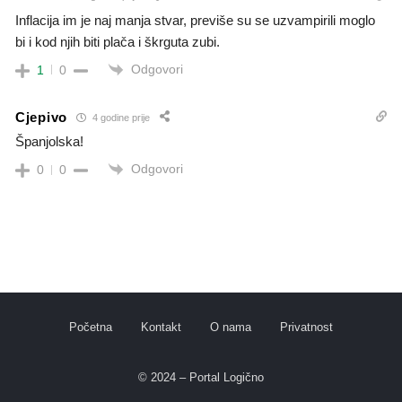
Inflacija im je naj manja stvar, previše su se uzvampirili moglo
bi i kod njih biti plača i škrguta zubi.
Odgovori
1
0
Cjepivo
4 godine prije
Španjolska!
Odgovori
0
0
Početna
Kontakt
O nama
Privatnost
© 2024 – Portal Logično