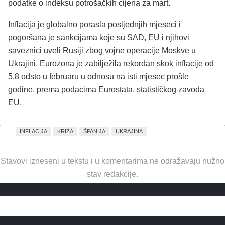
podatke o indeksu potrošačkih cijena za mart.
Inflacija je globalno porasla posljednjih mjeseci i
pogoršana je sankcijama koje su SAD, EU i njihovi
saveznici uveli Rusiji zbog vojne operacije Moskve u
Ukrajini. Eurozona je zabilježila rekordan skok inflacije od
5,8 odsto u februaru u odnosu na isti mjesec prošle
godine, prema podacima Eurostata, statističkog zavoda
EU.
INFLACIJA
KRIZA
ŠPANIJA
UKRAJINA
Stavovi izneseni u tekstu i u komentarima ne odražavaju nužno
stav redakcije.