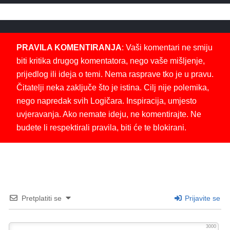
PRAVILA KOMENTIRANJA
: Vaši komentari ne smiju
biti kritika drugog komentatora, nego vaše mišljenje,
prijedlog ili ideja o temi. Nema rasprave tko je u pravu.
Čitatelji neka zaključe što je istina. Cilj nije polemika,
nego napredak svih Logičara. Inspiracija, umjesto
uvjeravanja. Ako nemate ideju, ne komentirajte. Ne
budete li respektirali pravila, biti će te blokirani.
Pretplatiti se
Prijavite se
3000