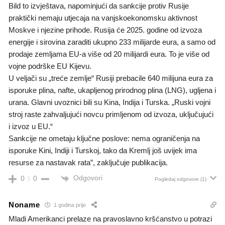
Bild to izvještava, napominjući da sankcije protiv Rusije
praktički nemaju utjecaja na vanjskoekonomsku aktivnost
Moskve i njezine prihode. Rusija će 2025. godine od izvoza
energije i sirovina zaraditi ukupno 233 milijarde eura, a samo od
prodaje zemljama EU-a više od 20 milijardi eura. To je više od
vojne podrške EU Kijevu.
U veljači su „treće zemlje“ Rusiji prebacile 640 milijuna eura za
isporuke plina, nafte, ukapljenog prirodnog plina (LNG), ugljena i
urana. Glavni uvoznici bili su Kina, Indija i Turska. „Ruski vojni
stroj raste zahvaljujući novcu primljenom od izvoza, uključujući
i izvoz u EU.“
Sankcije ne ometaju ključne poslove: nema ograničenja na
isporuke Kini, Indiji i Turskoj, tako da Kremlj još uvijek ima
resurse za nastavak rata”, zaključuje publikacija.
Odgovori
0
0
Pogledaj odgovore
(1)
Noname
1 godina prije
Mladi Amerikanci prelaze na pravoslavno kršćanstvo u potrazi