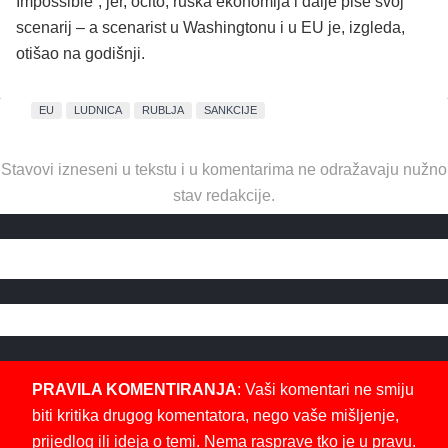
Impossible”, jer, očito, ruska ekonomija i dalje piše svoj
scenarij – a scenarist u Washingtonu i u EU je, izgleda,
otišao na godišnji.
EU
LUDNICA
RUBLJA
SANKCIJE
Stavovi izneseni u tekstu i u komentarima ne odražavaju nužno
stav redakcije.
PRAVILA KOMENTIRANJA
: Vaši komentari ne smiju
biti kritika drugog komentatora, nego vaše mišljenje,
prijedlog ili ideja o temi. Nema rasprave tko je u pravu.