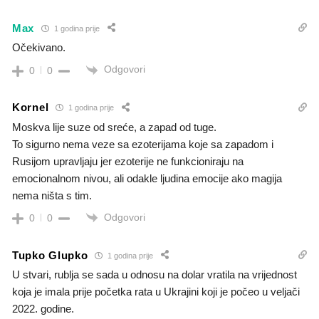
Max
1 godina prije
Očekivano.
Odgovori
0
0
Kornel
1 godina prije
Moskva lije suze od sreće, a zapad od tuge.
To sigurno nema veze sa ezoterijama koje sa zapadom i
Rusijom upravljaju jer ezoterije ne funkcioniraju na
emocionalnom nivou, ali odakle ljudina emocije ako magija
nema ništa s tim.
Odgovori
0
0
Tupko Glupko
1 godina prije
U stvari, rublja se sada u odnosu na dolar vratila na vrijednost
koja je imala prije početka rata u Ukrajini koji je počeo u veljači
2022. godine.