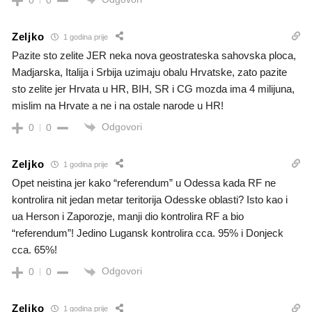
Zeljko
1 godina prije
Pazite sto zelite JER neka nova geostrateska sahovska ploca,
Madjarska, Italija i Srbija uzimaju obalu Hrvatske, zato pazite
sto zelite jer Hrvata u HR, BIH, SR i CG mozda ima 4 milijuna,
mislim na Hrvate a ne i na ostale narode u HR!
Odgovori
0
0
Zeljko
1 godina prije
Opet neistina jer kako “referendum” u Odessa kada RF ne
kontrolira nit jedan metar teritorija Odesske oblasti? Isto kao i
ua Herson i Zaporozje, manji dio kontrolira RF a bio
“referendum”! Jedino Lugansk kontrolira cca. 95% i Donjeck
cca. 65%!
Odgovori
0
0
Zeljko
1 godina prije