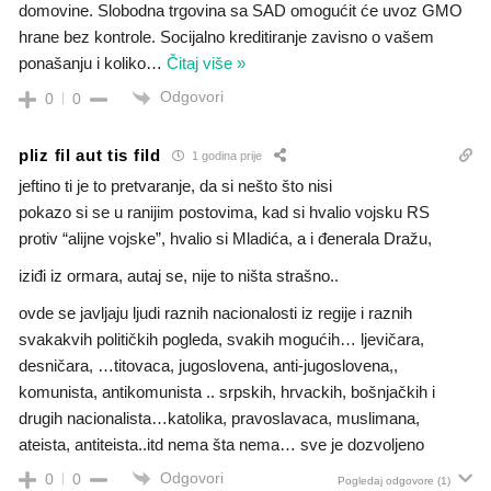
domovine. Slobodna trgovina sa SAD omogućit će uvoz GMO
hrane bez kontrole. Socijalno kreditiranje zavisno o vašem
ponašanju i koliko
…
Čitaj više »
Odgovori
0
0
pliz fil aut tis fild
1 godina prije
jeftino ti je to pretvaranje, da si nešto što nisi
pokazo si se u ranijim postovima, kad si hvalio vojsku RS
protiv “alijne vojske”, hvalio si Mladića, a i đenerala Dražu,
iziđi iz ormara, autaj se, nije to ništa strašno..
ovde se javljaju ljudi raznih nacionalosti iz regije i raznih
svakakvih političkih pogleda, svakih mogućih… ljevičara,
desničara, …titovaca, jugoslovena, anti-jugoslovena,,
komunista, antikomunista .. srpskih, hrvackih, bošnjačkih i
drugih nacionalista…katolika, pravoslavaca, muslimana,
ateista, antiteista..itd nema šta nema… sve je dozvoljeno
Odgovori
0
0
Pogledaj odgovore
(1)