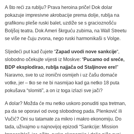
A što reći za rublju? Prava heroina priče! Dok dolar
pokazuje impresivne akrobacije prema dolje, rublja na
grafikonu pleše ruski balet, uzdiže se s gracioznošću
Boljšoj teatra. Dok Ameri škrguću zubima, na Wall Streetu
se više ne čuju zvona, nego ruski harmonikaši s Volge.
Sljedeći put kad čujete “
Zapad uvodi nove sankcije
“,
slobodno očekujte vijesti iz Moskve: “
Pucamo od sreće,
BDP eksplodirao, rublja najjača od Staljinove ere!
”
Naravno, sve to uz ironični osmijeh i uz čašu domaće
votke, jer – tko se ne bi nasmijao kad ga netko 18 puta
pokušava “slomiti”, a on iz toga izlazi sve jači?
A dolar? Možda će mu netko uskoro ponuditi spa tretman,
pa da se oporavi od ovog slobodnog pada. Plenković ili
Vučić? Oni su tatamate za mikro i makro ekonomiju. Do
tada, uživajmo u najnovijoj epizodi “Sankcije: Mission