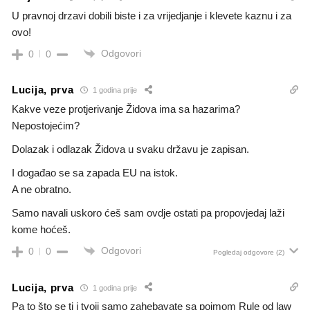
U pravnoj drzavi dobili biste i za vrijedjanje i klevete kaznu i za
ovo!
Odgovori
0
0
Lucija, prva
1 godina prije
Kakve veze protjerivanje Židova ima sa hazarima?
Nepostojećim?
Dolazak i odlazak Židova u svaku državu je zapisan.
I događao se sa zapada EU na istok.
A ne obratno.
Samo navali uskoro ćeš sam ovdje ostati pa propovjedaj laži
kome hoćeš.
Odgovori
0
0
Pogledaj odgovore
(2)
Lucija, prva
1 godina prije
Pa to što se ti i tvoji samo zahebavate sa pojmom Rule od law