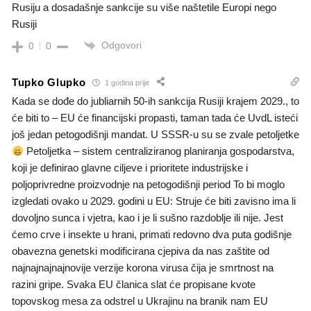
Rusiju a dosadašnje sankcije su više naštetile Europi nego
Rusiji
Odgovori
0
0
Tupko Glupko
1 godina prije
Kada se dođe do jubliarnih 50-ih sankcija Rusiji krajem 2029., to
će biti to – EU će financijski propasti, taman tada će UvdL isteći
još jedan petogodišnji mandat. U SSSR-u su se zvale petoljetke
Petoljetka – sistem centraliziranog planiranja gospodarstva,
koji je definirao glavne ciljeve i prioritete industrijske i
poljoprivredne proizvodnje na petogodišnji period To bi moglo
izgledati ovako u 2029. godini u EU: Struje će biti zavisno ima li
dovoljno sunca i vjetra, kao i je li sušno razdoblje ili nije. Jest
ćemo crve i insekte u hrani, primati redovno dva puta godišnje
obavezna genetski modificirana cjepiva da nas zaštite od
najnajnajnajnovije verzije korona virusa čija je smrtnost na
razini gripe. Svaka EU članica slat će propisane kvote
topovskog mesa za odstrel u Ukrajinu na branik nam EU