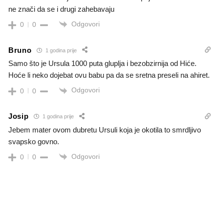
ne znači da se i drugi zahebavaju
Odgovori
0
0
Bruno
1 godina prije
Samo što je Ursula 1000 puta gluplja i bezobzirnija od Hiće.
Hoće li neko dojebat ovu babu pa da se sretna preseli na ahiret.
Odgovori
0
0
Josip
1 godina prije
Jebem mater ovom dubretu Ursuli koja je okotila to smrdljivo
svapsko govno.
Odgovori
0
0