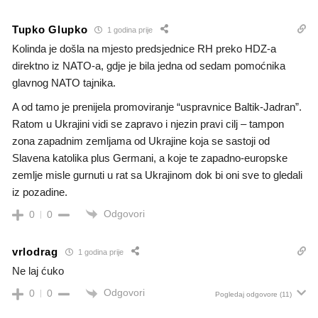
Tupko Glupko
1 godina prije
Kolinda je došla na mjesto predsjednice RH preko HDZ-a
direktno iz NATO-a, gdje je bila jedna od sedam pomoćnika
glavnog NATO tajnika.
A od tamo je prenijela promoviranje “uspravnice Baltik-Jadran”.
Ratom u Ukrajini vidi se zapravo i njezin pravi cilj – tampon
zona zapadnim zemljama od Ukrajine koja se sastoji od
Slavena katolika plus Germani, a koje te zapadno-europske
zemlje misle gurnuti u rat sa Ukrajinom dok bi oni sve to gledali
iz pozadine.
Odgovori
0
0
vrlodrag
1 godina prije
Ne laj ćuko
Odgovori
0
0
Pogledaj odgovore
(11)