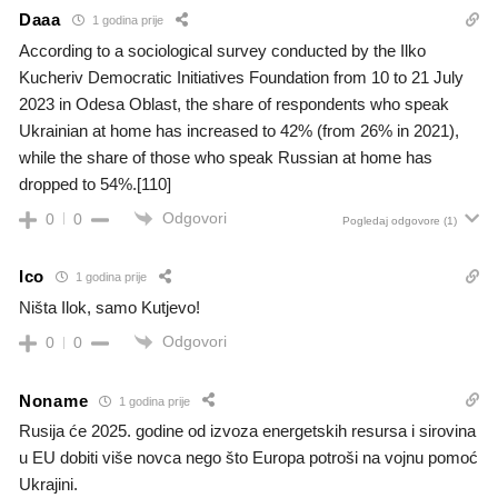
Daaa
1 godina prije
According to a sociological survey conducted by the Ilko
Kucheriv Democratic Initiatives Foundation from 10 to 21 July
2023 in Odesa Oblast, the share of respondents who speak
Ukrainian at home has increased to 42% (from 26% in 2021),
while the share of those who speak Russian at home has
dropped to 54%.[110]
Odgovori
0
0
Pogledaj odgovore
(1)
Ico
1 godina prije
Ništa Ilok, samo Kutjevo!
Odgovori
0
0
Noname
1 godina prije
Rusija će 2025. godine od izvoza energetskih resursa i sirovina
u EU dobiti više novca nego što Europa potroši na vojnu pomoć
Ukrajini.