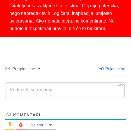
Čitatelji neka zaključe što je istina. Cilj nije polemika,
nego napredak svih Logičara. Inspiracija, umjesto
uvjeravanja. Ako nemate ideju, ne komentirajte. Ne
budete li respektirali pravila, biti će te blokirani.
Pretplatiti se
Prijavite se
3000
63
KOMENTARI
Najstariji