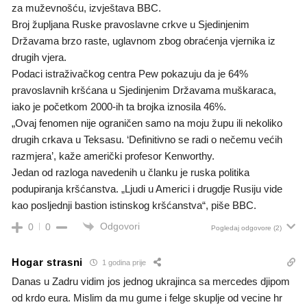
za muževnošću, izvještava BBC.
Broj župljana Ruske pravoslavne crkve u Sjedinjenim
Državama brzo raste, uglavnom zbog obraćenja vjernika iz
drugih vjera.
Podaci istraživačkog centra Pew pokazuju da je 64%
pravoslavnih kršćana u Sjedinjenim Državama muškaraca,
iako je početkom 2000-ih ta brojka iznosila 46%.
„Ovaj fenomen nije ograničen samo na moju župu ili nekoliko
drugih crkava u Teksasu. ‘Definitivno se radi o nečemu većih
razmjera’, kaže američki profesor Kenworthy.
Jedan od razloga navedenih u članku je ruska politika
podupiranja kršćanstva. „Ljudi u Americi i drugdje Rusiju vide
kao posljednji bastion istinskog kršćanstva“, piše BBC.
Odgovori
0
0
Pogledaj odgovore
(2)
Hogar strasni
1 godina prije
Danas u Zadru vidim jos jednog ukrajinca sa mercedes djipom
od krdo eura. Mislim da mu gume i felge skuplje od vecine hr