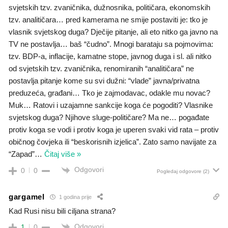
svjetskih tzv. zvaničnika, dužnosnika, političara, ekonomskih
tzv. analitičara… pred kamerama ne smije postaviti je: tko je
vlasnik svjetskog duga? Dječije pitanje, ali eto nitko ga javno na
TV ne postavlja… baš “čudno”. Mnogi barataju sa pojmovima:
tzv. BDP-a, inflacije, kamatne stope, javnog duga i sl. ali nitko
od svjetskih tzv. zvaničnika, renomiranih “analitičara” ne
postavlja pitanje kome su svi dužni: “vlade” javna/privatna
preduzeća, građani… Tko je zajmodavac, odakle mu novac?
Muk… Ratovi i uzajamne sankcije koga će pogoditi? Vlasnike
svjetskog duga? Njihove sluge-političare? Ma ne… pogađate
protiv koga se vodi i protiv koga je uperen svaki vid rata – protiv
običnog čovjeka ili “beskorisnih izjelica”. Zato samo navijate za
“Zapad”
…
Čitaj više »
Odgovori
0
0
Pogledaj odgovore
(2)
gargamel
1 godina prije
Kad Rusi nisu bili ciljana strana?
Odgovori
1
0