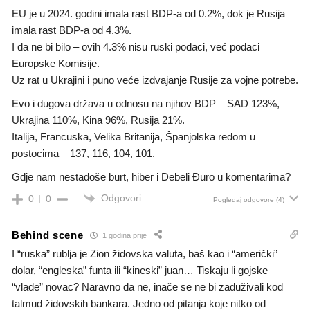
EU je u 2024. godini imala rast BDP-a od 0.2%, dok je Rusija
imala rast BDP-a od 4.3%.
I da ne bi bilo – ovih 4.3% nisu ruski podaci, već podaci
Europske Komisije.
Uz rat u Ukrajini i puno veće izdvajanje Rusije za vojne potrebe.
Evo i dugova država u odnosu na njihov BDP – SAD 123%,
Ukrajina 110%, Kina 96%, Rusija 21%.
Italija, Francuska, Velika Britanija, Španjolska redom u
postocima – 137, 116, 104, 101.
Gdje nam nestadoše burt, hiber i Debeli Đuro u komentarima?
Odgovori
0
0
Pogledaj odgovore
(4)
Behind scene
1 godina prije
I “ruska” rublja je Zion židovska valuta, baš kao i “američki”
dolar, “engleska” funta ili “kineski” juan… Tiskaju li gojske
“vlade” novac? Naravno da ne, inače se ne bi zaduživali kod
talmud židovskih bankara. Jedno od pitanja koje nitko od