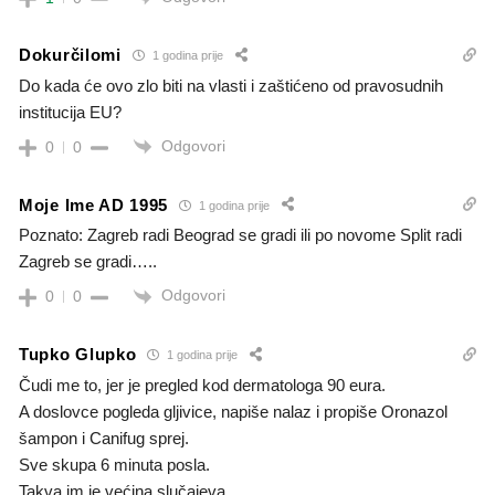
Dokurčilomi
1 godina prije
Do kada će ovo zlo biti na vlasti i zaštićeno od pravosudnih
institucija EU?
Odgovori
0
0
Moje Ime AD 1995
1 godina prije
Poznato: Zagreb radi Beograd se gradi ili po novome Split radi
Zagreb se gradi…..
Odgovori
0
0
Tupko Glupko
1 godina prije
Čudi me to, jer je pregled kod dermatologa 90 eura.
A doslovce pogleda gljivice, napiše nalaz i propiše Oronazol
šampon i Canifug sprej.
Sve skupa 6 minuta posla.
Takva im je većina slučajeva.