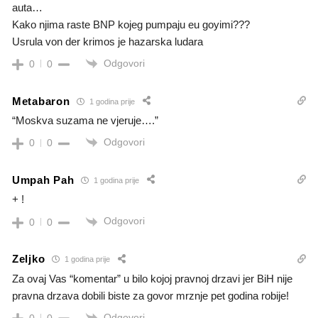
auta…
Kako njima raste BNP kojeg pumpaju eu goyimi???
Usrula von der krimos je hazarska ludara
Odgovori
0
0
Metabaron
1 godina prije
“Moskva suzama ne vjeruje….”
Odgovori
0
0
Umpah Pah
1 godina prije
+ !
Odgovori
0
0
Zeljko
1 godina prije
Za ovaj Vas “komentar” u bilo kojoj pravnoj drzavi jer BiH nije
pravna drzava dobili biste za govor mrznje pet godina robije!
Odgovori
0
0