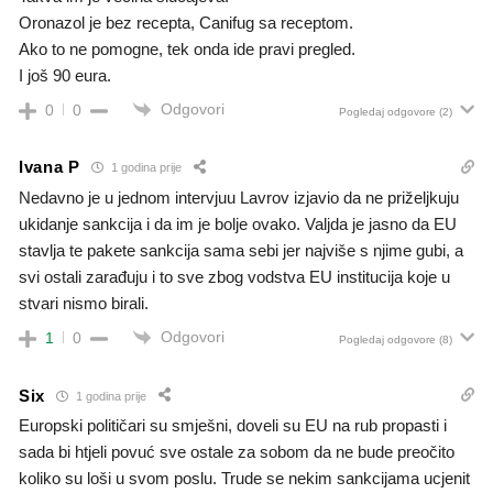
Oronazol je bez recepta, Canifug sa receptom.
Ako to ne pomogne, tek onda ide pravi pregled.
I još 90 eura.
Odgovori
0
0
Pogledaj odgovore
(2)
Ivana P
1 godina prije
Nedavno je u jednom intervjuu Lavrov izjavio da ne priželjkuju
ukidanje sankcija i da im je bolje ovako. Valjda je jasno da EU
stavlja te pakete sankcija sama sebi jer najviše s njime gubi, a
svi ostali zarađuju i to sve zbog vodstva EU institucija koje u
stvari nismo birali.
Odgovori
1
0
Pogledaj odgovore
(8)
Six
1 godina prije
Europski političari su smješni, doveli su EU na rub propasti i
sada bi htjeli povuć sve ostale za sobom da ne bude preočito
koliko su loši u svom poslu. Trude se nekim sankcijama ucjenit