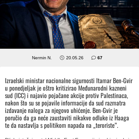
komentara
Nermin N.
20.05.26
67
Izraelski ministar nacionalne sigurnosti Itamar Ben-Gvir
u ponedjeljak je oštro kritizirao Međunarodni kazneni
sud (ICC) i najavio pojačane akcije protiv Palestinaca,
nakon što su se pojavile informacije da sud razmatra
izdavanje naloga za njegovo uhićenje. Ben-Gvir je
poručio da ga neće zaustaviti nikakve odluke iz Haaga
te da nastavlja s politikom napada na „teroriste”.