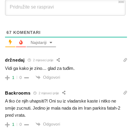
3000
67
KOMENTARI
Najstariji
držnedaj
2 mjeseci prije
Vidi ga kako je zino… glad za tuđim.
Odgovori
1
0
Backrooms
2 mjeseci prije
A tko će njih uhapsiti?! Oni su iz vladarske kaste i nitko ne
smije zucnuti. Jedino je mala nada da im Iran parkira fatah-2
pred vrata.
Odgovori
1
0