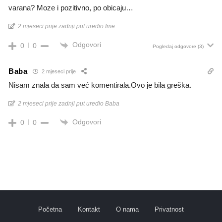
varana? Moze i pozitivno, po obicaju…
2 mjeseci prije zadnji put uredio Ime
Odgovori
0
0
Pogledaj odgovore
(3)
Baba
2 mjeseci prije
Nisam znala da sam već komentirala.Ovo je bila greška.
2 mjeseci prije zadnji put uredio Baba
Odgovori
0
0
Početna
Kontakt
O nama
Privatnost