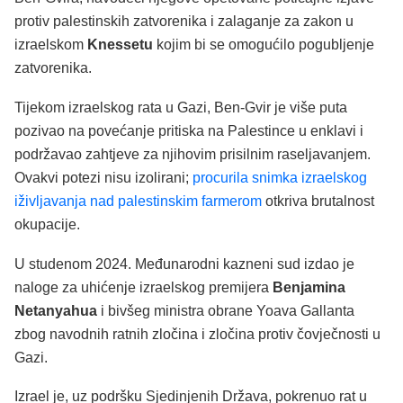
protiv palestinskih zatvorenika i zalaganje za zakon u
izraelskom
Knessetu
kojim bi se omogućilo pogubljenje
zatvorenika.
Tijekom izraelskog rata u Gazi, Ben-Gvir je više puta
pozivao na povećanje pritiska na Palestince u enklavi i
podržavao zahtjeve za njihovim prisilnim raseljavanjem.
Ovakvi potezi nisu izolirani;
procurila snimka izraelskog
iživljavanja nad palestinskim farmerom
otkriva brutalnost
okupacije.
U studenom 2024. Međunarodni kazneni sud izdao je
naloge za uhićenje izraelskog premijera
Benjamina
Netanyahua
i bivšeg ministra obrane Yoava Gallanta
zbog navodnih ratnih zločina i zločina protiv čovječnosti u
Gazi.
Izrael je, uz podršku Sjedinjenih Država, pokrenuo rat u