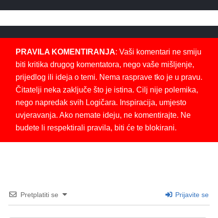
PRAVILA KOMENTIRANJA
: Vaši komentari ne smiju
biti kritika drugog komentatora, nego vaše mišljenje,
prijedlog ili ideja o temi. Nema rasprave tko je u pravu.
Čitatelji neka zaključe što je istina. Cilj nije polemika,
nego napredak svih Logičara. Inspiracija, umjesto
uvjeravanja. Ako nemate ideju, ne komentirajte. Ne
budete li respektirali pravila, biti će te blokirani.
Pretplatiti se
Prijavite se