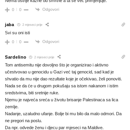
Nema oštrije kazne od smrtne a ta se već primjenjuje.
Odgovori
0
0
jaba
2 mjeseci prije
Svi su oni isti
Odgovori
0
0
Sardelino
2 mjeseci prije
Tom antisemitu nije dovoljno što je organizirao i aktivno
učestvovao u genocidu u Gazi već taj genocid, sad kad je
shvatio da mu nije dao rezultate koje je očekivao, želi ponoviti.
Nada se da će u drugom pokušaju sa istom nakanom i istim
sredstvima, biti sretnije ruke.
Njemu je najveća sreća u životu brisanje Palestinaca sa lica
zemlje.
Nadanje, uzaludno ufanje. Bolje bi mu bilo da malo odmori. Da
ne pregori na poslu.
Da npr. odvede ženu i djecu par mjeseci na Maldive.