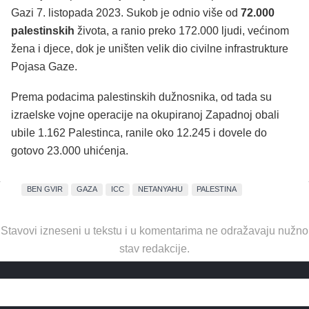
Gazi 7. listopada 2023. Sukob je odnio više od
72.000
palestinskih
života, a ranio preko 172.000 ljudi, većinom
žena i djece, dok je uništen velik dio civilne infrastrukture
Pojasa Gaze.
Prema podacima palestinskih dužnosnika, od tada su
izraelske vojne operacije na okupiranoj Zapadnoj obali
ubile 1.162 Palestinca, ranile oko 12.245 i dovele do
gotovo 23.000 uhićenja.
BEN GVIR
GAZA
ICC
NETANYAHU
PALESTINA
Stavovi izneseni u tekstu i u komentarima ne odražavaju nužno
stav redakcije.