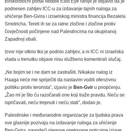
Bliskoistočni portal Middle East Eye ranije je objavio da je
podnesen zahtjev ICC-u za izdavanje tajnih naloga za
uhićenje Ben-Gvira i izraelskog ministra financija Bezalela
Smotricha. Tereti ih se za ratne zločine i zločine protiv
čovječnosti počinjene nad Palestincima na okupiranoj
Zapadnoj obali.
Izvor nije otkrio tko je podnio zahtjev, a ni ICC ni izraelska
vlada u trenutku objave nisu službeno komentirali slučaj.
„Ne bojim se i ne dam se zastrašiti. Nikakav nalog iz
Haaga neće me spriječiti da nastavim voditi ofenzivnu
politiku protiv terorista”, izjavio je
Ben-Gvir
u priopćenju.
„Žao mi je što ću razočarati one koji traže pravdu. Neću se
ispričavati, neću trepnuti i neću stati”, dodao je.
Palestinske i međunarodne organizacije za ljudska prava
sve glasnije pozivaju na izdavanje naloga za uhićenje
Ben-Gvira, navodeći njegove opetovane poticajne izjave