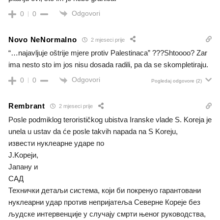
Odgovori
0
0
Novo NeNormalno
2 mjeseci prije
“…najavljuje oštrije mjere protiv Palestinaca” ???Shtoooo? Zar
ima nesto sto im jos nisu dosada radili, pa da se skompletiraju.
Odgovori
0
0
Pogledaj odgovore
(2)
Rembrant
2 mjeseci prije
Posle podmiklog terorističkog ubistva Iranske vlade S. Koreja je
unela u ustav da će posle takvih napada na S Koreju,
извести нуклеарне ударе по
Ј.Kореји,
Јапану и
САД
Технички детаљи система, који би покренуо гарантовани
нуклеарни удар против непријатеља Северне Кореје без
људске интервенције у случају смрти њеног руководства,