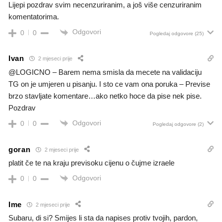
Lijepi pozdrav svim necenzuriranim, a još više cenzuriranim
komentatorima.
Odgovori
0
0
Pogledaj odgovore
(25)
Ivan
2 mjeseci prije
@LOGICNO – Barem nema smisla da mecete na validaciju
TG on je umjeren u pisanju. I sto ce vam ona poruka – Previse
brzo stavljate komentare…ako netko hoce da pise nek pise.
Pozdrav
Odgovori
0
0
Pogledaj odgovore
(2)
goran
2 mjeseci prije
platit če te na kraju previsoku cijenu o čujme izraele
Odgovori
0
0
Ime
2 mjeseci prije
Subaru, di si? Smijes li sta da napises protiv tvojih, pardon,