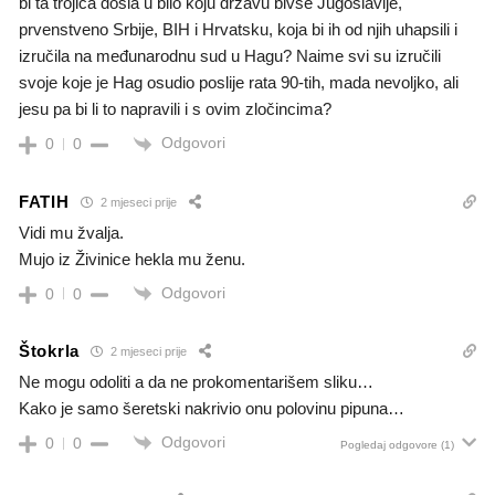
bi ta trojica došla u bilo koju državu bivše Jugoslavije,
prvenstveno Srbije, BIH i Hrvatsku, koja bi ih od njih uhapsili i
izručila na međunarodnu sud u Hagu? Naime svi su izručili
svoje koje je Hag osudio poslije rata 90-tih, mada nevoljko, ali
jesu pa bi li to napravili i s ovim zločincima?
Odgovori
0
0
FATIH
2 mjeseci prije
Vidi mu žvalja.
Mujo iz Živinice hekla mu ženu.
Odgovori
0
0
Štokrla
2 mjeseci prije
Ne mogu odoliti a da ne prokomentarišem sliku…
Kako je samo šeretski nakrivio onu polovinu pipuna…
Odgovori
0
0
Pogledaj odgovore
(1)