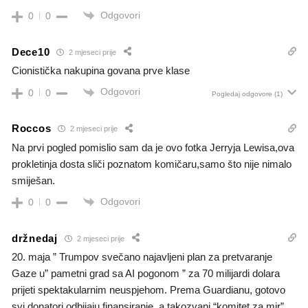
Odgovori
0
0
Dece10
2 mjeseci prije
Cionistička nakupina govana prve klase
Odgovori
0
0
Pogledaj odgovore
(1)
Roccos
2 mjeseci prije
Na prvi pogled pomislio sam da je ovo fotka Jerryja Lewisa,ova
prokletinja dosta sliči poznatom komičaru,samo što nije nimalo
smiješan.
Odgovori
0
0
držnedaj
2 mjeseci prije
20. maja ” Trumpov svečano najavljeni plan za pretvaranje
Gaze u” pametni grad sa AI pogonom ” za 70 milijardi dolara
prijeti spektakularnim neuspjehom. Prema Guardianu, gotovo
svi donatori odbijaju finansiranje, a takozvani “komitet za mir”