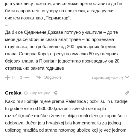
још увек нису познати, али се може претпоставити да ће
бити направљен по узору на совјетски, а сада руски
систем познат као „Периметар“.
–
Да би се Сједињене Државе потпуно уништиле – до те
мере да се збрише свака влат траве – по проценама
стручњака, не треба више од 200 нуклеарних бојевих
глава. Северна Кореја тренутно има око 60 нуклеарних
бојевих глава, а Пјонгјанг је достигао производњу од 20
стратешких ракета годишње
Odgovori
0
0
Pogledaj odgovore
(1)
Greška
2 mjeseci prije
Kako misli oštrije mjere prema Palestinca ; pobili su ih u zadnje
tri godine više od 500 000,razrušili sve što se moglo
razrušiti,muče muške i ženske,ubijaju mali djecu,a zapad šuti i
odobrava. Jučer je u hrvatskoj bila komemoracija za jednog
ubijenog mladića od strane notornog ubojice koji je već jednom