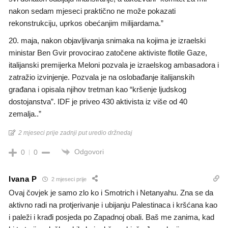
nakon sedam mjeseci praktično ne može pokazati
rekonstrukciju, uprkos obećanjim milijardama.”
20. maja, nakon objavljivanja snimaka na kojima je izraelski
ministar Ben Gvir provocirao zatočene aktiviste flotile Gaze,
italijanski premijerka Meloni pozvala je izraelskog ambasadora i
zatražio izvinjenje. Pozvala je na oslobađanje italijanskih
građana i opisala njihov tretman kao “kršenje ljudskog
dostojanstva”. IDF je priveo 430 aktivista iz više od 40
zemalja..”
2 mjeseci prije zadnji put uredio držnedaj
Odgovori
0
0
Ivana P
2 mjeseci prije
Ovaj čovjek je samo zlo ko i Smotrich i Netanyahu. Zna se da
aktivno radi na protjerivanje i ubijanju Palestinaca i kršćana kao
i paleži i krađi posjeda po Zapadnoj obali. Baš me zanima, kad