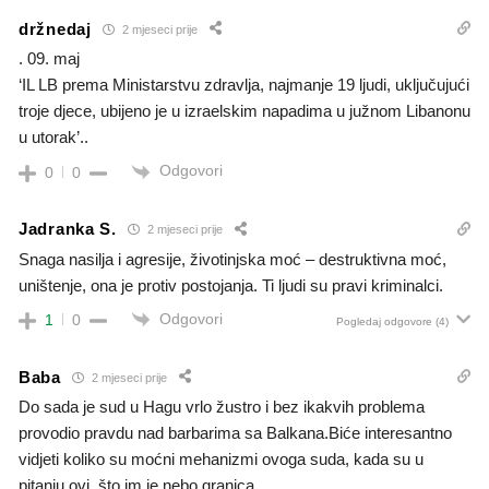
držnedaj
2 mjeseci prije
. 09. maj
‘IL LB prema Ministarstvu zdravlja, najmanje 19 ljudi, uključujući
troje djece, ubijeno je u izraelskim napadima u južnom Libanonu
u utorak’..
Odgovori
0
0
Jadranka S.
2 mjeseci prije
Snaga nasilja i agresije, životinjska moć – destruktivna moć,
uništenje, ona je protiv postojanja. Ti ljudi su pravi kriminalci.
Odgovori
1
0
Pogledaj odgovore
(4)
Baba
2 mjeseci prije
Do sada je sud u Hagu vrlo žustro i bez ikakvih problema
provodio pravdu nad barbarima sa Balkana.Biće interesantno
vidjeti koliko su moćni mehanizmi ovoga suda, kada su u
pitanju ovi, što im je nebo granica.