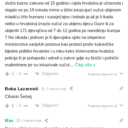
služio kaznu zatvora od 15 godina i cijela hrvatska je užasnuta i
stajalo se po 19 minuta mirno u tišini iskazujući sučut ubijenom
mladiću.Vrlo humano i suosječajno i trebalo je,ali je li ikada
netko u hrvatskoj izrazio sučut za ubijenu djecu Gaze ili za
ubijenih 171 djevojčica od 7 do 12 godina po naređenju trumpa
? Ne nikada i jednom je 6 djevojaka sjelo na stepenice
ministsrstva vanjskih poslova kao protest protiv kukavičke
bijedne politike hrvatske i u roku keks imterventna hvatska
policija ih je pohapsila i odveli u zatvor gdje su fizićki i psihićki
maltretirane jer su iskazivale sučut
…
Čitaj više »
Odgovori
0
0
Pogledaj odgovore
(1)
Boba Lazarević
2 mjeseci prije
Ćifutski Šešelj.
Odgovori
1
0
Pogledaj odgovore
(2)
Max
2 mjeseci prije