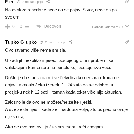
F er
2 mjeseci prije
Na ovakve reportaze nece da se pojavi Stvor, nece on po
svojem
Odgovori
0
0
Pogledaj odgovore
(1)
Tupko Glupko
2 mjeseci prije
Ovo stvarno više nema smisla.
U zadnjih nekoliko mjeseci postoje ogromni problemi sa
validacijom komentara na portalu koji postaju sve veći.
Došlo je do stadija da mi se četvrtina komentara nikada ne
objavi, a ostalo čeka između 1 i 24 sata da se odobre, u
prosjeku nekih 12 sati – taman kada tekst više nije aktualan.
Žalosno je da ovo ne možete/ne želite riješiti.
A sve se da riješiti kada se ima dobra volja, što očigledno ovdje
nije slučaj.
Ako se ovo nastavi, ja ću vam morati reći zbogom.