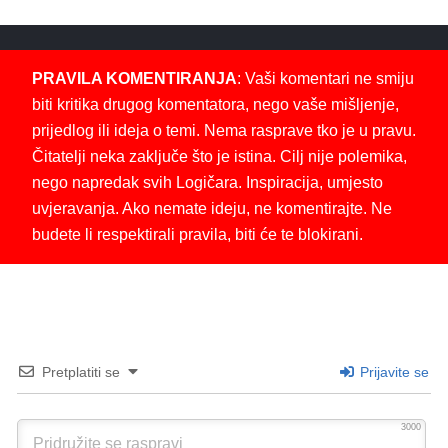
PRAVILA KOMENTIRANJA
: Vaši komentari ne smiju
biti kritika drugog komentatora, nego vaše mišljenje,
prijedlog ili ideja o temi. Nema rasprave tko je u pravu.
Čitatelji neka zaključe što je istina. Cilj nije polemika,
nego napredak svih Logičara. Inspiracija, umjesto
uvjeravanja. Ako nemate ideju, ne komentirajte. Ne
budete li respektirali pravila, biti će te blokirani.
Pretplatiti se
Prijavite se
3000