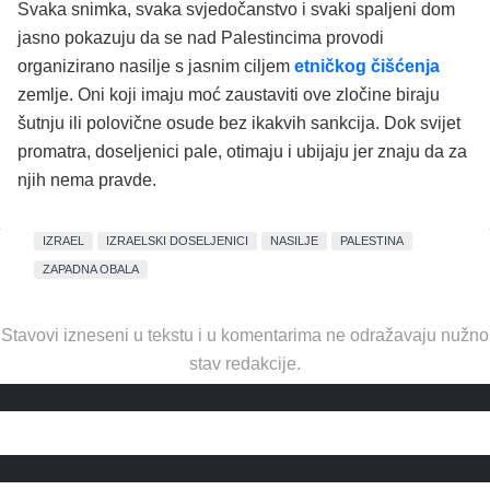
Svaka snimka, svaka svjedočanstvo i svaki spaljeni dom
jasno pokazuju da se nad Palestincima provodi
organizirano nasilje s jasnim ciljem
etničkog čišćenja
zemlje. Oni koji imaju moć zaustaviti ove zločine biraju
šutnju ili polovične osude bez ikakvih sankcija. Dok svijet
promatra, doseljenici pale, otimaju i ubijaju jer znaju da za
njih nema pravde.
IZRAEL
IZRAELSKI DOSELJENICI
NASILJE
PALESTINA
ZAPADNA OBALA
Stavovi izneseni u tekstu i u komentarima ne odražavaju nužno
stav redakcije.