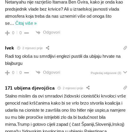
Netanyahu nije razrješio Itamara Ben Gvira, kako je onda kao
predsjednik vlade bez krivice? Ali u izraelskoj javnosti vlada
atmosfera koja treba da nas uznemiri više od onoga što
se
…
Čitaj više »
Odgovori
0
0
Ivek
2 mjeseci prije
Radi tog ološa su smrdljivi englezi pustili da ubijaju hrvate na
blajburgu
Odgovori
0
0
Pogledaj odgovore
(3)
171 ubijena djevojćica
2 mjeseci prije
Stalno mislim da ovi smradovi židovski cionistički krvoloci vrše
genocid nad krščanima kako bi se vrlo brzo stvorila koalicija i
udarila na cioniste te završila ono što hitler nije uspio,a namjere
su mu bile proročke istrijebiti zlo da bi budučnost bila
mirna.Trump i gotovo cijeli zapad ( čast Španiji,Sloveniji,Irskoj)
pomažu židovskim krvolocima u ubijanju Palestinaca