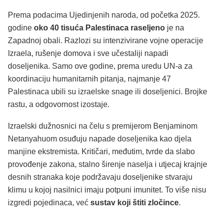
Prema podacima Ujedinjenih naroda, od početka 2025.
godine
oko 40 tisuća Palestinaca raseljeno
je na
Zapadnoj obali. Razlozi su intenzivirane vojne operacije
Izraela, rušenje domova i sve učestaliji napadi
doseljenika. Samo ove godine, prema uredu UN-a za
koordinaciju humanitarnih pitanja, najmanje 47
Palestinaca ubili su izraelske snage ili doseljenici. Brojke
rastu, a odgovornost izostaje.
Izraelski dužnosnici na čelu s premijerom Benjaminom
Netanyahuom osuđuju napade doseljenika kao djela
manjine ekstremista. Kritičari, međutim, tvrde da slabo
provođenje zakona, stalno širenje naselja i utjecaj krajnje
desnih stranaka koje podržavaju doseljenike stvaraju
klimu u kojoj nasilnici imaju potpuni imunitet. To više nisu
izgredi pojedinaca, već
sustav koji štiti zločince
.