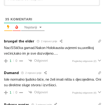
35
KOMENTARI
Najstariji
bruegel the elder
2 mjeseci prije
NaciSStička gamad.Nakon Holokausta uvjereni su,uvelikoj
većini,kako im je sve dozvoljeno….
Odgovori
1
0
Pogledaj odgovore
(2)
Dumand
2 mjeseci prije
Iole normalno ljudsko biće, ne želi imati ništa s djecojedima. Oni
su direktne sluge stvora i izvršioci.
Odgovori
1
0
Pogledaj odgovore
(4)
Subaru avatar
2 mjeseci prije