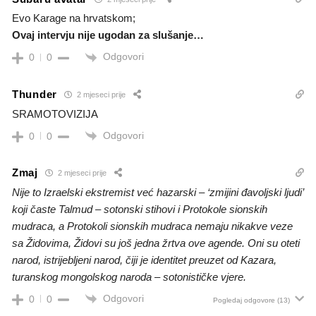
Evo Karage na hrvatskom;
Ovaj intervju nije ugodan za slušanje…
Odgovori
0
0
Thunder
2 mjeseci prije
SRAMOTOVIZIJA
Odgovori
0
0
Zmaj
2 mjeseci prije
Nije to Izraelski ekstremist već hazarski – ‘zmijini đavoljski ljudi’
koji časte Talmud – sotonski stihovi i Protokole sionskih
mudraca, a Protokoli sionskih mudraca nemaju nikakve veze
sa Židovima, Židovi su još jedna žrtva ove agende. Oni su oteti
narod, istrijebljeni narod, čiji je identitet preuzet od Kazara,
turanskog mongolskog naroda – sotonističke vjere.
Odgovori
0
0
Pogledaj odgovore
(13)