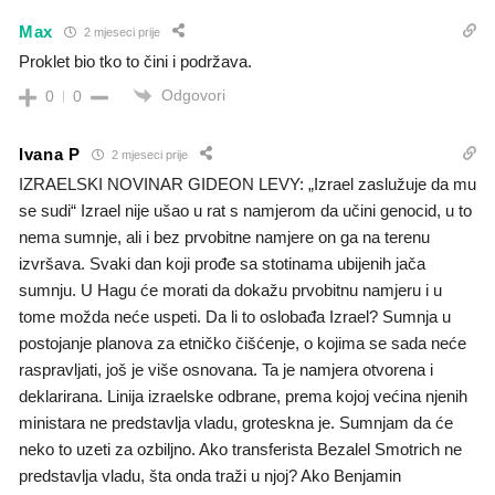
Max
2 mjeseci prije
Proklet bio tko to čini i podržava.
Odgovori
0
0
Ivana P
2 mjeseci prije
IZRAELSKI NOVINAR GIDEON LEVY: „Izrael zaslužuje da mu
se sudi“ Izrael nije ušao u rat s namjerom da učini genocid, u to
nema sumnje, ali i bez prvobitne namjere on ga na terenu
izvršava. Svaki dan koji prođe sa stotinama ubijenih jača
sumnju. U Hagu će morati da dokažu prvobitnu namjeru i u
tome možda neće uspeti. Da li to oslobađa Izrael? Sumnja u
postojanje planova za etničko čišćenje, o kojima se sada neće
raspravljati, još je više osnovana. Ta je namjera otvorena i
deklarirana. Linija izraelske odbrane, prema kojoj većina njenih
ministara ne predstavlja vladu, groteskna je. Sumnjam da će
neko to uzeti za ozbiljno. Ako transferista Bezalel Smotrich ne
predstavlja vladu, šta onda traži u njoj? Ako Benjamin