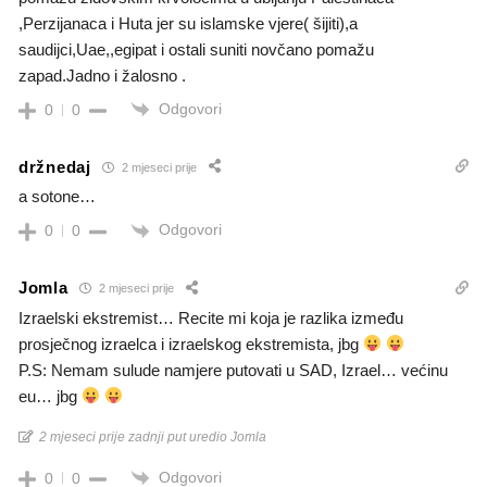
,Perzijanaca i Huta jer su islamske vjere( šijiti),a
saudijci,Uae,,egipat i ostali suniti novčano pomažu
zapad.Jadno i žalosno .
Odgovori
0
0
držnedaj
2 mjeseci prije
a sotone…
Odgovori
0
0
Jomla
2 mjeseci prije
Izraelski ekstremist… Recite mi koja je razlika između
prosječnog izraelca i izraelskog ekstremista, jbg
P.S: Nemam sulude namjere putovati u SAD, Izrael… većinu
eu… jbg
2 mjeseci prije zadnji put uredio Jomla
Odgovori
0
0