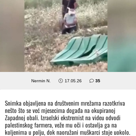
komentara
Nermin N.
17.05.26
35
Snimka objavljena na društvenim mrežama razotkriva
nešto što se već mjesecima događa na okupiranoj
Zapadnoj obali. Izraelski ekstremist na videu odvodi
palestinskog farmera, veže mu oči i ostavlja ga na
koljenima u polju, dok naoružani muškarci stoje uokolo.