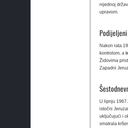
nijednoj drža
upravom.
Podijeljen
Nakon rata 19
kontrolom, a
i
Židovima prist
Zapadni Jeru
Šestodnevn
U lipnju 1967.
istočni Jeruza
uključujući i
smatrala krš