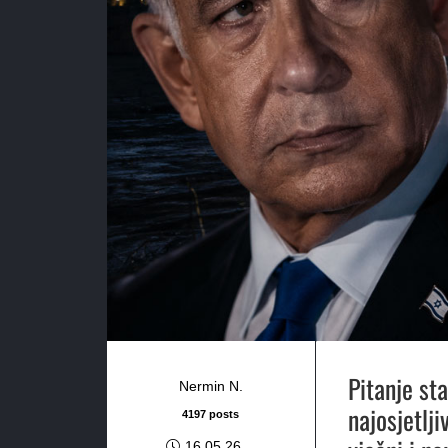
Pitanje sta
Nermin N.
najosjetlji
4197 posts
16.05.26