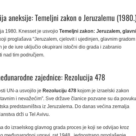
ija aneksije: Temeljni zakon o Jeruzalemu (1980.
ja 1980. Knesset je usvojio
Temeljni zakon: Jeruzalem, glavn
 koji proglašava “Jeruzalem, cjelovit i ujedinjen, glavnim gradom
n je de iure uključio okupirani istočni dio grada i zabranio
ti nad tim područjem.
eđunarodne zajednice: Rezolucija 478
sti UN-a usvojilo je
Rezoluciju 478
kojom je izraelski zakon
štavnim i nevažećim”. Sve države članice pozvane su da povuk
tska predstavništva iz Jeruzalema. Do danas većina zemalja
anstva drži u Tel Avivu.
a do izraelskog glavnog grada proces je koji se odvijao kroz
 o međunarodnoj upravi, rat 1948., jednostrano proglašenje