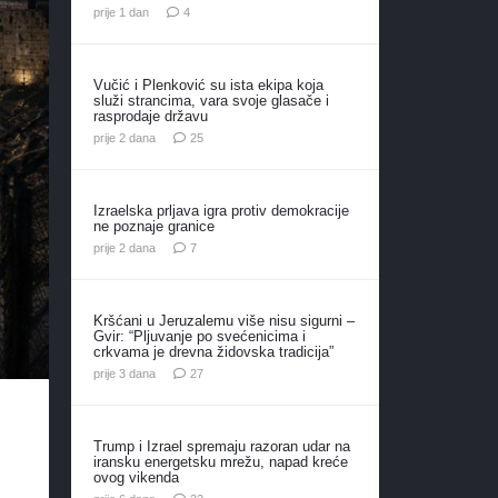
komentara
prije 1 dan
4
Vučić i Plenković su ista ekipa koja
služi strancima, vara svoje glasače i
rasprodaje državu
komentara
prije 2 dana
25
Izraelska prljava igra protiv demokracije
ne poznaje granice
komentara
prije 2 dana
7
Kršćani u Jeruzalemu više nisu sigurni –
Gvir: “Pljuvanje po svećenicima i
crkvama je drevna židovska tradicija”
komentara
prije 3 dana
27
Trump i Izrael spremaju razoran udar na
iransku energetsku mrežu, napad kreće
ovog vikenda
komentara