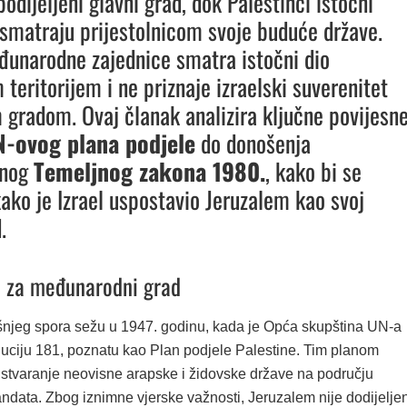
podijeljeni glavni grad, dok Palestinci istočni
smatraju prijestolnicom svoje buduće države.
unarodne zajednice smatra istočni dio
teritorijem i ne priznaje izraelski suverenitet
m gradom. Ovaj članak analizira ključne povijesn
-ovog plana podjele
do donošenja
znog
Temeljnog zakona 1980.
, kako bi se
kako je Izrael uspostavio Jeruzalem kao svoj
.
 za međunarodni grad
šnjeg spora sežu u 1947. godinu, kada je Opća skupština UN-a
luciju 181, poznatu kao Plan podjele Palestine. Tim planom
 stvaranje neovisne arapske i židovske države na području
ndata. Zbog iznimne vjerske važnosti, Jeruzalem nije dodijelje