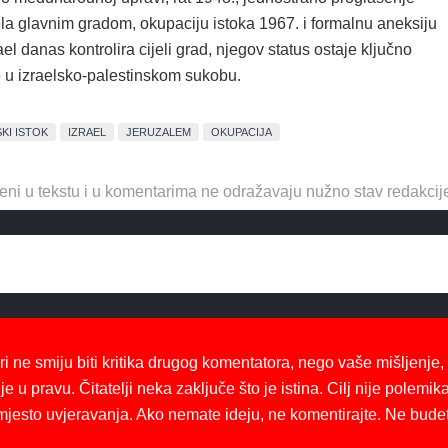
la glavnim gradom, okupaciju istoka 1967. i formalnu aneksiju
ael danas kontrolira cijeli grad, njegov status ostaje ključno
e u izraelsko-palestinskom sukobu.
SKI ISTOK
IZRAEL
JERUZALEM
OKUPACIJA
eni u tekstu i u komentarima ne odražavaju nužno stav redakcij
ri ne smiju biti kritika drugog komentatora, nego vaše mišljenje,
je u pravu. Čitatelji neka zaključe što je istina. Cilj nije polemika
mjesto uvjeravanja. Ako nemate ideju, ne komentirajte. Ne bude