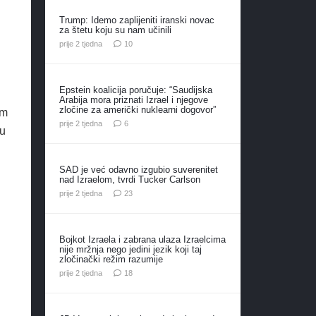
Trump: Idemo zaplijeniti iranski novac
za štetu koju su nam učinili
komentara
prije 2 tjedna
10
Epstein koalicija poručuje: “Saudijska
Arabija mora priznati Izrael i njegove
zločine za američki nuklearni dogovor”
om
komentara
prije 2 tjedna
6
su
SAD je već odavno izgubio suverenitet
nad Izraelom, tvrdi Tucker Carlson
komentara
prije 2 tjedna
23
Bojkot Izraela i zabrana ulaza Izraelcima
nije mržnja nego jedini jezik koji taj
zločinački režim razumije
komentara
prije 2 tjedna
18