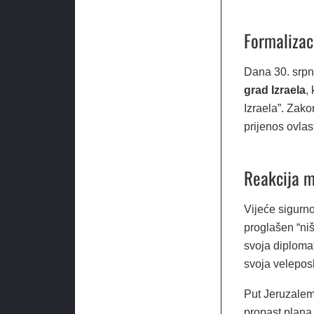
Formalizac
Dana 30. srpn
grad Izraela
,
Izraela”. Zako
prijenos ovlas
Reakcija m
Vijeće sigurno
proglašen “ni
svoja diploma
svoja veleposl
Put Jeruzalem
propast plana