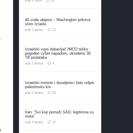
prije 6 dana
32
40 vođa ubijeno – Washington prikriva
slom Izraela
komentara
prije 1 tjedan
15
e
Izraelski vojni dobavljač IMCO teško
pogođen cyber napadom, ukradeno 30
TB podataka
komentara
prije 2 tjedna
4
Izraelski ministri i doseljenici žele vidjeti
palestinsku krv
komentara
prije 2 tjedna
20
Iran: “Svi koji pomaži SAD, legitimna su
meta”
komentara
prije 2 tjedna
12
n