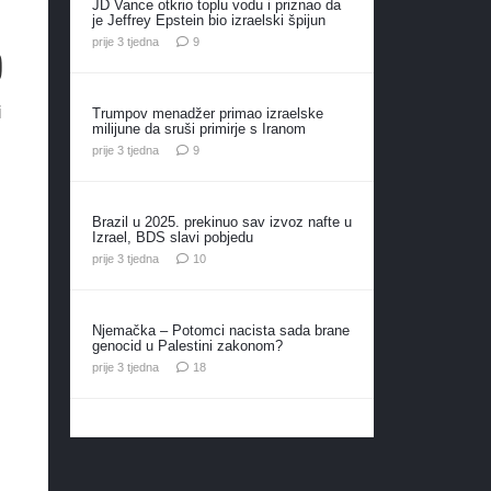
JD Vance otkrio toplu vodu i priznao da
je Jeffrey Epstein bio izraelski špijun
komentara
prije 3 tjedna
9
)
i
Trumpov menadžer primao izraelske
milijune da sruši primirje s Iranom
komentara
prije 3 tjedna
9
Brazil u 2025. prekinuo sav izvoz nafte u
Izrael, BDS slavi pobjedu
komentara
prije 3 tjedna
10
Njemačka – Potomci nacista sada brane
genocid u Palestini zakonom?
u
komentara
prije 3 tjedna
18