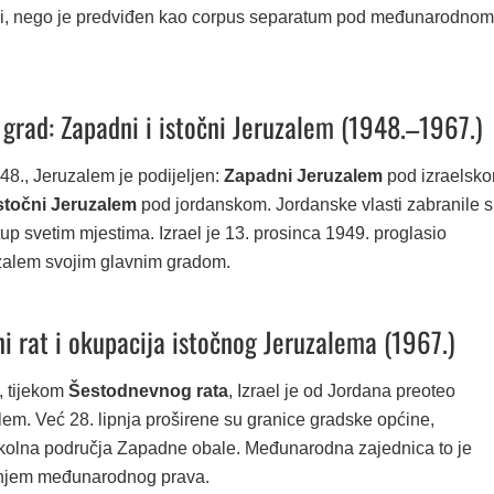
vi, nego je predviđen kao corpus separatum pod međunarodnom
i grad: Zapadni i istočni Jeruzalem (1948.–1967.)
48., Jeruzalem je podijeljen:
Zapadni Jeruzalem
pod izraelsk
stočni Jeruzalem
pod jordanskom. Jordanske vlasti zabranile 
up svetim mjestima. Izrael je 13. prosinca 1949. proglasio
zalem svojim glavnim gradom.
i rat i okupacija istočnog Jeruzalema (1967.)
, tijekom
Šestodnevnog rata
, Izrael je od Jordana preoteo
lem. Već 28. lipnja proširene su granice gradske općine,
 okolna područja Zapadne obale. Međunarodna zajednica to je
enjem međunarodnog prava.