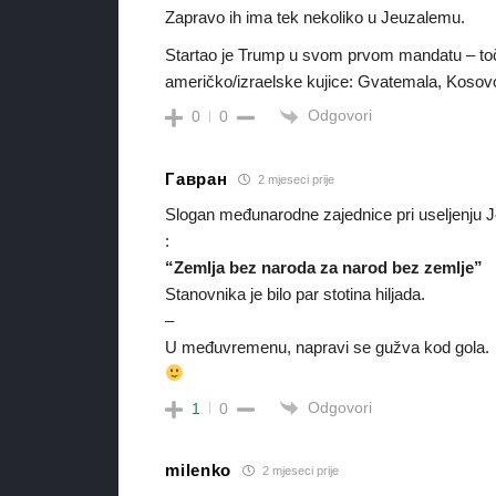
Zapravo ih ima tek nekoliko u Jeuzalemu.
Startao je Trump u svom prvom mandatu – točn
američko/izraelske kujice: Gvatemala, Kosovo
Odgovori
0
0
Гавран
2 mjeseci prije
Slogan međunarodne zajednice pri useljenju Je
:
“Zemlja bez naroda za narod bez zemlje”
Stanovnika je bilo par stotina hiljada.
–
U međuvremenu, napravi se gužva kod gola.
Odgovori
1
0
milenko
2 mjeseci prije