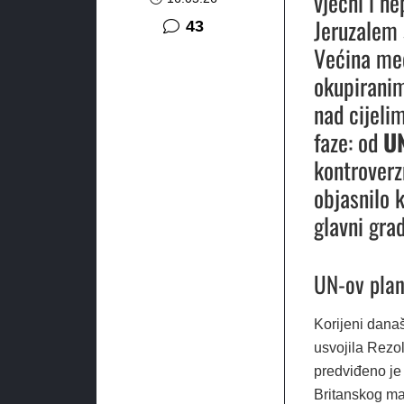
vječni i ne
Jeruzalem 
komentara
43
Većina međ
okupiranim 
nad cijeli
faze: od
UN
kontrover
objasnilo 
glavni grad
UN-ov plan
Korijeni dana
usvojila Rezo
predviđeno je
Britanskog ma