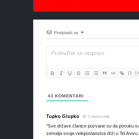
Pretplatiti se
{}
[
43
KOMENTARI
Tupko Glupko
2 mjeseci prije
“Sve države članice pozvane su da povuku sv
zemalja svoja veleposlanstva drži u Tel Avivu.