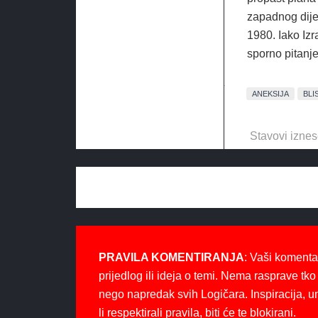
zapadnog dije
1980. Iako Izr
sporno pitanj
ANEKSIJA
BLI
Stavovi iznes
PRAVILA KOMENTIRANJA
: Vaši komenta
prijedlog ili ideja o temi. Nema rasprave tko 
nego napredak svih Logičara. Inspiracija, u
li respektirali pravila, biti će te blokirani.