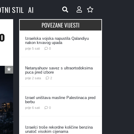
OTNI STIL
AI
POVEZANE VIJESTI
io
Izraelska vojska napustila Qalandiyu
nakon krvavog upada
prije 5 sati
0
Netanyahuov savez s ultraortodoksima
puca pred izbore
komentara
prije 2 sata
2
Izrael uništava masline Palestinaca pred
berbu
prije 6 sati
0
Izraelci troše rekordne količine benzina
unatoč visokim cijenama