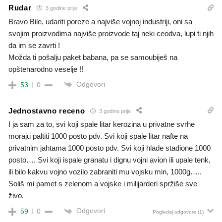
Rudar
3 godine prije
Bravo Bile, udariti poreze a najviše vojnoj industriji, oni sa
svojim proizvodima najviše proizvode taj neki ceodva, lupi ti njih
da im se zavrti !
Možda ti pošalju paket babana, pa se samoubiješ na
opštenarodno veselje !!
Odgovori
53
0
Jednostavno receno
3 godine prije
I ja sam za to, svi koji spale litar kerozina u privatne svrhe
moraju paltiti 1000 posto pdv. Svi koji spale litar nafte na
privatnim jahtama 1000 posto pdv. Svi koji hlade stadione 1000
posto…. Svi koji ispale granatu i dignu vojni avion ili upale tenk,
ili bilo kakvu vojno vozilo zabraniti mu vojsku min, 1000g…..
Soliš mi pamet s zelenom a vojske i milijarderi spržiše sve
živo.
Odgovori
59
0
Pogledaj odgovore
(1)