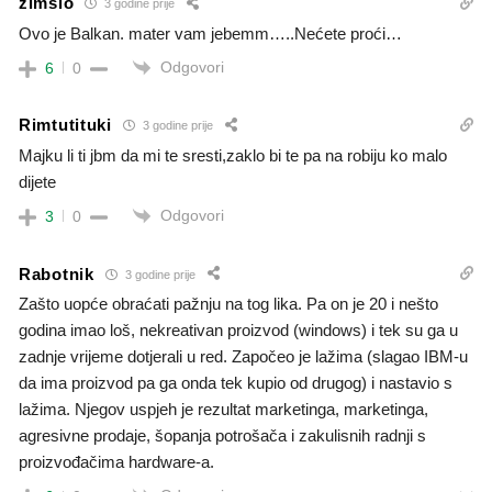
zimslo
3 godine prije
Ovo je Balkan. mater vam jebemm…..Nećete proći…
Odgovori
6
0
Rimtutituki
3 godine prije
Majku li ti jbm da mi te sresti,zaklo bi te pa na robiju ko malo
dijete
Odgovori
3
0
Rabotnik
3 godine prije
Zašto uopće obraćati pažnju na tog lika. Pa on je 20 i nešto
godina imao loš, nekreativan proizvod (windows) i tek su ga u
zadnje vrijeme dotjerali u red. Započeo je lažima (slagao IBM-u
da ima proizvod pa ga onda tek kupio od drugog) i nastavio s
lažima. Njegov uspjeh je rezultat marketinga, marketinga,
agresivne prodaje, šopanja potrošača i zakulisnih radnji s
proizvođačima hardware-a.