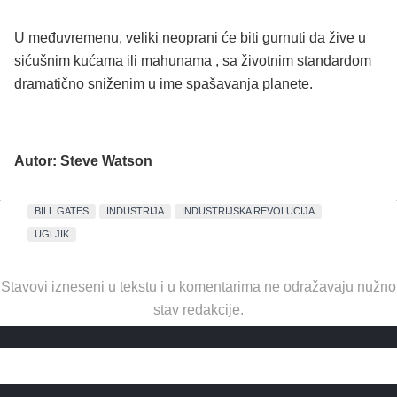
U međuvremenu, veliki neoprani će biti
gurnuti da žive u
sićušnim kućama ili mahunama
, sa životnim standardom
dramatično sniženim u ime spašavanja planete.
Autor: Steve Watson
BILL GATES
INDUSTRIJA
INDUSTRIJSKA REVOLUCIJA
UGLJIK
Stavovi izneseni u tekstu i u komentarima ne odražavaju nužno
stav redakcije.