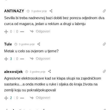
ANTINAZY
3 godine prije
Sevilla bi treba nadnevnoj bazi dobiti bez poreza odjednom dva
curca od magarca, jedan u rektum a drugi u labrnju
Odgovori
0
0
Tule
3 godine prije
Metak u celo sa ovjerom u tjeme?
Odgovori
3
0
alexosijek
3 godine prije
Agresivne elektrosokove kad se klapa skupi na zajedničkom
sastanku…a onda motike u ruke i sljaka do kraja života na
zemlji koju su pokrali/pokupovali
Odgovori
2
0