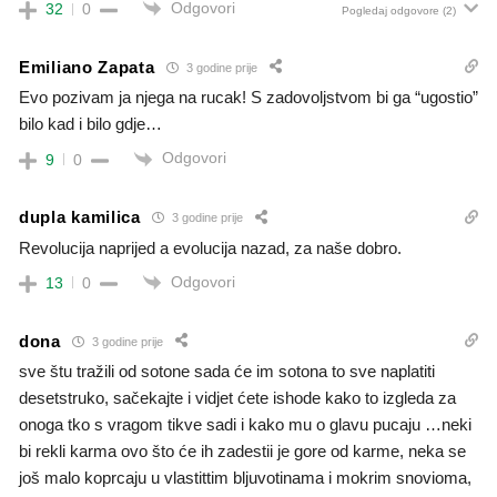
Odgovori
32
0
Pogledaj odgovore
(2)
Emiliano Zapata
3 godine prije
Evo pozivam ja njega na rucak! S zadovoljstvom bi ga “ugostio”
bilo kad i bilo gdje…
Odgovori
9
0
dupla kamilica
3 godine prije
Revolucija naprijed a evolucija nazad, za naše dobro.
Odgovori
13
0
dona
3 godine prije
sve štu tražili od sotone sada će im sotona to sve naplatiti
desetstruko, sačekajte i vidjet ćete ishode kako to izgleda za
onoga tko s vragom tikve sadi i kako mu o glavu pucaju …neki
bi rekli karma ovo što će ih zadestii je gore od karme, neka se
još malo koprcaju u vlastittim bljuvotinama i mokrim snovioma,