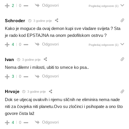
Odgovori
2
0
Pogledaj odgovore
(1)
Schroder
3 godine prije
Kako je moguce da ovaj demon kupi sve vladare svijeta ? Sta
je rado kod EPSTAJNA na onom pedofilskom ostrvu ?
Odgovori
4
0
Pogledaj odgovore
(1)
Ivan
3 godine prije
Nema dilemr i milosti, ubiti to smece ko psa..
Odgovori
3
0
Hrvoje
3 godine prije
Dok se utjecaj ovakvih i njemu sličnih ne eliminira nema nade
niti za čovjeka niti planetu.Ovo su zločinci i psihopate a ono što
govore čista laž
Odgovori
4
0