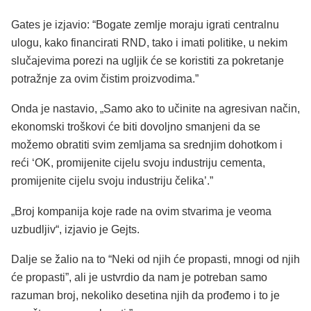
Gates je izjavio: “Bogate zemlje moraju igrati centralnu
ulogu, kako financirati RND, tako i imati politike, u nekim
slučajevima porezi na ugljik će se koristiti za pokretanje
potražnje za ovim čistim proizvodima.”
Onda je nastavio,
„Samo ako to učinite na agresivan način,
ekonomski troškovi će biti dovoljno smanjeni da se
možemo obratiti svim zemljama sa srednjim dohotkom i
reći ‘OK, promijenite cijelu svoju industriju cementa,
promijenite cijelu svoju industriju čelika’.”
„Broj kompanija koje rade na ovim stvarima je veoma
uzbudljiv“, izjavio je Gejts.
Dalje se žalio na to “Neki od njih će propasti, mnogi od njih
će propasti”, ali je ustvrdio da nam je potreban samo
razuman broj, nekoliko desetina njih da prođemo i to je