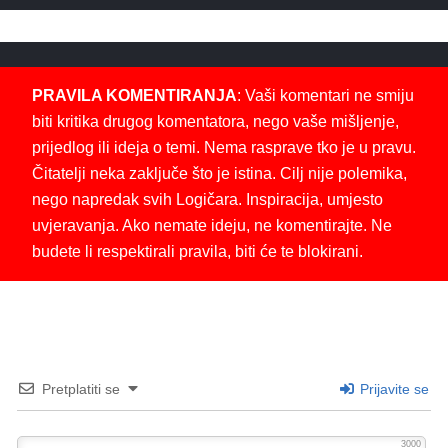
PRAVILA KOMENTIRANJA
: Vaši komentari ne smiju
biti kritika drugog komentatora, nego vaše mišljenje,
prijedlog ili ideja o temi. Nema rasprave tko je u pravu.
Čitatelji neka zaključe što je istina. Cilj nije polemika,
nego napredak svih Logičara. Inspiracija, umjesto
uvjeravanja. Ako nemate ideju, ne komentirajte. Ne
budete li respektirali pravila, biti će te blokirani.
Pretplatiti se
Prijavite se
3000