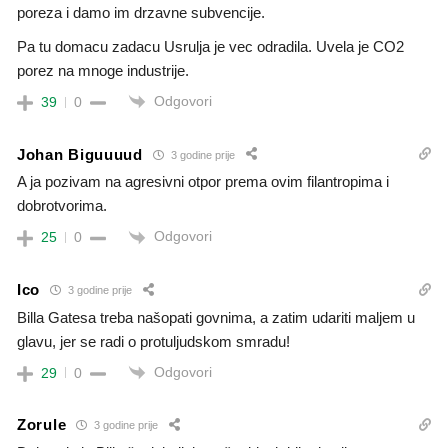
poreza i damo im drzavne subvencije.
Pa tu domacu zadacu Usrulja je vec odradila. Uvela je CO2
porez na mnoge industrije.
Odgovori
39
0
Johan Biguuuud
3 godine prije
A ja pozivam na agresivni otpor prema ovim filantropima i
dobrotvorima.
Odgovori
25
0
Ico
3 godine prije
Billa Gatesa treba našopati govnima, a zatim udariti maljem u
glavu, jer se radi o protuljudskom smradu!
Odgovori
29
0
Zorule
3 godine prije