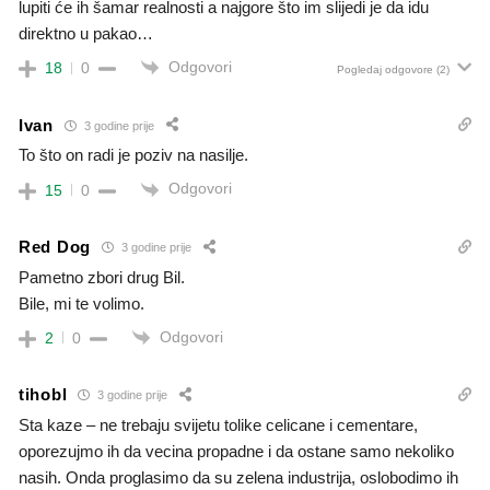
lupiti će ih šamar realnosti a najgore što im slijedi je da idu
direktno u pakao…
Odgovori
18
0
Pogledaj odgovore
(2)
Ivan
3 godine prije
To što on radi je poziv na nasilje.
Odgovori
15
0
Red Dog
3 godine prije
Pametno zbori drug Bil.
Bile, mi te volimo.
Odgovori
2
0
tihobl
3 godine prije
Sta kaze – ne trebaju svijetu tolike celicane i cementare,
oporezujmo ih da vecina propadne i da ostane samo nekoliko
nasih. Onda proglasimo da su zelena industrija, oslobodimo ih