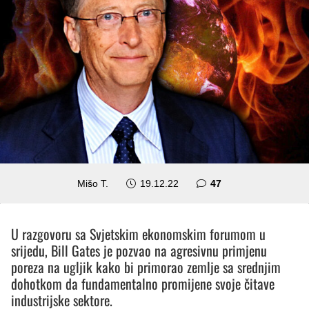
komentara
Mišo T.
19.12.22
47
U razgovoru sa Svjetskim ekonomskim forumom u
srijedu, Bill Gates je pozvao na agresivnu primjenu
poreza na ugljik kako bi primorao zemlje sa srednjim
dohotkom da fundamentalno promijene svoje čitave
industrijske sektore.