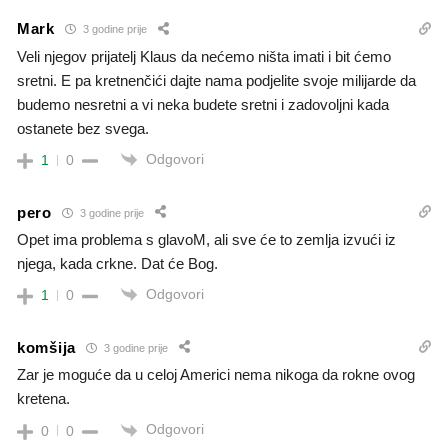
Mark
3 godine prije
Veli njegov prijatelj Klaus da nećemo ništa imati i bit ćemo
sretni. E pa kretnenčići dajte nama podjelite svoje milijarde da
budemo nesretni a vi neka budete sretni i zadovoljni kada
ostanete bez svega.
Odgovori
1
0
pero
3 godine prije
Opet ima problema s glavoM, ali sve će to zemlja izvući iz
njega, kada crkne. Dat će Bog.
Odgovori
1
0
komšija
3 godine prije
Zar je moguće da u celoj Americi nema nikoga da rokne ovog
kretena.
Odgovori
0
0