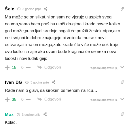
Šele
3 godine prije
Ma može se on slikat,ni on sam ne vjeruje u uspjeh svog
nauma,samo baca prašinu u oči drugima i krade novce koliko
god može,puno ljudi srednje bogati će pružiti žestok otpor,ako
ne i svi,oni to dobro znaju,gejc bi volio da mu se snovi
ostvare,ali ima on mozga,zato krade što više može dok traje
ovo ludilo,i znajte ako ovom bude kraj,naći će se neka nova
ludost i novi ludak gejc
Odgovori
15
0
Pogledaj odgovore
(1)
Ivan BG
3 godine prije
Rade nam o glavi, sa sirokim osmehom na licu…
Odgovori
35
0
Pogledaj odgovore
(1)
Max
3 godine prije
Kolac.