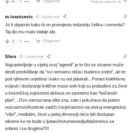
Odgovori
6
0
Pogledaj odgovore
(1)
m.ivanisevic
3 godine prije
Je li objasnio kako bi on promijenio industriju čelika i cementa?
Taj dio mu malo slabije ide.
Odgovori
3
0
Shox
3 godine prije
Najzanimljivije u cijeloj ovoj “agendi” je to što se stvarno može
desiti predviđanje da “svi nemamo ništa i budemo sretni”, ali ne
pod njihovim uvjetima i kako su oni planirali…Porast kolektivne
svijesti i dostizanje kritične mase onih koji su probuđeni za život
u kosmičkoj svjesnosti dešava se spontano kao “božanski
plan”…Ovo samozvana elita zna, zato i pokušava da putem
novca/moći/kontrole zadrži čovječanstvo na niskoj energetskoj
“vibri”, međutim, život u petoj dimenziji neće biti dostupan
nikome ko ne bude u ljubavi/miru/nenasilju/blaženstvu sa
sobom i sa drugima?!!!