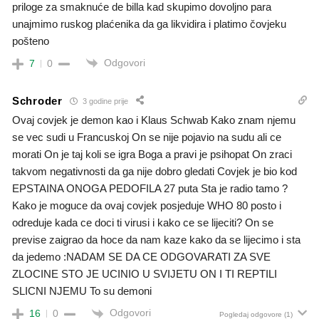
priloge za smaknuće de billa kad skupimo dovoljno para
unajmimo ruskog plaćenika da ga likvidira i platimo čovjeku
pošteno
Odgovori
7
0
Schroder
3 godine prije
Ovaj covjek je demon kao i Klaus Schwab Kako znam njemu
se vec sudi u Francuskoj On se nije pojavio na sudu ali ce
morati On je taj koli se igra Boga a pravi je psihopat On zraci
takvom negativnosti da ga nije dobro gledati Covjek je bio kod
EPSTAINA ONOGA PEDOFILA 27 puta Sta je radio tamo ?
Kako je moguce da ovaj covjek posjeduje WHO 80 posto i
odreduje kada ce doci ti virusi i kako ce se lijeciti? On se
previse zaigrao da hoce da nam kaze kako da se lijecimo i sta
da jedemo :NADAM SE DA CE ODGOVARATI ZA SVE
ZLOCINE STO JE UCINIO U SVIJETU ON I TI REPTILI
SLICNI NJEMU To su demoni
Odgovori
16
0
Pogledaj odgovore
(1)