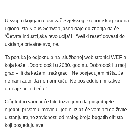
U svojim knjigama osnivač Svjetskog ekonomskog foruma
i globalista Klaus Schwab jasno daje do znanja da će
‘Četvrta industrijska revolucija’ ili ‘Veliki reset’ dovesti do
ukidanja privatne svojine.
Ta poruka je odjeknula na službenoj web stranici WEF-a ,
koja kaže: „Dobro došli u 2030. godinu. Dobrodošli u moj
grad – ili da kažem, „naš grad“. Ne posjedujem ništa. Ja
nemam auto. Ja nemam kuću. Ne posjedujem nikakve
uređaje niti odjeću.”
Očigledno vam neće biti dozvoljeno da posjedujete
nijednu privatnu imovinu i jedini izlaz će vam biti da živite
u stanju trajne zavisnosti od malog broja bogatih elitista
koji posjeduju sve.