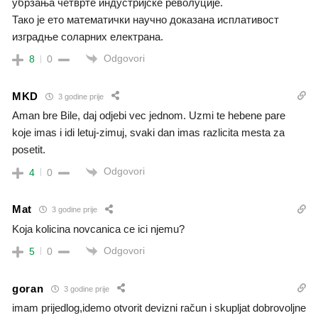
убрзања четврте индустријске револуције.
Тако је ето математички научно доказана исплативост
изградње соларних електрана.
Odgovori
8
0
MKD
3 godine prije
Aman bre Bile, daj odjebi vec jednom. Uzmi te hebene pare
koje imas i idi letuj-zimuj, svaki dan imas razlicita mesta za
posetit.
Odgovori
4
0
Mat
3 godine prije
Koja kolicina novcanica ce ici njemu?
Odgovori
5
0
goran
3 godine prije
imam prijedlog,idemo otvorit devizni račun i skupljat dobrovoljne