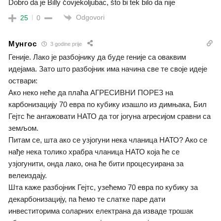
Dobro da je Billy čovjekoljubac, što bi tek bilo da nije
Odgovori
25
0
Мунгос
3 godine prije
Геније. Лако је разбојнику да буде геније са оваквим
идејама. Зато што разбојник има начина све те своје идеје
оствари:
Ако неко неће да плаћа АГРЕСИВНИ ПОРЕЗ на
карбонизацију 70 евра по кубику изашло из димњака, Бил
Гејтс ће ангажовати НАТО да тог јогуна агресијом сравни са
земљом.
Питам се, шта ако се узјогуни нека чланица НАТО? Ако се
нађе нека толико храбра чланица НАТО која ће се
узјогунити, онда лако, она ће бити процесуирана за
велеиздају.
Шта каже разбојник Гејтс, узећемо 70 евра по кубику за
декарбонизацију, па ћемо те слатке паре дати
инвеститорима соларних електрана да изваде трошак