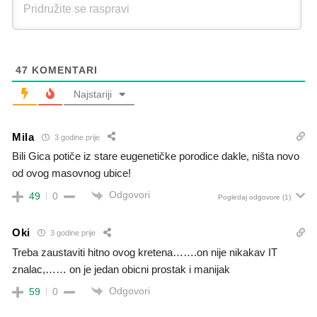
47
KOMENTARI
Najstariji
Mila
3 godine prije
Bili Gica potiče iz stare eugenetičke porodice dakle, ništa novo
od ovog masovnog ubice!
Odgovori
49
0
Pogledaj odgovore
(1)
Oki
3 godine prije
Treba zaustaviti hitno ovog kretena…….on nije nikakav IT
znalac,…… on je jedan obicni prostak i manijak
Odgovori
59
0