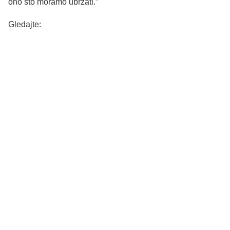
ono što moramo ubrzati.”
Gledajte: