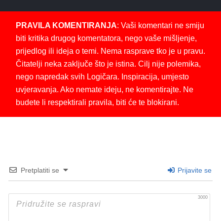
PRAVILA KOMENTIRANJA
: Vaši komentari ne smiju
biti kritika drugog komentatora, nego vaše mišljenje,
prijedlog ili ideja o temi. Nema rasprave tko je u pravu.
Čitatelji neka zaključe što je istina. Cilj nije polemika,
nego napredak svih Logičara. Inspiracija, umjesto
uvjeravanja. Ako nemate ideju, ne komentirajte. Ne
budete li respektirali pravila, biti će te blokirani.
Pretplatiti se
Prijavite se
3000