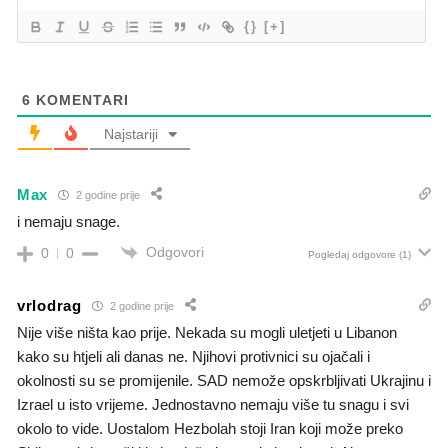
{}
[+]
6
KOMENTARI
Najstariji
Max
2 godine prije
i nemaju snage.
Odgovori
0
0
Pogledaj odgovore
(1)
vrlodrag
2 godine prije
Nije više ništa kao prije. Nekada su mogli uletjeti u Libanon
kako su htjeli ali danas ne. Njihovi protivnici su ojačali i
okolnosti su se promijenile. SAD nemože opskrbljivati Ukrajinu i
Izrael u isto vrijeme. Jednostavno nemaju više tu snagu i svi
okolo to vide. Uostalom Hezbolah stoji Iran koji može preko