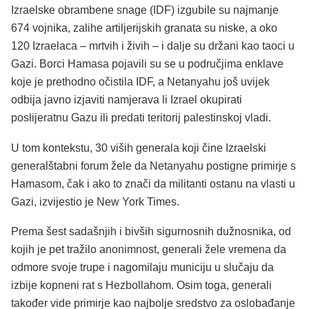
Izraelske obrambene snage (IDF) izgubile su najmanje
674 vojnika, zalihe artiljerijskih granata su niske, a oko
120 Izraelaca – mrtvih i živih – i dalje su držani kao taoci u
Gazi. Borci Hamasa pojavili su se u područjima enklave
koje je prethodno očistila IDF, a Netanyahu još uvijek
odbija javno izjaviti namjerava li Izrael okupirati
poslijeratnu Gazu ili predati teritorij palestinskoj vladi.
U tom kontekstu, 30 viših generala koji čine Izraelski
generalštabni forum žele da Netanyahu postigne primirje s
Hamasom, čak i ako to znači da militanti ostanu na vlasti u
Gazi, izvijestio je New York Times.
Prema šest sadašnjih i bivših sigurnosnih dužnosnika, od
kojih je pet tražilo anonimnost, generali žele vremena da
odmore svoje trupe i nagomilaju municiju u slučaju da
izbije kopneni rat s Hezbollahom. Osim toga, generali
također vide primirje kao najbolje sredstvo za oslobađanje