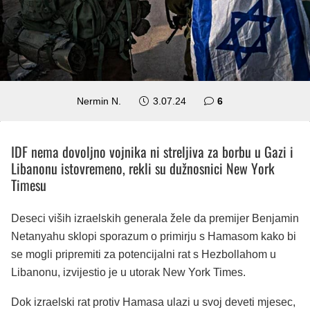
komentara
Nermin N.
3.07.24
6
IDF nema dovoljno vojnika ni streljiva za borbu u Gazi i
Libanonu istovremeno, rekli su dužnosnici New York
Timesu
Deseci viših izraelskih generala žele da premijer Benjamin
Netanyahu sklopi sporazum o primirju s Hamasom kako bi
se mogli pripremiti za potencijalni rat s Hezbollahom u
Libanonu, izvijestio je u utorak New York Times.
Dok izraelski rat protiv Hamasa ulazi u svoj deveti mjesec,