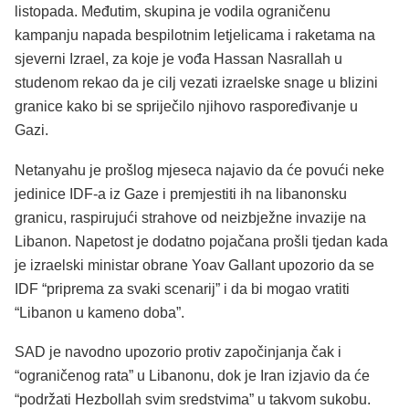
listopada. Međutim, skupina je vodila ograničenu
kampanju napada bespilotnim letjelicama i raketama na
sjeverni Izrael, za koje je vođa Hassan Nasrallah u
studenom rekao da je cilj vezati izraelske snage u blizini
granice kako bi se spriječilo njihovo raspoređivanje u
Gazi.
Netanyahu je prošlog mjeseca najavio da će povući neke
jedinice IDF-a iz Gaze i premjestiti ih na libanonsku
granicu, raspirujući strahove od neizbježne invazije na
Libanon. Napetost je dodatno pojačana prošli tjedan kada
je izraelski ministar obrane Yoav Gallant upozorio da se
IDF “priprema za svaki scenarij” i da bi mogao vratiti
“Libanon u kameno doba”.
SAD je navodno upozorio protiv započinjanja čak i
“ograničenog rata” u Libanonu, dok je Iran izjavio da će
“podržati Hezbollah svim sredstvima” u takvom sukobu.