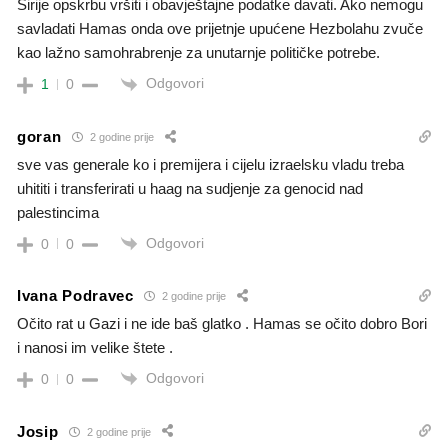
Sirije opskrbu vršiti i obavještajne podatke davati. Ako nemogu
savladati Hamas onda ove prijetnje upućene Hezbolahu zvuče
kao lažno samohrabrenje za unutarnje političke potrebe.
Odgovori
1
0
goran
2 godine prije
sve vas generale ko i premijera i cijelu izraelsku vladu treba
uhititi i transferirati u haag na sudjenje za genocid nad
palestincima
Odgovori
0
0
Ivana Podravec
2 godine prije
Očito rat u Gazi i ne ide baš glatko . Hamas se očito dobro Bori
i nanosi im velike štete .
Odgovori
0
0
Josip
2 godine prije