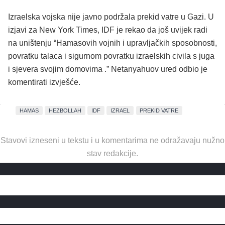
Izraelska vojska nije javno podržala prekid vatre u Gazi. U
izjavi za New York Times, IDF je rekao da još uvijek radi
na uništenju “Hamasovih vojnih i upravljačkih sposobnosti,
povratku talaca i sigurnom povratku izraelskih civila s juga
i sjevera svojim domovima .” Netanyahuov ured odbio je
komentirati izvješće.
HAMAS
HEZBOLLAH
IDF
IZRAEL
PREKID VATRE
Stavovi izneseni u tekstu i u komentarima ne odražavaju nužno
stav redakcije.