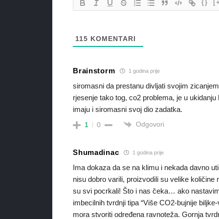
{}
[
115
KOMENTARI
Brainstorm
1 godina prije
siromasni da prestanu divljati svojim zicanjem
rjesenje tako tog, co2 problema, je u ukidan
imaju i siromasni svoj dio zadatka.
Odgovori
1
0
Shumadinac
1 godina prije
Ima dokaza da se na klimu i nekada davno utica
nisu dobro varili, proizvodili su velike količ
su svi pocrkali! Što i nas čeka… ako nastav
imbecilnih tvrdnji tipa “Više CO2-bujnije biljke
mora stvoriti određena ravnoteža. Gornja tvrd