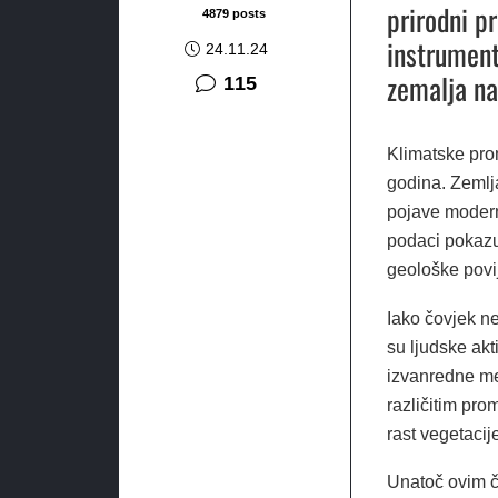
prirodni p
4879 posts
instrument
24.11.24
zemalja na
komentara
115
Klimatske prom
godina. Zemlja
pojave moderne
podaci pokazu
geološke povij
Iako čovjek ne
su ljudske akt
izvanredne me
različitim pr
rast vegetacij
Unatoč ovim či