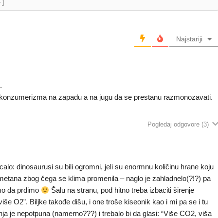
+]
Najstariji
.
ju konzumerizma na zapadu a na jugu da se prestanu razmonozavati.
Pogledaj odgovore
(3)
lo: dinosaurusi su bili ogromni, jeli su enormnu količinu hrane koju
ine metana zbog čega se klima promenila – naglo je zahladnelo(?!?) pa
imo da prdimo
Šalu na stranu, pod hitno treba izbaciti širenje
-više O2”. Biljke takođe dišu, i one troše kiseonik kao i mi pa se i tu
nja je nepotpuna (namerno???) i trebalo bi da glasi: “Više CO2, viša