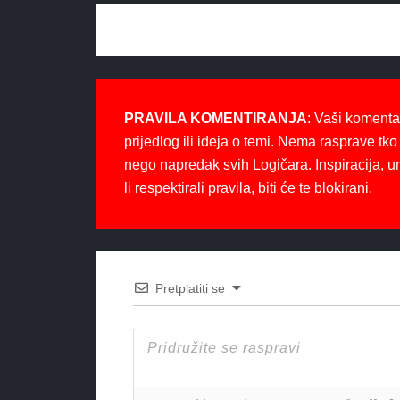
PRAVILA KOMENTIRANJA
: Vaši komenta
prijedlog ili ideja o temi. Nema rasprave tko 
nego napredak svih Logičara. Inspiracija, u
li respektirali pravila, biti će te blokirani.
Pretplatiti se