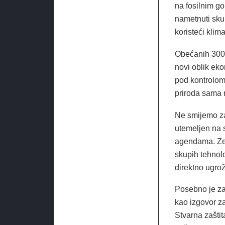
na fosilnim g
nametnuti skup
koristeći klim
Obećanih 300 
novi oblik eko
pod kontrolom 
priroda sama n
Ne smijemo zab
utemeljen na 
agendama. Zem
skupih tehnolo
direktno ugrož
Posebno je zab
kao izgovor za
Stvarna zašti