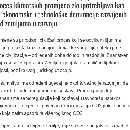
roces klimatskih promjena zloupotrebljava kao
 ekonomske i tehnološke dominacije razvijenih
d zemljama u razvoju.
jene su prirodan i cikličan proces koji se odvija milijunima
 je prolazila kroz značajne klimatske varijacije daleko prije
 civilizacije – od ledenih doba do toplih razdoblja. Znanstveni
ju da se temperatura Zemlje mijenjala dramatično tijekom
esti, bez ikakvog ljudskog utjecaja.
sumnjivo ima određeni utjecaj na okoliš, važno je razumjeti da
ivnosti također dio prirodnog sustava. Priroda posjeduje
hanizme samoregulacije koji održavaju ravnotežu usprkos
omjenama. Primjerice, povećana koncentracija CO2 potiče bujniji
e koja zatim apsorbira više tog istog CO2.
njenicama, razvijene zemlje, koje su svoje bogatstvo izgradile