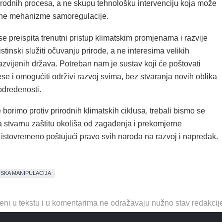
irodnih procesa, a ne skupu tehnološku intervenciju koja može
odne mehanizme samoregulacije.
se preispita trenutni pristup klimatskim promjenama i razvije
istinski služiti očuvanju prirode, a ne interesima velikih
razvijenih država. Potreban nam je sustav koji će poštovati
se i omogućiti održivi razvoj svima, bez stvaranja novih oblika
dređenosti.
borimo protiv prirodnih klimatskih ciklusa, trebali bismo se
a stvarnu zaštitu okoliša od zagađenja i prekomjerne
 istovremeno poštujući pravo svih naroda na razvoj i napredak.
TSKA MANIPULACIJA
eni u tekstu i u komentarima ne odražavaju nužno stav redakcij