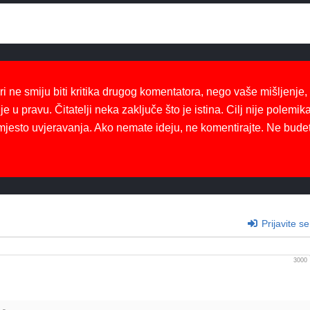
ri ne smiju biti kritika drugog komentatora, nego vaše mišljenje,
je u pravu. Čitatelji neka zaključe što je istina. Cilj nije polemika
mjesto uvjeravanja. Ako nemate ideju, ne komentirajte. Ne bude
Prijavite se
3000