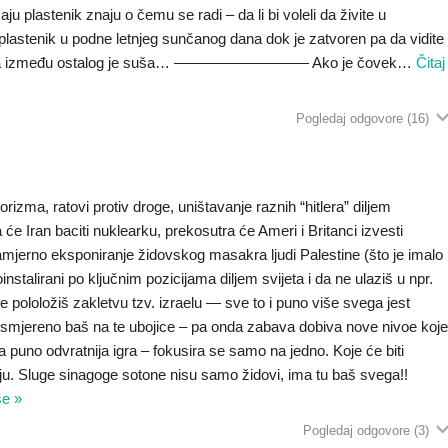
aju plastenik znaju o čemu se radi – da li bi voleli da živite u
u plastenik u podne letnjeg sunčanog dana dok je zatvoren pa da vidite
eratura između ostalog je suša… ————————— Ako je čovek
…
Čitaj
Pogledaj odgovore
(16)
rizma, ratovi protiv droge, uništavanje raznih “hitlera” diljem
će Iran baciti nuklearku, prekosutra će Ameri i Britanci izvesti
 namjerno eksponiranje židovskog masakra ljudi Palestine (što je imalo
oinstalirani po ključnim pozicijama diljem svijeta i da ne ulaziš u npr.
 pololožiš zakletvu tzv. izraelu — sve to i puno više svega jest
preusmjereno baš na te ubojice – pa onda zabava dobiva nove nivoe koj
a puno odvratnija igra – fokusira se samo na jedno. Koje će biti
iju. Sluge sinagoge sotone nisu samo židovi, ima tu baš svega!!
še »
Pogledaj odgovore
(3)