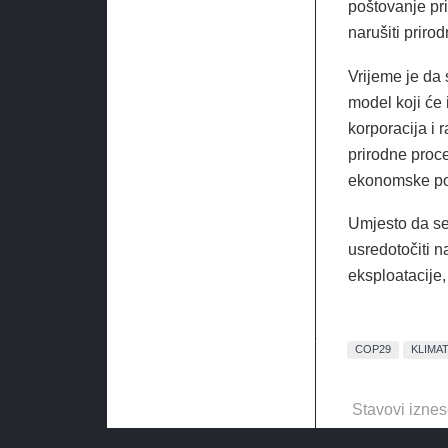
poštovanje pr
narušiti prir
Vrijeme je da 
model koji će 
korporacija i 
prirodne proce
ekonomske po
Umjesto da se 
usredotočiti n
eksploatacije,
COP29
KLIMA
Stavovi iznes