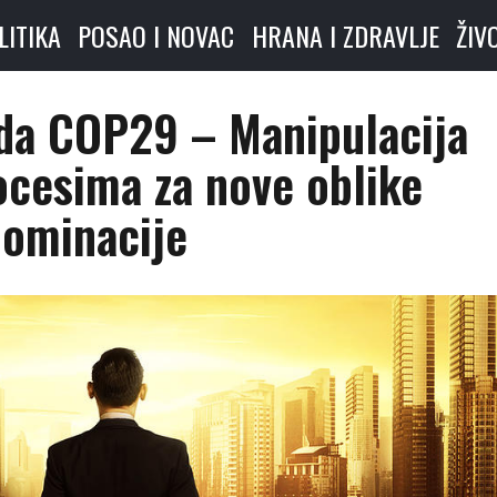
LITIKA
POSAO I NOVAC
HRANA I ZDRAVLJE
ŽIV
da COP29 – Manipulacija
ocesima za nove oblike
dominacije