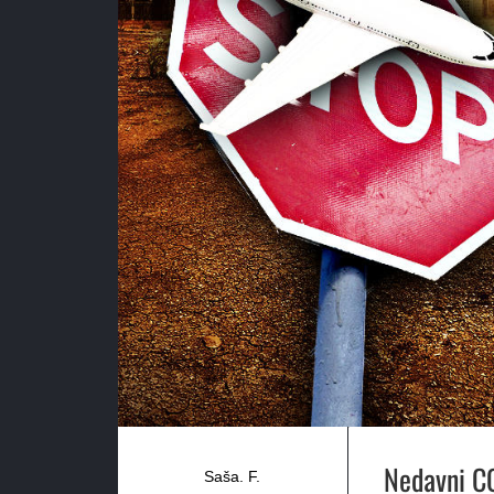
Nedavni C
Saša. F.