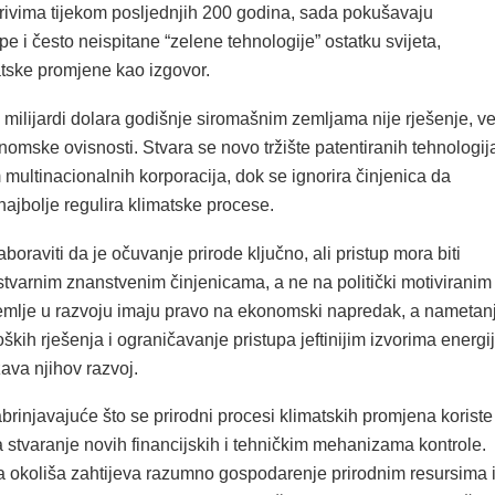
orivima tijekom posljednjih 200 godina, sada pokušavaju
e i često neispitane “zelene tehnologije” ostatku svijeta,
atske promjene kao izgovor.
milijardi dolara godišnje siromašnim zemljama nije rješenje, v
nomske ovisnosti. Stvara se novo tržište patentiranih tehnologij
multinacionalnih korporacija, dok se ignorira činjenica da
ajbolje regulira klimatske procese.
oraviti da je očuvanje prirode ključno, ali pristup mora biti
stvarnim znanstvenim činjenicama, a ne na politički motiviranim
lje u razvoju imaju pravo na ekonomski napredak, a nametan
ških rješenja i ograničavanje pristupa jeftinijim izvorima energi
ava njihov razvoj.
rinjavajuće što se prirodni procesi klimatskih promjena koriste
 stvaranje novih financijskih i tehničkim mehanizama kontrole.
ta okoliša zahtijeva razumno gospodarenje prirodnim resursima 