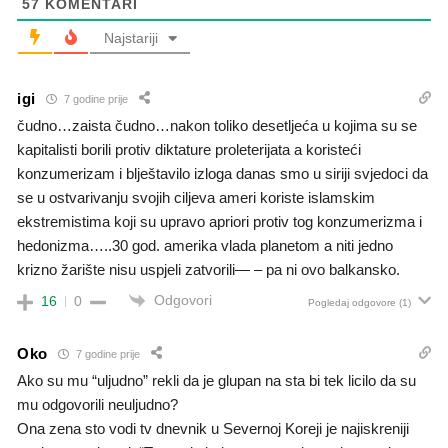
57
KOMENTARI
Najstariji
igi
7 godine prije
čudno…zaista čudno…nakon toliko desetljeća u kojima su se
kapitalisti borili protiv diktature proleterijata a koristeći
konzumerizam i blještavilo izloga danas smo u siriji svjedoci da
se u ostvarivanju svojih ciljeva ameri koriste islamskim
ekstremistima koji su upravo apriori protiv tog konzumerizma i
hedonizma…..30 god. amerika vlada planetom a niti jedno
krizno žarište nisu uspjeli zatvorili— – pa ni ovo balkansko.
Odgovori
16
0
Pogledaj odgovore
(1)
Oko
7 godine prije
Ako su mu “uljudno” rekli da je glupan na sta bi tek licilo da su
mu odgovorili neuljudno?
Ona zena sto vodi tv dnevnik u Severnoj Koreji je najiskreniji