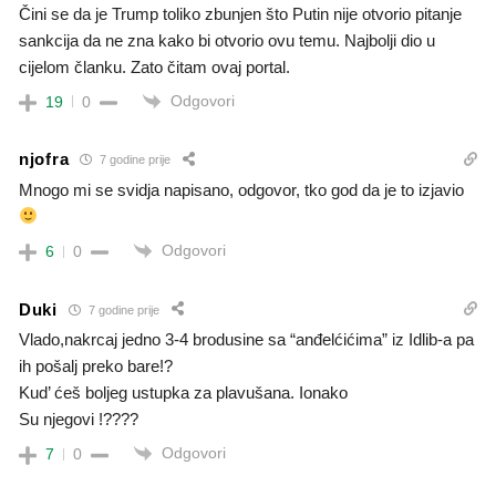
Čini se da je Trump toliko zbunjen što Putin nije otvorio pitanje
sankcija da ne zna kako bi otvorio ovu temu. Najbolji dio u
cijelom članku. Zato čitam ovaj portal.
Odgovori
19
0
njofra
7 godine prije
Mnogo mi se svidja napisano, odgovor, tko god da je to izjavio
Odgovori
6
0
Duki
7 godine prije
Vlado,nakrcaj jedno 3-4 brodusine sa “anđelćićima” iz Idlib-a pa
ih pošalj preko bare!?
Kud’ ćeš boljeg ustupka za plavušana. Ionako
Su njegovi !????
Odgovori
7
0