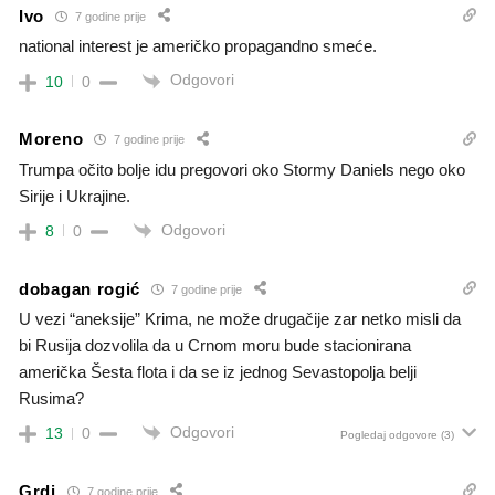
Ivo
7 godine prije
national interest je američko propagandno smeće.
Odgovori
10
0
Moreno
7 godine prije
Trumpa očito bolje idu pregovori oko Stormy Daniels nego oko
Sirije i Ukrajine.
Odgovori
8
0
dobagan rogić
7 godine prije
U vezi “aneksije” Krima, ne može drugačije zar netko misli da
bi Rusija dozvolila da u Crnom moru bude stacionirana
američka Šesta flota i da se iz jednog Sevastopolja belji
Rusima?
Odgovori
13
0
Pogledaj odgovore
(3)
Grdi
7 godine prije