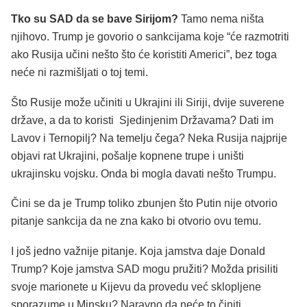
Tko su SAD da se bave Sirijom?
Tamo nema ništa
njihovo. Trump je govorio o sankcijama koje “će razmotriti
ako Rusija učini nešto što će koristiti Americi”, bez toga
neće ni razmišljati o toj temi.
Što Rusije može učiniti u Ukrajini ili Siriji, dvije suverene
države, a da to koristi Sjedinjenim Državama? Dati im
Lavov i Ternopilj? Na temelju čega? Neka Rusija najprije
objavi rat Ukrajini, pošalje kopnene trupe i uništi
ukrajinsku vojsku. Onda bi mogla davati nešto Trumpu.
Čini se da je Trump toliko zbunjen što Putin nije otvorio
pitanje sankcija da ne zna kako bi otvorio ovu temu.
I još jedno važnije pitanje. Koja jamstva daje Donald
Trump? Koje jamstva SAD mogu pružiti? Možda prisiliti
svoje marionete u Kijevu da provedu već sklopljene
sporazume u Minsku? Naravno da neće to činiti.