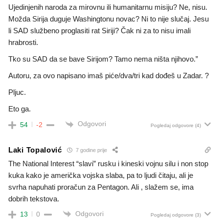
Ujedinjenih naroda za mirovnu ili humanitarnu misiju? Ne, nisu.
Možda Sirija duguje Washingtonu novac? Ni to nije slučaj. Jesu
li SAD službeno proglasiti rat Siriji? Čak ni za to nisu imali
hrabrosti.
Tko su SAD da se bave Sirijom? Tamo nema ništa njihovo.”
Autoru, za ovo napisano imaš piće/dva/tri kad dođeš u Zadar. ?
Pljuc.
Eto ga.
Odgovori
54
-2
Pogledaj odgovore
(4)
Laki Topalović
7 godine prije
The National Interest “slavi” rusku i kineski vojnu silu i non stop
kuka kako je američka vojska slaba, pa to ljudi čitaju, ali je
svrha napuhati proračun za Pentagon. Ali , slažem se, ima
dobrih tekstova.
Odgovori
13
0
Pogledaj odgovore
(3)