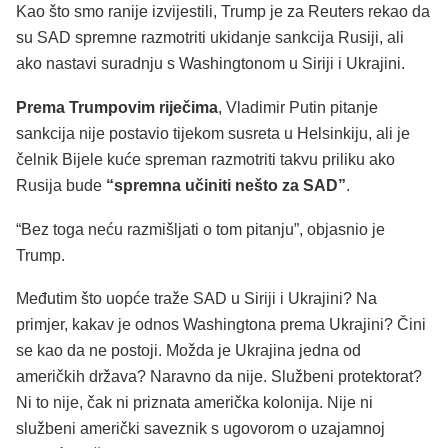
Kao što smo ranije izvijestili, Trump je za Reuters rekao da
su SAD spremne razmotriti ukidanje sankcija Rusiji, ali
ako nastavi suradnju s Washingtonom u Siriji i Ukrajini.
Prema Trumpovim riječima
, Vladimir Putin pitanje
sankcija nije postavio tijekom susreta u Helsinkiju, ali je
čelnik Bijele kuće spreman razmotriti takvu priliku ako
Rusija bude
“spremna učiniti nešto za SAD”
.
“Bez toga neću razmišljati o tom pitanju”, objasnio je
Trump.
Međutim što uopće traže SAD u Siriji i Ukrajini? Na
primjer, kakav je odnos Washingtona prema Ukrajini? Čini
se kao da ne postoji. Možda je Ukrajina jedna od
američkih država? Naravno da nije. Službeni protektorat?
Ni to nije, čak ni priznata američka kolonija. Nije ni
službeni američki saveznik s ugovorom o uzajamnoj