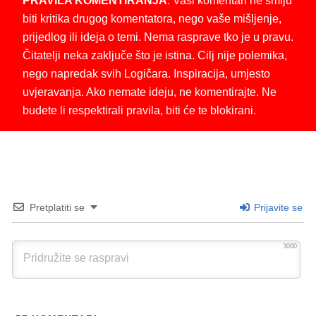
PRAVILA KOMENTIRANJA
: Vaši komentari ne smiju
biti kritika drugog komentatora, nego vaše mišljenje,
prijedlog ili ideja o temi. Nema rasprave tko je u pravu.
Čitatelji neka zaključe što je istina. Cilj nije polemika,
nego napredak svih Logičara. Inspiracija, umjesto
uvjeravanja. Ako nemate ideju, ne komentirajte. Ne
budete li respektirali pravila, biti će te blokirani.
Pretplatiti se
Prijavite se
3000