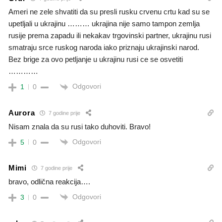
Ameri ne zele shvatiti da su presli rusku crvenu crtu kad su se
upetljali u ukrajinu ……… ukrajina nije samo tampon zemlja
rusije prema zapadu ili nekakav trgovinski partner, ukrajinu rusi
smatraju srce ruskog naroda iako priznaju ukrajinski narod.
Bez brige za ovo petljanje u ukrajinu rusi ce se osvetiti
…………
Odgovori
1
0
Aurora
7 godine prije
Nisam znala da su rusi tako duhoviti. Bravo!
Odgovori
5
0
Mimi
7 godine prije
bravo, odlična reakcija….
Odgovori
3
0