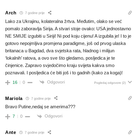
Arch
7 godine prije
Lako za Ukrajinu, kolateralna žrtva. Međutim, olako se već
pomalo zaboravlja Sirija. A stvari stoje ovako: USA jednostavno
NE SMIJE izgubiti u Siriji! Ni pod koju cijenu! A izgubila je! I to je
gotovo nepojmljiva promjena paradigme, još od prvog ulaska
britanaca u Bagdad, dva svjetska rata, hladnog i milijun
‘lokalnih’ ratova, a ovo sve što gledamo, posljedica je te
činjenice. Zapravo svjedočimo kraju svijeta kakva smo
poznavali. I posljedica će biti još i to gadnih (kako za koga)!
Odgovori
16
0
Pogledaj odgovore
(2)
Mariola
7 godine prije
Bravo Putine,nedaj se amerima???
Odgovori
7
0
Ante
7 godine prije