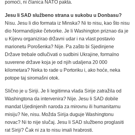
pomoći, ni članica NATO pakta.
Jesu li SAD službeno strana u sukobu u Donbasu?
Nisu. Jesu li dio formata iz Minska? Ni to nisu, kao što nisu
dio Normandijske četvorke. Je li Washington priznao da je
u Kijevu organizirao državni udar i na vlast postavio
marionetu Porošenka? Nije. Pa zašto bi Sjedinjene
Države trebale odlučivati o sudbini Ukrajine, formalno
suverene države koja je od njih udaljena 20 000
kilometara? Neka to rade u Portoriku i, ako hoće, neka
potope taj siromašni otok.
Slično je u Siriji. Je li legitimna vlada Sirije zatražila od
Washingtona da intervenira? Nije. Jesu li SAD dobile
mandat Ujedinjenih naroda za mirovnu ili humanitarnu
misiju? Ne, nisu. Možda Sirija duguje Washingtonu
novac? Ni to nije slučaj. Jesu li SAD službeno proglasiti
rat Siriji? Čak ni za to nisu imali hrabrosti.