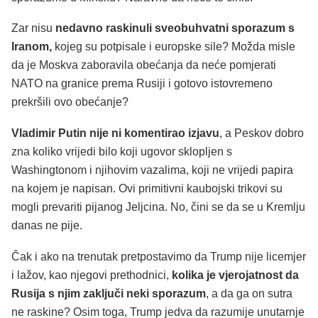
Zar nisu
nedavno raskinuli sveobuhvatni sporazum s
Iranom,
kojeg su potpisale i europske sile? Možda misle
da je Moskva zaboravila obećanja da neće pomjerati
NATO na granice prema Rusiji i gotovo istovremeno
prekršili ovo obećanje?
Vladimir Putin nije ni komentirao izjavu
, a Peskov dobro
zna koliko vrijedi bilo koji ugovor sklopljen s
Washingtonom i njihovim vazalima, koji ne vrijedi papira
na kojem je napisan. Ovi primitivni kaubojski trikovi su
mogli prevariti pijanog Jeljcina. No, čini se da se u Kremlju
danas ne pije.
Čak i ako na trenutak pretpostavimo da Trump nije licemjer
i lažov, kao njegovi prethodnici,
kolika je vjerojatnost da
Rusija s njim zaključi neki sporazum
, a da ga on sutra
ne raskine? Osim toga, Trump jedva da razumije unutarnje