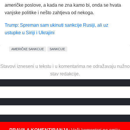
američke poslove, a kada ne zna kamo bi, onda se hvata
vanjske politike i nešto zahtjeva od nekoga.
Trump: Spreman sam ukinuti sankcije Rusiji, ali uz
ustupke u Siriji i Ukrajini
AMERIČKE SANKCIJE
SANKCIJE
Stavovi izneseni u tekstu i u komentarima ne odražavaju nužno
stav redakcije.