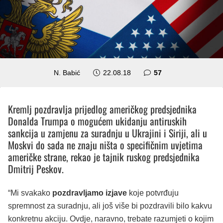
komentara
N. Babić
22.08.18
57
Kremlj pozdravlja prijedlog američkog predsjednika
Donalda Trumpa o mogućem ukidanju antiruskih
sankcija u zamjenu za suradnju u Ukrajini i Siriji, ali u
Moskvi do sada ne znaju ništa o specifičnim uvjetima
američke strane, rekao je tajnik ruskog predsjednika
Dmitrij Peskov.
“Mi svakako
pozdravljamo izjave
koje potvrđuju
spremnost za suradnju, ali još više bi pozdravili bilo kakvu
konkretnu akciju. Ovdje, naravno, trebate razumjeti o kojim