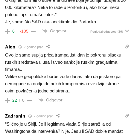
Ukrajine, formalno suverene države koja je od njih udaljena 20
000 kilometara? Neka to rade u Portoriku i, ako hoće, neka
potope taj siromašni otok.”
Je, samo što SAD nisu anektirale dio Portorika
Odgovori
6
-105
Pogledaj odgovore
(26)
Alen
7 godine prije
Ovo je samo suplja prica trampa ,isti dan je pokrenu pljacku
ruskih sredstava u usa i uveo sankcije ruskim gradjanima i
fimama..
Velike se geopolitcke borbe vode danas tako da je skoro pa
nemoguce da dodje do nekih kompromisa ove dvije strane
osim povlačenja jedne od strana..
Odgovori
22
0
Zadranin
7 godine prije
“Slično je u Siriji. Je li legitimna vlada Sirije zatražila od
Washingtona da intervenira? Nije. Jesu li SAD dobile mandat