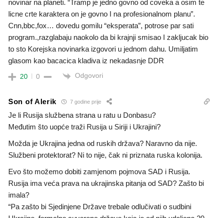
novinar na planeti. “Tramp je jedno govno od coveka a osim te
licne crte karaktera on je govno I na profesionalnom planu”.
Cnn,bbc,fox… dovedu gomilu “eksperata”, potrose par sati
program.,razglabaju naokolo da bi krajnji smisao I zakljucak bio
to sto Korejska novinarka izgovori u jednom dahu. Umiljatim
glasom kao bacacica kladiva iz nekadasnje DDR
Odgovori
20
0
Son of Alerik
7 godine prije
Je li Rusija službena strana u ratu u Donbasu?
Međutim što uopće traži Rusija u Siriji i Ukrajini?
Možda je Ukrajina jedna od ruskih država? Naravno da nije.
Službeni protektorat? Ni to nije, čak ni priznata ruska kolonija.
Evo što možemo dobiti zamjenom pojmova SAD i Rusija.
Rusija ima veća prava na ukrajinska pitanja od SAD? Zašto bi
imala?
“Pa zašto bi Sjedinjene Države trebale odlučivati o sudbini