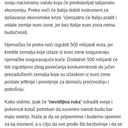
svoju nacionalnu valutu koja će predstavljati talijansku
ekonomiju. Preko noći će Italija dobiti instrument za
rješavanje ekonomske krize. Vjerojatno će Italiju pratiti i
ostale zemlje euro zone, jer bez Italije euro zona nema
budućnosti.
Njemačka će preko noći izgubiti 500 milijardi eura, jer
kredite zemalja koje izlaze iz euro zone osiguravaju
njemačke osiguravajuće kuće. Dodatnih 500 milijardi će
biti izgubljeno zbog povećanja konkurentnosti do jučer
prezaduženih zemalja koje su izlaskom iz euro zone
postale jeftinije i povoljnije za domaću proizvodnju i
potrošnju.
Kako vidimo, ipak će “
nevidljiva ruka
” odraditi svoje i
pokrenuti kotač potreban da suvereni narodi budu bar
malo sretniji. Naše je da se pripremimo i budemo spremni
za taj moment, a u cilju da sve prođe što bezbolnije i da se