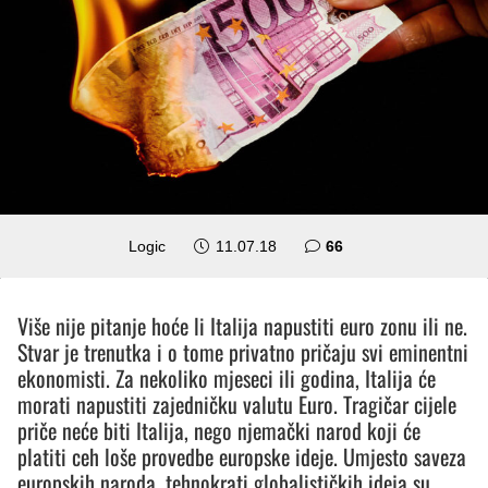
komentara
Logic
11.07.18
66
Više nije pitanje hoće li Italija napustiti euro zonu ili ne.
Stvar je trenutka i o tome privatno pričaju svi eminentni
ekonomisti. Za nekoliko mjeseci ili godina, Italija će
morati napustiti zajedničku valutu Euro. Tragičar cijele
priče neće biti Italija, nego njemački narod koji će
platiti ceh loše provedbe europske ideje. Umjesto saveza
europskih naroda, tehnokrati globalističkih ideja su