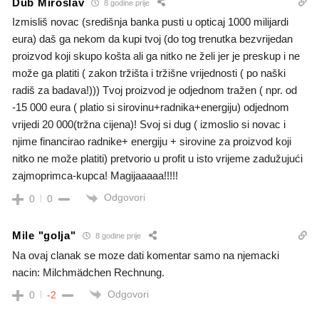
Dub Miroslav
8 godine prije
Izmisliš novac (središnja banka pusti u opticaj 1000 milijardi
eura) daš ga nekom da kupi tvoj (do tog trenutka bezvrijedan
proizvod koji skupo košta ali ga nitko ne želi jer je preskup i ne
može ga platiti ( zakon tržišta i tržišne vrijednosti ( po naški
radiš za badava!))) Tvoj proizvod je odjednom tražen ( npr. od
-15 000 eura ( platio si sirovinu+radnika+energiju) odjednom
vrijedi 20 000(tržna cijena)! Svoj si dug ( izmoslio si novac i
njime financirao radnike+ energiju + sirovine za proizvod koji
nitko ne može platiti) pretvorio u profit u isto vrijeme zadužujući
zajmoprimca-kupca! Magijaaaaa!!!!!
Odgovori
0
0
Mile "golja"
8 godine prije
Na ovaj clanak se moze dati komentar samo na njemacki
nacin: Milchmädchen Rechnung.
Odgovori
0
-2