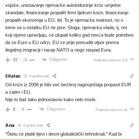
vojske, unistavanje njemacke autoindustrije kroz umjetne
skandale, financiranje propalih firmi tijekom krize, financiranje
propalih ekonomija u EU, itd. To je njemacka realnost, no o
tome se u ostatku EU ne pise. Stoga, njemacka vlada, tj. oni
koji njome upravljaju, ce ulupati koliko god novca bude potrebno
da se Euro u EU odrzi. EU ce prije presuditi otpor prema
ilegalnoj imigraciji i rasap NATO-a nego raspad Eura.
Odgovori
32
-3
Pogledaj odgovore
(13)
čitalac
8 godine prije
Od krize iz 2008 je bilo već bezbroj nagovještaja propasti EUR
a zatim i EU.
Nije to baš tako jednostavno kako neki misle.
Odgovori
8
-5
Pogledaj odgovore
(4)
Ana
8 godine prije
“Štetu će platiti lijevi i desni globalistički tehnokrati.” Kad bi