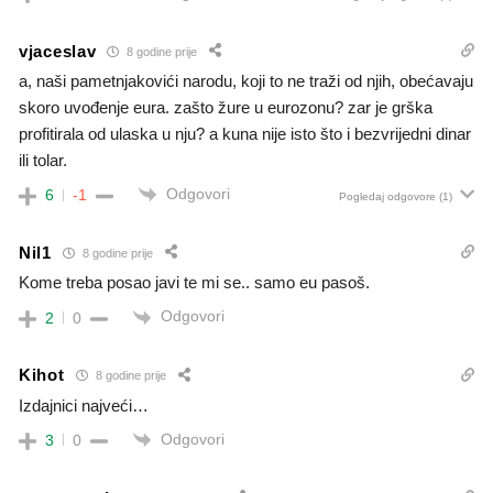
vjaceslav
8 godine prije
a, naši pametnjakovići narodu, koji to ne traži od njih, obećavaju
skoro uvođenje eura. zašto žure u eurozonu? zar je grška
profitirala od ulaska u nju? a kuna nije isto što i bezvrijedni dinar
ili tolar.
Odgovori
6
-1
Pogledaj odgovore
(1)
Nil1
8 godine prije
Kome treba posao javi te mi se.. samo eu pasoš.
Odgovori
2
0
Kihot
8 godine prije
Izdajnici najveći…
Odgovori
3
0