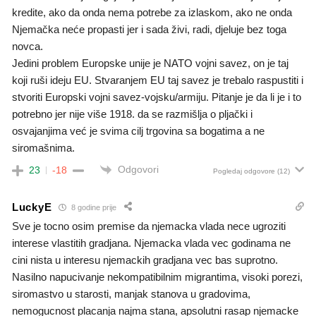
kredite, ako da onda nema potrebe za izlaskom, ako ne onda
Njemačka neće propasti jer i sada živi, radi, djeluje bez toga
novca.
Jedini problem Europske unije je NATO vojni savez, on je taj
koji ruši ideju EU. Stvaranjem EU taj savez je trebalo raspustiti i
stvoriti Europski vojni savez-vojsku/armiju. Pitanje je da li je i to
potrebno jer nije više 1918. da se razmišlja o pljački i
osvajanjima već je svima cilj trgovina sa bogatima a ne
siromašnima.
Odgovori
23
-18
Pogledaj odgovore
(12)
LuckyE
8 godine prije
Sve je tocno osim premise da njemacka vlada nece ugroziti
interese vlastitih gradjana. Njemacka vlada vec godinama ne
cini nista u interesu njemackih gradjana vec bas suprotno.
Nasilno napucivanje nekompatibilnim migrantima, visoki porezi,
siromastvo u starosti, manjak stanova u gradovima,
nemogucnost placanja najma stana, apsolutni rasap njemacke