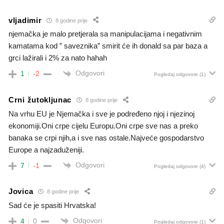
vljadimir
8 godine prije
njemačka je malo pretjerala sa manipulacijama i negativnim
kamatama kod ” saveznika” smirit će ih donald sa par baza a
grci lažirali i 2% za nato hahah
Odgovori
1
-2
Pogledaj odgovore
(1)
Crni žutokljunac
8 godine prije
Na vrhu EU je Njemačka i sve je podređeno njoj i njezinoj
ekonomiji.Oni crpe cijelu Europu.Oni crpe sve nas a preko
banaka se crpi njih,a i sve nas ostale.Najveće gospodarstvo
Europe a najzaduženiji.
Odgovori
7
-1
Pogledaj odgovore
(4)
Jovica
8 godine prije
Sad će je spasiti Hrvatska!
Odgovori
4
0
Pogledaj odgovore
(1)