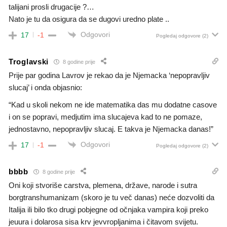
talijani prosli drugacije ?…
Nato je tu da osigura da se dugovi uredno plate ..
Odgovori
17
-1
Pogledaj odgovore
(2)
Troglavski
8 godine prije
Prije par godina Lavrov je rekao da je Njemacka ‘nepopravljiv
slucaj’ i onda objasnio:
“Kad u skoli nekom ne ide matematika das mu dodatne casove
i on se popravi, medjutim ima slucajeva kad to ne pomaze,
jednostavno, nepopravljiv slucaj. E takva je Njemacka danas!”
Odgovori
17
-1
Pogledaj odgovore
(2)
bbbb
8 godine prije
Oni koji stvoriše carstva, plemena, države, narode i sutra
borgtranshumanizam (skoro je tu več danas) neće dozvoliti da
Italija ili bilo tko drugi pobjegne od očnjaka vampira koji preko
jeuura i dolarosa sisa krv jevvropljanima i čitavom svijetu.