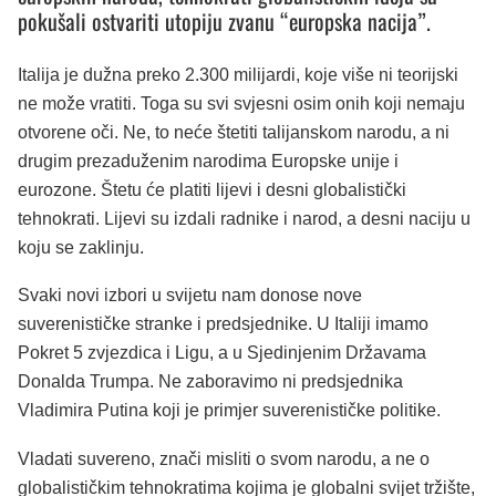
pokušali ostvariti utopiju zvanu “europska nacija”.
Italija je dužna preko 2.300 milijardi, koje više ni teorijski
ne može vratiti. Toga su svi svjesni osim onih koji nemaju
otvorene oči. Ne, to neće štetiti talijanskom narodu, a ni
drugim prezaduženim narodima Europske unije i
eurozone. Štetu će platiti lijevi i desni globalistički
tehnokrati. Lijevi su izdali radnike i narod, a desni naciju u
koju se zaklinju.
Svaki novi izbori u svijetu nam donose nove
suverenističke stranke i predsjednike. U Italiji imamo
Pokret 5 zvjezdica i Ligu, a u Sjedinjenim Državama
Donalda Trumpa. Ne zaboravimo ni predsjednika
Vladimira Putina koji je primjer suverenističke politike.
Vladati suvereno, znači misliti o svom narodu, a ne o
globalističkim tehnokratima kojima je globalni svijet tržište,