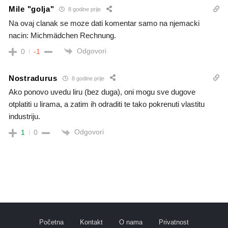
Mile "golja"
8 godine prije
Na ovaj clanak se moze dati komentar samo na njemacki
nacin: Michmädchen Rechnung.
Odgovori
0
-1
Nostradurus
8 godine prije
Ako ponovo uvedu liru (bez duga), oni mogu sve dugove
otplatiti u lirama, a zatim ih odraditi te tako pokrenuti vlastitu
industriju.
Odgovori
1
0
Početna
Kontakt
O nama
Privatnost