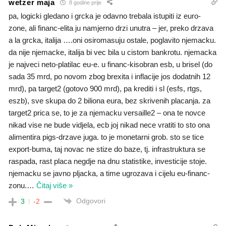
wetzer maja
8 godine prije
pa, logicki gledano i grcka je odavno trebala istupiti iz euro-
zone, ali financ-elita ju namjerno drzi unutra – jer, preko drzava
a la grcka, italija ….oni osiromasuju ostale, poglavito njemacku.
da nije njemacke, italija bi vec bila u cistom bankrotu. njemacka
je najveci neto-platilac eu-e. u financ-kisobran esb, u brisel (do
sada 35 mrd, po novom zbog brexita i inflacije jos dodatnih 12
mrd), pa target2 (gotovo 900 mrd), pa krediti i sl (esfs, rtgs,
eszb), sve skupa do 2 biliona eura, bez skrivenih placanja. za
target2 prica se, to je za njemacku versaille2 – ona te novce
nikad vise ne bude vidjela, ecb joj nikad nece vratiti to sto ona
alimentira pigs-drzave juga. to je monetarni grob. sto se tice
export-buma, taj novac ne stize do baze, tj. infrastruktura se
raspada, rast placa negdje na dnu statistike, investicije stoje.
njemacku se javno pljacka, a time ugrozava i cijelu eu-financ-
zonu.
…
Čitaj više »
Odgovori
3
-2