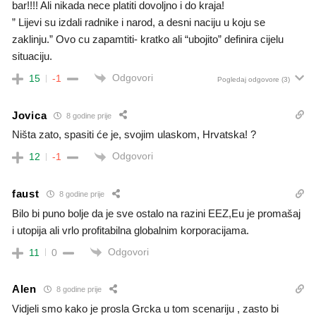
bar!!!! Ali nikada nece platiti dovoljno i do kraja!
” Lijevi su izdali radnike i narod, a desni naciju u koju se
zaklinju.” Ovo cu zapamtiti- kratko ali “ubojito” definira cijelu
situaciju.
Odgovori
15
-1
Pogledaj odgovore
(3)
Jovica
8 godine prije
Ništa zato, spasiti će je, svojim ulaskom, Hrvatska! ?
Odgovori
12
-1
faust
8 godine prije
Bilo bi puno bolje da je sve ostalo na razini EEZ,Eu je promašaj
i utopija ali vrlo profitabilna globalnim korporacijama.
Odgovori
11
0
Alen
8 godine prije
Vidjeli smo kako je prosla Grcka u tom scenariju , zasto bi