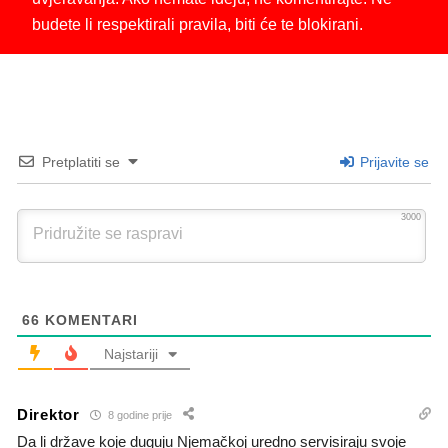
budete li respektirali pravila, biti će te blokirani.
Pretplatiti se
Prijavite se
3000
66
KOMENTARI
Najstariji
Direktor
8 godine prije
Da li države koje duguju Njemačkoj uredno servisiraju svoje