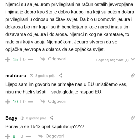
Njemci su sa jeuurom privilegirani na račun ostalih jevvropljana
i njima je dobro kao što je dobro kaubojima koji su putem dolara
privilegirani u odnosu na čitav svijet. Da bio u domovini jeuura i
dolarosa bio mir kupili su ih beneficijama koje narod ima u tim
državama od jeuura i dolarosa. Njemci nikog ne kamatare, to
rade oni koji vladaju Njemačkom. Jeuuro stvoren da se
opljačka jevvropa a dolaros da se opljačka svijet.
Odgovori
15
0
Pogledaj odgovore
(1)
maliboro
8 godine prije
Lijepo sam im govorio ne primajte nas u EU uništičemo vas,
nisu me htjeli slušati – sada gledajte raspad EU.
Odgovori
10
0
Bagy
8 godine prije
Ponavlja se 1943,opet kapitulacija????
Odgovori
8
0