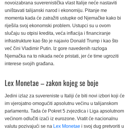
novoizabrana suverenistička vlast Italije neće nastaviti
uništavati talijanski narod i ekonomiju. Pitanje me
momenta kada će zatražiti ustupke od Njemačke kako bi
riješila svoj ekonomski problem. Ustupci su u ovom
slučaju su otpisi kredita, veća inflacija i financiranje
infrastrukture kao što je najavio Donald Trump i kao što
već čini Vladimir Putin. Iz gore navedenih razloga
Njemačka na to nikada neće pristati, jer će time ugroziti
interese svojih građana.
Lex Monetae – zakon kojeg se boje
Jedini izlaz za suvereniste u Italiji će biti novi izbori koji će
im vjerojatno omogućiti apsolutnu većinu u talijanskom
parlamentu. Tada će Pokret 5 zvjezdica i Liga apsolutnom
većinom odlučiti izaći iz eurozone. Vratit će nacionalnu
valutu pozivajući se na
Lex Monetae
i svoj dug pretvoriti u