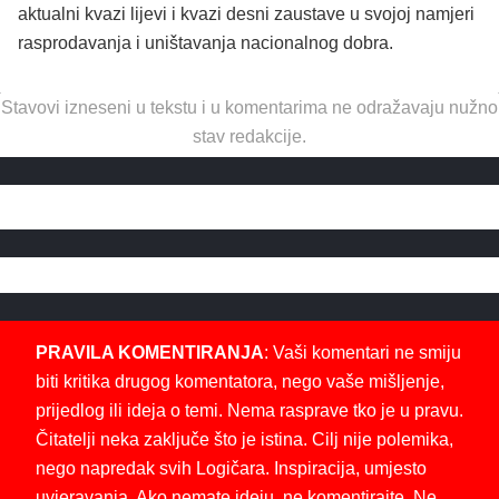
aktualni kvazi lijevi i kvazi desni zaustave u svojoj namjeri
rasprodavanja i uništavanja nacionalnog dobra.
Stavovi izneseni u tekstu i u komentarima ne odražavaju nužno
stav redakcije.
PRAVILA KOMENTIRANJA
: Vaši komentari ne smiju
biti kritika drugog komentatora, nego vaše mišljenje,
prijedlog ili ideja o temi. Nema rasprave tko je u pravu.
Čitatelji neka zaključe što je istina. Cilj nije polemika,
nego napredak svih Logičara. Inspiracija, umjesto
uvjeravanja. Ako nemate ideju, ne komentirajte. Ne