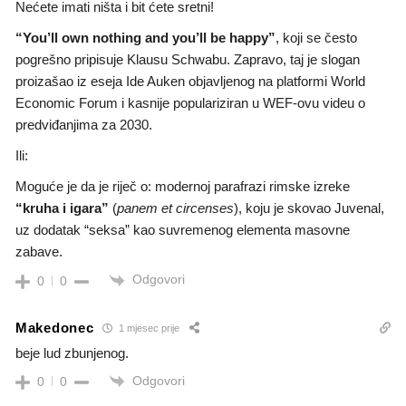
Nećete imati ništa i bit ćete sretni!
“You’ll own nothing and you’ll be happy”
, koji se često
pogrešno pripisuje Klausu Schwabu. Zapravo, taj je slogan
proizašao iz eseja Ide Auken objavljenog na platformi World
Economic Forum i kasnije populariziran u WEF-ovu videu o
predviđanjima za 2030.
Ili:
Moguće je da je riječ o: modernoj parafrazi rimske izreke
“kruha i igara”
(
panem et circenses
), koju je skovao Juvenal,
uz dodatak “seksa” kao suvremenog elementa masovne
zabave.
Odgovori
0
0
Makedonec
1 mjesec prije
beje lud zbunjenog.
Odgovori
0
0