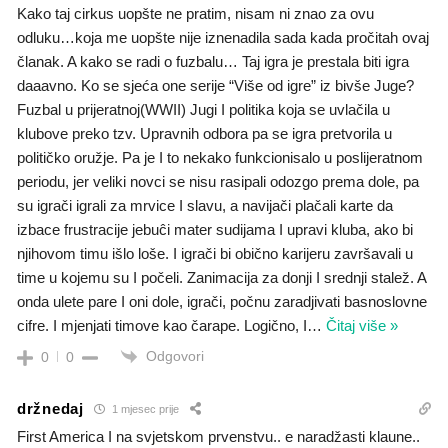
Kako taj cirkus uopšte ne pratim, nisam ni znao za ovu
odluku…koja me uopšte nije iznenadila sada kada pročitah ovaj
članak. A kako se radi o fuzbalu… Taj igra je prestala biti igra
daaavno. Ko se sjeća one serije “Više od igre” iz bivše Juge?
Fuzbal u prijeratnoj(WWII) Jugi I politika koja se uvlačila u
klubove preko tzv. Upravnih odbora pa se igra pretvorila u
političko oružje. Pa je I to nekako funkcionisalo u poslijeratnom
periodu, jer veliki novci se nisu rasipali odozgo prema dole, pa
su igrači igrali za mrvice I slavu, a navijači plačali karte da
izbace frustracije jebuĉi mater sudijama I upravi kluba, ako bi
njihovom timu išlo loše. I igrači bi obično karijeru završavali u
time u kojemu su I počeli. Zanimacija za donji I srednji stalež. A
onda ulete pare I oni dole, igrači, počnu zaradjivati basnoslovne
cifre. I mjenjati timove kao čarape. Logično, I
…
Čitaj više »
Odgovori
0
0
držnedaj
1 mjesec prije
First America I na svjetskom prvenstvu.. e naradžasti klaune..