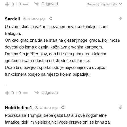
Odgovori
0
0
Pogledaj odgovore
(1)
Sardeli
30 dana prije
U ovom slučaju važan i nezanemariva sudionik je i sam
Balogun.
On kao igrač zna da se start na gležanj noge igrača, koji može
dovesti do loma gležnja, kažnjava crvenim kartonom.
Da zna što je *Fer play, dao bi izjavu primjerenu takvim
igračima i sam odustao od slijedeće utakmice.
Ušao bi u povijest sporta i što je najvažnije ovu dvojicu
funkcionera posjeo na mjesto kojem pripadaju.
.
Odgovori
0
0
Holdtheline1
30 dana prije
Podrška za Trumpa, treba gazit EU a u ove nogometne
fanatike, dok im veleizdajnici vode države oni se brinu za