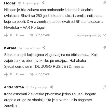
Hogar
1 mjesec prije
Nikidan je bila zabava usa ambasade i domacih analnih
uvlakaca. Slavili su 250 god odkad su ukrali zemlju indijanaca
koje su pobili. Divna zemlja, sta ocekivati od SP sa nakazama.
Hrvatska – VAR Portugal
Odgovori
0
0
Pogledaj odgovore
(1)
Karma
1 mjesec prije
Senzor u lopti koji osjeca vlagu vagina na tribinama…. Koji
zajeb za krezube saveznike po oruzju… Hahahaha
Sjecat cemo se mi DUUUGO RUSIJE i 2. mjesta
Odgovori
0
0
antiantifaa
1 mjesec prije
treba osnovati 2 svjetska prvenstva,jedno za usa i bogate
arape a drugo za sirotinju. fifa je s ovime ubila nogomet
zauvijek.