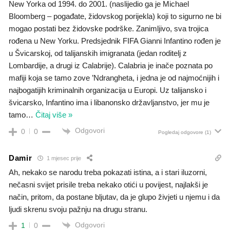
New Yorka od 1994. do 2001. (naslijedio ga je Michael
Bloomberg – pogađate, židovskog porijekla) koji to sigurno ne bi
mogao postati bez židovske podrške. Zanimljivo, sva trojica
rođena u New Yorku. Predsjednik FIFA Gianni Infantino rođen je
u Švicarskoj, od talijanskih imigranata (jedan roditelj z
Lombardije, a drugi iz Calabrije). Calabria je inače poznata po
mafiji koja se tamo zove ’Ndrangheta, i jedna je od najmoćnijih i
najbogatijih kriminalnih organizacija u Europi. Uz talijansko i
švicarsko, Infantino ima i libanonsko državljanstvo, jer mu je
tamo
…
Čitaj više »
Odgovori
0
0
Pogledaj odgovore
(1)
Damir
1 mjesec prije
Ah, nekako se narodu treba pokazati istina, a i stari iluzorni,
nečasni svijet prisile treba nekako otići u povijest, najlakši je
način, pritom, da postane bljutav, da je glupo živjeti u njemu i da
ljudi skrenu svoju pažnju na drugu stranu.
Odgovori
1
0