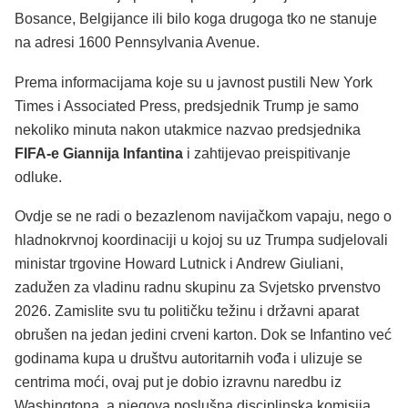
Bosance, Belgijance ili bilo koga drugoga tko ne stanuje
na adresi 1600 Pennsylvania Avenue.
Prema informacijama koje su u javnost pustili New York
Times i Associated Press, predsjednik Trump je samo
nekoliko minuta nakon utakmice nazvao predsjednika
FIFA-e Giannija Infantina
i zahtijevao preispitivanje
odluke.
Ovdje se ne radi o bezazlenom navijačkom vapaju, nego o
hladnokrvnoj koordinaciji u kojoj su uz Trumpa sudjelovali
ministar trgovine Howard Lutnick i Andrew Giuliani,
zadužen za vladinu radnu skupinu za Svjetsko prvenstvo
2026. Zamislite svu tu političku težinu i državni aparat
obrušen na jedan jedini crveni karton. Dok se Infantino već
godinama kupa u društvu autoritarnih vođa i ulizuje se
centrima moći, ovaj put je dobio izravnu naredbu iz
Washingtona, a njegova poslušna disciplinska komisija