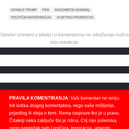
DONALD TRUMP
FIFA
NOGOMETNI SKANDAL
POLITIČKA INTERVENCIJA
SVJETSKO PRVENSTVO
Stavovi izneseni u tekstu i u komentarima ne odražavaju nužno
stav redakcije.
PRAVILA KOMENTIRANJA
: Vaši komentari ne smiju
biti kritika drugog komentatora, nego vaše mišljenje,
prijedlog ili ideja o temi. Nema rasprave tko je u pravu.
Čitatelji neka zaključe što je istina. Cilj nije polemika,
nego napredak svih Logičara. Inspiracija, umjesto