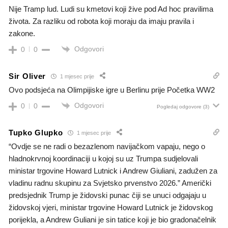
Nije Tramp lud. Ludi su kmetovi koji žive pod Ad hoc pravilima
života. Za razliku od robota koji moraju da imaju pravila i
zakone.
Odgovori
0
0
Sir Oliver
1 mjesec prije
Ovo podsjeća na Olimpijiske igre u Berlinu prije Početka WW2
Odgovori
0
0
Pogledaj odgovore
(3)
Tupko Glupko
1 mjesec prije
“Ovdje se ne radi o bezazlenom navijačkom vapaju, nego o
hladnokrvnoj koordinaciji u kojoj su uz Trumpa sudjelovali
ministar trgovine Howard Lutnick i Andrew Giuliani, zadužen za
vladinu radnu skupinu za Svjetsko prvenstvo 2026.” Američki
predsjednik Trump je židovski punac čiji se unuci odgajaju u
židovskoj vjeri, ministar trgovine Howard Lutnick je židovskog
porijekla, a Andrew Guliani je sin tatice koji je bio gradonačelnik