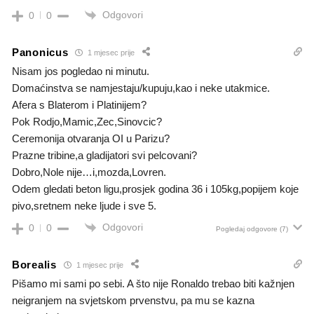
Odgovori
0
0
Panonicus
1 mjesec prije
Nisam jos pogledao ni minutu.
Domaćinstva se namjestaju/kupuju,kao i neke utakmice.
Afera s Blaterom i Platinijem?
Pok Rodjo,Mamic,Zec,Sinovcic?
Ceremonija otvaranja OI u Parizu?
Prazne tribine,a gladijatori svi pelcovani?
Dobro,Nole nije…i,mozda,Lovren.
Odem gledati beton ligu,prosjek godina 36 i 105kg,popijem koje
pivo,sretnem neke ljude i sve 5.
Odgovori
0
0
Pogledaj odgovore
(7)
Borealis
1 mjesec prije
Pišamo mi sami po sebi. A što nije Ronaldo trebao biti kažnjen
neigranjem na svjetskom prvenstvu, pa mu se kazna