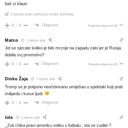
baš si klaun
1 mjesec prije zadnji put uredio držnedaj
Odgovori
0
0
Pogledaj odgovore
(5)
Matco
1 mjesec prije
Jel se sjecate koliko je bilo mrznje na zapadu zato jer je Rusija
dobila svj prvenstvo?
Odgovori
0
0
Pogledaj odgovore
(5)
Dinko Žaja
1 mjesec prije
Trump se je potpuno neočekivano umiješao u spektakl koji prati
milijardu i kusur ljudi.
Odgovori
0
0
lola
1 mjesec prije
_Zuti chika pravi ameriku veliku u futbalu , sta se cudite ?