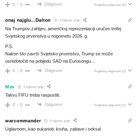
Odgovori
0
0
Pogledaj odgovore
(2)
onaj najglu...Dalton
1 mjesec prije
Na Trumpov zahtjev, američkoj reprezentaciji uručen trofej
Svjetskog prvenstva u nogometu 2026. g.
P.S.
Nakon što završi Svjetsko prvenstvo, Trump se može
usredotočiti na pobjedu SAD na Eurosongu…
Odgovori
0
0
Pogledaj odgovore
(2)
Max
1 mjesec prije
Takvu FIFU treba raspustiti.
Odgovori
0
0
Pogledaj odgovore
(1)
warcommander
1 mjesec prije
Uglavnom, kao eukarioti: kruha, zabave i seksa!