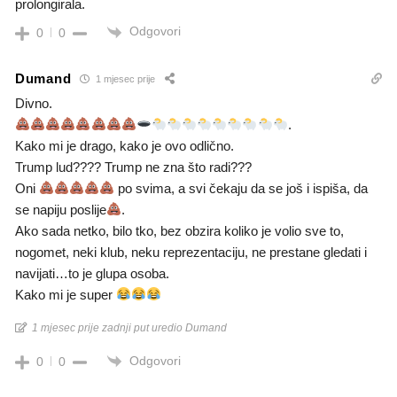
prolongirala.
Odgovori
0
0
Dumand
1 mjesec prije
Divno.
.
Kako mi je drago, kako je ovo odlično.
Trump lud???? Trump ne zna što radi???
Oni
po svima, a svi čekaju da se još i ispiša, da
se napiju poslije
.
Ako sada netko, bilo tko, bez obzira koliko je volio sve to,
nogomet, neki klub, neku reprezentaciju, ne prestane gledati i
navijati…to je glupa osoba.
Kako mi je super
1 mjesec prije zadnji put uredio Dumand
Odgovori
0
0