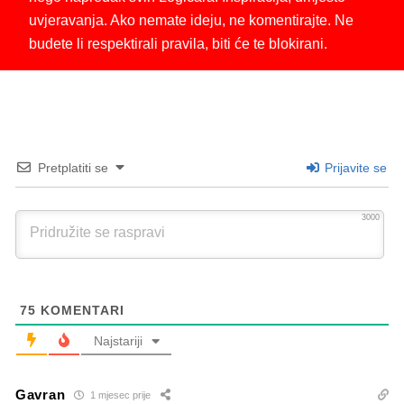
uvjeravanja. Ako nemate ideju, ne komentirajte. Ne
budete li respektirali pravila, biti će te blokirani.
Pretplatiti se
Prijavite se
3000
75
KOMENTARI
Najstariji
Gavran
1 mjesec prije