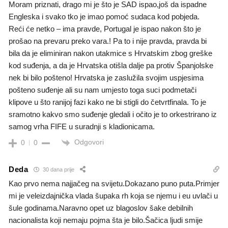
Moram priznati, drago mi je što je SAD ispao,još da ispadne
Engleska i svako tko je imao pomoć sudaca kod pobjeda.
Reći će netko – ima pravde, Portugal je ispao nakon što je
prošao na prevaru preko vara.! Pa to i nije pravda, pravda bi
bila da je eliminiran nakon utakmice s Hrvatskim zbog greške
kod suđenja, a da je Hrvatska otišla dalje pa protiv Španjolske
nek bi bilo pošteno! Hrvatska je zaslužila svojim uspjesima
pošteno suđenje ali su nam umjesto toga suci podmetači
klipove u što ranijoj fazi kako ne bi stigli do četvrtfinala. To je
sramotno kakvo smo suđenje gledali i očito je to orkestrirano iz
samog vrha FIFE u suradnji s kladionicama.
Odgovori
0
0
Deda
30 dana prije
Kao prvo nema najjačeg na svijetu.Dokazano puno puta.Primjer
mi je veleizdajnička vlada šupaka rh koja se njemu i eu uvlači u
šule godinama.Naravno opet uz blagoslov šake debilnih
nacionalista koji nemaju pojma šta je bilo.Šačica ljudi smije