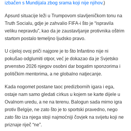
izbačen s Mundijala zbog srama koji nije njihov
.)
Apsurd situacije leži u Trumpovom slavljeničkom tonu na
Truth Socialu, gdje je zahvalio FIFA-i što je “ispravila
veliku nepravdu”, kao da je zaustavljanje protivnika oštrim
startom postalo temeljno ljudsko pravo.
U cijeloj ovoj priči najgore je to što Infantino nije ni
pokušao odglumiti otpor, već je dokazao da je Svjetsko
prvenstvo 2026 njegov osobni dar bogatim sponzorima i
političkim mentorima, a ne globalno natjecanje.
Kada nogomet postane taoc predizbornih igara i ega,
ostaje nam samo gledati cirkus u kojem se karte dijele u
Ovalnom uredu, a ne na terenu. Balogun sada mirno igra
protiv Belgije, ne zato što je to sportski pravedno, nego
zato što iza njega stoji najmoćniji čovjek na svijetu koji ne
priznaje riječ “ne”.