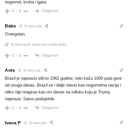
nogomet, kruha i igara
Odgovori
0
0
Baba
30 dana prije
Orangutan.
30 dana prije zadnji put uredio Baba
Odgovori
0
0
Ante
30 dana prije
Brazil je napravio slično 1962 godine, neki kažu 1000 puta gore
od ovoga danas. Brazil se i dalje slavio kao nogometna nacija i
nitko nije reagirao kao ovi danas na odluku koju je Trump
napravio. Samo podsjetnik.
Odgovori
0
0
Ivana P
30 dana prije