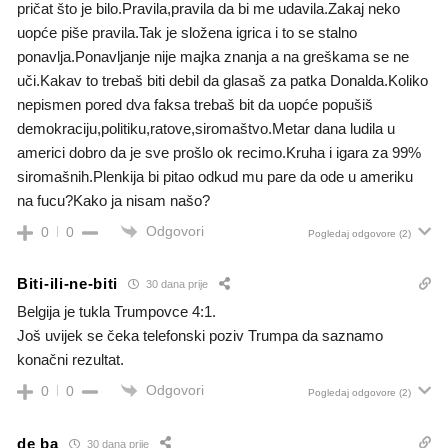
pričat što je bilo.Pravila,pravila da bi me udavila.Zakaj neko
uopće piše pravila.Tak je složena igrica i to se stalno
ponavlja.Ponavljanje nije majka znanja a na greškama se ne
uči.Kakav to trebaš biti debil da glasaš za patka Donalda.Koliko
nepismen pored dva faksa trebaš bit da uopće popušiš
demokraciju,politiku,ratove,siromaštvo.Metar dana ludila u
americi dobro da je sve prošlo ok recimo.Kruha i igara za 99%
siromašnih.Plenkija bi pitao odkud mu pare da ode u ameriku
na fucu?Kako ja nisam našo?
Odgovori
0
0
Pogledaj odgovore
(2)
Biti-ili-ne-biti
30 dana prije
Belgija je tukla Trumpovce 4:1.
Još uvijek se čeka telefonski poziv Trumpa da saznamo
konačni rezultat.
Odgovori
0
0
Pogledaj odgovore
(2)
de ba
30 dana prije