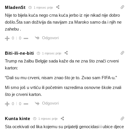
MladenSt
1 mjesec prije
Nije to bijela kuća nego crna kuća jerbo iz nje nikad nije dobro
došlo.Šta san doživija da navijam za Maroko samo da i njih ne
zahebu .
Odgovori
0
0
Biti-ili-ne-biti
1 mjesec prije
Trump na žalbu Belgije sada kaže da ne zna što znači crveni
karton:
“Dali su mu crveni, nisam znao što je to. Zvao sam FIFA-u.”
Mi smo još u vrtiću ili početnim razredima osnovne škole znali
što je crveni karton.
Odgovori
0
0
Kunta kinte
1 mjesec prije
Sta ocekivati od lika kojemu su prijatelji genocidasi i ubice djece