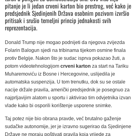
pitanje je li jedan crveni karton bio prestrog, već kako je
predsjednik Sjedinjenih Država osobnim pozivom izvršio
pritisak i srušio temeljni princip jednakosti svih
reprezentacija.
Donald Trump nije mogao podnijeti da njegova zvijezda
Folarin Balogun sjedi na tribinama tijekom osmine finala
protiv Belgije. Nakon što je sudac isprva pokazao žuti, a
potom videotehnologijom
crveni karton
za start na Tariku
Muharemoviću iz Bosne i Hercegovine, uslijedila je
automatska suspenzija. U tom trenutku, dok su se ostale
nacije držale pravila, američki predsjednik je posegnuo za
najprljavijim alatom u sportu i aktivirao tim odvjetnika izvan
vlade kako bi osporili korištenje usporene snimke.
Taj potez nije bio obrana pravde, već brutalno gaženje
sudačke autonomije, jer je izravno sugerirao da Sjedinjene
Države ne moraju poštivati pravila koja vrijede za