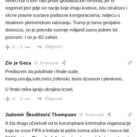
neokrznut u tom ratu protiv globalistickih simbola, jer to
nogomet jest gdje se nacije koje imaju kodove, istu strukturu i
slicne pravne sustave podlozne koroporaciama, natjecu u
ritualnom plemenskom ratovanju. Trump je tome genijalno
doskocio, on je potvrdio sumnje milijardi samo jednim tel.
pozivom. I on je 4D sahist.
Odgovori
0
0
Ziv je Geza
30 dana prije
Predlazem da polufinale i finale sude,
trump,ursulja,rute,merz,zelenski, boris dzonson i plenkovic.
U finalu neka igraju ukrajina-izrael.
Odgovori
0
0
Judomir Škudilović Thompson
30 dana prije
A šta drugo očekivati od te korumpirane kriminalne organizacije
koja se zove FIFA a trebala bi pošto svima siše ktv i novce biti