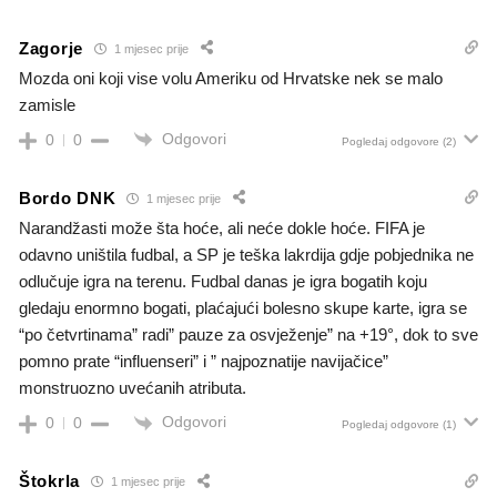
Zagorje
1 mjesec prije
Mozda oni koji vise volu Ameriku od Hrvatske nek se malo
zamisle
Odgovori
0
0
Pogledaj odgovore
(2)
Bordo DNK
1 mjesec prije
Narandžasti može šta hoće, ali neće dokle hoće. FIFA je
odavno uništila fudbal, a SP je teška lakrdija gdje pobjednika ne
odlučuje igra na terenu. Fudbal danas je igra bogatih koju
gledaju enormno bogati, plaćajući bolesno skupe karte, igra se
“po četvrtinama” radi” pauze za osvježenje” na +19°, dok to sve
pomno prate “influenseri” i ” najpoznatije navijačice”
monstruozno uvećanih atributa.
Odgovori
0
0
Pogledaj odgovore
(1)
Štokrla
1 mjesec prije