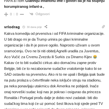
FAFA a i tom
Gianniju Infantinu ime i govori da je na stupnju
korumpiranog infant-a ,
Odgovori
0
0
vrlodrag
30 dana prije
Kakva komedija od prvenstva i od FIFA kriminalne organizacije.
U biti drago mi je da Trump urinira po glavi kriminalne
organizacije i da ih je posve ogolio. Naprosto uživam u ovom
sramoćenju. Ovo ne bi niti obitelj Agnelli uradila za Juventus,
Aco Vučić za Crvenu Zvezdu ili Surkis za Dinamo Kijev
Kakav će to biti sudački cirkus ako domaćinu zapne protiv
Belgije, biti će to nezaboravne sudačke vratolomije kako bi se
SAD ostavilo na prvenstvu. Ako ni to ne upali i Belgija ipak bude
na putu prolaza u četvrtfinale neka isključe struju na stadionu,
pa neka ponavljaju utakmicu dok Amerika ne pobijedi. Inače
onaj norveški sudac koji nas je pokrao i osigurao da princeza
Ronalda i Portugal prođu dalje je dobio novi zadatak: biti dio
sudačkog tima koji će uz pomoć šest likova koji sjede pred TV