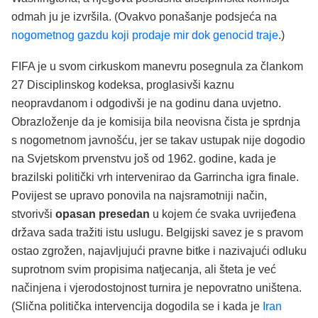
odmah ju je izvršila. (Ovakvo ponašanje podsjeća na
nogometnog gazdu koji prodaje mir dok genocid traje
.)
FIFA je u svom cirkuskom manevru posegnula za člankom
27 Disciplinskog kodeksa, proglasivši kaznu
neopravdanom i odgodivši je na godinu dana uvjetno.
Obrazloženje da je komisija bila neovisna čista je sprdnja
s nogometnom javnošću, jer se takav ustupak nije dogodio
na Svjetskom prvenstvu još od 1962. godine, kada je
brazilski politički vrh intervenirao da Garrincha igra finale.
Povijest se upravo ponovila na najsramotniji način,
stvorivši
opasan presedan
u kojem će svaka uvrijeđena
država sada tražiti istu uslugu. Belgijski savez je s pravom
ostao zgrožen, najavljujući pravne bitke i nazivajući odluku
suprotnom svim propisima natjecanja, ali šteta je već
načinjena i vjerodostojnost turnira je nepovratno uništena.
(Slična politička intervencija dogodila se i kada je
Iran