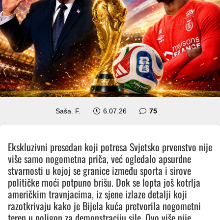
komentara
Saša. F.
6.07.26
75
Ekskluzivni presedan koji potresa Svjetsko prvenstvo nije
više samo nogometna priča, već ogledalo apsurdne
stvarnosti u kojoj se granice između sporta i sirove
političke moći potpuno brišu. Dok se lopta još kotrlja
američkim travnjacima, iz sjene izlaze detalji koji
razotkrivaju kako je Bijela kuća pretvorila nogometni
teren u poligon za demonstraciju sile. Ovo više nije