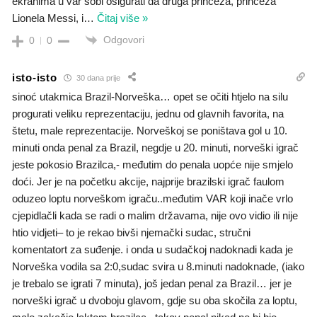
ekranima u var sobi osigurati da druga princeza, princeza
Lionela Messi, i
…
Čitaj više »
Odgovori
0
0
isto-isto
30 dana prije
sinoć utakmica Brazil-Norveška… opet se očiti htjelo na silu
progurati veliku reprezentaciju, jednu od glavnih favorita, na
štetu, male reprezentacije. Norveškoj se poništava gol u 10.
minuti onda penal za Brazil, negdje u 20. minuti, norveški igrač
jeste pokosio Brazilca,- međutim do penala uopće nije smjelo
doći. Jer je na početku akcije, najprije brazilski igrač faulom
oduzeo loptu norveškom igraču..međutim VAR koji inače vrlo
cjepidlačli kada se radi o malim državama, nije ovo vidio ili nije
htio vidjeti– to je rekao bivši njemački sudac, stručni
komentatort za suđenje. i onda u sudačkoj nadoknadi kada je
Norveška vodila sa 2:0,sudac svira u 8.minuti nadoknade, (iako
je trebalo se igrati 7 minuta), još jedan penal za Brazil… jer je
norveški igrač u dvoboju glavom, gdje su oba skočila za loptu,