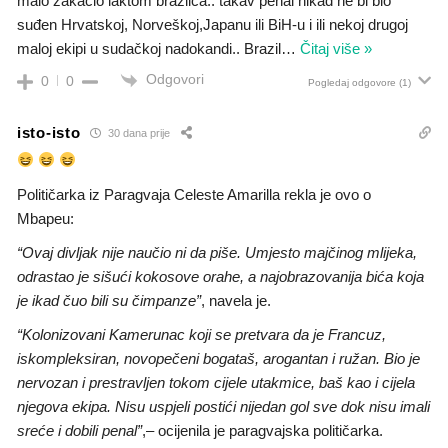
malo zakačio laktom brazilca.. takav penal nikad ne bi bio
suđen Hrvatskoj, Norveškoj,Japanu ili BiH-u i ili nekoj drugoj
maloj ekipi u sudačkoj nadokandi.. Brazil
…
Čitaj više »
Odgovori
0
0
Pogledaj odgovore
(1)
isto-isto
30 dana prije
Političarka iz Paragvaja Celeste Amarilla rekla je ovo o
Mbapeu:
“Ovaj divljak nije naučio ni da piše. Umjesto majčinog mlijeka,
odrastao je sišući kokosove orahe, a najobrazovanija bića koja
je ikad čuo bili su čimpanze”
, navela je.
“Kolonizovani Kamerunac koji se pretvara da je Francuz,
iskompleksiran, novopečeni bogataš, arogantan i ružan. Bio je
nervozan i prestravljen tokom cijele utakmice, baš kao i cijela
njegova ekipa. Nisu uspjeli postići nijedan gol sve dok nisu imali
sreće i dobili penal”
,– ocijenila je paragvajska političarka.