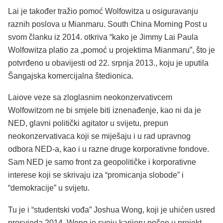
Lai je također tražio pomoć Wolfowitza u osiguravanju
raznih poslova u Mianmaru. South China Morning Post u
svom članku iz 2014. otkriva “kako je Jimmy Lai Paula
Wolfowitza platio za „pomoć u projektima Mianmaru”, što je
potvrđeno u obavijesti od 22. srpnja 2013., koju je uputila
Šangajska komercijalna štedionica.
Laiove veze sa zloglasnim neokonzervativcem
Wolfowitzom ne bi smjele biti iznenađenje, kao ni da je
NED, glavni politički agitator u svijetu, prepun
neokonzervativaca koji se miješaju i u rad upravnog
odbora NED-a, kao i u razne druge korporativne fondove.
Sam NED je samo front za geopolitičke i korporativne
interese koji se skrivaju iza “promicanja slobode” i
“demokracije” u svijetu.
Tu je i “studentski vođa” Joshua Wong, koji je uhićen usred
prosvjeda 2014. Wong je svoju karijeru počeo u projekt