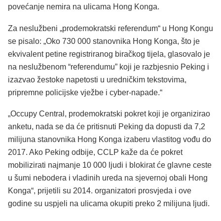
povećanje nemira na ulicama Hong Konga.
Za neslužbeni „prodemokratski referendum“ u Hong Kongu
se pisalo: „Oko 730 000 stanovnika Hong Konga, što je
ekvivalent petine registriranog biračkog tijela, glasovalo je
na neslužbenom “referendumu” koji je razbjesnio Peking i
izazvao žestoke napetosti u uredničkim tekstovima,
pripremne policijske vježbe i cyber-napade.“
„Occupy Central, prodemokratski pokret koji je organizirao
anketu, nada se da će pritisnuti Peking da dopusti da 7,2
milijuna stanovnika Hong Konga izaberu vlastitog vođu do
2017. Ako Peking odbije, CCLP kaže da će pokret
mobilizirati najmanje 10 000 ljudi i blokirat će glavne ceste
u šumi nebodera i vladinih ureda na sjevernoj obali Hong
Konga“, prijetili su 2014. organizatori prosvjeda i ove
godine su uspjeli na ulicama okupiti preko 2 milijuna ljudi.