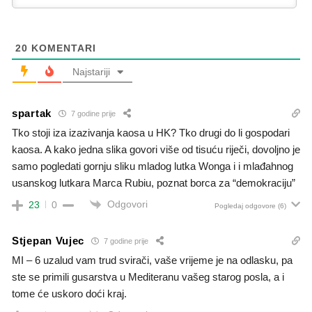
20
KOMENTARI
Najstariji
spartak
7 godine prije
Tko stoji iza izazivanja kaosa u HK? Tko drugi do li gospodari
kaosa. A kako jedna slika govori više od tisuću riječi, dovoljno je
samo pogledati gornju sliku mladog lutka Wonga i i mlađahnog
usanskog lutkara Marca Rubiu, poznat borca za “demokraciju”
Odgovori
23
0
Pogledaj odgovore
(6)
Stjepan Vujec
7 godine prije
MI – 6 uzalud vam trud svirači, vaše vrijeme je na odlasku, pa
ste se primili gusarstva u Mediteranu vašeg starog posla, a i
tome će uskoro doći kraj.