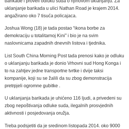
barikade i proveli odluku suda o njihovom uklanjanju. Za
uklanjanje barikada u ulici Nathan Road je krajem 2014.
angažirano oko 7 tisuća policajaca.
Joshua Wong (18) je tada postao “ikona borbe za
demokraciju u totalitarnoj Kini” i bio je na svim
naslovnicama zapadnih dnevnih listova i tjednika.
List South China Morning Post tada prenosi kako je odluku
o uklanjanju barikada je donio Vrhovni sud Hong Konga i
to na zahtjev jedne transportne tvrtke i dvije taksi
kompanije, koji su se žalili da su zbog demonstracija
pretrpjeli ogromne gubitke .
U uklanjanja barikada je uhićeno 116 ljudi, a privedeni su
zbog nepoštivanja odluke suda, ilegalnih prosvjednih
aktivnosti i posjedovanja oružja.
Treba podsjetiti da je sredinom listopada 2014. oko 9000