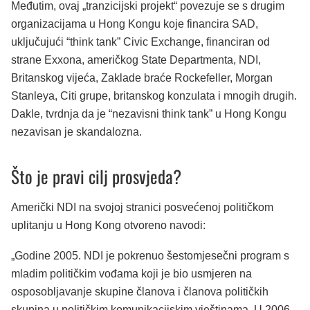
Međutim, ovaj „tranzicijski projekt“ povezuje se s drugim
organizacijama u Hong Kongu koje financira SAD,
uključujući “think tank” Civic Exchange, financiran od
strane Exxona, američkog State Departmenta, NDI,
Britanskog vijeća, Zaklade braće Rockefeller, Morgan
Stanleya, Citi grupe, britanskog konzulata i mnogih drugih.
Dakle, tvrdnja da je “nezavisni think tank” u Hong Kongu
nezavisan je skandalozna.
Što je pravi cilj prosvjeda?
Američki NDI na svojoj stranici posvećenoj političkom
uplitanju u Hong Kong otvoreno navodi:
„Godine 2005. NDI je pokrenuo šestomjesečni program s
mladim političkim vođama koji je bio usmjeren na
osposobljavanje skupine članova i članova političkih
skupina u političkim komunikacijskim vještinama. U 2006.