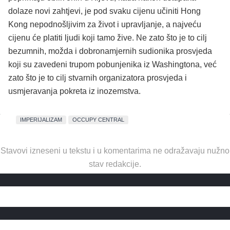
dolaze novi zahtjevi, je pod svaku cijenu učiniti Hong
Kong nepodnošljivim za život i upravljanje, a najveću
cijenu će platiti ljudi koji tamo žive. Ne zato što je to cilj
bezumnih, možda i dobronamjernih sudionika prosvjeda
koji su zavedeni trupom pobunjenika iz Washingtona, već
zato što je to cilj stvarnih organizatora prosvjeda i
usmjeravanja pokreta iz inozemstva.
IMPERIJALIZAM
OCCUPY CENTRAL
Stavovi izneseni u tekstu i u komentarima ne odražavaju nužno
stav redakcije.