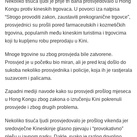
Nekoliko tisuća ljudi je prije tri dana prosvjedovalo u Hong
Kongu protiv kineskih trgovaca. U povorci iza natpisa
“Strogo provoditi zakon, zaustaviti prekogranične trgovce”,
prosvjednici su prošli pored farmaceutskih i kozmetičkih
trgovina, popularnih među kineskim turistima i trgovcima
koji tu kupljenu robu preprodaju u Kini.
Mnoge trgovine su zbog prosvjeda bile zatvorene.
Prosvjed je u početku bio miran, ali je pred kraj došlo do
sukoba nekoliko prosvjednika i policije, koja ih je rastjerala
suzavcem i palicama.
Zapadni mediji navode kako su prosvjedi prošlog mjeseca
u Hong Kongu zbog zakona o izručenju Kini pokrenuli
prosvjede i zbog drugih problema.
Nekoliko tisuća ljudi prosvjedovalo je prošlog vikenda jer
sredovječne Kineskinje glasno pjevaju i “provokativno”
plešu u javnom parku. Dakle, svako je razlog dovoljno