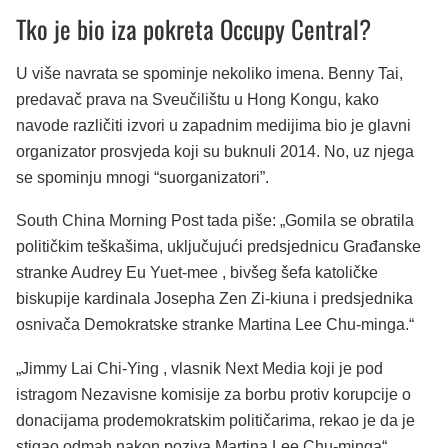
Tko je bio iza pokreta Occupy Central?
U više navrata se spominje nekoliko imena. Benny Tai,
predavač prava na Sveučilištu u Hong Kongu, kako
navode različiti izvori u zapadnim medijima bio je glavni
organizator prosvjeda koji su buknuli 2014. No, uz njega
se spominju mnogi “suorganizatori”.
South China Morning Post tada piše: „Gomila se obratila
političkim teškašima, uključujući predsjednicu Građanske
stranke Audrey Eu Yuet-mee , bivšeg šefa katoličke
biskupije kardinala Josepha Zen Zi-kiuna i predsjednika
osnivača Demokratske stranke Martina Lee Chu-minga.“
„Jimmy Lai Chi-Ying , vlasnik Next Media koji je pod
istragom Nezavisne komisije za borbu protiv korupcije o
donacijama prodemokratskim političarima, rekao je da je
stigao odmah nakon poziva Martina Lee Chu-minga“,