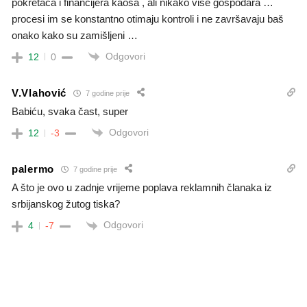
pokretača i financijera kaosa , ali nikako više gospodara …
procesi im se konstantno otimaju kontroli i ne završavaju baš
onako kako su zamišljeni …
Odgovori
12
0
V.Vlahović
7 godine prije
Babiću, svaka čast, super
Odgovori
12
-3
palermo
7 godine prije
A što je ovo u zadnje vrijeme poplava reklamnih članaka iz
srbijanskog žutog tiska?
Odgovori
4
-7