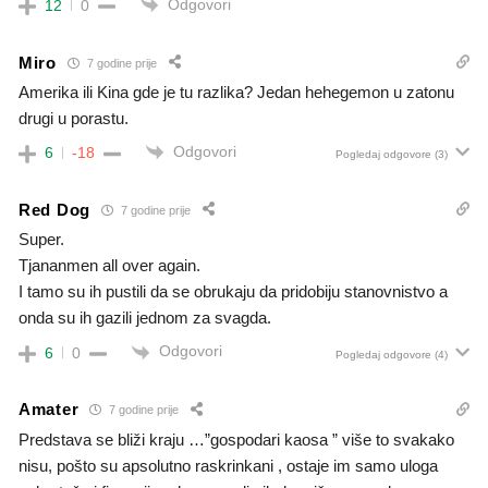
Odgovori
12
0
Miro
7 godine prije
Amerika ili Kina gde je tu razlika? Jedan hehegemon u zatonu
drugi u porastu.
Odgovori
6
-18
Pogledaj odgovore
(3)
Red Dog
7 godine prije
Super.
Tjananmen all over again.
I tamo su ih pustili da se obrukaju da pridobiju stanovnistvo a
onda su ih gazili jednom za svagda.
Odgovori
6
0
Pogledaj odgovore
(4)
Amater
7 godine prije
Predstava se bliži kraju …”gospodari kaosa ” više to svakako
nisu, pošto su apsolutno raskrinkani , ostaje im samo uloga