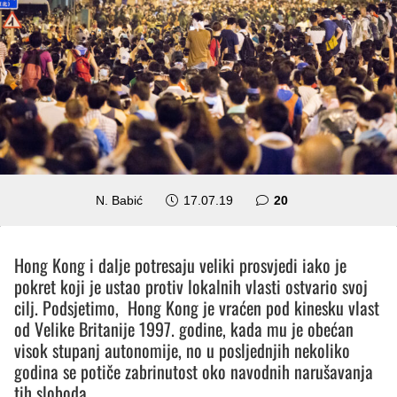
komentara
N. Babić
17.07.19
20
Hong Kong i dalje potresaju veliki prosvjedi iako je
pokret koji je ustao protiv lokalnih vlasti ostvario svoj
cilj. Podsjetimo, Hong Kong je vraćen pod kinesku vlast
od Velike Britanije 1997. godine, kada mu je obećan
visok stupanj autonomije, no u posljednjih nekoliko
godina se potiče zabrinutost oko navodnih narušavanja
tih sloboda.