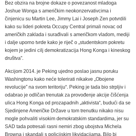
Bez obzira na brojne dokaze o povezanost mladoga
Joshue Wonga s američkim neokonzervativcima i
činjenicu su Martin Lee, Jimmy Lai i Joseph Zen potvrdili
kako su lideri pokreta Occupy Central primali novac od
američkih zaklada i surađivali s američkom vladom, mediji
i dalje uporno tvrde kako je riječ o „studentskom pokretu
kojem je jedini cilj demokratizacija Hong Konga i kineskog
društva”.
Akcijom 2014. je Peking ujedno poslao jasnu poruku
Washingtonu kako neće tolerirati nikakve „Obojene
revolucije” na svom teritoriju“. Peking je tada bio strpljiv i
odabrao je odličan trenutak za provođenje akcije čišćenja
ulica Hong Konga od prozapadnih „aktivista“, budući da se
Sjedinjene Američke Države u tom trenutku nikako nisu
mogle pohvaliti visokim demokratskim standardima, jer su
SAD tada potresali rasni nemiri zbog ubojstva Michela
Browna i skandali s policijskim likvidacijama. Bilo bi