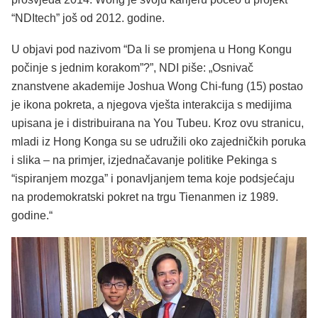
“NDItech” još od 2012. godine.
U objavi pod nazivom “Da li se promjena u Hong Kongu
počinje s jednim korakom”?”, NDI piše: „Osnivač
znanstvene akademije Joshua Wong Chi-fung (15) postao
je ikona pokreta, a njegova vješta interakcija s medijima
upisana je i distribuirana na You Tubeu. Kroz ovu stranicu,
mladi iz Hong Konga su se udružili oko zajedničkih poruka
i slika – na primjer, izjednačavanje politike Pekinga s
“ispiranjem mozga” i ponavljanjem tema koje podsjećaju
na prodemokratski pokret na trgu Tienanmen iz 1989.
godine.“