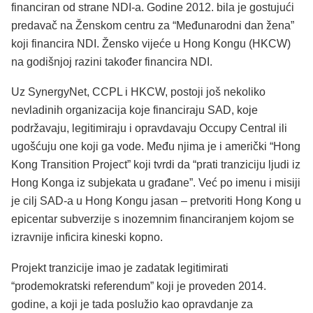
financiran od strane NDI-a. Godine 2012. bila je gostujući
predavač na Ženskom centru za “Međunarodni dan žena”
koji financira NDI. Žensko vijeće u Hong Kongu (HKCW)
na godišnjoj razini također financira NDI.
Uz SynergyNet, CCPL i HKCW, postoji još nekoliko
nevladinih organizacija koje financiraju SAD, koje
podržavaju, legitimiraju i opravdavaju Occupy Central ili
ugošćuju one koji ga vode. Među njima je i američki “Hong
Kong Transition Project” koji tvrdi da “prati tranziciju ljudi iz
Hong Konga iz subjekata u građane”. Već po imenu i misiji
je cilj SAD-a u Hong Kongu jasan – pretvoriti Hong Kong u
epicentar subverzije s inozemnim financiranjem kojom se
izravnije inficira kineski kopno.
Projekt tranzicije imao je zadatak legitimirati
“prodemokratski referendum” koji je proveden 2014.
godine, a koji je tada poslužio kao opravdanje za