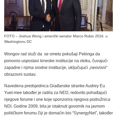
FOTO – Joshua Wong i američki senator Marco Rubio 2016. u
Washingtonu DC
Wongov rad služi da se ometu pokušaji Pekinga da
ponovno uspostavi kineske institucije na otoku, čuvajući
zapadne i njima srodne institucije, uključujući „neovisni“
obrazovni sustav.
Navedena predsjednica Građanske stranke Audrey Eu
Yuet-mee također je radila za NED, redovito pohađajući
njegove forume i one koje sponzorira njegova podružnica
NDI. Godine 2009. bila je istaknuti govornik na javnom
političkom forumu čiji je domaćin bio “SynergyNet”, također