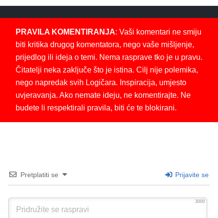
PRAVILA KOMENTIRANJA
: Vaši komentari ne smiju
biti kritika drugog komentatora, nego vaše mišljenje,
prijedlog ili ideja o temi. Nema rasprave tko je u pravu.
Čitatelji neka zaključe što je istina. Cilj nije polemika,
nego napredak svih Logičara. Inspiracija, umjesto
uvjeravanja. Ako nemate ideju, ne komentirajte. Ne
budete li respektirali pravila, biti će te blokirani.
Pretplatiti se
Prijavite se
3000