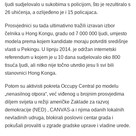
ljudi sudjelovalo u sukobima s policijom, što je rezultiralo s
26 uhićenja, a ozlijeđeno je i 15 policajaca.
Prosvjednici su tada ultimativno tražili izravan izbor
čelnika u Hong Kongu, gradu od 7 000 000 ljudi, umjesto
modela prema kojem kandidate moraju potvrditi središnje
vlasti u Pekingu. U lipnju 2014. je održan internetski
referendum u kojem je u 10 dana sudjelovalo oko 800
tisuća ljudi, ali nitko nije točno utvrdio jesu li svi bili
stanovnici Hong Konga.
Potom su aktivisti pokreta Occupy Central po modelu
„nenasilnog otpora“, već viđenog u brojnim prosvjedima
diljem svijeta u režiji američke Zaklade za razvoj
demokracije (NED) , CANVAS-a i njima odanih lokalnih
nevladinih udruga, blokirali poslovni centar grada i
pokušali provaliti u zgrade gradske uprave i vladine urede.