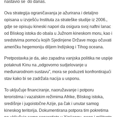
nastavio se do danas.
Ova strategija ograničavanja je ažurirana i detaljno
opisana u izvješću Instituta za strateške studije iz 2006.,
gdje se opisuju kineski napori da osigura svoj naftni lanac
od Bliskog istoka do obala u Južnom kineskom moru, kao i
sredstvima pomoću kojih Sjedinjene Države mogu očuvati
američku hegemoniju diljem Indijskog i Tihog oceana.
Pretpostavka je da, ako zapadna vanjska politika ne uspije
potaknuti Kinu na „odgovorno sudjelovanje u
međunarodnom sustavu”, mora se poduzeti konfrontirajući
stav kako bi se zadržala nacija u usponu.
To uključuje financiranje, naoružavanje i potporu
teroristima i vazalskim režimima Afrike, Bliskog istoka,
središnje i jugoistočne Azije, pa čak i unutar samog
kineskog teritorija. Dokumentirana potpora tim pokretima