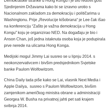
Demokratske stranke u Hong Kongu i je bio redovit gost
Sjedinjenim Državama kako bi se izravno urotio s
Nacionalnom zakladom za demokraciju i političarima u
Washingtonu. Prije „Revolucije kišobrana“ je Lee čak išao
na konferenciju “Zašto je važna demokracija u Hong
Kongu” koju je organizirao NED. Na događaju je bio i
Anson Chan, još jedna istaknuta osoba koja je podupirala
prve nerede na ulicama Hong Konga.
Medijski mogul Jimmy Lai susreo se u lipnju 2014. s
neokonzervativcem i bivšim predsjednikom Svjetske
banke Paulom Wolfowitzom.
China Daily tada piše kako se Lai, vlasnik Next Media i
Apple Dailya, susreo s Paulom Wolfowitzom, bivšim
zamjenikom američkog ministra obrane u administraciji
Georgea W. Busha na privatnoj jahti pet sati krajem
svibnja 2014.