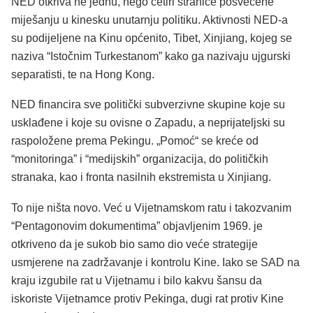
NED otkriva ne jednu, nego četiri stranice posvećene
miješanju u kinesku unutarnju politiku. Aktivnosti NED-a
su podijeljene na Kinu općenito, Tibet, Xinjiang, kojeg se
naziva “Istočnim Turkestanom” kako ga nazivaju ujgurski
separatisti, te na Hong Kong.
NED financira sve politički subverzivne skupine koje su
usklađene i koje su ovisne o Zapadu, a neprijateljski su
raspoložene prema Pekingu. „Pomoć“ se kreće od
“monitoringa” i “medijskih” organizacija, do političkih
stranaka, kao i fronta nasilnih ekstremista u Xinjiang.
To nije ništa novo. Već u Vijetnamskom ratu i takozvanim
“Pentagonovim dokumentima” objavljenim 1969. je
otkriveno da je sukob bio samo dio veće strategije
usmjerene na zadržavanje i kontrolu Kine. Iako se SAD na
kraju izgubile rat u Vijetnamu i bilo kakvu šansu da
iskoriste Vijetnamce protiv Pekinga, dugi rat protiv Kine