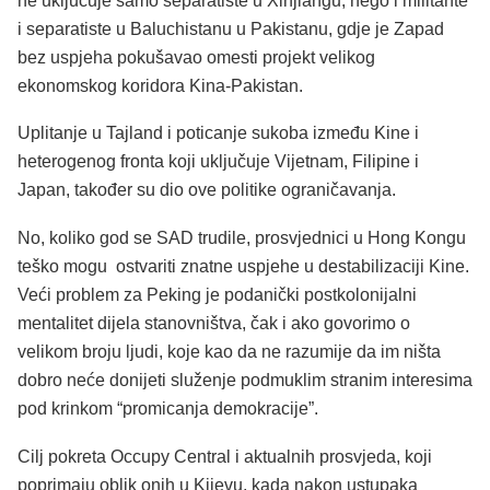
ne uključuje samo separatiste u Xinjiangu, nego i militante
i separatiste u Baluchistanu u Pakistanu, gdje je Zapad
bez uspjeha pokušavao omesti projekt velikog
ekonomskog koridora Kina-Pakistan.
Uplitanje u Tajland i poticanje sukoba između Kine i
heterogenog fronta koji uključuje Vijetnam, Filipine i
Japan, također su dio ove politike ograničavanja.
No, koliko god se SAD trudile, prosvjednici u Hong Kongu
teško mogu ostvariti znatne uspjehe u destabilizaciji Kine.
Veći problem za Peking je podanički postkolonijalni
mentalitet dijela stanovništva, čak i ako govorimo o
velikom broju ljudi, koje kao da ne razumije da im ništa
dobro neće donijeti služenje podmuklim stranim interesima
pod krinkom “promicanja demokracije”.
Cilj pokreta Occupy Central i aktualnih prosvjeda, koji
poprimaju oblik onih u Kijevu, kada nakon ustupaka