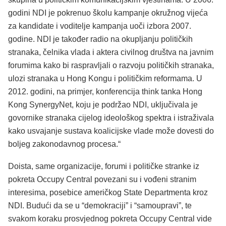
godini NDI je pokrenuo školu kampanje okružnog vijeća
za kandidate i voditelje kampanja uoči izbora 2007.
godine. NDI je također radio na okupljanju političkih
stranaka, čelnika vlada i aktera civilnog društva na javnim
forumima kako bi raspravljali o razvoju političkih stranaka,
ulozi stranaka u Hong Kongu i političkim reformama. U
2012. godini, na primjer, konferencija think tanka Hong
Kong SynergyNet, koju je podržao NDI, uključivala je
govornike stranaka cijelog ideološkog spektra i istraživala
kako usvajanje sustava koalicijske vlade može dovesti do
boljeg zakonodavnog procesa.“
Doista, same organizacije, forumi i političke stranke iz
pokreta Occupy Central povezani su i vođeni stranim
interesima, posebice američkog State Departmenta kroz
NDI. Budući da se u “demokraciji” i “samoupravi”, te
svakom koraku prosvjednog pokreta Occupy Central vide