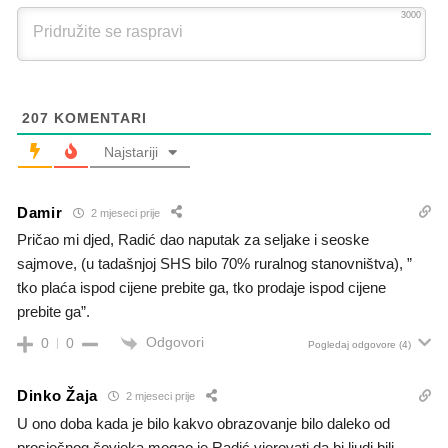
3000
207
KOMENTARI
Najstariji
Damir
2 mjeseci prije
Pričao mi djed, Radić dao naputak za seljake i seoske
sajmove, (u tadašnjoj SHS bilo 70% ruralnog stanovništva), ”
tko plaća ispod cijene prebite ga, tko prodaje ispod cijene
prebite ga”.
Odgovori
0
0
Pogledaj odgovore
(4)
Dinko Žaja
2 mjeseci prije
U ono doba kada je bilo kakvo obrazovanje bilo daleko od
prosječnog čovjeka mogao je Radić vjerovati da bi ljudi bili