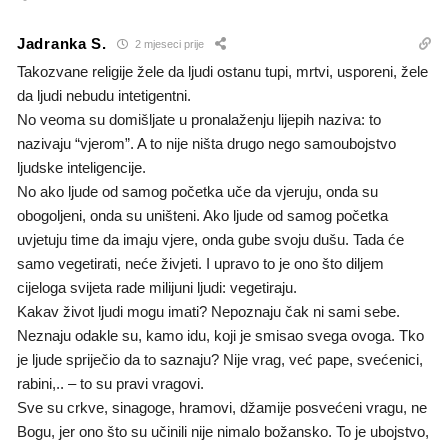
Jadranka S.
2 mjeseci prije
Takozvane religije žele da ljudi ostanu tupi, mrtvi, usporeni, žele
da ljudi nebudu intetigentni.
No veoma su domišljate u pronalaženju lijepih naziva: to
nazivaju “vjerom”. A to nije ništa drugo nego samoubojstvo
ljudske inteligencije.
No ako ljude od samog početka uče da vjeruju, onda su
obogoljeni, onda su uništeni. Ako ljude od samog početka
uvjetuju time da imaju vjere, onda gube svoju dušu. Tada će
samo vegetirati, neće živjeti. I upravo to je ono što diljem
cijeloga svijeta rade milijuni ljudi: vegetiraju.
Kakav život ljudi mogu imati? Nepoznaju čak ni sami sebe.
Neznaju odakle su, kamo idu, koji je smisao svega ovoga. Tko
je ljude spriječio da to saznaju? Nije vrag, već pape, svećenici,
rabini,.. – to su pravi vragovi.
Sve su crkve, sinagoge, hramovi, džamije posvećeni vragu, ne
Bogu, jer ono što su učinili nije nimalo božansko. To je ubojstvo,