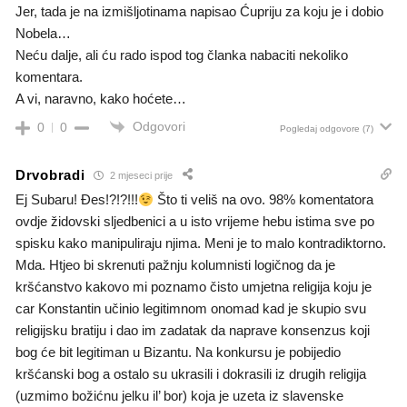
Jer, tada je na izmišljotinama napisao Ćupriju za koju je i dobio
Nobela…
Neću dalje, ali ću rado ispod tog članka nabaciti nekoliko
komentara.
A vi, naravno, kako hoćete…
Odgovori
0
0
Pogledaj odgovore
(7)
Drvobradi
2 mjeseci prije
Ej Subaru! Đes!?!?!!!
Što ti veliš na ovo. 98% komentatora
ovdje židovski sljedbenici a u isto vrijeme hebu istima sve po
spisku kako manipuliraju njima. Meni je to malo kontradiktorno.
Mda. Htjeo bi skrenuti pažnju kolumnisti logičnog da je
kršćanstvo kakovo mi poznamo čisto umjetna religija koju je
car Konstantin učinio legitimnom onomad kad je skupio svu
religijsku bratiju i dao im zadatak da naprave konsenzus koji
bog će bit legitiman u Bizantu. Na konkursu je pobijedio
kršćanski bog a ostalo su ukrasili i dokrasili iz drugih religija
(uzmimo božićnu jelku il’ bor) koja je uzeta iz slavenske