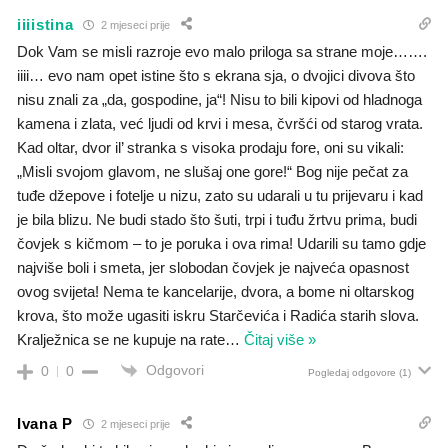
iiiistina
2 mjeseci prije
Dok Vam se misli razroje evo malo priloga sa strane moje…….
iiii… evo nam opet istine što s ekrana sja, o dvojici divova što
nisu znali za „da, gospodine, ja“! Nisu to bili kipovi od hladnoga
kamena i zlata, već ljudi od krvi i mesa, čvršći od starog vrata.
Kad oltar, dvor il’ stranka s visoka prodaju fore, oni su vikali:
„Misli svojom glavom, ne slušaj one gore!“ Bog nije pečat za
tuđe džepove i fotelje u nizu, zato su udarali u tu prijevaru i kad
je bila blizu. Ne budi stado što šuti, trpi i tuđu žrtvu prima, budi
čovjek s kičmom – to je poruka i ova rima! Udarili su tamo gdje
najviše boli i smeta, jer slobodan čovjek je najveća opasnost
ovog svijeta! Nema te kancelarije, dvora, a bome ni oltarskog
krova, što može ugasiti iskru Starčevića i Radića starih slova.
Kralježnica se ne kupuje na rate
…
Čitaj više »
Odgovori
0
0
Pogledaj odgovore
(1)
Ivana P
2 mjeseci prije