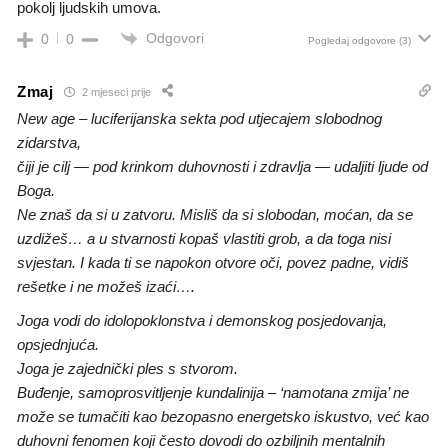
pokolj ljudskih umova.
Odgovori
0
0
Pogledaj odgovore
(3)
Zmaj
2 mjeseci prije
New age – luciferijanska sekta pod utjecajem slobodnog
zidarstva,
čiji je cilj — pod krinkom duhovnosti i zdravlja — udaljiti ljude od
Boga.
Ne znaš da si u zatvoru. Misliš da si slobodan, moćan, da se
uzdižeš… a u stvarnosti kopaš vlastiti grob, a da toga nisi
svjestan. I kada ti se napokon otvore oči, povez padne, vidiš
rešetke i ne možeš izaći….
Joga vodi do idolopoklonstva i demonskog posjedovanja,
opsjednjuća.
Joga je zajednički ples s stvorom.
Buđenje, samoprosvitljenje kundalinija – ‘namotana zmija’ ne
može se tumačiti kao bezopasno energetsko iskustvo, već kao
duhovni fenomen koji često dovodi do ozbiljnih mentalnih