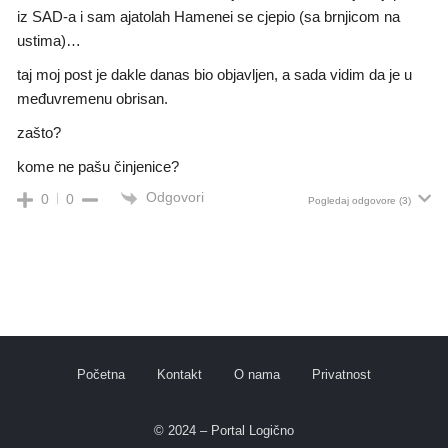
iz SAD-a i sam ajatolah Hamenei se cjepio (sa brnjicom na
ustima)…
taj moj post je dakle danas bio objavljen, a sada vidim da je u
međuvremenu obrisan.
zašto?
kome ne pašu činjenice?
Odgovori
0
0
Pogledaj odgovore
(3)
Početna
Kontakt
O nama
Privatnost
© 2024 – Portal Logično