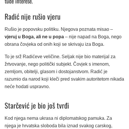
tuđe interese.
Radić nije rušio vjeru
Rušio je popovsku politiku. Njegova poznata misao –
vjeruj u Boga, ali ne u popa
– nije napad na Boga, nego
obrana čovjeka od onih koji se skrivaju iza Boga.
To je srž Radićeve veličine. Seljak nije bio materijal za
žrtvovanje, nego politički subjekt. Čovjek s imenom,
zemljom, obitelji, glasom i dostojanstvom. Radić je
razumio da narod koji kleči pred svakim autoritetom nikada
neće hodati uspravno.
Starčević je bio još tvrđi
Kod njega nema ukrasa ni diplomatskog pamuka. Za
njega je hrvatska sloboda bila iznad svakog carskog,