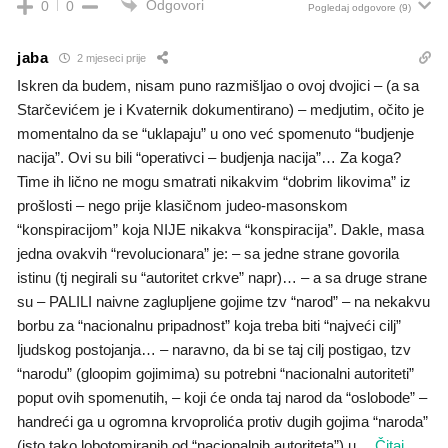
Odgovori
0
0
Pogledaj odgovore
(9)
jaba
2 mjeseci prije
Iskren da budem, nisam puno razmišljao o ovoj dvojici – (a sa
Starčevićem je i Kvaternik dokumentirano) – medjutim, očito je
momentalno da se “uklapaju” u ono već spomenuto “budjenje
nacija”. Ovi su bili “operativci – budjenja nacija”… Za koga?
Time ih lično ne mogu smatrati nikakvim “dobrim likovima” iz
prošlosti – nego prije klasičnom judeo-masonskom
“konspiracijom” koja NIJE nikakva “konspiracija”. Dakle, masa
jedna ovakvih “revolucionara” je: – sa jedne strane govorila
istinu (tj negirali su “autoritet crkve” napr)… – a sa druge strane
su – PALILI naivne zaglupljene gojime tzv “narod” – na nekakvu
borbu za “nacionalnu pripadnost” koja treba biti “najveći cilj”
ljudskog postojanja… – naravno, da bi se taj cilj postigao, tzv
“narodu” (gloopim gojimima) su potrebni “nacionalni autoriteti”
poput ovih spomenutih, – koji će onda taj narod da “oslobode” –
handreći ga u ogromna krvoprolića protiv dugih gojima “naroda”
(isto tako lobotomiranih od “nacionalnih autoriteta”) u
…
Čitaj