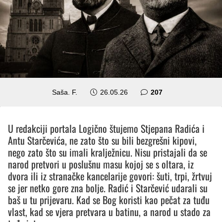
komentara
Saša. F.
26.05.26
207
U redakciji portala Logično štujemo Stjepana Radića i
Antu Starčevića, ne zato što su bili bezgrešni kipovi,
nego zato što su imali kralježnicu. Nisu pristajali da se
narod pretvori u poslušnu masu kojoj se s oltara, iz
dvora ili iz stranačke kancelarije govori: šuti, trpi, žrtvuj
se jer netko gore zna bolje. Radić i Starčević udarali su
baš u tu prijevaru. Kad se Bog koristi kao pečat za tuđu
vlast, kad se vjera pretvara u batinu, a narod u stado za