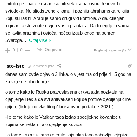
mitologije. Inače kršćani su bili sektica na nivou Jehovinih
svjedoka. Nu,sljedstveno k tomu, i poznija abrahamska religija
koju su raširili Arapi je samo drugi vid kontrole. A da, cijenjeni
logičari, a što znate o vjeri vaših praotaca. Da li negdje u vama
se javlja praznina i osjećaj nečeg izgubljenog na pomen
Svaroga.
…
Čitaj više »
Odgovori
0
0
Pogledaj odgovore
(2)
isto-isto
2 mjeseci prije
danas sam ovde objavio 3 linka, o vijestima od prije 4 i 5 godina
za vrijeme plandemije.
o tome kako je Ruska pravoslavana crkva tada pozivala na
cjepljenje i rekla da svi antivakseri koji se protive cjepljenju čine
grijeh, (link je od vlastitog članka ovog portala iz 2021.)
-i o tome kako je Vatikan tada izdao specijekne kovanice u
kojima se reklamiralo cjepljenje kovida
i o tome kako su iranske mule i ajatolah tada dobavljali cjepivo