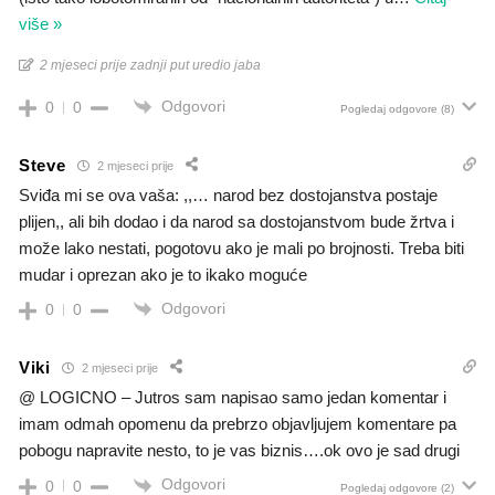
više »
2 mjeseci prije zadnji put uredio jaba
Odgovori
0
0
Pogledaj odgovore
(8)
Steve
2 mjeseci prije
Sviđa mi se ova vaša: ,,… narod bez dostojanstva postaje
plijen,, ali bih dodao i da narod sa dostojanstvom bude žrtva i
može lako nestati, pogotovu ako je mali po brojnosti. Treba biti
mudar i oprezan ako je to ikako moguće
Odgovori
0
0
Viki
2 mjeseci prije
@ LOGICNO – Jutros sam napisao samo jedan komentar i
imam odmah opomenu da prebrzo objavljujem komentare pa
pobogu napravite nesto, to je vas biznis….ok ovo je sad drugi
Odgovori
0
0
Pogledaj odgovore
(2)