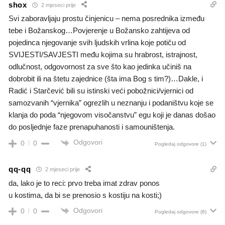
shox
2 mjeseci prije
Svi zaboravljaju prostu činjenicu – nema posrednika između
tebe i Božanskog…Povjerenje u Božansko zahtijeva od
pojedinca njegovanje svih ljudskih vrlina koje potiču od
SVIJESTI/SAVJESTI među kojima su hrabrost, istrajnost,
odlučnost, odgovornost za sve što kao jedinka učiniš na
dobrobit ili na štetu zajednice (šta ima Bog s tim?)…Dakle, i
Radić i Starčević bili su istinski veći pobožnici/vjernici od
samozvanih “vjernika” ogrezlih u neznanju i podaništvu koje se
klanja do poda “njegovom visočanstvu” egu koji je danas došao
do posljednje faze prenapuhanosti i samouništenja.
Odgovori
0
0
Pogledaj odgovore
(1)
qq-qq
2 mjeseci prije
da, lako je to reci: prvo treba imat zdrav ponos
u kostima, da bi se prenosio s kostiju na kosti;)
Odgovori
0
0
Pogledaj odgovore
(8)