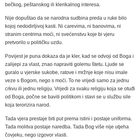
bečkog, peštanskog ili klerikalnog interesa.
Nije dopuštao da se narodna sudbina preda u ruke bilo
kojoj nedodirljivoj kasti. Ni carevima, ni banovima, ni
stranim centrima moći, ni svećenstvu koje bi vjeru
pretvorilo u političku uzdu.
Povijest je puna dokaza da je kler, kad se odvoji od Boga i
zalijepi za vlast, znao napraviti golemu štetu. Ljude se
guralo u vjerske sukobe, ratove i mržnje koje nisu imale
veze s Bogom, nego s moći. To ne vrijedi samo za jednu
crkvu ili jednu religiju. Vrijedi za svaku religiju koja se otuđi
od Boga, počne se baviti politikom i stavi se u službu sile
koja terorizira narod.
Tada vjera prestaje biti put prema istini i postaje uniforma.
Tada molitva postaje naredba. Tada Bog više nije utjeha
čovjeku, nego izgovor vlasti.