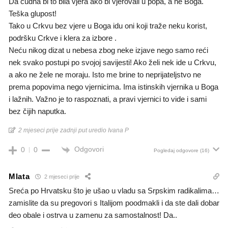
Da čudna bi to bila vjera ako bi vjerovali u popa, a ne Boga.
Teška glupost!
Tako u Crkvu bez vjere u Boga idu oni koji traže neku korist,
podršku Crkve i klera za izbore .
Neću nikog dizat u nebesa zbog neke izjave nego samo reći
nek svako postupi po svojoj savijesti! Ako želi nek ide u Crkvu,
a ako ne žele ne moraju. Isto me brine to neprijateljstvo ne
prema popovima nego vjernicima. Ima istinskih vjernika u Boga
i lažnih. Važno je to raspoznati, a pravi vjernici to vide i sami
bez čijih naputka.
2 mjeseci prije zadnji put uredio Ivana P
Odgovori
0
0
Pogledaj odgovore
(16)
Mlata
2 mjeseci prije
Sreća po Hrvatsku što je ušao u vladu sa Srpskim radikalima…
zamislite da su pregovori s Italijom poodmakli i da ste dali dobar
deo obale i ostrva u zamenu za samostalnost! Da..