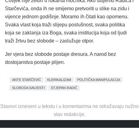
Čovjek nije žeton u rukama moćnika. Ako štujemo Radića i
Starčevića, onda ih ne smijemo pretvoriti u slike na zidu i
vijence jednom godišnje. Moramo ih čitati kao opomenu.
Svaka vlast koja traži slijepu poslušnost, svaka politika
koja se zaklanja iza Boga, svaka institucija koja od ljudi
traži žrtvu bez slobode – zaslužuje otpor.
Jer vjera bez slobode postaje dresura. A narod bez
dostojanstva postaje plijen.
ANTE STARČEVIĆ
KLERIKALIZAM
POLITIČKA MANIPULACIJA
SLOBODA SAVJESTI
STJEPAN RADIĆ
Stavovi izneseni u tekstu i u komentarima ne odražavaju nužno
stav redakcije.