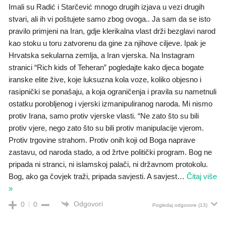
Imali su Radić i Starčević mnogo drugih izjava u vezi drugih
stvari, ali ih vi poštujete samo zbog ovoga.. Ja sam da se isto
pravilo primjeni na Iran, gdje klerikalna vlast drži bezglavi narod
kao stoku u toru zatvorenu da gine za njihove ciljeve. Ipak je
Hrvatska sekularna zemlja, a Iran vjerska. Na Instagram
stranici “Rich kids of Teheran” pogledajte kako djeca bogate
iranske elite žive, koje luksuzna kola voze, koliko objesno i
rasipnički se ponašaju, a koja ograničenja i pravila su nametnuli
ostatku porobljenog i vjerski izmanipuliranog naroda. Mi nismo
protiv Irana, samo protiv vjerske vlasti. “Ne zato što su bili
protiv vjere, nego zato što su bili protiv manipulacije vjerom.
Protiv trgovine strahom. Protiv onih koji od Boga naprave
zastavu, od naroda stado, a od žrtve politički program. Bog ne
pripada ni stranci, ni islamskoj palači, ni državnom protokolu.
Bog, ako ga čovjek traži, pripada savjesti. A savjest
…
Čitaj više
»
Odgovori
0
0
Pogledaj odgovore
(13)