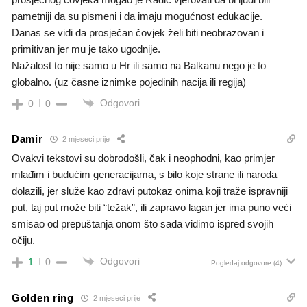
pametniji da su pismeni i da imaju mogućnost edukacije.
Danas se vidi da prosječan čovjek želi biti neobrazovan i
primitivan jer mu je tako ugodnije.
Nažalost to nije samo u Hr ili samo na Balkanu nego je to
globalno. (uz časne iznimke pojedinih nacija ili regija)
Odgovori
0
0
Damir
2 mjeseci prije
Ovakvi tekstovi su dobrodošli, čak i neophodni, kao primjer
mlađim i budućim generacijama, s bilo koje strane ili naroda
dolazili, jer služe kao zdravi putokaz onima koji traže ispravniji
put, taj put može biti “težak”, ili zapravo lagan jer ima puno veći
smisao od prepuštanja onom što sada vidimo ispred svojih
očiju.
Odgovori
1
0
Pogledaj odgovore
(4)
Golden ring
2 mjeseci prije