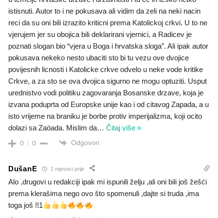
istisnuti. Autor to i ne pokusava ali vidim da zeli na neki nacin
reci da su oni bili izrazito kriticni prema Katolickoj crkvi. U to ne
vjerujem jer su obojica bili deklarirani vjernici, a Radicev je
poznati slogan bio “vjera u Boga i hrvatska sloga”. Ali ipak autor
pokusava nekeko nesto ubaciti sto bi tu vezu ove dvojice
povijesnih licnosti i Katolicke crkve odvelo u neke vode kritike
Crkve, a za sto se ova dvojica sigurno ne mogu optuziti. Usput
urednistvo vodi politiku zagovaranja Bosanske drzave, koja je
izvana poduprta od Europske unije kao i od citavog Zapada, a u
isto vrijeme na braniku je borbe protiv imperijalizma, koji ocito
dolazi sa Zaöada. Mislim da
…
Čitaj više »
Odgovori
0
0
DušanE
2 mjeseci prije
Alo ,drugovi u redakciji ipak mi ispunili želju ,ali oni bili još žešći
prema klerašima nego ovo što spomenuli ,dajte si truda ,ima
toga još !!1