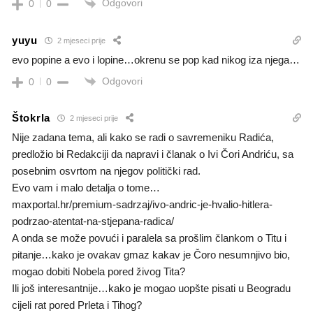
Odgovori
0
0
yuyu
2 mjeseci prije
evo popine a evo i lopine…okrenu se pop kad nikog iza njega…
Odgovori
0
0
Štokrla
2 mjeseci prije
Nije zadana tema, ali kako se radi o savremeniku Radića,
predložio bi Redakciji da napravi i članak o Ivi Čori Andriću, sa
posebnim osvrtom na njegov politički rad.
Evo vam i malo detalja o tome…
maxportal.hr/premium-sadrzaj/ivo-andric-je-hvalio-hitlera-
podrzao-atentat-na-stjepana-radica/
A onda se može povući i paralela sa prošlim člankom o Titu i
pitanje…kako je ovakav gmaz kakav je Čoro nesumnjivo bio,
mogao dobiti Nobela pored živog Tita?
Ili još interesantnije…kako je mogao uopšte pisati u Beogradu
cijeli rat pored Prleta i Tihog?