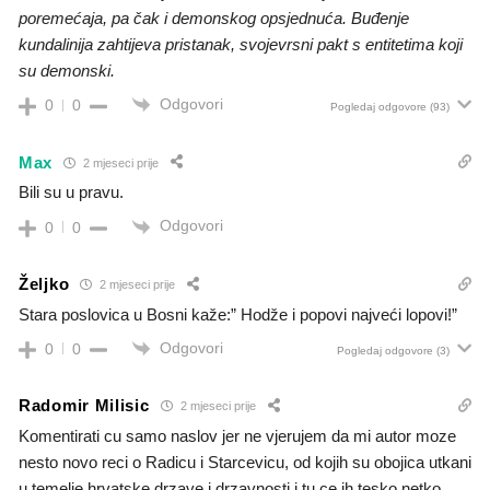
poremećaja, pa čak i demonskog opsjednuća. Buđenje
kundalinija zahtijeva pristanak, svojevrsni pakt s entitetima koji
su demonski.
Odgovori
0
0
Pogledaj odgovore
(93)
Max
2 mjeseci prije
Bili su u pravu.
Odgovori
0
0
Željko
2 mjeseci prije
Stara poslovica u Bosni kaže:” Hodže i popovi najveći lopovi!”
Odgovori
0
0
Pogledaj odgovore
(3)
Radomir Milisic
2 mjeseci prije
Komentirati cu samo naslov jer ne vjerujem da mi autor moze
nesto novo reci o Radicu i Starcevicu, od kojih su obojica utkani
u temelje hrvatske drzave i drzavnosti i tu ce ih tesko netko