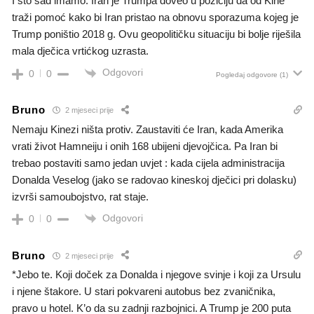
I što sad imamo. Iran je Trumpa doveo u poziciju da od Kine
traži pomoć kako bi Iran pristao na obnovu sporazuma kojeg je
Trump poništio 2018 g. Ovu geopolitičku situaciju bi bolje riješila
mala dječica vrtićkog uzrasta.
Odgovori
0
0
Pogledaj odgovore
(1)
Bruno
2 mjeseci prije
Nemaju Kinezi ništa protiv. Zaustaviti će Iran, kada Amerika
vrati život Hamneiju i onih 168 ubijeni djevojčica. Pa Iran bi
trebao postaviti samo jedan uvjet : kada cijela administracija
Donalda Veselog (jako se radovao kineskoj dječici pri dolasku)
izvrši samoubojstvo, rat staje.
Odgovori
0
0
Bruno
2 mjeseci prije
*Jebo te. Koji doček za Donalda i njegove svinje i koji za Ursulu
i njene štakore. U stari pokvareni autobus bez zvaničnika,
pravo u hotel. K’o da su zadnji razbojnici. A Trump je 200 puta