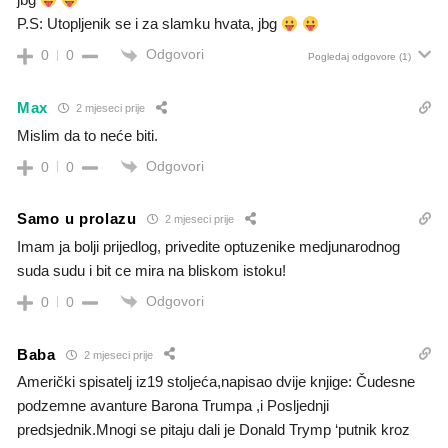
P.S: Utopljenik se i za slamku hvata, jbg
Odgovori
0
0
Pogledaj odgovore
(1)
Max
2 mjeseci prije
Mislim da to neće biti.
Odgovori
0
0
Samo u prolazu
2 mjeseci prije
Imam ja bolji prijedlog, privedite optuzenike medjunarodnog
suda sudu i bit ce mira na bliskom istoku!
Odgovori
0
0
Baba
2 mjeseci prije
Američki spisatelj iz19 stoljeća,napisao dvije knjige: Čudesne
podzemne avanture Barona Trumpa ,i Posljednji
predsjednik.Mnogi se pitaju dali je Donald Trymp ‘putnik kroz