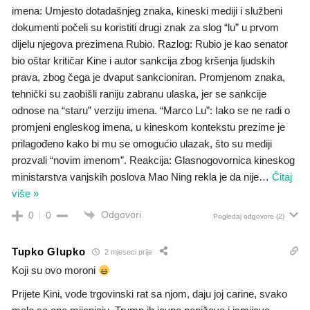
imena: Umjesto dotadašnjeg znaka, kineski mediji i službeni
dokumenti počeli su koristiti drugi znak za slog “lu” u prvom
dijelu njegova prezimena Rubio. Razlog: Rubio je kao senator
bio oštar kritičar Kine i autor sankcija zbog kršenja ljudskih
prava, zbog čega je dvaput sankcioniran. Promjenom znaka,
tehnički su zaobišli raniju zabranu ulaska, jer se sankcije
odnose na “staru” verziju imena. “Marco Lu”: Iako se ne radi o
promjeni engleskog imena, u kineskom kontekstu prezime je
prilagođeno kako bi mu se omogućio ulazak, što su mediji
prozvali “novim imenom”. Reakcija: Glasnogovornica kineskog
ministarstva vanjskih poslova Mao Ning rekla je da nije
…
Čitaj
više »
Odgovori
0
0
Pogledaj odgovore
(2)
Tupko Glupko
2 mjeseci prije
Koji su ovo moroni
Prijete Kini, vode trgovinski rat sa njom, daju joj carine, svako