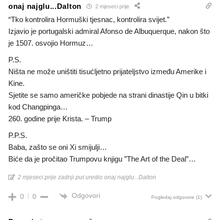
onaj najglu...Dalton
2 mjeseci prije
“Tko kontrolira Hormuški tjesnac, kontrolira svijet.”
Izjavio je portugalski admiral Afonso de Albuquerque, nakon što
je 1507. osvojio Hormuz…
P.S.
Ništa ne može uništiti tisućljetno prijateljstvo između Amerike i
Kine.
Sjetite se samo američke pobjede na strani dinastije Qin u bitki
kod Changpinga…
260. godine prije Krista. – Trump
P.P.S.
Baba, zašto se oni Xi smijulji…
Biće da je pročitao Trumpovu knjigu ”The Art of the Deal”…
2 mjeseci prije zadnji put uredio onaj najglu...Dalton
Odgovori
0
0
Pogledaj odgovore
(1)