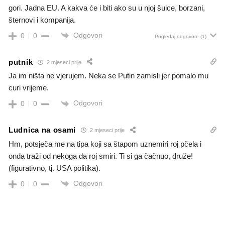
gori. Jadna EU. A kakva će i biti ako su u njoj šuice, borzani,
šternovi i kompanija.
Odgovori
0
0
Pogledaj odgovore
(1)
putnik
2 mjeseci prije
Ja im ništa ne vjerujem. Neka se Putin zamisli jer pomalo mu
curi vrijeme.
Odgovori
0
0
Ludnica na osami
2 mjeseci prije
Hm, potsječa me na tipa koji sa štapom uznemiri roj pčela i
onda traži od nekoga da roj smiri. Ti si ga čačnuo, druže!
(figurativno, tj. USA politika).
Odgovori
0
0