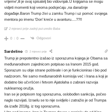
vrijeme’,ili je ovaj spisatelj bio vidovnjak.U knjigama se mogu
vidjeti momenti koji veoma podsjećaju ,na današnje
događaje.Baron Trump živi u zamku Trump i uz pomoć svojega
mentora po imenu ‘Don’ kreće u avanturu….??!!
2 mjeseci prije zadnji put uredio Baba
Odgovori
0
0
Sardelino
2 mjeseci prije
Trump je prepotentno izašao iz sporazuma kojega je Obama sa
međunarodnom zajednicom potpisao sa Iranom 2015 god.
Sporazum su obje strane poštivale i on je funkcionirao i bio pod
nadzorom. Ne samo međunarodnih komisija već i Irana a koji je
dodatno bio učvršćen i fetvom Ajatolaha o zabrani razvoja
nuklearnog oružja.
Iran se je potpisom tog sporazuma, oslobođen sankcija, počeo
naglo razvijati. Izraelu se to nije svidjelo i zatražio je od Trumpa
da izađe 2018g. iz tog sporazuma.