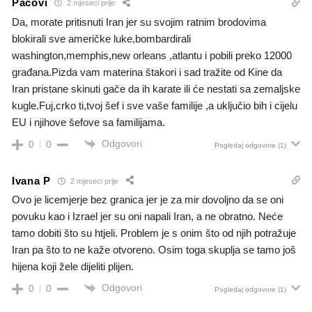
Pacovi
2 mjeseci prije
Da, morate pritisnuti Iran jer su svojim ratnim brodovima
blokirali sve američke luke,bombardirali
washington,memphis,new orleans ,atlantu i pobili preko 12000
građana.Pizda vam materina štakori i sad tražite od Kine da
Iran pristane skinuti gače da ih karate ili će nestati sa zemaljske
kugle.Fuj,crko ti,tvoj šef i sve vaše familije ,a uključio bih i cijelu
EU i njihove šefove sa familijama.
Odgovori
0
0
Pogledaj odgovore
(1)
Ivana P
2 mjeseci prije
Ovo je licemjerje bez granica jer je za mir dovoljno da se oni
povuku kao i Izrael jer su oni napali Iran, a ne obratno. Neće
tamo dobiti što su htjeli. Problem je s onim što od njih potražuje
Iran pa što to ne kaže otvoreno. Osim toga skuplja se tamo još
hijena koji žele dijeliti plijen.
Odgovori
0
0
Pogledaj odgovore
(1)