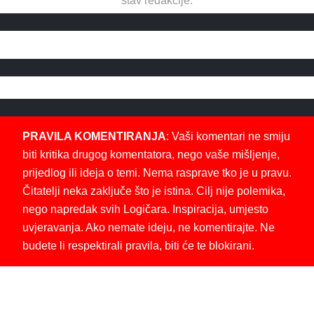
stav redakcije.
PRAVILA KOMENTIRANJA
: Vaši komentari ne smiju
biti kritika drugog komentatora, nego vaše mišljenje,
prijedlog ili ideja o temi. Nema rasprave tko je u pravu.
Čitatelji neka zaključe što je istina. Cilj nije polemika,
nego napredak svih Logičara. Inspiracija, umjesto
uvjeravanja. Ako nemate ideju, ne komentirajte. Ne
budete li respektirali pravila, biti će te blokirani.