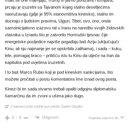
malo se one mijenjaju, Trump ih javno ponižava i ismijava,
prcaju je izuzetni sa Tajvanom kojeg stalno desetljećima
naoružavaju (gdje je 95% stanovništva kinesko), stalno im
doziraju o ljudskim pravima, Ujguri, Tibet, ovo, ono, onda
samoinicijativno izazovu rat u Iranu na naredbu svojih židovskih
vlasnika u Izraelu što je zatvorilo Hormuški tjesnac čije
energetske posljedice najviše pogađaju baš Aziju (uključujući
Kinu, ali nju najmanje jer se opskrbila zalihama), i sada – kuku,
lele, pomagaj braco – pritišću istu tu Kinu da utječe na Iran da
kapitulira pod uvjetima izuzetnih.
I to baš Marco Rubio koji je pod kineskim sankcijama, što
možete pročitati u postu komentatora Ime iznad ovog posta.
Kinezi bi im sada stvarno trebali opaliti odgojnu diplomatsku
šamarčinu da im zvoni u ušima jako dugo.
2 mjeseci prije zadnji put uredio Tupko Glupko
Odgovori
0
0
Pogledaj odgovore
(6)