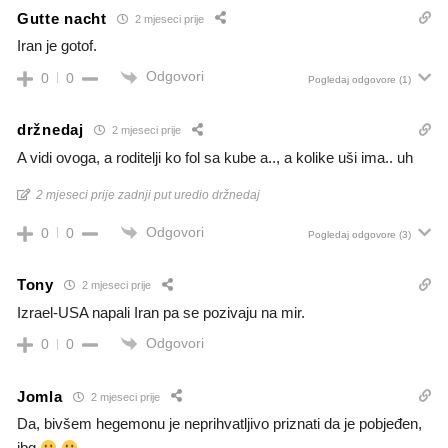
Gutte nacht
2 mjeseci prije
Iran je gotof.
Odgovori
0
0
Pogledaj odgovore
(1)
držnedaj
2 mjeseci prije
A vidi ovoga, a roditelji ko fol sa kube a.., a kolike uši ima.. uh
2 mjeseci prije zadnji put uredio držnedaj
Odgovori
0
0
Pogledaj odgovore
(3)
Tony
2 mjeseci prije
Izrael-USA napali Iran pa se pozivaju na mir.
Odgovori
0
0
Jomla
2 mjeseci prije
Da, bivšem hegemonu je neprihvatljivo priznati da je pobjeđen,
jbg