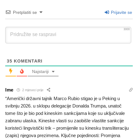
Pretplatiti se
Prijavite se
3000
35
KOMENTARI
Najstariji
Ime
2 mjeseci prije
“Američki državni tajnik Marco Rubio stigao je u Peking u
svibnju 2026. u sklopu delegacije Donalda Trumpa, unatoč
tome što je bio pod kineskim sankcijama koje su uključivale
zabranu ulaska. Kineske vlasti su zaobišle vlastite sankcije
koristeći lingvistički trik – promijenile su kinesku transliteraciju
(zapis) njegova prezimena. Ključne pojedinosti: Promjena