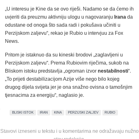
„U interesu je Kine da se ovo riješi. Nadamo se da ćemo ih
uvjeriti da preuzmu aktivniju ulogu u nagovaranju
Irana
da
odustane od onoga što sada radi i pokušava učiniti u
Perzijskom zaljevu“, rekao je Rubio u intervjuu za Fox
News.
Pritom je istaknuo da su kineski brodovi „zaglavljeni u
Perzijskom zaljevu“. Prema Rubiovim riječima, sukob na
Bliskom istoku predstavlja „ogroman izvor
nestabilnosti
“.
„To prijeti destabilizacijom Azije više nego bilo kojeg
drugog dijela svijeta jer je ona snažno ovisna o tamošnjim
tjesnacima za energiju“, naglasio je.
BLISKI ISTOK
IRAN
KINA
PERZIJSKI ZALJEV
RUBIO
Stavovi izneseni u tekstu i u komentarima ne odražavaju nužno