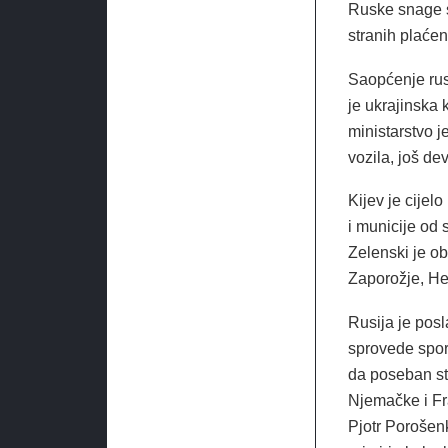
Ruske snage su
stranih plaćen
Saopćenje rus
je ukrajinska 
ministarstvo j
vozila, još de
Kijev je cijelo
i municije od 
Zelenski je ob
Zaporožje, Her
Rusija je posl
sprovede spor
da poseban st
Njemačke i Fra
Pjotr ​​Porošen