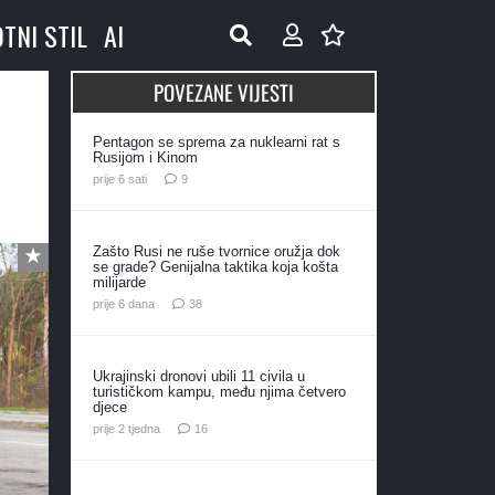
OTNI STIL
AI
POVEZANE VIJESTI
Pentagon se sprema za nuklearni rat s
Rusijom i Kinom
komentara
prije 6 sati
9
Zašto Rusi ne ruše tvornice oružja dok
se grade? Genijalna taktika koja košta
milijarde
komentara
prije 6 dana
38
Ukrajinski dronovi ubili 11 civila u
turističkom kampu, među njima četvero
djece
komentara
prije 2 tjedna
16