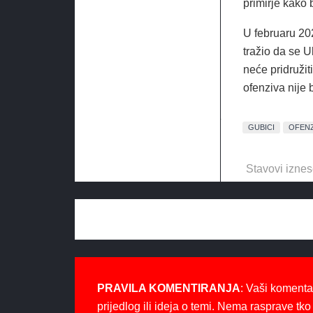
primirje kako 
U februaru 20
tražio da se 
neće pridruži
ofenziva nije 
GUBICI
OFENZ
Stavovi iznes
PRAVILA KOMENTIRANJA
: Vaši komenta
prijedlog ili ideja o temi. Nema rasprave tko 