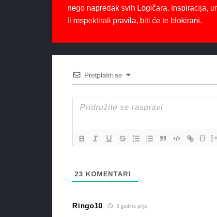
nego napredak svih Logičara. Inspiracija, u
li respektirali pravila, biti će te blokirani.
Pretplatiti se
{}
[
23
KOMENTARI
Ringo10
3 godine prije