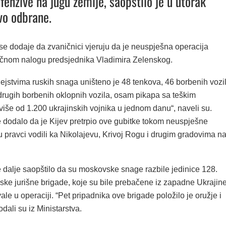
fenzive na jugu zemlje, saopštilo je u utorak
vo odbrane.
se dodaje da zvaničnici vjeruju da je neuspješna operacija
ičnom nalogu predsjednika Vladimira Zelenskog.
dejstvima ruskih snaga uništeno je 48 tenkova, 46 borbenih vozi
 drugih borbenih oklopnih vozila, osam pikapa sa teškim
 više od 1.200 ukrajinskih vojnika u jednom danu“, naveli su.
e dodalo da je Kijev pretrpio ove gubitke tokom neuspješne
su pravci vodili ka Nikolajevu, Krivoj Rogu i drugim gradovima n
e dalje saopštilo da su moskovske snage razbile jedinice 128.
ske jurišne brigade, koje su bile prebačene iz zapadne Ukrajin
ale u operaciji. “Pet pripadnika ove brigade položilo je oružje i
odali su iz Ministarstva.