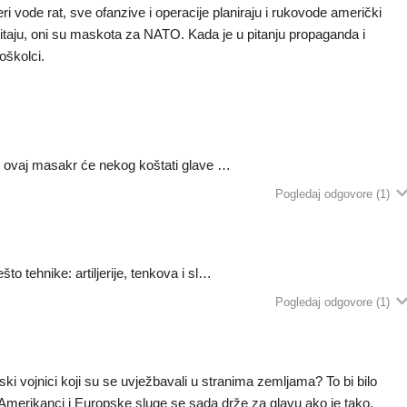
vode rat, sve ofanzive i operacije planiraju i rukovode američki
itaju, oni su maskota za NATO. Kada je u pitanju propaganda i
oškolci.
ini ovaj masakr će nekog koštati glave …
Pogledaj odgovore
(1)
što tehnike: artiljerije, tenkova i sl…
Pogledaj odgovore
(1)
ski vojnici koji su se uvježbavali u stranima zemljama? To bi bilo
i Amerikanci i Europske sluge se sada drže za glavu ako je tako.