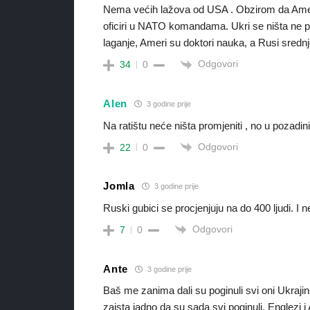
Nema većih lažova od USA . Obzirom da Ameri 
oficiri u NATO komandama. Ukri se ništa ne p
laganje, Ameri su doktori nauka, a Rusi srednj
Odgovori
34
0
Alen
3 godine prije
Na ratištu neće ništa promjeniti , no u pozad
Odgovori
22
0
Jomla
3 godine prije
Ruski gubici se procjenjuju na do 400 ljudi. I ne
Odgovori
7
0
Ante
3 godine prije
Baš me zanima dali su poginuli svi oni Ukrajin
zaista jadno da su sada svi poginuli. Englezi 