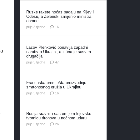
Ruske rakete noćas padaju na Kijev i
Odesu, a Zelenski smijenio ministra
obrane
komentara
prije 3 tjedna
16
Lažov Plenković ponavlja zapadni
la
narativ o Ukrajini, a istina je sasvim
drugačija
komentara
prije 3 tjedna
47
Francuska premješta proizvodnju
a
smrtonosnog oružja u Ukrajinu
komentara
prije 3 tjedna
16
e
Rusija sravnila sa zemljom kijevsku
tvornicu dronova u noćnom udaru
komentara
prije 3 tjedna
26