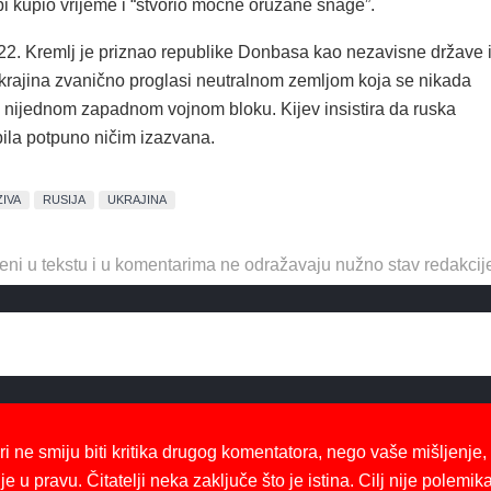
bi kupio vrijeme i “stvorio moćne oružane snage”.
22. Kremlj je priznao republike Donbasa kao nezavisne države 
Ukrajina zvanično proglasi neutralnom zemljom koja se nikada
ti nijednom zapadnom vojnom bloku. Kijev insistira da ruska
bila potpuno ničim izazvana.
IVA
RUSIJA
UKRAJINA
eni u tekstu i u komentarima ne odražavaju nužno stav redakcij
ri ne smiju biti kritika drugog komentatora, nego vaše mišljenje,
je u pravu. Čitatelji neka zaključe što je istina. Cilj nije polemika