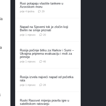
Rusi potapaju vlastite tankere u
Azovskom moru
komentara
prije 4 tjedna
29
da
Napad na Sjeverni tok je zločin koji
Berlin ne smije priznati
komentara
prije 1 mjesec
20
ja
Rusija počinje bitku za Harkov i Sumi –
Ukrajina priprema evakuaciju i moli za
primirje
komentara
prije 1 mjesec
46
Rusija izvela najveći napad od početka
rata
komentara
prije 1 mjesec
28
k
Ruski Rassvet mijenja pravila igre u
satelitskom ratovanju