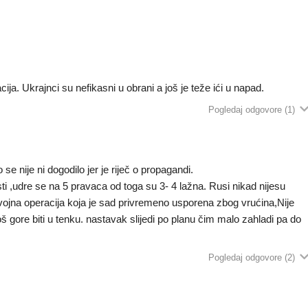
ija. Ukrajnci su nefikasni u obrani a još je teže ići u napad.
Pogledaj odgovore
(1)
 se nije ni dogodilo jer je riječ o propagandi.
ti ,udre se na 5 pravaca od toga su 3- 4 lažna. Rusi nikad nijesu
 vojna operacija koja je sad privremeno usporena zbog vrućina,Nije
š gore biti u tenku. nastavak slijedi po planu čim malo zahladi pa do
Pogledaj odgovore
(2)