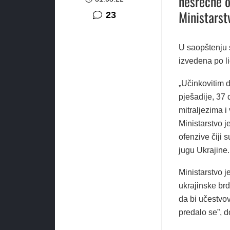
nesrećne o
Ministarst
komentara
23
U saopštenju 
izvedena po l
„Učinkovitim 
pješadije, 37
mitraljezima i
Ministarstvo j
ofenzive čiji 
jugu Ukrajine.
Ministarstvo j
ukrajinske brd
da bi učestvov
predalo se”, d