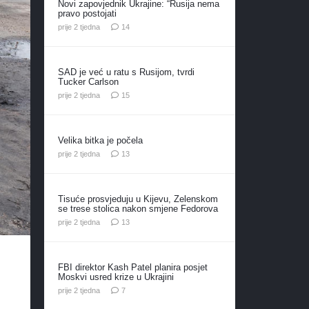
Novi zapovjednik Ukrajine: “Rusija nema
pravo postojati
komentara
prije 2 tjedna
14
SAD je već u ratu s Rusijom, tvrdi
Tucker Carlson
komentara
prije 2 tjedna
15
Velika bitka je počela
komentara
prije 2 tjedna
13
Tisuće prosvjeduju u Kijevu, Zelenskom
se trese stolica nakon smjene Fedorova
komentara
prije 2 tjedna
13
FBI direktor Kash Patel planira posjet
Moskvi usred krize u Ukrajini
komentara
prije 2 tjedna
7