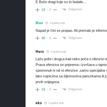
E Bože dragi koje su to budale…
Odgovori
19
0
Max
3 godine prije
Napad je čini se propao. Ali premalo je informac
Odgovori
30
0
Herc
3 godine prije
Lažu jedni i drugi,a kad neko priča o ofenzivi to
Prava ofenziva se priprema i izvršava u tajnos
spomenuli ni rat ni ofenzive ,samo specijalna
lako vojnicima sa šljemovima pancirkama ili jo
prvih snijegova.
Odgovori
19
0
eks
3 godine prije