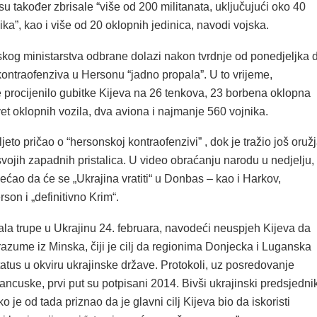
 također zbrisale “više od 200 militanata, uključujući oko 40
ika”, kao i više od 20 oklopnih jedinica, navodi vojska.
kog ministarstva odbrane dolazi nakon tvrdnje od ponedjeljka 
kontraofenziva u Hersonu “jadno propala”. U to vrijeme,
e procijenilo gubitke Kijeva na 26 tenkova, 23 borbena oklopna
vet oklopnih vozila, dva aviona i najmanje 560 vojnika.
 ljeto pričao o “hersonskoj kontraofenzivi” , dok je tražio još oruž
svojih zapadnih pristalica. U video obraćanju narodu u nedjelju,
ećao da će se „Ukrajina vratiti“ u Donbas – kao i Harkov,
son i „definitivno Krim“.
ala trupe u Ukrajinu 24. februara, navodeći neuspjeh Kijeva da
azume iz Minska, čiji je cilj da regionima Donjecka i Luganska
atus u okviru ukrajinske države. Protokoli, uz posredovanje
ncuske, prvi put su potpisani 2014. Bivši ukrajinski predsjedni
ko je od tada priznao da je glavni cilj Kijeva bio da iskoristi