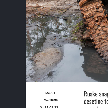
Ruske snage
Mišo T.
desetine t
4607 posts
31.08.22