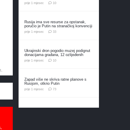
komentara
prije 1 mjesec
10
i
Rusija ima sve resurse za opstanak,
poručio je Putin na stranačkoj konvenciji
komentara
prije 1 mjesec
33
Ukrajinski dron pogodio muzej podignut
donacijama građana, 12 ozlijeđenih
komentara
prije 1 mjesec
10
e.
Zapad više ne skriva ratne planove s
Rusijom, otkrio Putin
komentara
prije 1 mjesec
73
,