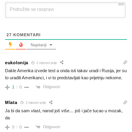
3000
27
KOMENTARI
Najstariji
eukolonija
2 mjeseci prije
Dakle Amerika izvede test a onda isti takav uradi i Rusija, jer su
to uradili Amerikanci, i vi to predstavljati kao prijetnju nekome.
Odgovori
1
0
Mlata
2 mjeseci prije
Ja bi da sam vlast, narod još više… još i jače tucao u mozak,
da
Odgovori
0
0