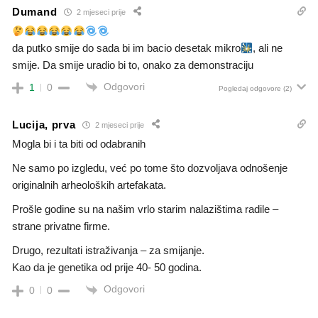
Dumand
2 mjeseci prije
da putko smije do sada bi im bacio desetak mikro
, ali ne
smije. Da smije uradio bi to, onako za demonstraciju
Odgovori
1
0
Pogledaj odgovore
(2)
Lucija, prva
2 mjeseci prije
Mogla bi i ta biti od odabranih
Ne samo po izgledu, već po tome što dozvoljava odnošenje
originalnih arheoloških artefakata.
Prošle godine su na našim vrlo starim nalazištima radile –
strane privatne firme.
Drugo, rezultati istraživanja – za smijanje.
Kao da je genetika od prije 40- 50 godina.
Odgovori
0
0