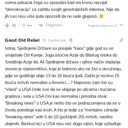
svima pokazat čega su sposobni kad oni krenu razvijat
“demokraciju” za zaštitu svojih geostrateških interesa. Nije da
jih rusi nisu više puta opozorili da ne rade gluposti.
Odgovori
31
-3
Pogledaj odgovore
(1)
Good Old Rebel
8 godine prije
Istina, Sjedinjene Države su posijale “kaos” gdje god su se
umiješale Od Koreje, Jugo.istočne Azije do Bliskog istoka do
Središnje Azije itd. Ali Sjedinjene države i njihov način vladanja
stvorio je stanovništvo, koje je bolesno ako ne živi u okruženju,
gdje se godišnje ubije 13 do 16 tisuća ljudi. Zašto je recimo 15
tisuća mrtvih normalno u Americi…? Naprosto zato što su
“vlasti” u USA činile sve da se ubijanje po ulicama i kućama
gradova i sela u USA čini kao normalna i prirodna stvar.
“Breaking news” u USA je nešto što se podrazumijeva da se u
životu potrebuje kao kruh. A što je bolje za “mentalno zdravlje
“breaking news” with 5 do 10 (poželjnih 20) mrtvih, nasilno
ubijenih. Beskućnici u USA nisu već dugo vijest, koje uzbuđuje.