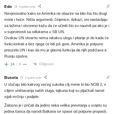
Edo
8 godine prije
Nevjerovatno kako se Amerika ne obazire na bilo šta što drugi
misle i hoće. Ništa argumenti, činjenice, dokazi, oni nastavljaju
sa lažima i otvoreno kažu da će učiniti što su naumili pa ako je i
u suprotnosti sa odlukama u SB UN.
Ovakav UN stvarno nema nikakvu ulogu i pitanje je do kada će
funkcionirati a bez njega će biti još gore. Amerika je potpuno
preuzela UN i kao da mu je glavna funkcija da njih podržava a
Rusiju sputva.
Odgovori
24
0
Busola
8 godine prije
U slučaju bilo kakvog većeg sukoba cilj mene bi bio NOB 2, s
ciljem uništavanja naših sluga, tajkuna koji su pljačkali narod
sijali mržnju i podjele.
Žalosno je i pričati da jedino neka velika previranja u svijetu su
jedina šansa da narodi Balkana se spase od potpune propasti.