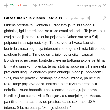
Odgovori
25
-1
Pogledaj odgovore
(4)
Bitte füllen Sie dieses Feld aus
8 godine prije
Obicna predstava. Kontrola BI predstavlja veliki zalogaj u
globalnoj igri i amerikanci se trude ostati pri koritu. To je tesko u
ovoj situaciji, pa se i retorika pojacava. Nakon sto se u Siriji
potpuno instaliraju rusi, koje Turska vec prihvaca kao silu,
kontrola znacajnog broja interesnih i energetskih ruta biti ce pod
paskom Kremlja. Time se smanjuje i potencijalni znacaj
Bondsteela, jer cemu kontrola cijevi na Balkanu ako je ventil na
BI. Rat u sirijskom pijesku, te par stotina tisuca mrtvih i nije neki
pretjerani ulog u globalnom pozicioniranju. Nadalje, pobjedom u
Siriji, Iran se prakticki naslanja na granicu Izraela, pa ne cudi
raketiranje prije dva dana. Nakon sto se likvidira preostalih
nekoliko tisuca bradatih u natikacama, preostaju jos samo
Kurdi, koji ce stisnuti vise Erdogan , a u manjoj mjeri i Assad,
pa niti tu nema bas previse prostora da se razmase USA
interes. Silazna putanja “zemlje slobodnih”.