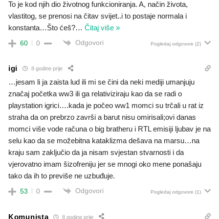
To je kod njih dio životnog funkcioniranja. A, način života,
vlastitog, se prenosi na čitav svijet..i to postaje normala i
konstanta…Što ćeš?
…
Čitaj više »
Odgovori
60
0
Pogledaj odgovore
(2)
igi
8 godine prije
…jesam li ja zaista lud ili mi se čini da neki mediji umanjuju
značaj početka ww3 ili ga relativiziraju kao da se radi o
playstation igrici….kada je počeo ww1 momci su trčali u rat iz
straha da on prebrzo završi a barut nisu omirisali;ovi danas
momci više vode računa o big bratheru i RTL emisiji ljubav je na
selu kao da se možebitna kataklizma dešava na marsu…na
kraju sam zaključio da ja nisam svjestan stvarnosti i da
vjerovatno imam šizofreniju jer se mnogi oko mene ponašaju
tako da ih to previše ne uzbuđuje.
Odgovori
53
0
Pogledaj odgovore
(1)
Komunista
8 godine prije