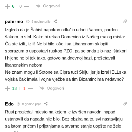
Odgovori
6
0
palermo
8 godine prije
Izgleda da je Šahist napokon odlučio udariti šahom, pardon
šakom, o stol. Kako bi rekao Domenico iz Našeg malog mista:
Ća ste izili., izili! Ne bi bilo loše i sa Libanonom sklopiti
sporazum o uspostavi ruskog PZO, pa se onda zio-nazi štakori
i hijene ne bi tek tako, gotovo na dnevnoj bazi, prešetavali
libanonskim nebom.
Ne znam mogu li Sotone sa Cipra tući Siriju, jer je izraHELLska
vojska čak imala i vojne vježbe sa tim Bizantincima nedavno?
Odgovori
13
-1
Edo
8 godine prije
Rusi pregledali mjesto na kojem je izvršen navodni napad i
ustanovili da napada nije bilo. Bez obzira na to, svi nastavljaju
sa istom pričom i prijetnjama a stvarno stanje uopšte ne žele