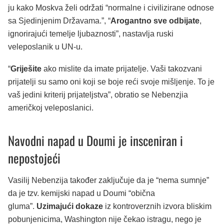
ju kako Moskva želi održati “normalne i civilizirane odnose
sa Sjedinjenim Državama.”, “
Arogantno sve odbijate
,
ignorirajući temelje ljubaznosti”, nastavlja ruski
veleposlanik u UN-u.
“
Griješite
ako mislite da imate prijatelje. Vaši takozvani
prijatelji su samo oni koji se boje reći svoje mišljenje. To je
vaš jedini kriterij prijateljstva”, obratio se Nebenzjia
američkoj veleposlanici.
Navodni napad u Doumi je insceniran i
nepostojeći
Vasilij Nebenzija također zaključuje da je “nema sumnje”
da je tzv. kemijski napad u Doumi “obična
gluma”.
Uzimajući dokaze
iz kontroverznih izvora bliskim
pobunjenicima, Washington nije čekao istragu, nego je