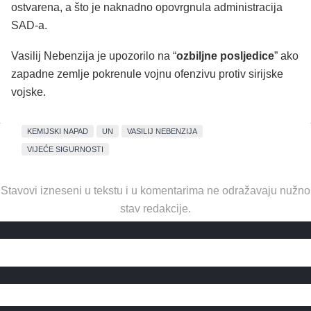
ostvarena, a što je naknadno opovrgnula administracija
SAD-a.
Vasilij Nebenzija je upozorilo na “
ozbiljne posljedice
” ako
zapadne zemlje pokrenule vojnu ofenzivu protiv sirijske
vojske.
KEMIJSKI NAPAD
UN
VASILIJ NEBENZIJA
VIJEĆE SIGURNOSTI
Stavovi izneseni u tekstu i u komentarima ne odražavaju nužno
stav redakcije.