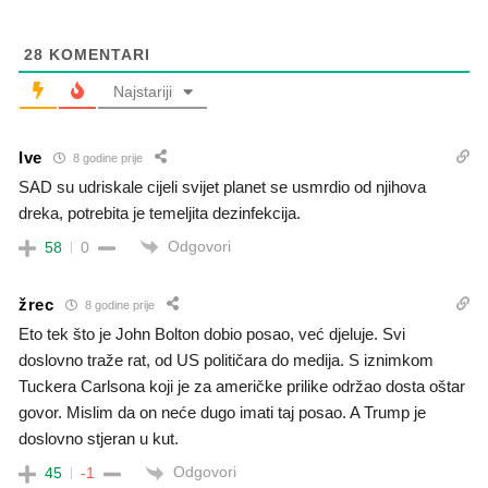
28
KOMENTARI
Najstariji
Ive
8 godine prije
SAD su udriskale cijeli svijet planet se usmrdio od njihova
dreka, potrebita je temeljita dezinfekcija.
Odgovori
58
0
žrec
8 godine prije
Eto tek što je John Bolton dobio posao, već djeluje. Svi
doslovno traže rat, od US političara do medija. S iznimkom
Tuckera Carlsona koji je za američke prilike održao dosta oštar
govor. Mislim da on neće dugo imati taj posao. A Trump je
doslovno stjeran u kut.
Odgovori
45
-1