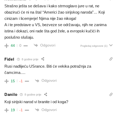
Strašno ješta se dešava i kako strmoglavo jure u rat, ne
obazirući će ni na šta! “Americi žao sirijskog naroda”… Koji
cinizam i licemjerje! Njima nije žao nikoga!
A i te predstave u VS, bezveze se održavaju, njih ne zanima
istina i dokazi, oni rade šta god žele, a evropski kučići ih
poslušno slušaju.
Odgovori
44
0
Pogledaj odgovore
(1)
Fidel
8 godine prije
Rusi nadlijeću USrance. Biti će vekika potražnja za
čamcima….
Odgovori
15
-1
Danilo
8 godine prije
Koji sirijski narod vi branite i od koga?
Odgovori
19
-1