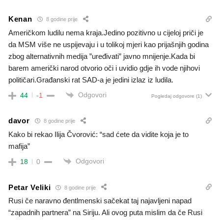
Kenan
8 godine prije
Američkom ludilu nema kraja.Jedino pozitivno u cijeloj priči je
da MSM više ne uspijevaju i u tolikoj mjeri kao prijašnjih godina
zbog alternativnih medija ”uređivati” javno mnijenje.Kada bi
barem američki narod otvorio oči i uvidio gdje ih vode njihovi
političari.Građanski rat SAD-a je jedini izlaz iz ludila.
Odgovori
44
-1
Pogledaj odgovore
(1)
davor
8 godine prije
Kako bi rekao Ilija Čvorović: “sad ćete da vidite koja je to
mafija”
Odgovori
18
0
Petar Veliki
8 godine prije
Rusi če naravno đentlmenski sačekat taj najavljeni napad
“zapadnih partnera” na Siriju. Ali ovog puta mislim da če Rusi