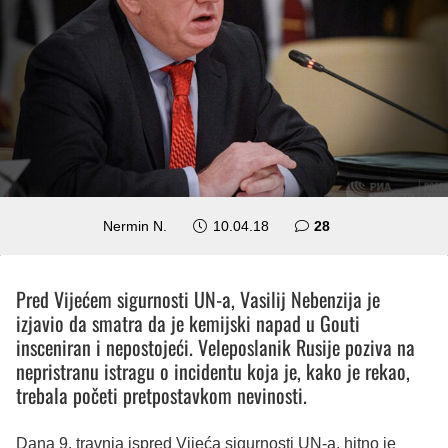
komentara
Nermin N.
10.04.18
28
Pred Vijećem sigurnosti UN-a, Vasilij Nebenzija je
izjavio da smatra da je kemijski napad u Gouti
insceniran i nepostojeći. Veleposlanik Rusije poziva na
nepristranu istragu o incidentu koja je, kako je rekao,
trebala početi pretpostavkom nevinosti.
Dana 9. travnja ispred Vijeća sigurnosti UN-a, hitno je