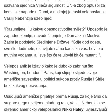
sazvana sjednica Vijeća sigurnosti UN-a zbog optužbi za
kemijske napade u Dumi, a na kojoj je ruski veleposlanik
Vaslij Nebenzija uzeo riječ:
“Razumijete li u kakvu opasnost vodite svijet?” Upozorio je
zapadne zemlje, navodeći prijetnje Damasku i Moskvi.
Zatim je podsjetio Sjedinjene Države: “Gdje god odete,
sve što dodirnete, ostavljate samo kaos iza vas. Lovite u
mutnim vodama, ali sve što će te uloviti bit će mutanti!”.
Veleposlanik je izjavio kako je duboko zabrinut što
Washington, London i Paris, koji slijepo slijede svoje
američke saveznike u politici sukoba protiv Rusije i Sirije
bez ikakvog opravdanja.
Osuđujući američke prijetnje prema Rusiji, za koje tvrdi da
su gore nego u vrijeme hladnog rata, Vasilij Nebenzija se
okrenuo američkoj veleposlanici
Nikki Haley
, uvjeravajući