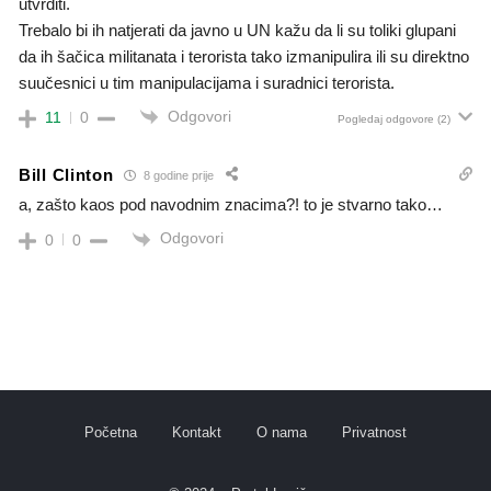
utvrditi.
Trebalo bi ih natjerati da javno u UN kažu da li su toliki glupani
da ih šačica militanata i terorista tako izmanipulira ili su direktno
suučesnici u tim manipulacijama i suradnici terorista.
Odgovori
11
0
Pogledaj odgovore
(2)
Bill Clinton
8 godine prije
a, zašto kaos pod navodnim znacima?! to je stvarno tako…
Odgovori
0
0
Početna
Kontakt
O nama
Privatnost