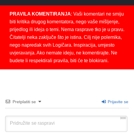
PRAVILA KOMENTIRANJA
: Vaši komentari ne smiju
biti kritika drugog komentatora, nego vaše mišljenje,
prijedlog ili ideja o temi. Nema rasprave tko je u pravu.
Čitatelji neka zaključe što je istina. Cilj nije polemika,
nego napredak svih Logičara. Inspiracija, umjesto
uvjeravanja. Ako nemate ideju, ne komentirajte. Ne
budete li respektirali pravila, biti će te blokirani.
Pretplatiti se
Prijavite se
3000