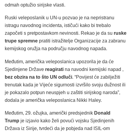
odmah optužio sirijske vlasti.
Ruski veleposlanik u UN-u pozvao je na nepristranu
istragu navodnog incidenta, ističući kako bi trebalo
započeti s pretpostavkom nevinosti. Rekao je da su
ruske
trupe spremne
pratiti istražitelje Organizacije za zabranu
kemijskog oružja na području navodnog napada.
Međutim, američka veleposlanica upozorila je da će
Sjedinjene Države
reagirati
na navodni kemijski napad ,
bez obzira na to što UN odluči
. “Povijest će zabilježiti
trenutak kada je Vijeće sigurnosti izvršilo svoju dužnost ili
je pokazalo potpun neuspjeh u zaštiti sirijskog naroda”,
dodala je američka veleposlanica Nikki Haley.
Međutim, 29. ožujka, američki predsjednik
Donald
Trump
je izjavio kako želi povući vojsku Sjedinjenih
Država iz Sirije, tvrdeći da je pobjeda nad ISIL-om