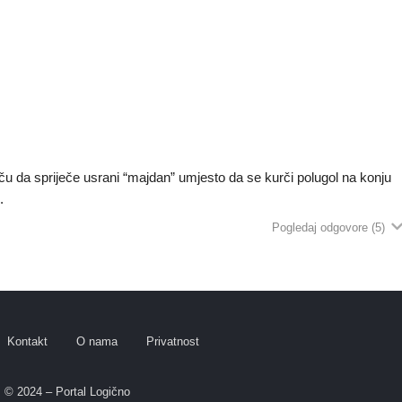
u da spriječe usrani “majdan” umjesto da se kurči polugol na konju
.
Pogledaj odgovore
(5)
Kontakt
O nama
Privatnost
© 2024 – Portal Logično