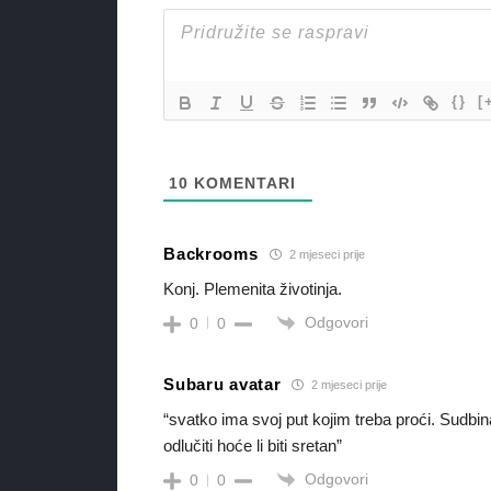
{}
[
10
KOMENTARI
Backrooms
2 mjeseci prije
Konj. Plemenita životinja.
Odgovori
0
0
Subaru avatar
2 mjeseci prije
“svatko ima svoj put kojim treba proći. Sudbin
odlučiti hoće li biti sretan”
Odgovori
0
0