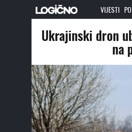
VIJESTI
PO
Ukrajinski dron u
na 