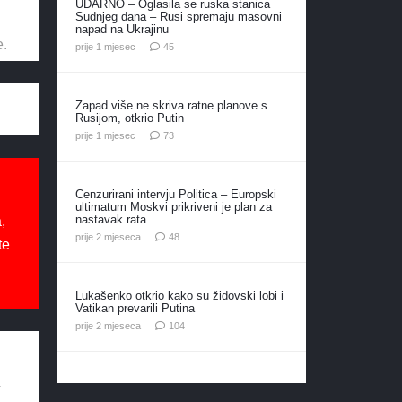
UDARNO – Oglasila se ruska stanica
Sudnjeg dana – Rusi spremaju masovni
napad na Ukrajinu
e.
komentara
prije 1 mjesec
45
Zapad više ne skriva ratne planove s
Rusijom, otkrio Putin
komentara
prije 1 mjesec
73
Cenzurirani intervju Politica – Europski
ultimatum Moskvi prikriveni je plan za
nastavak rata
,
komentara
prije 2 mjeseca
48
te
Lukašenko otkrio kako su židovski lobi i
Vatikan prevarili Putina
komentara
prije 2 mjeseca
104