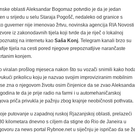
nske oblasti Aleksandar Bogomaz potvrdio je da je jedan
en u srijedu u selu Staraja Pogošč, nedaleko od granice s
ko guverner nije imenovao žrtvu, novinska agencija RIA Novosti
zvore iz zakonodavnih tijela koji tvrde da je riječ o lokalnoj
 poznatoj na internetu kao
Saša Konj
. Telegram kanali brzo su
grafije tijela na cesti pored njegove prepoznatljive narančaste
crtanim konjem.
o viralan prošlog mjeseca nakon što su vozači snimili kako hod
ukući prikolicu koju je nazvao svojim improviziranim mobilnim
e zna o njegovom životu osim činjenice da se zvao Aleksandar
godina te da je prije radio na farmi i u automehaničarskoj
gova priča privukla je pažnju zbog krajnje neobičnosti pothvata.
oje putovanje u zapadnoj ruskoj Rjazanjskoj oblasti, prelazeći
30 kilometara dnevno s ciljem da stigne do Rio de Janeira u
govoru za news portal Rybnoe.net u siječnju je ispričao da se že