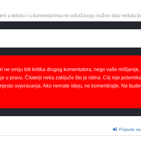
eni u tekstu i u komentarima ne odražavaju nužno stav redakcij
ri ne smiju biti kritika drugog komentatora, nego vaše mišljenje,
je u pravu. Čitatelji neka zaključe što je istina. Cilj nije polemika
mjesto uvjeravanja. Ako nemate ideju, ne komentirajte. Ne bude
Prijavite se