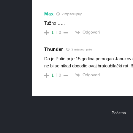
Max
2 mjeseci prije
Tužno……
Odgovori
1
0
Thunder
2 mjeseci prije
Da je Putin prije 15 godina pomogao Janukovič
ne bi se nikad dogodio ovaj bratoubilački rat !!!
Odgovori
1
0
Početna