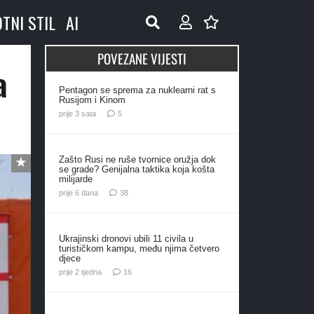
OTNI STIL
AI
POVEZANE VIJESTI
a
Pentagon se sprema za nuklearni rat s
Rusijom i Kinom
komentara
prije 3 sata
5
Zašto Rusi ne ruše tvornice oružja dok
se grade? Genijalna taktika koja košta
milijarde
komentara
prije 6 dana
38
Ukrajinski dronovi ubili 11 civila u
turističkom kampu, među njima četvero
djece
komentara
prije 2 tjedna
16