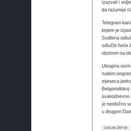
izazvati i vid
da razumije ri
Telegram kanal
kojem je izjav
Sudbina odluču
odlučiti hoće 
obzirom na oko
Ukrajina osim 
ruskim pogran
mjeseca jedna 
Belgorodskoj o
svakodnevno s
je neobično ve
u drugom član
CIVILNE ŽRTVE