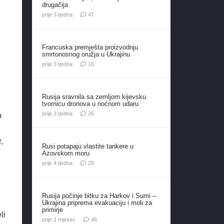
drugačija
komentara
prije 3 tjedna
47
Francuska premješta proizvodnju
smrtonosnog oružja u Ukrajinu
komentara
prije 3 tjedna
16
Rusija sravnila sa zemljom kijevsku
tvornicu dronova u noćnom udaru
komentara
prije 3 tjedna
26
a
,
Rusi potapaju vlastite tankere u
Azovskom moru
komentara
prije 4 tjedna
29
Rusija počinje bitku za Harkov i Sumi –
Ukrajina priprema evakuaciju i moli za
primirje
li
komentara
prije 1 mjesec
46