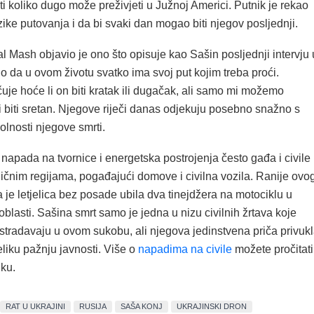
jeti koliko dugo može preživjeti u Južnoj Americi. Putnik je rekao
zike putovanja i da bi svaki dan mogao biti njegov posljednji.
 Mash objavio je ono što opisuje kao Sašin posljednji intervju 
io da u ovom životu svatko ima svoj put kojim treba proći.
je hoće li on biti kratak ili dugačak, ali samo mi možemo
li biti sretan. Njegove riječi danas odjekuju posebno snažno s
lnosti njegove smrti.
napada na tvornice i energetska postrojenja često gađa i civile
ičnim regijama, pogađajući domove i civilna vozila. Ranije ovo
je letjelica bez posade ubila dva tinejdžera na motociklu u
blasti. Sašina smrt samo je jedna u nizu civilnih žrtava koje
tradavaju u ovom sukobu, ali njegova jedinstvena priča privuk
liku pažnju javnosti. Više o
napadima na civile
možete pročitati
ku.
RAT U UKRAJINI
RUSIJA
SAŠA KONJ
UKRAJINSKI DRON