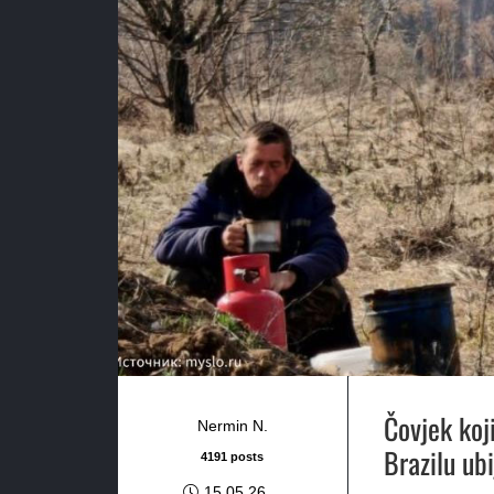
Čovjek koj
Nermin N.
Brazilu ub
4191 posts
15.05.26