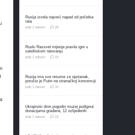
Rusija izvela najveći napad od početka
rata
u
komentara
prije 1 mjesec
28
Ruski Rassvet mijenja pravila igre u
satelitskom ratovanju
komentara
prije 1 mjesec
10
 u
g
Rusija ima sve resurse za opstanak,
poručio je Putin na stranačkoj konvenciji
komentara
prije 1 mjesec
33
la
Ukrajinski dron pogodio muzej podignut
donacijama građana, 12 ozlijeđenih
komentara
prije 1 mjesec
10