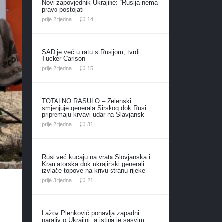
Novi zapovjednik Ukrajine: “Rusija nema
pravo postojati
komentara
prije 2 tjedna
14
SAD je već u ratu s Rusijom, tvrdi
Tucker Carlson
komentara
prije 2 tjedna
15
TOTALNO RASULO – Zelenski
smjenjuje generala Sirskog dok Rusi
pripremaju krvavi udar na Slavjansk
komentar
prije 2 tjedna
31
Rusi već kucaju na vrata Slovjanska i
Kramatorska dok ukrajinski generali
izvlače topove na krivu stranu rijeke
komentar
prije 3 tjedna
21
Lažov Plenković ponavlja zapadni
narativ o Ukrajini, a istina je sasvim