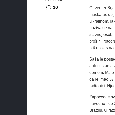
komentara
10
Guverner Brja
muškarac ubij
Ukrajinom. Ia
poziva se na i
slavnoj osobi
proširili foto
prikolice s na
Saša je posta
autocestama v
domom. Malo s
da je imao 37 
radionici. Nje
Započeo je sv
navodno i do 
Brazilu. U raz