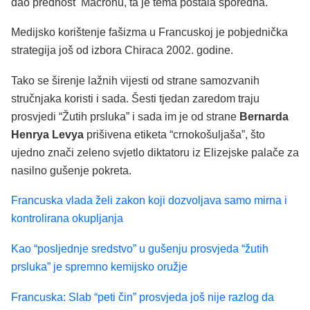
dao prednost Macronu, ta je tema postala sporedna.
Medijsko korištenje fašizma u Francuskoj je pobjednička
strategija još od izbora Chiraca 2002. godine.
Tako se širenje lažnih vijesti od strane samozvanih
stručnjaka koristi i sada. Šesti tjedan zaredom traju
prosvjedi “Žutih prsluka” i sada im je od strane
Bernarda
Henrya Levya
prišivena etiketa “crnokošuljaša”, što
ujedno znači zeleno svjetlo diktatoru iz Elizejske palače za
nasilno gušenje pokreta.
Francuska vlada želi zakon koji dozvoljava samo mirna i
kontrolirana okupljanja
Kao “posljednje sredstvo” u gušenju prosvjeda “žutih
prsluka” je spremno kemijsko oružje
Francuska: Slab “peti čin” prosvjeda još nije razlog da