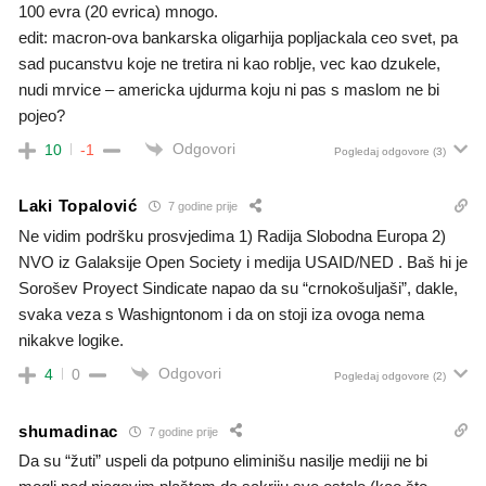
100 evra (20 evrica) mnogo.
edit: macron-ova bankarska oligarhija popljackala ceo svet, pa
sad pucanstvu koje ne tretira ni kao roblje, vec kao dzukele,
nudi mrvice – americka ujdurma koju ni pas s maslom ne bi
pojeo?
Odgovori
10
-1
Pogledaj odgovore
(3)
Laki Topalović
7 godine prije
Ne vidim podršku prosvjedima 1) Radija Slobodna Europa 2)
NVO iz Galaksije Open Society i medija USAID/NED . Baš hi je
Sorošev Proyect Sindicate napao da su “crnokošuljaši”, dakle,
svaka veza s Washigntonom i da on stoji iza ovoga nema
nikakve logike.
Odgovori
4
0
Pogledaj odgovore
(2)
shumadinac
7 godine prije
Da su “žuti” uspeli da potpuno eliminišu nasilje mediji ne bi