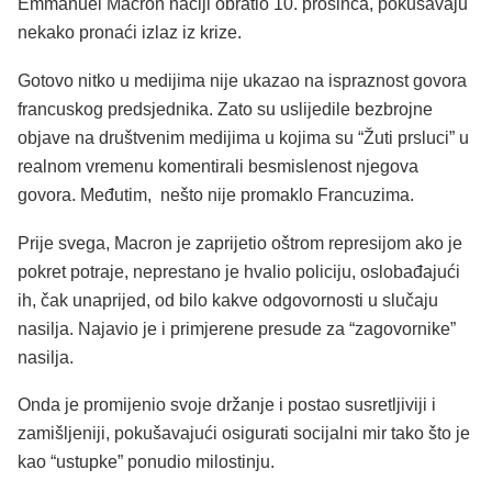
Emmanuel Macron naciji obratio 10. prosinca, pokušavaju
nekako pronaći izlaz iz krize.
Gotovo nitko u medijima nije ukazao na ispraznost govora
francuskog predsjednika. Zato su uslijedile bezbrojne
objave na društvenim medijima u kojima su “Žuti prsluci” u
realnom vremenu komentirali besmislenost njegova
govora. Međutim, nešto nije promaklo Francuzima.
Prije svega, Macron je zaprijetio oštrom represijom ako je
pokret potraje, neprestano je hvalio policiju, oslobađajući
ih, čak unaprijed, od bilo kakve odgovornosti u slučaju
nasilja. Najavio je i primjerene presude za “zagovornike”
nasilja.
Onda je promijenio svoje držanje i postao susretljiviji i
zamišljeniji, pokušavajući osigurati socijalni mir tako što je
kao “ustupke” ponudio milostinju.