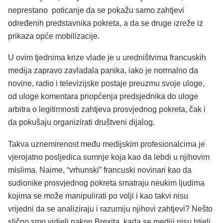
neprestano poticanje da se pokažu samo zahtjevi
određenih predstavnika pokreta, a da se druge izreže iz
prikaza opće mobilizacije.
U ovim tjednima krize vlade je u uredništvima francuskih
medija zapravo zavladala panika, iako je normalno da
novine, radio i televizijske postaje preuzmu svoje uloge,
od uloge komentara priopćenja predsjednika do uloge
arbitra o legitimnosti zahtjeva prosvjednog pokreta, čak i
da pokušaju organizirati društveni dijalog.
Takva uznemirenost među medijskim profesionalcima je
vjerojatno posljedica sumnje koja kao da lebdi u njihovim
mislima. Naime, “vrhunski” francuski novinari kao da
sudionike prosvjednog pokreta smatraju neukim ljudima
kojima se može manipulirati po volji i kao takvi nisu
vrijedni da se analiziraju i razumiju njihovi zahtjevi? Nešto
slično smo vidjeli nakon Brexita, kada se mediji nisu htjeli