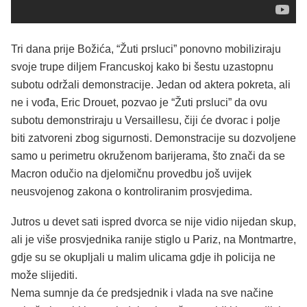
Tri dana prije Božića, “Žuti prsluci” ponovno mobiliziraju
svoje trupe diljem Francuskoj kako bi šestu uzastopnu
subotu održali demonstracije. Jedan od aktera pokreta, ali
ne i vođa, Eric Drouet, pozvao je “Žuti prsluci” da ovu
subotu demonstriraju u Versaillesu, čiji će dvorac i polje
biti zatvoreni zbog sigurnosti. Demonstracije su dozvoljene
samo u perimetru okruženom barijerama, što znači da se
Macron odučio na djelomičnu provedbu još uvijek
neusvojenog zakona o kontroliranim prosvjedima.
Jutros u devet sati ispred dvorca se nije vidio nijedan skup,
ali je više prosvjednika ranije stiglo u Pariz, na Montmartre,
gdje su se okupljali u malim ulicama gdje ih policija ne
može slijediti.
Nema sumnje da će predsjednik i vlada na sve načine