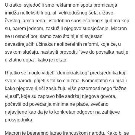
Ukratko, svjedočili smo reklamnom spotu promicanja
imidža nefleksibilnog, ali velikodušnog šefa države,
čvrstog jamca reda i istodobno suosjećajnog s ljudima koji
su, barem jednom, zaslužili njegovo suosjećanje. Macron
se u osnovi bori samo zato što nije ni svjestan
devastirajućih učinaka neoliberalnih reformi, koje će, u
svakom slučaju, nastaviti provoditi “sve do povratka nacije
u zlatno doba”, kako je rekao.
Rijetko se moglo vidjeli “demokratskog” predsjednika koji
svom narodu prijeti s toliko cinizma. Komentatori su pisali
kako njegove riječi zaslužuju više pozornosti nego “lažne
vijesti”, koje su zapravo bile sadržaj njegova govora,
počevši od povećanja minimalne plaće, svečano
najavljene kao da je to konkretan odgovor na zahtjeve
prosvjednika.
Macron je besramno lagao francuskom narodu. Kako bi se