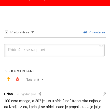
Pretplatiti se
Prijavite se
3000
26
KOMENTARI
Najstariji
udav
7 godine prije
100 evra mnogo, a 20? je l’ to u africi? ne? francuska najbolje
da izadje iz eu, i pripoji se africi, inace je propala kada je joj je