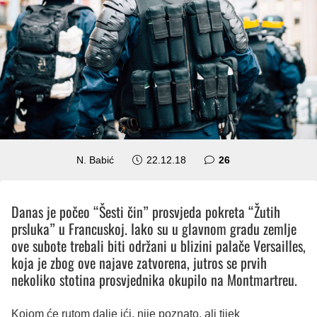
komentara
N. Babić
22.12.18
26
Danas je počeo “Šesti čin” prosvjeda pokreta “Žutih
prsluka” u Francuskoj. Iako su u glavnom gradu zemlje
ove subote trebali biti održani u blizini palače Versailles,
koja je zbog ove najave zatvorena, jutros se prvih
nekoliko stotina prosvjednika okupilo na Montmartreu.
Kojom će rutom dalje ići, nije poznato, ali tijek