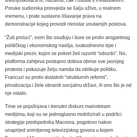
srednjoškolaca ili, nažalost, čak i osoba s invaliditetom.
Poruke sudionika prosvjeda se šalju uživo, u realnom
vremenu, i prate sustavno lišavanje prava na
demonstracije kojeg provodi ministar unutarnjih poslova.
“Žuti prsluci”, osim što osuđuju i bore se protiv arogantnog
političkog i ekonomskog nasilja, svakodnevno trpe i
medijski prezir, kojim se pokret želi razoriti “odozdo”. No,
platforma zahtjeva postupno dobiva obrise sve jasnijeg
protesta i pokazuje želju naroda da oblikuje politiku.
Francuzi su protiv dodatnih “strukturnih reformi”,
privatizacija i žele obraniti socijalnu državi, ili ono što je od
nje ostalo.
Time se pojašnjava i trenutni diskurs mainstream
medijima, koji su se jednoglasno mobilizirali u podršci
strategije predsjednika Macrona, pogotovo nakon
unaprijed snimljenog televizijskog govora u kojem