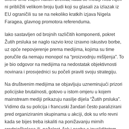
ni približiti velikom broju ljudi koji su glasali za izlazak iz
EU ograničili su se na nekoliko kratkih izjava Nigela
Faragea, glavnog promotora referenduma.
Iako sastavljen od brojnih različitih komponenti, pokret
Žutih prsluka se naglo razvio kroz izravno iskustvo borbe,
uz opće nepovjerenje prema medijima, kojima su time
poručile da nemaju monopol na “proizvodnju mišljenja”. To
je bio odgovor na medijima na nedostatak objektivnosti
novinara i prosvjednici su počeli praviti svoju strategiju.
Na društvenim medijima se objavljuju uznemirujući prizori
policijske brutalnosti, gotovo u istom omjeru u kojem
mainstream mediji prikazuju nasilje dijela “Žutih prsluka”.
Vidimo da su policija i francuski žandari često paralizirani
pred organiziranim skupinama u akciji, dok su vrlo revni
kada se bijes treba iskaliti na ponižavanju mirnih