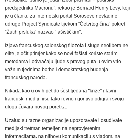
predsjedniku Macronu”, rekao je Bernard Henry Levy, koji
je u članku za internetski portal Soroseve nevladine
udruge Project Syndicate tijekom “Četvrtog čina” pokret
“Žutih prsluka” nazvao “fašističkim”.
Izjava francuskog salonskog filozofa i sluge neoliberalne
elite je očit primjer kako se novi fašisti koriste starim
metodama i odvraćaju ljude s pravog puta u ovim vrlo
važnim tjednima borbe i demokratskog buđenja
francuskog naroda.
Nikada kao u ovih pet do šest tjedana “krize” glavni
francuski mediji nisu tako revno i gorljivo odigrali svoju
ulogu čuvara novog poretka.
Uzalud su razne organizacije upozoravale i osuđivale
medijski tretman temeljen na neprovjerenim
informacijama, na njihovu komunikaciju s vladom, na