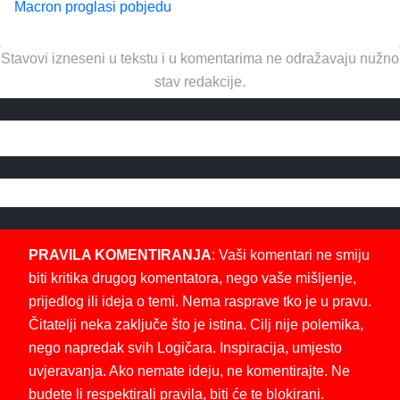
Macron proglasi pobjedu
Stavovi izneseni u tekstu i u komentarima ne odražavaju nužno
stav redakcije.
PRAVILA KOMENTIRANJA
: Vaši komentari ne smiju
biti kritika drugog komentatora, nego vaše mišljenje,
prijedlog ili ideja o temi. Nema rasprave tko je u pravu.
Čitatelji neka zaključe što je istina. Cilj nije polemika,
nego napredak svih Logičara. Inspiracija, umjesto
uvjeravanja. Ako nemate ideju, ne komentirajte. Ne
budete li respektirali pravila, biti će te blokirani.