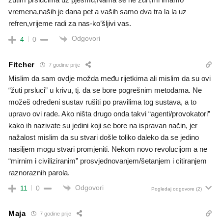
vremena,naših je dana pet a vaših samo dva tra la la uz
refren,vrijeme radi za nas-ko’šljivi vas.
Odgovori
4
0
Fitcher
7 godine prije
Mislim da sam ovdje možda među rijetkima ali mislim da su ovi
“žuti prsluci” u krivu, tj. da se bore pogrešnim metodama. Ne
možeš određeni sustav rušiti po pravilima tog sustava, a to
upravo ovi rade. Ako ništa drugo onda takvi “agenti/provokatori”
kako ih nazivate su jedini koji se bore na ispravan način, jer
nažalost mislim da su stvari došle toliko daleko da se jedino
nasiljem mogu stvari promjeniti. Nekom novo revolucijom a ne
“mirnim i civiliziranim” prosvjednovanjem/šetanjem i citiranjem
raznoraznih parola.
Odgovori
11
0
Pogledaj odgovore
(2)
Maja
7 godine prije