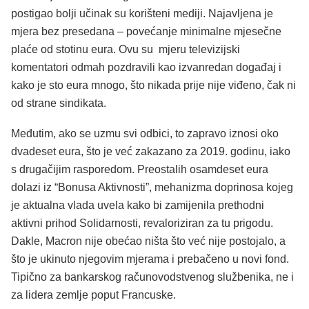
postigao bolji učinak su korišteni mediji. Najavljena je
mjera bez presedana – povećanje minimalne mjesečne
plaće od stotinu eura. Ovu su mjeru televizijski
komentatori odmah pozdravili kao izvanredan događaj i
kako je sto eura mnogo, što nikada prije nije viđeno, čak ni
od strane sindikata.
Međutim, ako se uzmu svi odbici, to zapravo iznosi oko
dvadeset eura, što je već zakazano za 2019. godinu, iako
s drugačijim rasporedom. Preostalih osamdeset eura
dolazi iz “Bonusa Aktivnosti”, mehanizma doprinosa kojeg
je aktualna vlada uvela kako bi zamijenila prethodni
aktivni prihod Solidarnosti, revaloriziran za tu prigodu.
Dakle, Macron nije obećao ništa što već nije postojalo, a
što je ukinuto njegovim mjerama i prebačeno u novi fond.
Tipično za bankarskog računovodstvenog službenika, ne i
za lidera zemlje poput Francuske.