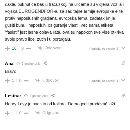
dakle, puknut ce bas u fracuskoj. na ulicama su vidjena vozila i
vojska EUROGENDFOR-a, za sad tajne armije evropske elite
protiv neposlusnih gradjana, evropska fema. zadatak im je
gusiti bunu i neposluh, osiguranje vlasti. vec sama etiketa
“fasisti” jest jasna objava rata. ova eu napokon sve vise otkriva
svoje pravo lice. zutih i u portugalu.
Odgovori
16
0
Pogledaj odgovore
(3)
Ana
7 godine prije
Bravo
Odgovori
1
0
Pogledaj odgovore
(1)
Lesinar
7 godine prije
Henry Levy je nacista od kalibra. Demagog i prodavač laži.
Odgovori
1
0