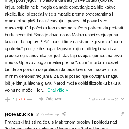
mogli pod njegovim plaštom da sakriju sve ostalo (kao što
kriju), policija ne bi mogla da nađe opravdanje za bilo kakve
akcije, ljudi bi osećali više simpatije prema protestantima i
manje bi se plašili da učestvuju – protesti bi postali sve
masovniji. Od početka kao osnovno ističem potrebu da protesti
budu nenasilni. Sada je dovoljno da Makro ubaci svoju grupu
koja će da napravi žešći haos i time da stvori izgovor za “punu
upotrebu” policijskih snaga. Izgovor koji će biti legitiman i za
prosečnog stanovnika jer ljudi stavljaju svoju sigurnost na prvo
mesto. Upravo zbog simpatija prema “žutim” moj bi im savet
bio da se povuku do proleća i da tada krenu sa masovnim ali
mirnim demonstracijama. Za ovaj posao nije dovoljna snaga,
još je bitnija hladna glava. Narod može dobiti filozofsku bitku ali
vojnu ne može – jer
…
Čitaj više »
Odgovori
7
-13
Pogledaj odgovore
(4)
jezevakucica
7 godine prije
Francuski fašisti na čelu s Makronom proslavili pobjedu nad
žutim prslucima uz pjesmu,Nama se ne žuri,mi imamo