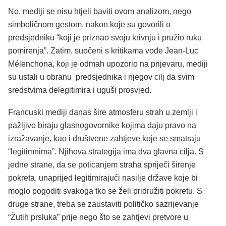
No, mediji se nisu htjeli baviti ovom analizom, nego
simboličnom gestom, nakon koje su govorili o
predsjedniku “koji je priznao svoju krivnju i pružio ruku
pomirenja”. Zatim, suočeni s kritikama vođe Jean-Luc
Mélenchona, koji je odmah upozorio na prijevaru, mediji
su ustali u obranu predsjednika i njegov cilj da svim
sredstvima delegitimira i uguši prosvjed.
Francuski mediji danas šire atmosferu strah u zemlji i
pažljivo biraju glasnogovornike kojima daju pravo na
izražavanje, kao i društvene zahtjeve koje se smatraju
“legitimnima”. Njihova strategija ima dva glavna cilja. S
jedne strane, da se poticanjem straha spriječi širenje
pokreta, unaprijed legitimirajući nasilje države koje bi
moglo pogoditi svakoga tko se želi pridružiti pokretu. S
druge strane, treba se zaustaviti političko sazrijevanje
“Žutih prsluka” prije nego što se zahtjevi pretvore u