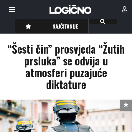
NAJČITANIJE
“Šesti čin” prosvjeda “Žutih
prsluka” se odvija u
atmosferi puzajuće
diktature