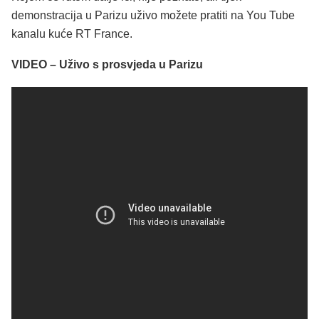
demonstracija u Parizu uživo možete pratiti na You Tube
kanalu kuće RT France.
VIDEO – Uživo s prosvjeda u Parizu