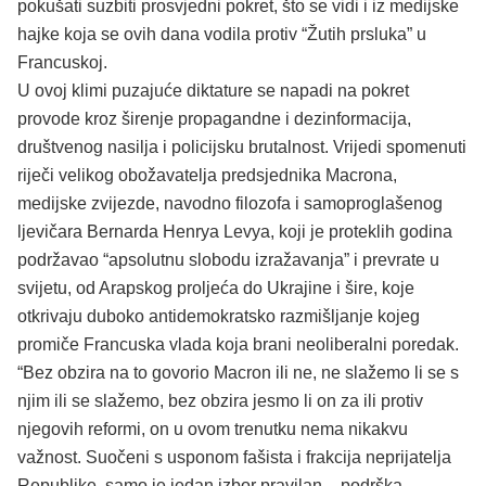
pokušati suzbiti prosvjedni pokret, što se vidi i iz medijske
hajke koja se ovih dana vodila protiv “Žutih prsluka” u
Francuskoj.
U ovoj klimi puzajuće diktature se napadi na pokret
provode kroz širenje propagandne i dezinformacija,
društvenog nasilja i policijsku brutalnost. Vrijedi spomenuti
riječi velikog obožavatelja predsjednika Macrona,
medijske zvijezde, navodno filozofa i samoproglašenog
ljevičara Bernarda Henrya Levya, koji je proteklih godina
podržavao “apsolutnu slobodu izražavanja” i prevrate u
svijetu, od Arapskog proljeća do Ukrajine i šire, koje
otkrivaju duboko antidemokratsko razmišljanje kojeg
promiče Francuska vlada koja brani neoliberalni poredak.
“Bez obzira na to govorio Macron ili ne, ne slažemo li se s
njim ili se slažemo, bez obzira jesmo li on za ili protiv
njegovih reformi, on u ovom trenutku nema nikakvu
važnost. Suočeni s usponom fašista i frakcija neprijatelja
Republike, samo je jedan izbor pravilan – podrška