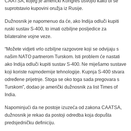
CAATSA, kojeg je američki Kongres usvojio kako bi se
suprotstavio kupovini oružja iz Rusije.
Dužnosnik je napomenuo da će, ako Indija odluči kupiti
ruski sustav S-400, to imati ozbiljne posljedice za
bilateralne vojne veze.
“Možete vidjeti vrlo ozbiljne razgovore koji se odvijaju s
našim NATO partnerom Turskom. Isti problem će nastati
ako Indija odluči kupiti sustav S-400. Ne miješamo sustave
koji koriste najmodernije tehnologije. Kupnja S-400 stvara
određene prijetnje. Stoga se oko toga sada pregovara s
Turskom”, dodao je američki dužnosnik za list Times of
India.
Napominjući da ne postoje izuzeća od zakona CAATSA,
dužnosnik je rekao da postoji odredba koja dopušta
predsjedničku definiciju.