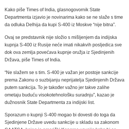
Kako piše Times of India, glasnogovornik State
Departmenta izjavio je novinarima kako se ne slaže s time
da odluka Delhija da kupi S-400 iz Moskve “nije bitna”.
Ovaj se predstavnik nije složio s mišljenjem da indijska
kupnja S-400 iz Rusije neće imati nikakvih posljedica sve
dok ova zemlja povećava kupnje oružja iz Sjedinjenih
Država, piše Times of India.
“Ne slažem se s tim. S-400 je važan jer postoje sankcije
prema Zakonu o suzbijanju neprijatelja Sjedinjenih Država
putem sankcija. To je također važno jer takve zalihe
ometaju buduću visokotehnološku suradnju”, kazao je
dužnosnik State Departmenta za indijski list.
Sporazum o kupnji S-400 mogao bi dovesti do toga da
Sjedinjene Države uvedu sankcije u skladu sa zakonom