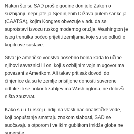
Nakon što su SAD prošle godine donijele Zakon o
suzbijanju neprijatelja Sjedinjenih Država putem sankcija
(CAATSA), kojim Kongres obvezuje vladu da se
suprotstavi izvozu ruskog modernog oružja, Washington je
istog trenutka počeo prijetiti zemljama koje su se odlučile
kupiti ove sustave.
Stvar je američko vodstvo posebno bolna kada to učine
njihovi saveznici ili oni koji s ozbiljnim vojnim ugovorima
povezani s Amerikom. Ali takav pritisak dovodi do
činjenice da su te zemlje prisiljene donositi suverene
odluke ili se pokoriti zahtjevima Washingtona, ne dobivši
ništa zauzvrat.
Kako su u Turskoj i Indiji na vlasti nacionalističke vođe,
koji popuštanje smatraju znakom slabosti, SAD se
suočavaju s otporom i velikim gubitkom imidža globalne
supersile.