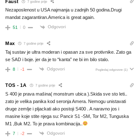
Faust
7 godine prije
Nezaposlenost u USA najmanja u zadnjih 50 godina.Drugi
mandat zagarantiran.America is great again.
Odgovori
51
0
Max
7 godine prije
Taj sustav je ultra moderan i opasan za sve protivnike. Zato ga
se SAD i boje. jer da je to “kanta” ne bi im bilo stalo.
Odgovori
8
-1
Pogledaj odgovore
(1)
TOS - 1A
7 godine prije
S 400 je prava mašina( monstrum ubica ).Skida sve sto leti..
zato je velika panika kod seronja Amera. Nemogu unistavati
druge zemlje i pljackati ako postoji S400 . A naravno jos i
masine koje stite njega su: Pancir S1 -SM, Tor M2, Tunguska
M1 ,Buk M2. To je prava kombinacija..
Odgovori
7
-2