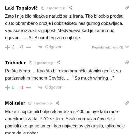
Laki Topalović
7 godine prije
Zato i nije bilo nikakve narudžbe iz Irana. Tko bi odbio prodati
čisto obrambeno oružje i dobitietiketu nesigurnog dobavljača.
već suse izvukli s gluposti Medvedeva kad je zamrznuo
ugovor…… Ali Bloomberg zna najbolje.
Odgovori
3
-7
Pogledaj odgovore
(5)
Trubadur
7 godine prije
Pa šta čemo…. Kao što bi rekao američki stabilni genije, sa
partizanskim imenom Covfefe….. ” So much winning…”
Odgovori
5
-1
Mölltaler
7 godine prije
Može li uopće biti bolje reklame za s-400 od ove koju rade
amerikanci za taj PZO sistem. Svaki normalan čovjek si
pomisli ako ga se ameri, kao najveća svjetska sila, toliko boje
mora da je dobar.