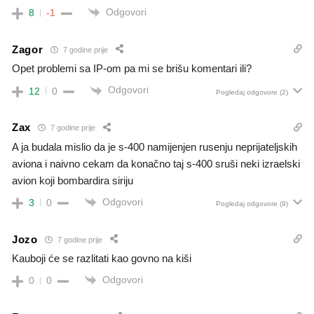
Odgovori
8
-1
Zagor
7 godine prije
Opet problemi sa IP-om pa mi se brišu komentari ili?
Odgovori
12
0
Pogledaj odgovore
(2)
Zax
7 godine prije
A ja budala mislio da je s-400 namijenjen rusenju neprijateljskih
aviona i naivno cekam da konačno taj s-400 sruši neki izraelski
avion koji bombardira siriju
Odgovori
3
0
Pogledaj odgovore
(9)
Jozo
7 godine prije
Kauboji će se razlitati kao govno na kiši
Odgovori
0
0