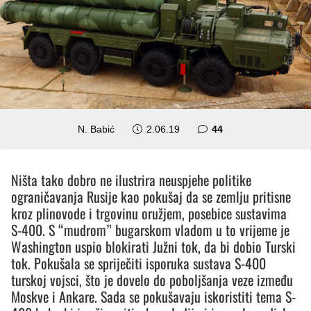
komentara
N. Babić
2.06.19
44
Ništa tako dobro ne ilustrira neuspjehe politike
ograničavanja Rusije kao pokušaj da se zemlju pritisne
kroz plinovode i trgovinu oružjem, posebice sustavima
S-400. S “mudrom” bugarskom vladom u to vrijeme je
Washington uspio blokirati Južni tok, da bi dobio Turski
tok. Pokušala se spriječiti isporuka sustava S-400
turskoj vojsci, što je dovelo do poboljšanja veze između
Moskve i Ankare. Sada se pokušavaju iskoristiti tema S-