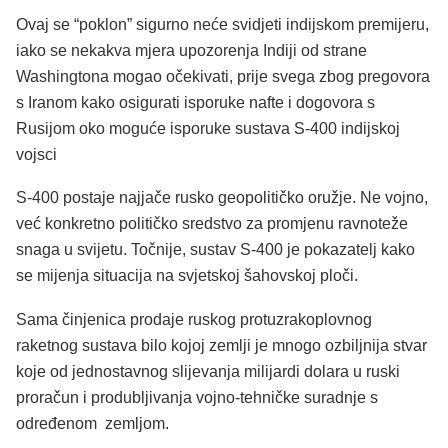
Ovaj se “poklon” sigurno neće svidjeti indijskom premijeru,
iako se nekakva mjera upozorenja Indiji od strane
Washingtona mogao očekivati, prije svega zbog pregovora
s Iranom kako osigurati isporuke nafte i dogovora s
Rusijom oko moguće isporuke sustava S-400 indijskoj
vojsci
S-400 postaje najjače rusko geopolitičko oružje. Ne vojno,
već konkretno političko sredstvo za promjenu ravnoteže
snaga u svijetu. Točnije, sustav S-400 je pokazatelj kako
se mijenja situacija na svjetskoj šahovskoj ploči.
Sama činjenica prodaje ruskog protuzrakoplovnog
raketnog sustava bilo kojoj zemlji je mnogo ozbiljnija stvar
koje od jednostavnog slijevanja milijardi dolara u ruski
proračun i produbljivanja vojno-tehničke suradnje s
određenom zemljom.