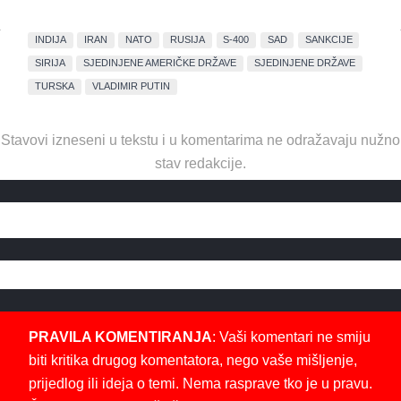
INDIJA
IRAN
NATO
RUSIJA
S-400
SAD
SANKCIJE
SIRIJA
SJEDINJENE AMERIČKE DRŽAVE
SJEDINJENE DRŽAVE
TURSKA
VLADIMIR PUTIN
Stavovi izneseni u tekstu i u komentarima ne odražavaju nužno
stav redakcije.
PRAVILA KOMENTIRANJA
: Vaši komentari ne smiju
biti kritika drugog komentatora, nego vaše mišljenje,
prijedlog ili ideja o temi. Nema rasprave tko je u pravu.