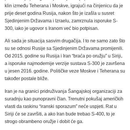
klin između Teherana i Moskve, igrajući na činjenicu da je
prije deset godina Rusija, nakon što je izašla u susret
Sjedinjenim Državama i Izraelu, zamrznula isporuke S-
300, iako je ugovor s Iranom već bio potpisan.
Ali sada je situacija sasvim drugačija. I to ne samo zato što
su se odnosi Rusije sa Sjedinjenim Državama promijenili.
Od 2015. godine su Rusija i Iran “braća po oružju” u Siriji,
a isporuke najmodernije verzije sustava S-300 je završena
u jesen 2016. godine. Političke veze Moskve i Teherana su
također postale bliže.
Iran je na granici pridruživanja Šangajskoj organizaciji za
suradnju kao punopravni član. Trenutni pokušaj američkih
vlasti da raskinu “iranski sporazum” neće uspjeti. Rat u
Siriji će se završiti, a ako Iran bude trebao S-400, to je
strogo obrambeno oružje i dobit će ga.