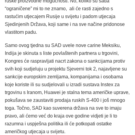
ruske proizvodne mogućnosti. No, koliko su sada
“ograničene” mi to ne znamo, ali će rasti zajedno s
rastućim utjecajem Rusije u svijetu i padom utjecaja
Sjedinjenih Država, koji same i na sve načine pridonose
vlastitom padu.
Samo ovog tjedna su SAD uvele nove carine Meksiku,
Indija je skinuta s liste povlaštenih partnera u trgovini,
Kongres će raspravljati nacrt zakona o sankcijama protiv
svih koji sudjeluju u projektu Sjeverni tok 2, najavljene su
sankcije europskim zemljama, kompanijama i osobama
koje koriste ili su sudjelovali u izradi sustava Instex za
trgovinu s Iranom, Huawei je stalna tema američke uprave,
pokušava se zaustaviti prodaja ruskih S-400 i još mnogo
toga. Točno, SAD kao suverena država na sve to imaju
pravo, ali ćemo već do kraja ove godine vidjeti je li to
razumna i uspješna politika ili će potkopati ostatke
američkog utjecaja u svijetu.