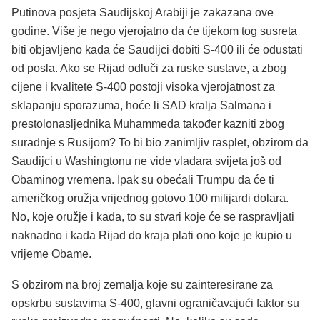
Putinova posjeta Saudijskoj Arabiji je zakazana ove
godine. Više je nego vjerojatno da će tijekom tog susreta
biti objavljeno kada će Saudijci dobiti S-400 ili će odustati
od posla. Ako se Rijad odluči za ruske sustave, a zbog
cijene i kvalitete S-400 postoji visoka vjerojatnost za
sklapanju sporazuma, hoće li SAD kralja Salmana i
prestolonasljednika Muhammeda također kazniti zbog
suradnje s Rusijom? To bi bio zanimljiv rasplet, obzirom da
Saudijci u Washingtonu ne vide vladara svijeta još od
Obaminog vremena. Ipak su obećali Trumpu da će ti
američkog oružja vrijednog gotovo 100 milijardi dolara.
No, koje oružje i kada, to su stvari koje će se raspravljati
naknadno i kada Rijad do kraja plati ono koje je kupio u
vrijeme Obame.
S obzirom na broj zemalja koje su zainteresirane za
opskrbu sustavima S-400, glavni ograničavajući faktor su