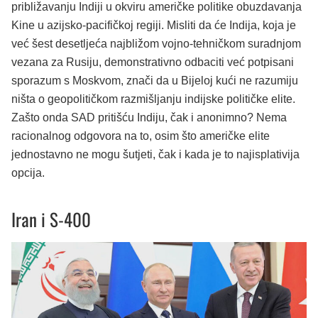
približavanju Indiji u okviru američke politike obuzdavanja
Kine u azijsko-pacifičkoj regiji. Misliti da će Indija, koja je
već šest desetljeća najbližom vojno-tehničkom suradnjom
vezana za Rusiju, demonstrativno odbaciti već potpisani
sporazum s Moskvom, znači da u Bijeloj kući ne razumiju
ništa o geopolitičkom razmišljanju indijske političke elite.
Zašto onda SAD pritišću Indiju, čak i anonimno? Nema
racionalnog odgovora na to, osim što američke elite
jednostavno ne mogu šutjeti, čak i kada je to najisplativija
opcija.
Iran i S-400