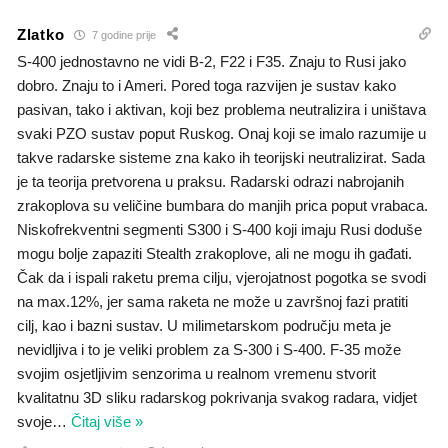
Zlatko
7 godine prije
S-400 jednostavno ne vidi B-2, F22 i F35. Znaju to Rusi jako
dobro. Znaju to i Ameri. Pored toga razvijen je sustav kako
pasivan, tako i aktivan, koji bez problema neutralizira i uništava
svaki PZO sustav poput Ruskog. Onaj koji se imalo razumije u
takve radarske sisteme zna kako ih teorijski neutralizirat. Sada
je ta teorija pretvorena u praksu. Radarski odrazi nabrojanih
zrakoplova su veličine bumbara do manjih prica poput vrabaca.
Niskofrekventni segmenti S300 i S-400 koji imaju Rusi doduše
mogu bolje zapaziti Stealth zrakoplove, ali ne mogu ih gađati.
Čak da i ispali raketu prema cilju, vjerojatnost pogotka se svodi
na max.12%, jer sama raketa ne može u završnoj fazi pratiti
cilj, kao i bazni sustav. U milimetarskom području meta je
nevidljiva i to je veliki problem za S-300 i S-400. F-35 može
svojim osjetljivim senzorima u realnom vremenu stvorit
kvalitatnu 3D sliku radarskog pokrivanja svakog radara, vidjet
svoje
…
Čitaj više »