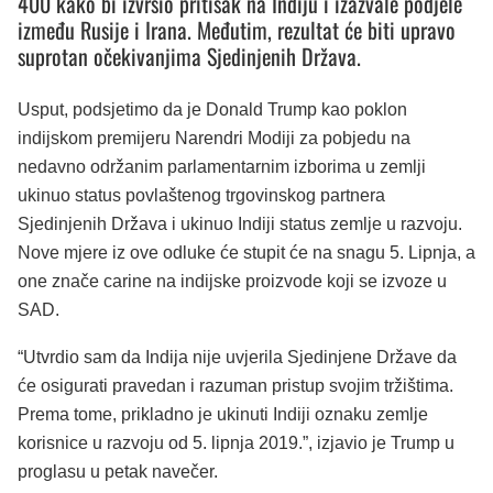
400 kako bi izvršio pritisak na Indiju i izazvale podjele
između Rusije i Irana. Međutim, rezultat će biti upravo
suprotan očekivanjima Sjedinjenih Država.
Usput, podsjetimo da je Donald Trump kao poklon
indijskom premijeru Narendri Modiji za pobjedu na
nedavno održanim parlamentarnim izborima u zemlji
ukinuo status povlaštenog trgovinskog partnera
Sjedinjenih Država i ukinuo Indiji status zemlje u razvoju.
Nove mjere iz ove odluke će stupit će na snagu 5. Lipnja, a
one znače carine na indijske proizvode koji se izvoze u
SAD.
“Utvrdio sam da Indija nije uvjerila Sjedinjene Države da
će osigurati pravedan i razuman pristup svojim tržištima.
Prema tome, prikladno je ukinuti Indiji oznaku zemlje
korisnice u razvoju od 5. lipnja 2019.”, izjavio je Trump u
proglasu u petak navečer.