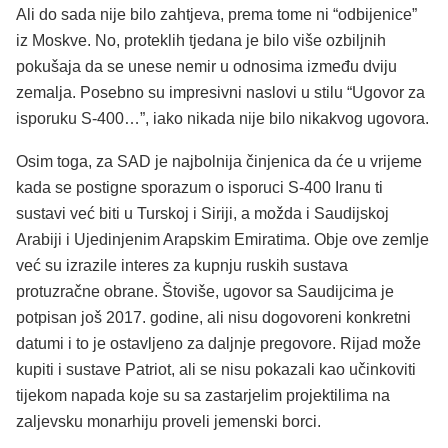
Ali do sada nije bilo zahtjeva, prema tome ni “odbijenice”
iz Moskve. No, proteklih tjedana je bilo više ozbiljnih
pokušaja da se unese nemir u odnosima između dviju
zemalja. Posebno su impresivni naslovi u stilu “Ugovor za
isporuku S-400…”, iako nikada nije bilo nikakvog ugovora.
Osim toga, za SAD je najbolnija činjenica da će u vrijeme
kada se postigne sporazum o isporuci S-400 Iranu ti
sustavi već biti u Turskoj i Siriji, a možda i Saudijskoj
Arabiji i Ujedinjenim Arapskim Emiratima. Obje ove zemlje
već su izrazile interes za kupnju ruskih sustava
protuzračne obrane. Štoviše, ugovor sa Saudijcima je
potpisan još 2017. godine, ali nisu dogovoreni konkretni
datumi i to je ostavljeno za daljnje pregovore. Rijad može
kupiti i sustave Patriot, ali se nisu pokazali kao učinkoviti
tijekom napada koje su sa zastarjelim projektilima na
zaljevsku monarhiju proveli jemenski borci.