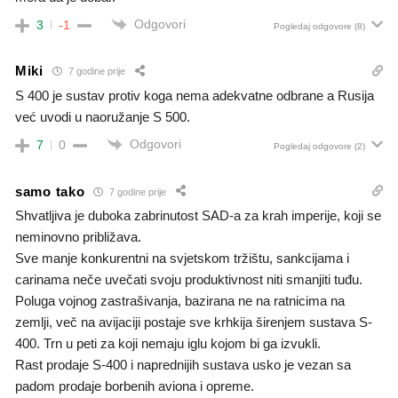
Odgovori
3
-1
Pogledaj odgovore
(8)
Miki
7 godine prije
S 400 je sustav protiv koga nema adekvatne odbrane a Rusija
već uvodi u naoružanje S 500.
Odgovori
7
0
Pogledaj odgovore
(2)
samo tako
7 godine prije
Shvatljiva je duboka zabrinutost SAD-a za krah imperije, koji se
neminovno približava.
Sve manje konkurentni na svjetskom tržištu, sankcijama i
carinama neče uvečati svoju produktivnost niti smanjiti tuđu.
Poluga vojnog zastrašivanja, bazirana ne na ratnicima na
zemlji, več na avijaciji postaje sve krhkija širenjem sustava S-
400. Trn u peti za koji nemaju iglu kojom bi ga izvukli.
Rast prodaje S-400 i naprednijih sustava usko je vezan sa
padom prodaje borbenih aviona i opreme.