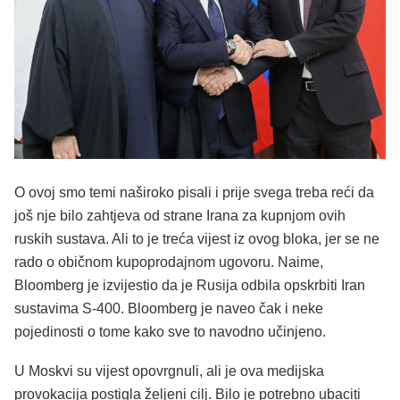
O ovoj smo temi naširoko pisali i prije svega treba reći da
još nje bilo zahtjeva od strane Irana za kupnjom ovih
ruskih sustava. Ali to je treća vijest iz ovog bloka, jer se ne
rado o običnom kupoprodajnom ugovoru. Naime,
Bloomberg je izvijestio da je Rusija odbila opskrbiti Iran
sustavima S-400. Bloomberg je naveo čak i neke
pojedinosti o tome kako sve to navodno učinjeno.
U Moskvi su vijest opovrgnuli, ali je ova medijska
provokacija postigla željeni cilj. Bilo je potrebno ubaciti