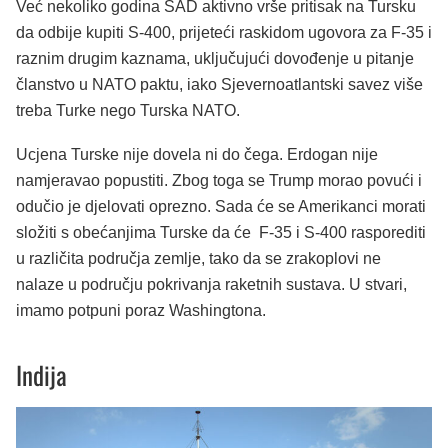
Već nekoliko godina SAD aktivno vrše pritisak na Tursku
da odbije kupiti S-400, prijeteći raskidom ugovora za F-35 i
raznim drugim kaznama, uključujući dovođenje u pitanje
članstvo u NATO paktu, iako Sjevernoatlantski savez više
treba Turke nego Turska NATO.
Ucjena Turske nije dovela ni do čega. Erdogan nije
namjeravao popustiti. Zbog toga se Trump morao povući i
odučio je djelovati oprezno. Sada će se Amerikanci morati
složiti s obećanjima Turske da će F-35 i S-400 rasporediti
u različita područja zemlje, tako da se zrakoplovi ne
nalaze u području pokrivanja raketnih sustava. U stvari,
imamo potpuni poraz Washingtona.
Indija