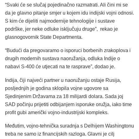
“Svaki će se slučaj pojedinačno razmatrati. Ali čini mi se
da je glavno pitanje smjer u kojem idu indijski vojni odnosi.
S kim će dijeliti najmodernije tehnologije i sustave
podrške, jer neke odluke isključuju druge”, rekao je
glasnogovornik State Departmenta.
“Budući da pregovaramo o isporuci borbenih zrakoplova i
drugih modernih sustava naoružanja, odluka Indije o
nabavi S-400 će utjecati na te rasprave”, dodao je.
Indija, čiji najveći partner u naoružanju ostaje Rusija,
posljednjih je godina sklopila vojne ugovore sa
Sjedinjenim Državama za 18 milijardi dolara. Sada joj
SAD počinju prijetiti odbijanjem isporuke oružja, iako time
profit gubi američki vojno-industrijski kompleks.
Međutim, vojno-tehnička suradnja s Delhijem Washingtonu
treba ne samo iz financijskih razloga. Glavni je cilj