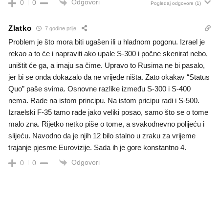
Odgovori
0
0
Pogledaj odgovore
(1)
Zlatko
7 godine prije
Problem je što mora biti ugašen ili u hladnom pogonu. Izrael je
rekao a to će i napraviti ako upale S-300 i počne skenirat nebo,
uništit će ga, a imaju sa čime. Upravo to Rusima ne bi pasalo,
jer bi se onda dokazalo da ne vrijede ništa. Zato okakav “Status
Quo” paše svima. Osnovne razlike između S-300 i S-400
nema. Rade na istom principu. Na istom pricipu radi i S-500.
Izraelski F-35 tamo rade jako veliki posao, samo što se o tome
malo zna. Rijetko netko piše o tome, a svakodnevno polijeću i
slijeću. Navodno da je njih 12 bilo stalno u zraku za vrijeme
trajanje pjesme Eurovizije. Sada ih je gore konstantno 4.
Odgovori
0
0