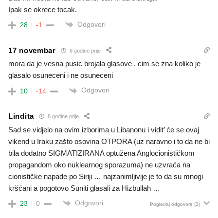
Ipak se okrece tocak.
Odgovori
28
-1
17 novembar
8 godine prije
mora da je vesna pusic brojala glasove . cim se zna koliko je
glasalo osuneceni i ne osuneceni
Odgovori
10
-14
Lindita
8 godine prije
Sad se vidjelo na ovim izborima u Libanonu i vidit’ će se ovaj
vikend u Iraku zašto osovina OTPORA (uz naravno i to da ne bi
bila dodatno SIGMATIZIRANA optužena Anglocionističkom
propagandom oko nuklearnog sporazuma) ne uzvraća na
cionističke napade po Siriji … najzanimljivije je to da su mnogi
kršćani a pogotovo Suniti glasali za Hizbullah …
Odgovori
23
0
Pogledaj odgovore
(3)