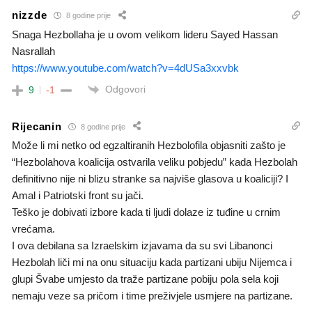
nizzde
8 godine prije
Snaga Hezbollaha je u ovom velikom lideru Sayed Hassan
Nasrallah
https://www.youtube.com/watch?v=4dUSa3xxvbk
Odgovori
9
-1
Rijecanin
8 godine prije
Može li mi netko od egzaltiranih Hezbolofila objasniti zašto je
“Hezbolahova koalicija ostvarila veliku pobjedu” kada Hezbolah
definitivno nije ni blizu stranke sa najviše glasova u koaliciji? I
Amal i Patriotski front su jači.
Teško je dobivati izbore kada ti ljudi dolaze iz tuđine u crnim
vrećama.
I ova debilana sa Izraelskim izjavama da su svi Libanonci
Hezbolah liči mi na onu situaciju kada partizani ubiju Nijemca i
glupi Švabe umjesto da traže partizane pobiju pola sela koji
nemaju veze sa pričom i time preživjele usmjere na partizane.