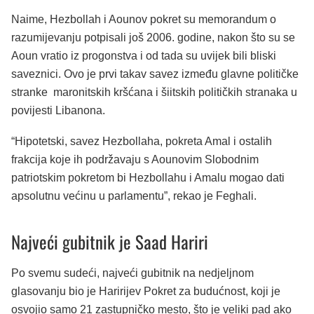
Naime, Hezbollah i Aounov pokret su memorandum o
razumijevanju potpisali još 2006. godine, nakon što su se
Aoun vratio iz progonstva i od tada su uvijek bili bliski
saveznici. Ovo je prvi takav savez između glavne političke
stranke maronitskih kršćana i šiitskih političkih stranaka u
povijesti Libanona.
“Hipotetski, savez Hezbollaha, pokreta Amal i ostalih
frakcija koje ih podržavaju s Aounovim Slobodnim
patriotskim pokretom bi Hezbollahu i Amalu mogao dati
apsolutnu većinu u parlamentu”, rekao je Feghali.
Najveći gubitnik je Saad Hariri
Po svemu sudeći, najveći gubitnik na nedjeljnom
glasovanju bio je Haririjev Pokret za budućnost, koji je
osvojio samo 21 zastupničko mesto, što je veliki pad ako