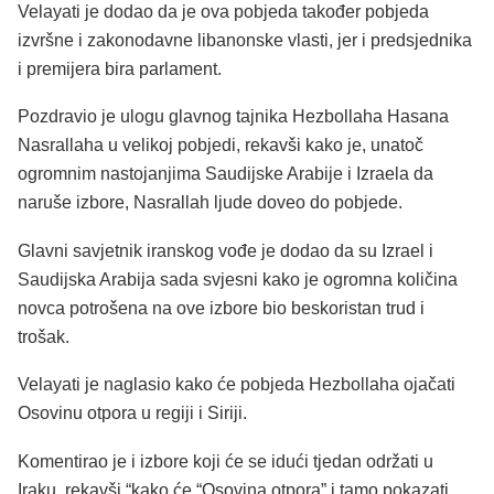
Velayati je dodao da je ova pobjeda također pobjeda
izvršne i zakonodavne libanonske vlasti, jer i predsjednika
i premijera bira parlament.
Pozdravio je ulogu glavnog tajnika Hezbollaha Hasana
Nasrallaha u velikoj pobjedi, rekavši kako je, unatoč
ogromnim nastojanjima Saudijske Arabije i Izraela da
naruše izbore, Nasrallah ljude doveo do pobjede.
Glavni savjetnik iranskog vođe je dodao da su Izrael i
Saudijska Arabija sada svjesni kako je ogromna količina
novca potrošena na ove izbore bio beskoristan trud i
trošak.
Velayati je naglasio kako će pobjeda Hezbollaha ojačati
Osovinu otpora u regiji i Siriji.
Komentirao je i izbore koji će se idući tjedan održati u
Iraku, rekavši “kako će “Osovina otpora” i tamo pokazati