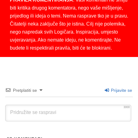
biti kritika drugog komentatora, nego vaše mišljenje,
prijedlog ili ideja o temi. Nema rasprave tko je u pravu.
Čitatelji neka zaključe što je istina. Cilj nije polemika,
nego napredak svih Logičara. Inspiracija, umjesto
uvjeravanja. Ako nemate ideju, ne komentirajte. Ne
budete li respektirali pravila, biti će te blokirani.
Pretplatiti se
Prijavite se
3000