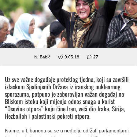
komentara
N. Babić
9.05.18
27
Uz sve važne događaje proteklog tjedna, koji su završili
izlaskom Sjedinjenih Država iz iranskog nuklearnog
sporazuma, potpuno je zaboravljan važan događaj na
Bliskom istoku koji mijenja odnos snaga u korist
“Osovine otpora” koju čine Iran, veći dio Iraka, Sirija,
Hezbollah i palestinski pokreti otpora.
Naime, u Libanonu su se u nedjelju održali parlamentarni