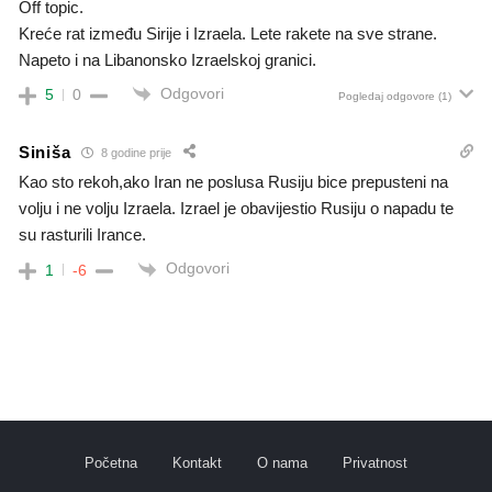
Off topic.
Kreće rat između Sirije i Izraela. Lete rakete na sve strane.
Napeto i na Libanonsko Izraelskoj granici.
Odgovori
5
0
Pogledaj odgovore
(1)
Siniša
8 godine prije
Kao sto rekoh,ako Iran ne poslusa Rusiju bice prepusteni na
volju i ne volju Izraela. Izrael je obavijestio Rusiju o napadu te
su rasturili Irance.
Odgovori
1
-6
Početna
Kontakt
O nama
Privatnost