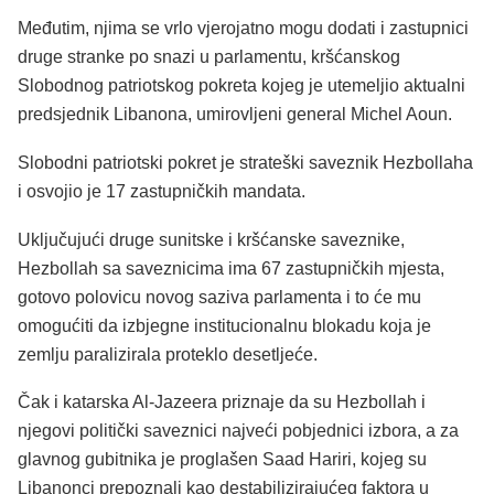
Međutim, njima se vrlo vjerojatno mogu dodati i zastupnici
druge stranke po snazi u parlamentu, kršćanskog
Slobodnog patriotskog pokreta kojeg je utemeljio aktualni
predsjednik Libanona, umirovljeni general Michel Aoun.
Slobodni patriotski pokret je strateški saveznik Hezbollaha
i osvojio je 17 zastupničkih mandata.
Uključujući druge sunitske i kršćanske saveznike,
Hezbollah sa saveznicima ima 67 zastupničkih mjesta,
gotovo polovicu novog saziva parlamenta i to će mu
omogućiti da izbjegne institucionalnu blokadu koja je
zemlju paralizirala proteklo desetljeće.
Čak i katarska Al-Jazeera priznaje da su Hezbollah i
njegovi politički saveznici najveći pobjednici izbora, a za
glavnog gubitnika je proglašen Saad Hariri, kojeg su
Libanonci prepoznali kao destabilizirajućeg faktora u