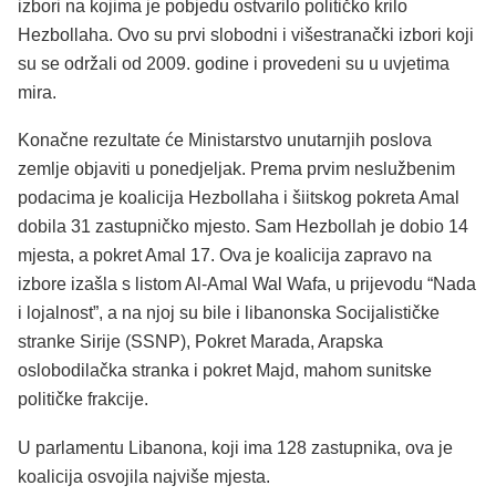
izbori na kojima je pobjedu ostvarilo političko krilo
Hezbollaha. Ovo su prvi slobodni i višestranački izbori koji
su se održali od 2009. godine i provedeni su u uvjetima
mira.
Konačne rezultate će Ministarstvo unutarnjih poslova
zemlje objaviti u ponedjeljak. Prema prvim neslužbenim
podacima je koalicija Hezbollaha i šiitskog pokreta Amal
dobila 31 zastupničko mjesto. Sam Hezbollah je dobio 14
mjesta, a pokret Amal 17. Ova je koalicija zapravo na
izbore izašla s listom Al-Amal Wal Wafa, u prijevodu “Nada
i lojalnost”, a na njoj su bile i libanonska Socijalističke
stranke Sirije (SSNP), Pokret Marada, Arapska
oslobodilačka stranka i pokret Majd, mahom sunitske
političke frakcije.
U parlamentu Libanona, koji ima 128 zastupnika, ova je
koalicija osvojila najviše mjesta.