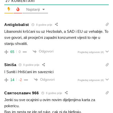
27
KOMENTARI
Najstariji
Antiglobalist
8 godine prije
Libanonski kršćani su uz Hezbolah, a SAD i EU uz vehabije. To
sve govori, ali prosječni zapadni konzument vijesti to nije u
stanju shvatiti.
Odgovori
65
0
Pogledaj odgovore
(4)
Siniša
8 godine prije
I Suniti i Hrišćani im saveznici
Odgovori
14
-2
Pogledaj odgovore
(4)
Святославич 966
8 godine prije
Jenki su sve ocajnini u ovim novim dijeljenjima karta za
pokericu.
Bas im nesta ne ide od ruke, cak ni da blefiraju.