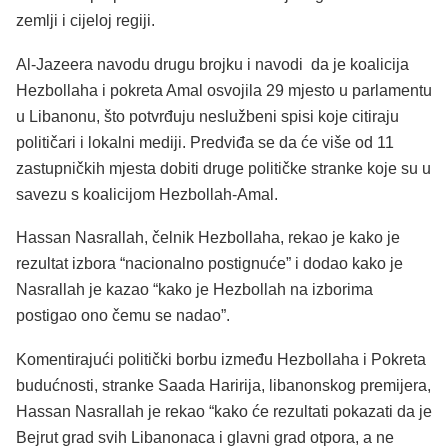
zemlji i cijeloj regiji.
Al-Jazeera navodu drugu brojku i navodi da je koalicija
Hezbollaha i pokreta Amal osvojila 29 mjesto u parlamentu
u Libanonu, što potvrđuju neslužbeni spisi koje citiraju
političari i lokalni mediji. Predviđa se da će više od 11
zastupničkih mjesta dobiti druge političke stranke koje su u
savezu s koalicijom Hezbollah-Amal.
Hassan Nasrallah, čelnik Hezbollaha, rekao je kako je
rezultat izbora “nacionalno postignuće” i dodao kako je
Nasrallah je kazao “kako je Hezbollah na izborima
postigao ono čemu se nadao”.
Komentirajući politički borbu između Hezbollaha i Pokreta
budućnosti, stranke Saada Haririja, libanonskog premijera,
Hassan Nasrallah je rekao “kako će rezultati pokazati da je
Bejrut grad svih Libanonaca i glavni grad otpora, a ne