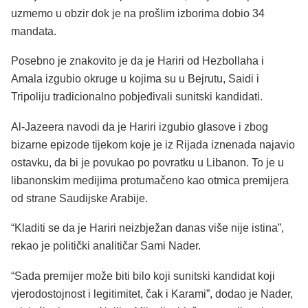
uzmemo u obzir dok je na prošlim izborima dobio 34
mandata.
Posebno je znakovito je da je Hariri od Hezbollaha i
Amala izgubio okruge u kojima su u Bejrutu, Saidi i
Tripoliju tradicionalno pobjeđivali sunitski kandidati.
Al-Jazeera navodi da je Hariri izgubio glasove i zbog
bizarne epizode tijekom koje je iz Rijada iznenada najavio
ostavku, da bi je povukao po povratku u Libanon. To je u
libanonskim medijima protumačeno kao otmica premijera
od strane Saudijske Arabije.
“Kladiti se da je Hariri neizbježan danas više nije istina”,
rekao je politički analitičar Sami Nader.
“Sada premijer može biti bilo koji sunitski kandidat koji
vjerodostojnost i legitimitet, čak i Karami”, dodao je Nader,