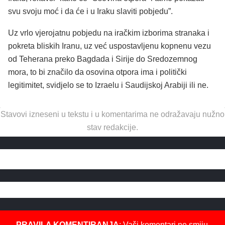
svu svoju moć i da će i u Iraku slaviti pobjedu”.
Uz vrlo vjerojatnu pobjedu na iračkim izborima stranaka i
pokreta bliskih Iranu, uz već uspostavljenu kopnenu vezu
od Teherana preko Bagdada i Sirije do Sredozemnog
mora, to bi značilo da osovina otpora ima i politički
legitimitet, svidjelo se to Izraelu i Saudijskoj Arabiji ili ne.
Stavovi izneseni u tekstu i u komentarima ne odražavaju nužno
stav redakcije.
PRAVILA KOMENTIRANJA
: Vaši komentari ne smiju