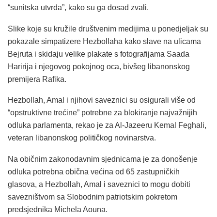
“sunitska utvrda”, kako su ga dosad zvali.
Slike koje su kružile društvenim medijima u ponedjeljak su
pokazale simpatizere Hezbollaha kako slave na ulicama
Bejruta i skidaju velike plakate s fotografijama Saada
Haririja i njegovog pokojnog oca, bivšeg libanonskog
premijera Rafika.
Hezbollah, Amal i njihovi saveznici su osigurali više od
“opstruktivne trećine” potrebne za blokiranje najvažnijih
odluka parlamenta, rekao je za Al-Jazeeru Kemal Feghali,
veteran libanonskog političkog novinarstva.
Na običnim zakonodavnim sjednicama je za donošenje
odluka potrebna obična većina od 65 zastupničkih
glasova, a Hezbollah, Amal i saveznici to mogu dobiti
savezništvom sa Slobodnim patriotskim pokretom
predsjednika Michela Aouna.