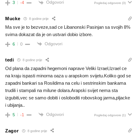
Odgovori
3
-4
Pogledaj odgovore
(3)
Mucke
8 godine prije
Ma sve je to bezveze,sad ce Libanonski Pasinjan sa svojih 8%
svima dokazat da je on ustvari dobio izbore.
Odgovori
6
0
tedi
8 godine prije
Od plana da zapadni hegemoni naprave Veliki Izrael,Izrael ce
na kraju ispasti minorna oaza u arapskom svijetu.Koliko god se
zapadni bankari sa Rosildima na celu i sestrinskim bankama
trudili i stampali na milune dolara.Arapski svijet nema sta
izgubiti,vec se samo dobiti i osloboditi robovskog jarma,pljacke
i ubijanja..
Odgovori
5
-1
Pogledaj odgovore
(1)
Zagor
8 godine prije