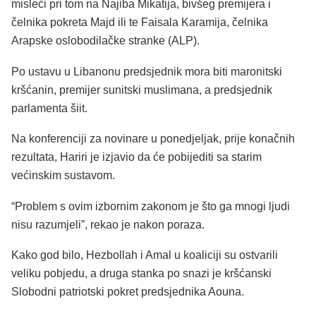
misleći pri tom na Najiba Mikatija, bivšeg premijera i
čelnika pokreta Majd ili te Faisala Karamija, čelnika
Arapske oslobodilačke stranke (ALP).
Po ustavu u Libanonu predsjednik mora biti maronitski
kršćanin, premijer sunitski muslimana, a predsjednik
parlamenta šiit.
Na konferenciji za novinare u ponedjeljak, prije konačnih
rezultata, Hariri je izjavio da će pobijediti sa starim
većinskim sustavom.
“Problem s ovim izbornim zakonom je što ga mnogi ljudi
nisu razumjeli”, rekao je nakon poraza.
Kako god bilo, Hezbollah i Amal u koaliciji su ostvarili
veliku pobjedu, a druga stanka po snazi je kršćanski
Slobodni patriotski pokret predsjednika Aouna.