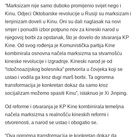
“Marksizam nije samo duboko promijenio svijet nego i
Kinu. Odjeci Oktobarske revolucije u Rusiji su marksizam i
lenjinizam doveli u Kinu. Oni su dali naglasak na novi
smjer i ponudili izbor potpuno nov za kineski narod u
njegovoj borbi za opstanak, što je dovelo do stvaranja KP
Kine. Od svog rođenja je Komunistička partija Kine
kombinirala osnovna načela marksizma sa stvarnošću
kineske revolucije i izgradnje. Kineski narod je od
“istočnoazijskog bolesnika” pretvorila u čovjeka koji se
ustao i vodila ga kroz dugi marš borbi. Ta ogromna
transformacija je konkretan dokaz da samo kroz
socijalizam možemo spasiti Kinu”, istaknuo je Xi Jinping.
Od reforme i otvaranja je KP Kine kombinirala temeljna
načela marksizma s realnošću kineskih reformi i
otvorenosti, a narod se ustao i obogatio se.
“Ova ogromna transformacija je konkretan dokaz da