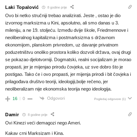
Laki Topalović
8 godine prije
Ovo bi netko stručniji trebao analizirati. Jeste , ostao je dio
izvornog marksizma u Kini, apsolutno, ali smo danas u 3.
mileniju, a ne 19. stoljeću. Između dvije škole, Friedmennove i
neoliberalnog kapitalizma i postmarksizma s državnom
ekonomijom, planskom privredom, uz davanje privatnom
poduzetništvu onoliko prostora koliko dozvoli država, ovaj drugi
se pokazao djelotvorniji. Dogmatski, realni socijalizam je morao
propasti, jer je mijenjao prirodu čovjeka, uz sve dobro što je
postigao. Tako će i ovo propasti, jer mijenja prirodi i bit čovjeka i
prilagođava društvo teoriji, ideologiji,bolje rečeno, jer
neoliberalizam nije ekonomska teorija nego ideologija.
Odgovori
16
0
Pogledaj odgovore
(1)
Damir
8 godine prije
Ovi Kinezi veći demagozi nego Ameri.
Kakav crni Marksizam i Kina.