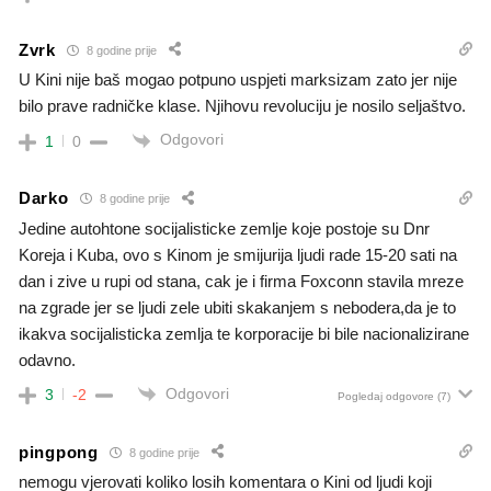
Zvrk
8 godine prije
U Kini nije baš mogao potpuno uspjeti marksizam zato jer nije
bilo prave radničke klase. Njihovu revoluciju je nosilo seljaštvo.
Odgovori
1
0
Darko
8 godine prije
Jedine autohtone socijalisticke zemlje koje postoje su Dnr
Koreja i Kuba, ovo s Kinom je smijurija ljudi rade 15-20 sati na
dan i zive u rupi od stana, cak je i firma Foxconn stavila mreze
na zgrade jer se ljudi zele ubiti skakanjem s nebodera,da je to
ikakva socijalisticka zemlja te korporacije bi bile nacionalizirane
odavno.
Odgovori
3
-2
Pogledaj odgovore
(7)
pingpong
8 godine prije
nemogu vjerovati koliko losih komentara o Kini od ljudi koji