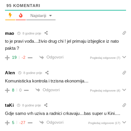
95
KOMENTARI
Najstariji
mao
8 godine prije
to je pravi vođa…živio drug chi ! jel primaju izbjeglice iz nato
pakta ?
Odgovori
19
-2
Pogledaj odgovore
(7)
Alen
8 godine prije
Komunisticka kontrola i trzisna ekonomija…
Odgovori
8
0
Pogledaj odgovore
(4)
taKi
8 godine prije
Gdje samo vrh uziva a radnici crkavaju…bas super u Kini….
Odgovori
5
-27
Pogledaj odgovore
(17)