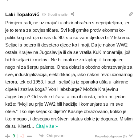
Laki Topalović
8 godine prije
Primjera radi, ne uzimajući u obzir obračun s neprijateljima, jer
je to tema za povjesničare. Svi koji grmite protiv ekonmsko-
političkog ustroja u nas do 90. što su vam djedovi bili? Iskreno.
Seljaci s petero ili desetero djece ko i moji. Da je nakon WW2
ostala Kraljevina Jugoslavija ili da se vratila KuK monarhija, još
bi bili seljaci i kmetovi. Ne bi imali ne za laptop ili kompjuter,
nego ni za šerpu palente. Onda dolazi slobodno obrazovanje za
sve, industrijalizacija, elektirfikacija, iako nakon revolucionarnog
terora, tek od 1953. I sad , seljačija iz opanaka ušla u lakirane
cipele i zaziva koga? Von Habsburge? Možda Kraljevinu
Jugoslaviju? Od svih kritičara, a ima ih dosta, neka mi jedan
kaže: “Moji su prije WW2 bili hadžije i komunjare su im sve
otele.” Tko nije seljačko dijete? Kasnije obrazovano, koliko je
tko mogao , i dosegao društveni status dokle je dogurao. Mislim
da su Kinezi
…
Čitaj više »
Odgovori
9
-1
Pogledaj odgovore
(3)