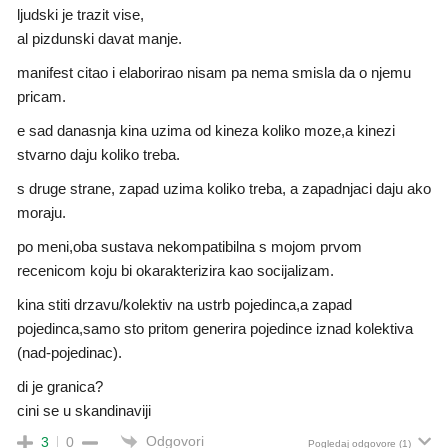
ljudski je trazit vise,
al pizdunski davat manje.
manifest citao i elaborirao nisam pa nema smisla da o njemu
pricam.
e sad danasnja kina uzima od kineza koliko moze,a kinezi
stvarno daju koliko treba.
s druge strane, zapad uzima koliko treba, a zapadnjaci daju ako
moraju.
po meni,oba sustava nekompatibilna s mojom prvom
recenicom koju bi okarakterizira kao socijalizam.
kina stiti drzavu/kolektiv na ustrb pojedinca,a zapad
pojedinca,samo sto pritom generira pojedince iznad kolektiva
(nad-pojedinac).
di je granica?
cini se u skandinaviji
Odgovori
3
0
Pogledaj odgovore
(1)