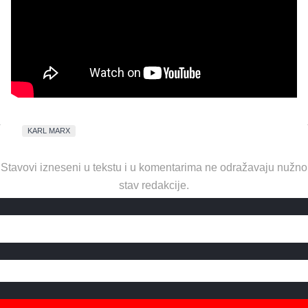
KARL MARX
Stavovi izneseni u tekstu i u komentarima ne odražavaju nužno
stav redakcije.