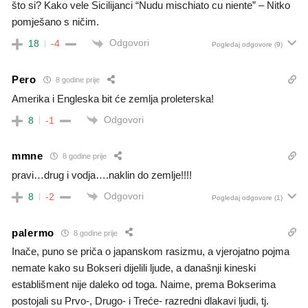
što si? Kako vele Sicilijanci “Nudu mischiato cu niente” – Nitko
pomješano s ničim.
Odgovori
18
-4
Pogledaj odgovore
(9)
Pero
8 godine prije
Amerika i Engleska bit će zemlja proleterska!
Odgovori
8
-1
mmne
8 godine prije
pravi…drug i vodja….naklin do zemlje!!!!
Odgovori
8
-2
Pogledaj odgovore
(1)
palermo
8 godine prije
Inače, puno se priča o japanskom rasizmu, a vjerojatno pojma
nemate kako su Bokseri dijelili ljude, a današnji kineski
establišment nije daleko od toga. Naime, prema Bokserima
postojali su Prvo-, Drugo- i Treće- razredni dlakavi ljudi, tj.