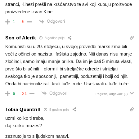
stranci, Kinezi prešli na kršćanstvo te svi koji kupuju proizvode
proizvedene izvan Kine.
Odgovori
1
-6
Son of Alerik
8 godine prije
Komunisti su u 20. stoljeću, u svojoj provedbi marksizma bili
veći zločinci od nacista i fašista zajedno. Niti danas nisu manje
zločinci, samo imaju manje prilika. Da im je dati 5 minuta vlasti,
prvo što bi učinili – oformili bi streljačke odrede i strijeljali
svakoga tko je sposobniji,, pametniji, poduzetniji i bolji od njih.
Onda bi nacionalizirali, krali tuđe trude. Useljavali u tuđe kuće.
Odgovori
6
-21
Pogledaj odgovore
(9)
Tobia Quantrill
8 godine prije
uzmi koliko ti treba,
daj koliko mozes?
zeznuto je to s ljudskom naravi.