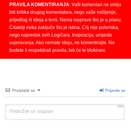
PRAVILA KOMENTIRANJA
: Vaši komentari ne smiju
biti kritika drugog komentatora, nego vaše mišljenje,
prijedlog ili ideja o temi. Nema rasprave tko je u pravu.
Čitatelji neka zaključe što je istina. Cilj nije polemika,
nego napredak svih Logičara. Inspiracija, umjesto
uvjeravanja. Ako nemate ideju, ne komentirajte. Ne
budete li respektirali pravila, biti će te blokirani.
Pretplatiti se
Prijavite se
3000