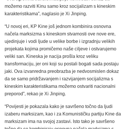
možemo razviti Kinu samo kroz socijalizam s kineskim
karakteristikama”, naglasio je Xi Jinping.
“U novoj eri, KP Kine još jednom kombinira osnovna
načela marksizma s kineskom stvarnosti ove nove ere,
ujedinjuje i vodi ljude u velike borbe i izgradnju velikih
projekata kojima promičemo naše ciljeve i ostvarujemo
veliki san. Kineska je nacija prošla kroz veliku
transformaciju, jer oni koji su postali bogati sada postaju
jaki. Ova izvanredna preobrazba je nedvosmislen dokaz
da se samo pridržavanjem i razvijanjem socijalizma s
kineskim karakteristikama možemo ostvariti nacionalni
preporod”, rekao je Xi Jinping.
“Povijesti je pokazala kako je savršeno točno da ljudi
izaberu marksizam, kao i za Komunističku partiju Kine da
marksizam ima na svojoj zastavi. Isto tako je savršeno
točno da se kombiniraju osnovna načela marksizma s