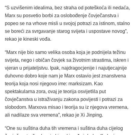
“S uzvišenim idealima, bez straha od poteškoća ili nedaća,
Marx su posvetio borbi za oslobođenje čovječanstva i
popeo se na vrhove misli u svojoj potrazi za istinom, stalno
se boreći za svrgavanje starog svijeta i uspostave novog”,
rekao je kineski vođa.
“Marx nije bio samo velika osoba koja je podnijela težinu
svijeta, nego i običan čovjek sa životnim strastima, iskren i
vjeran u prijateljstvu. Ipak, najdragocjenije i najutjecajnije
duhovno dobro koje nam je Marx ostavio jest znanstvena
teorija koja nosi njegovo ime: marksizam. Kao
spektakularna zora, ovaj je teorija osvijetlila put
čovječanstva u istraživanju zakona povijesti i potrazi za
slobodom. Marxova misao i teorija su iz njegova vremena,
ali nadilaze sva vremena”, rekao je Xi Jinping.
“One su suština duha tih vremena i suština duha cijelog