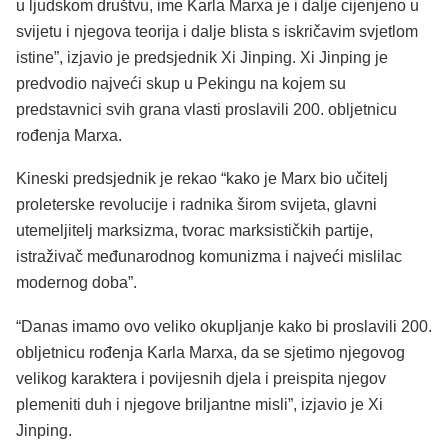
u ljudskom društvu, ime Karla Marxa je i dalje cijenjeno u
svijetu i njegova teorija i dalje blista s iskričavim svjetlom
istine”, izjavio je predsjednik Xi Jinping. Xi Jinping je
predvodio najveći skup u Pekingu na kojem su
predstavnici svih grana vlasti proslavili 200. obljetnicu
rođenja Marxa.
Kineski predsjednik je rekao “kako je Marx bio učitelj
proleterske revolucije i radnika širom svijeta, glavni
utemeljitelj marksizma, tvorac marksističkih partije,
istraživač međunarodnog komunizma i najveći mislilac
modernog doba”.
“Danas imamo ovo veliko okupljanje kako bi proslavili 200.
obljetnicu rođenja Karla Marxa, da se sjetimo njegovog
velikog karaktera i povijesnih djela i preispita njegov
plemeniti duh i njegove briljantne misli”, izjavio je Xi
Jinping.