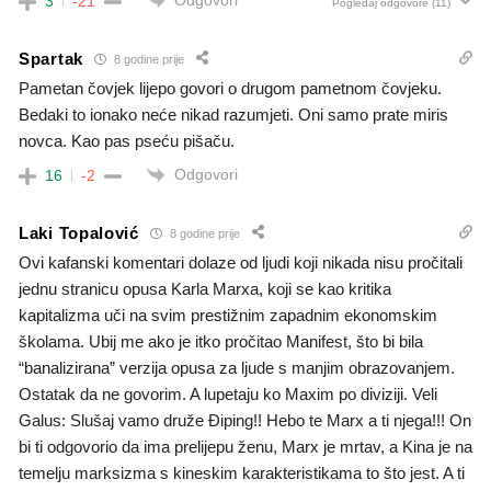
3
-21
Pogledaj odgovore
(11)
Spartak
8 godine prije
Pametan čovjek lijepo govori o drugom pametnom čovjeku.
Bedaki to ionako neće nikad razumjeti. Oni samo prate miris
novca. Kao pas pseću pišaču.
Odgovori
16
-2
Laki Topalović
8 godine prije
Ovi kafanski komentari dolaze od ljudi koji nikada nisu pročitali
jednu stranicu opusa Karla Marxa, koji se kao kritika
kapitalizma uči na svim prestižnim zapadnim ekonomskim
školama. Ubij me ako je itko pročitao Manifest, što bi bila
“banalizirana” verzija opusa za ljude s manjim obrazovanjem.
Ostatak da ne govorim. A lupetaju ko Maxim po diviziji. Veli
Galus: Slušaj vamo druže Điping!! Hebo te Marx a ti njega!!! On
bi ti odgovorio da ima prelijepu ženu, Marx je mrtav, a Kina je na
temelju marksizma s kineskim karakteristikama to što jest. A ti