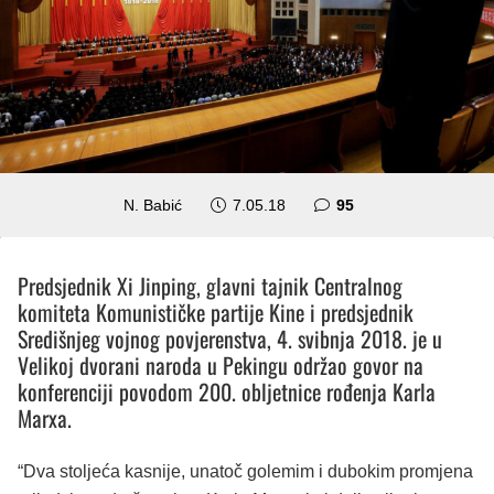
komentara
N. Babić
7.05.18
95
Predsjednik Xi Jinping, glavni tajnik Centralnog
komiteta Komunističke partije Kine i predsjednik
Središnjeg vojnog povjerenstva, 4. svibnja 2018. je u
Velikoj dvorani naroda u Pekingu održao govor na
konferenciji povodom 200. obljetnice rođenja Karla
Marxa.
“Dva stoljeća kasnije, unatoč golemim i dubokim promjena