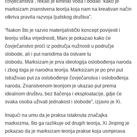
čovječanstva”, rekao je kineski vođa i dodao “kako je
marksizam znanstvena teorija koja nam na kreativan način
otkriva pravila razvoja ljudskog društva”.
“Nakon što je razvio materijalistički koncept povijesti i
teoriju viška vrijednosti, Marx je pokazao kako će
čovječanstvo proći iz područja nužnosti u područje
slobode, ali i put narodima da ostvare tu
slobodu. Marksizam je prva ideologija oslobođenja naroda
i zbog toga je narodna teorija. Marksizam je po prvi put
istraživao put za oslobođenje čovječanstva i oslobođenja
naroda. Znanstvenom teorijom je ukazao put prema
idealnom društvu, bez tlačenja i eksploatacije, gdje će
svaka osoba uživati jednakost i slobode”, izjavio je Xi.
Imajući na umu da je praksa istaknuta značajka
marksizma, što ga razlikuje od drugih teorija, Xi Jinping je
pokazao da je marksizam teorija prakse koja usmjerava