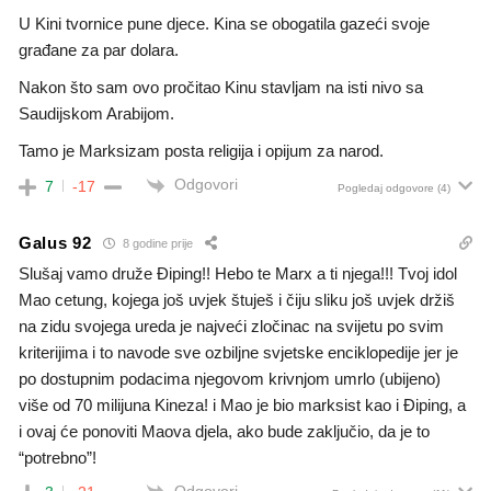
U Kini tvornice pune djece. Kina se obogatila gazeći svoje
građane za par dolara.
Nakon što sam ovo pročitao Kinu stavljam na isti nivo sa
Saudijskom Arabijom.
Tamo je Marksizam posta religija i opijum za narod.
Odgovori
7
-17
Pogledaj odgovore
(4)
Galus 92
8 godine prije
Slušaj vamo druže Điping!! Hebo te Marx a ti njega!!! Tvoj idol
Mao cetung, kojega još uvjek štuješ i čiju sliku još uvjek držiš
na zidu svojega ureda je najveći zločinac na svijetu po svim
kriterijima i to navode sve ozbiljne svjetske enciklopedije jer je
po dostupnim podacima njegovom krivnjom umrlo (ubijeno)
više od 70 milijuna Kineza! i Mao je bio marksist kao i Điping, a
i ovaj će ponoviti Maova djela, ako bude zaključio, da je to
“potrebno”!
Odgovori