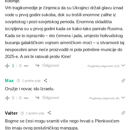
kolonije.
Vrh tragikomedije je činjenica da su Ukrajinci držali glavu iznad
vode u prvoj godini sukoba, dok su trošili enormne zalihe iz
sovjetskog i post-sovjetskog perioda. Enormna skladišta
iscrpljena su u prvoj godini kada se kako-tako pariralo Rusima.
Kada se to ispraznilo – eto čemera i jada, umjesto holivudskog
busanja galaktičkom vojnom američkom moći – u stvarnosti taj
nesposobni amer neće proizvoditi ni pola potrebne municije do
2025-e. A oni bi ratovali protiv Kine!
Odgovori
1
0
Pogledaj odgovore
(13)
Max
2 godine prije
Oružje i novac idu Izraelu.
Odgovori
0
0
Pogledaj odgovore
(6)
Valter
2 godine prije
Bogme se česi mogu sramiti više nego hrvati s Plenkovićem
što imaju ovog poslušničkog mangupa.