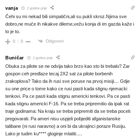
vanja
2 godine prije
Čehi su mi nekad bili simpatični,ali su pukli skroz.Njima sve
dobro,ne muče ih nikakve dileme,vežu konja di im gazda kaže i
to je to.
Odgovori
0
0
Buničar
2 godine prije
Obuka za pilote se ne odvija tako brzo kao sto bi trebalo? Zar
gospon ceh predlaze tecaj 2X2 sat za pilote borbenih
zrakoplova? Tako da ih rusi sve poruse na prvoj misiji… Gdje
su one price o tome kako ce rusi pasti kada stignu njemacki
tenkovi. Pa ce pasti kada stignu americki tenkovi. Pa ce pasti
kada stignu americki F-16. Pa se treba pripremitio da ipak rat
traje godinama: Na kraju se treba pripremiti da se treba poceti
pregovarati. Pa ameri nisu uspjeli pobjediti afganistanske
talibane (ni rusi naravno) a oni bi da ukrajinci poraze Rusiju.
Lako je tudim ku**** gloginje mlatiti….