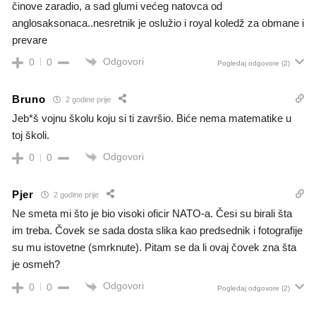
činove zaradio, a sad glumi većeg natovca od
anglosaksonaca..nesretnik je oslužio i royal koledž za obmane i
prevare
Odgovori
0
0
Pogledaj odgovore
(2)
Bruno
2 godine prije
Jeb*š vojnu školu koju si ti završio. Biće nema matematike u
toj školi.
Odgovori
0
0
Pjer
2 godine prije
Ne smeta mi što je bio visoki oficir NATO-a. Česi su birali šta
im treba. Čovek se sada dosta slika kao predsednik i fotografije
su mu istovetne (smrknute). Pitam se da li ovaj čovek zna šta
je osmeh?
Odgovori
0
0
Pogledaj odgovore
(2)