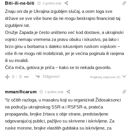
Biti-ili-ne-biti
2 godine prije
Znaju oni da je Ukrajina izgubljen slučaj, a osim toga sve
države se sve više bune da ne mogu beskrajno financirati taj
izgubljeni rat.
Oružje Zapada je često uništeno već kod dostave, a ukrajinski
vojnici nemaju vremena za pravu obuku i iskustvo, pa lako i
brzo ginu u borbama s daleko iskusnijom ruskom vojskom –
više ih ne mogu niti mobilizirati, jer je većina poginula ili ranjena
ili su invalidi.
Čiča miča, gotova je priča – kako se to nekada govorilo.
Odgovori
0
0
Pogledaj odgovore
(1)
mmanificarum
2 godine prije
“Iz očitih razloga, u masakru koji su organizirali Židosaksonci
na području ukrajinskog SSR-a i RSFSR-a, prateća
propaganda, brojke žrtava s obje strane, predstavljene
odgovarajućoj publici, pažljivo su skrivene i iskrivljene. Za
ruske morone, brojke vlastitih gubitaka su iskrivljene, za