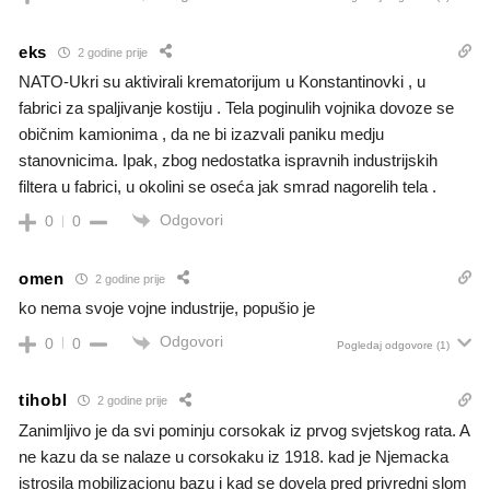
eks
2 godine prije
NATO-Ukri su aktivirali krematorijum u Konstantinovki , u
fabrici za spaljivanje kostiju . Tela poginulih vojnika dovoze se
običnim kamionima , da ne bi izazvali paniku medju
stanovnicima. Ipak, zbog nedostatka ispravnih industrijskih
filtera u fabrici, u okolini se oseća jak smrad nagorelih tela .
Odgovori
0
0
omen
2 godine prije
ko nema svoje vojne industrije, popušio je
Odgovori
0
0
Pogledaj odgovore
(1)
tihobl
2 godine prije
Zanimljivo je da svi pominju corsokak iz prvog svjetskog rata. A
ne kazu da se nalaze u corsokaku iz 1918. kad je Njemacka
istrosila mobilizacionu bazu i kad se dovela pred privredni slom