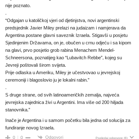
nije poznato.
.
“Odgajan u katoličkoj vjeri od djetinjstva, novi argentinski
predsjednik Javier Miley prelazi na judaizam i namjerava da
Argentina postane glavni saveznik Izraela. Stigavši ​​u posjetu
Sjedinjenim Državama, on je, obučen u crnu odjeću i sa kipom
na glavi, prvo posjetio grob rabina Menachem Mendel-
Schneersona, poznatijeg kao “Lubavitch Rebbe”, kojeg su
Jevreji poštovali širom svijeta.
Prije odlaska u Ameriku, Miley je učestvovao u jevrejskoj
ceremoniji i blagoslovio ju je lokalni rabin.”
.
S druge strane, od svih latinoameričkih zemalja, najveća
jevrejska zajednica živi u Argentini. Ima više od 200 hiljada
stanovnika.”
Inače je Argentina i u samom početku bila jedna od solucija za
fundiranje novog Izraela.
Odgovori
0
0
Pogledaj odgovore
(6)