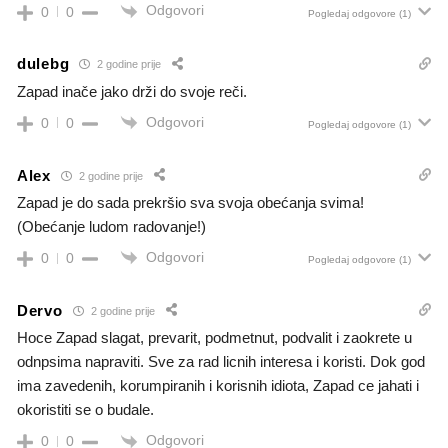
Odgovori
0
0
Pogledaj odgovore
(1)
dulebg
2 godine prije
Zapad inače jako drži do svoje reči.
Odgovori
0
0
Pogledaj odgovore
(1)
Alex
2 godine prije
Zapad je do sada prekršio sva svoja obećanja svima!
(Obećanje ludom radovanje!)
Odgovori
0
0
Pogledaj odgovore
(1)
Dervo
2 godine prije
Hoce Zapad slagat, prevarit, podmetnut, podvalit i zaokrete u
odnpsima napraviti. Sve za rad licnih interesa i koristi. Dok god
ima zavedenih, korumpiranih i korisnih idiota, Zapad ce jahati i
okoristiti se o budale.
Odgovori
0
0