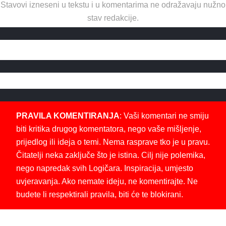
Stavovi izneseni u tekstu i u komentarima ne odražavaju nužno
stav redakcije.
PRAVILA KOMENTIRANJA
: Vaši komentari ne smiju
biti kritika drugog komentatora, nego vaše mišljenje,
prijedlog ili ideja o temi. Nema rasprave tko je u pravu.
Čitatelji neka zaključe što je istina. Cilj nije polemika,
nego napredak svih Logičara. Inspiracija, umjesto
uvjeravanja. Ako nemate ideju, ne komentirajte. Ne
budete li respektirali pravila, biti će te blokirani.