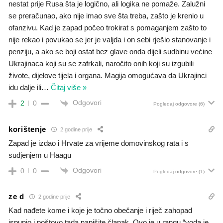
nestat prije Rusa šta je logično, ali logika ne pomaže. Zalužni
se preračunao, ako nije imao sve šta treba, zašto je krenio u
ofanzivu. Kad je zapad počeo trokirat s pomaganjem zašto to
nije rekao i povukao se jer je valjda i on sebi rješio stanovanje i
penziju, a ako se boji ostat bez glave onda dijeli sudbinu većine
Ukrajinaca koji su se zafrkali, naročito onih koji su izgubili
živote, dijelove tijela i organa. Magija omogućava da Ukrajinci
idu dalje ili
…
Čitaj više »
Odgovori
2
0
Pogledaj odgovore
(6)
korištenje
2 godine prije
Zapad je izdao i Hrvate za vrijeme domovinskog rata i s
sudjenjem u Haagu
Odgovori
0
0
Pogledaj odgovore
(1)
ze d
2 godine prije
Kad nađete kome i koje je točno obečanje i riječ zahopad
ispunio i poštovo tada napišite članak. Ovo je u rangu “voda je