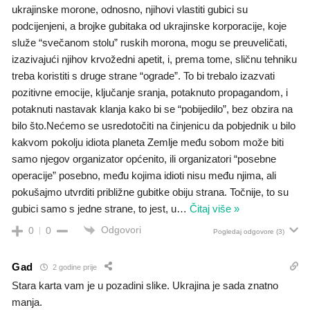
ukrajinske morone, odnosno, njihovi vlastiti gubici su
podcijenjeni, a brojke gubitaka od ukrajinske korporacije, koje
služe “svečanom stolu” ruskih morona, mogu se preuveličati,
izazivajući njihov krvožedni apetit, i, prema tome, sličnu tehniku
treba koristiti s druge strane “ograde”. To bi trebalo izazvati
pozitivne emocije, ključanje sranja, potaknuto propagandom, i
potaknuti nastavak klanja kako bi se “pobijedilo”, bez obzira na
bilo što.Nećemo se usredotočiti na činjenicu da pobjednik u bilo
kakvom pokolju idiota planeta Zemlje među sobom može biti
samo njegov organizator općenito, ili organizatori “posebne
operacije” posebno, među kojima idioti nisu među njima, ali
pokušajmo utvrditi približne gubitke obiju strana. Točnije, to su
gubici samo s jedne strane, to jest, u
…
Čitaj više »
Odgovori
0
0
Pogledaj odgovore
(3)
Gad
2 godine prije
Stara karta vam je u pozadini slike. Ukrajina je sada znatno
manja.