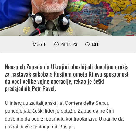
komentar
Mišo T.
28.11.23
131
Neuspjeh Zapada da Ukrajini obezbijedi dovoljno oružja
za nastavak sukoba s Rusijom ometa Kijevu sposobnost
da vodi velike vojne operacije, rekao je češki
predsjednik Petr Pavel.
U intervjuu za italijanski list Corriere della Sera u
ponedjeljak, češki lider je optužio Zapad da ne čini
dovoljno da podrži posrnulu kontraofanzivu Ukrajine da
povrati bivše teritorije od Rusije.