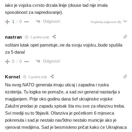
iako je vojska cvrsto drzala linije (douse tad nije imala
sposobnost za napredovanje).
Odgovori
1
0
Pogledaj odgovore
(8)
nastran
2 godine prije
voštani lutak opet pametuje..ne da svoju vojsku..bude spušila
za 5 dana!
Odgovori
0
0
Kornel
2 godine prije
Na ovog NATO generala imaju uticaj i zapadna i ruska
ezoterija. Tu logika ne pomaže, a sad ovi general nastavlja s
magijanjem. Prije oko godinu dana šef ukrajinske vojske
Zalužni predao je zapadu spisak šta mu sve za ofanzivu treba.
Svi mediji su to 9bjavili. Ofanziva je početkom 6 mjeseca
pokrenuta i sad je nestalo nav9dno nestalo municije ako je
vjerovat medijima. Sad je besmisleno pričat kako će Ukrajinaca