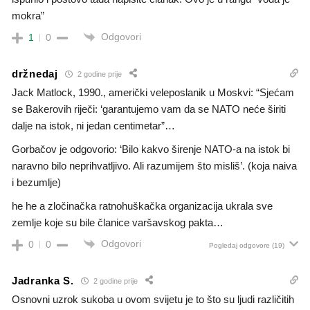
mokra”
Odgovori
1
0
držnedaj
2 godine prije
Jack Matlock, 1990., američki veleposlanik u Moskvi: “Sjećam
se Bakerovih riječi: ‘garantujemo vam da se NATO neće širiti
dalje na istok, ni jedan centimetar”…
Gorbačov je odgovorio: ‘Bilo kakvo širenje NATO-a na istok bi
naravno bilo neprihvatljivo. Ali razumijem što misliš’. (koja naiva
i bezumlje)
he he a zločinačka ratnohuškačka organizacija ukrala sve
zemlje koje su bile članice varšavskog pakta…
Odgovori
0
0
Pogledaj odgovore
(19)
Jadranka S.
2 godine prije
Osnovni uzrok sukoba u ovom svijetu je to što su ljudi različitih