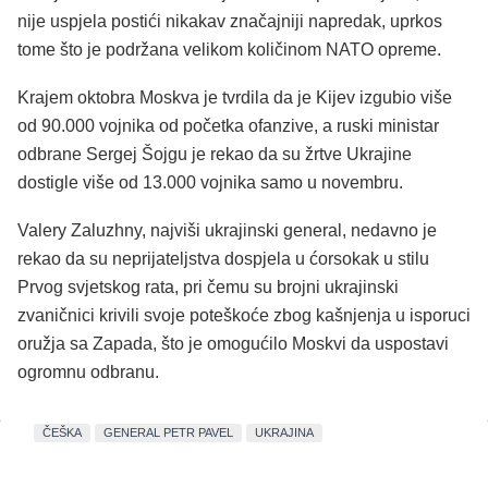
nije uspjela postići nikakav značajniji napredak, uprkos
tome što je podržana velikom količinom NATO opreme.
Krajem oktobra Moskva je tvrdila da je Kijev izgubio više
od 90.000 vojnika od početka ofanzive, a ruski ministar
odbrane Sergej Šojgu je rekao da su žrtve Ukrajine
dostigle više od 13.000 vojnika samo u novembru.
Valery Zaluzhny, najviši ukrajinski general, nedavno je
rekao da su neprijateljstva dospjela u ćorsokak u stilu
Prvog svjetskog rata, pri čemu su brojni ukrajinski
zvaničnici krivili svoje poteškoće zbog kašnjenja u isporuci
oružja sa Zapada, što je omogućilo Moskvi da uspostavi
ogromnu odbranu.
ČEŠKA
GENERAL PETR PAVEL
UKRAJINA