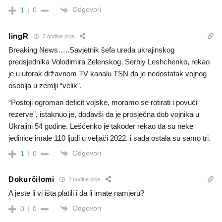
Odgovori
1
0
lingR
2 godine prije
Breaking News…..Savjetnik šefa ureda ukrajinskog
predsjednika Volodimira Zelenskog, Serhiy Leshchenko, rekao
je u utorak državnom TV kanalu TSN da je nedostatak vojnog
osoblja u zemlji “velik”.
“Postoji ogroman deficit vojske, moramo se rotirati i povući
rezerve”, istaknuo je, dodavši da je prosječna dob vojnika u
Ukrajini 54 godine. Leščenko je također rekao da su neke
jedinice imale 110 ljudi u veljači 2022. i sada ostala su samo tri.
Odgovori
1
0
Dokurčilomi
2 godine prije
A jeste li vi išta platili i da li imate namjeru?
Odgovori
0
0