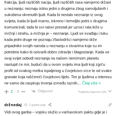
frakcija, ljudi različitih nacija, ljudi različitih rasa namjerno držani
u neznanju: neznaju istinu jedni o drugima zbog samoljubivih i
sukobima okrenutih ljudi. Kada bi nestalo neznanje iz ovog
svijeta, kada bi ljudi marno, iskreno i temeljito jedni s drugima
komunicirali, tada bi svi ratovi prestali jer uzroci rata leže u
mržnji i strahu, a mržnja je – neznanje. Ljudi se svađaju i tuku
kada jedni druge ne poznaju.Vlastodršci namjerno drže
pripadnike svojih naroda u neznanju o stvarima koje su im
potrebne kako bi ostvarili dobro zdravlje i blagostanje. Kada se
ovaj svijet oobodi neznanja na našem nemirnom planetu
nastupit će mir, budući da u ovom svijetu ima ljudi koji zgrču
profit od svakog metka ispaljenog u čovjekovo srce te od svake
granate koja raščereči čovjekovo tijelo. Tim je ljudima u interesu
ne samo da raspiruju trvenja između raznih
…
Čitaj više »
Odgovori
2
0
Pogledaj odgovore
(28)
držnedaj
2 godine prije
Vidi ovog gariba – vojsku služio u varšavskom paktu gdje je i