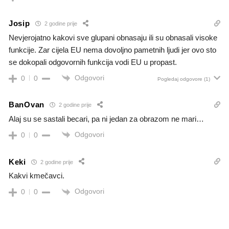
Josip
2 godine prije
Nevjerojatno kakovi sve glupani obnasaju ili su obnasali visoke
funkcije. Zar cijela EU nema dovoljno pametnih ljudi jer ovo sto
se dokopali odgovornih funkcija vodi EU u propast.
Odgovori
0
0
Pogledaj odgovore
(1)
BanOvan
2 godine prije
Alaj su se sastali becari, pa ni jedan za obrazom ne mari…
Odgovori
0
0
Keki
2 godine prije
Kakvi kmečavci.
Odgovori
0
0