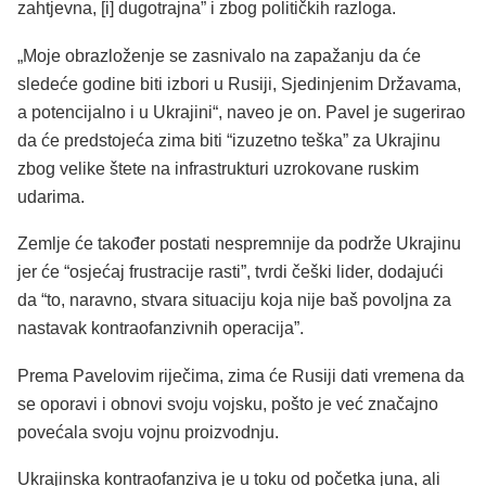
zahtjevna, [i] dugotrajna” i zbog političkih razloga.
„Moje obrazloženje se zasnivalo na zapažanju da će
sledeće godine biti izbori u Rusiji, Sjedinjenim Državama,
a potencijalno i u Ukrajini“, naveo je on. Pavel je sugerirao
da će predstojeća zima biti “izuzetno teška” za Ukrajinu
zbog velike štete na infrastrukturi uzrokovane ruskim
udarima.
Zemlje će također postati nespremnije da podrže Ukrajinu
jer će “osjećaj frustracije rasti”, tvrdi češki lider, dodajući
da “to, naravno, stvara situaciju koja nije baš povoljna za
nastavak kontraofanzivnih operacija”.
Prema Pavelovim riječima, zima će Rusiji dati vremena da
se oporavi i obnovi svoju vojsku, pošto je već značajno
povećala svoju vojnu proizvodnju.
Ukrajinska kontraofanziva je u toku od početka juna, ali