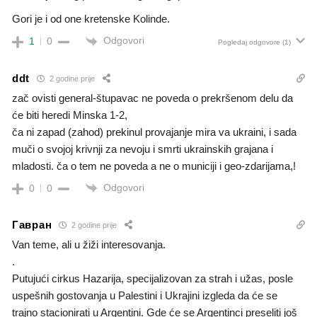
Gori je i od one kretenske Kolinde.
Odgovori
1
0
Pogledaj odgovore
(1)
ddt
2 godine prije
zač ovisti general-štupavac ne poveda o prekršenom delu da
će biti heredi Minska 1-2,
ča ni zapad (zahod) prekinul provajanje mira va ukraini, i sada
muči o svojoj krivnji za nevoju i smrti ukrainskih grajana i
mladosti. ča o tem ne poveda a ne o municiji i geo-zdarijama,!
Odgovori
0
0
Гавран
2 godine prije
Van teme, ali u žiži interesovanja.
.
Putujući cirkus Hazarija, specijalizovan za strah i užas, posle
uspešnih gostovanja u Palestini i Ukrajini izgleda da će se
trajno stacionirati u Argentini. Gde će se Argentinci preseliti još