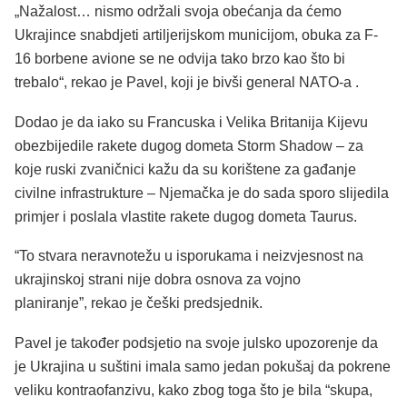
„Nažalost… nismo održali svoja obećanja da ćemo
Ukrajince snabdjeti artiljerijskom municijom, obuka za F-
16 borbene avione se ne odvija tako brzo kao što bi
trebalo“, rekao je Pavel, koji je bivši general NATO-a .
Dodao je da iako su Francuska i Velika Britanija Kijevu
obezbijedile rakete dugog dometa Storm Shadow – za
koje ruski zvaničnici kažu da su korištene za gađanje
civilne infrastrukture – Njemačka je do sada sporo slijedila
primjer i poslala vlastite rakete dugog dometa Taurus.
“To stvara neravnotežu u isporukama i neizvjesnost na
ukrajinskoj strani nije dobra osnova za vojno
planiranje”, rekao je češki predsjednik.
Pavel je također podsjetio na svoje julsko upozorenje da
je Ukrajina u suštini imala samo jedan pokušaj da pokrene
veliku kontraofanzivu, kako zbog toga što je bila “skupa,