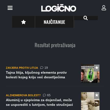
NAJČITANIJE
Rezultat pretraživanja
komentara
19
ZAVJERA PROTIV LITIJA
Tajna litija, ključnog elementa protiv
bolesti kojeg kriju već desetljećima
komentara
65
ALZHEIMEROVA BOLEST?
Aluminij u cjepivima za dojenčad, može
se usporediti s lutrijom, tvrde stručnjaci