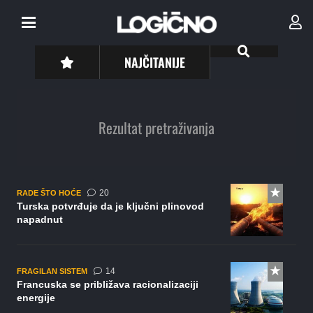
NAJČITANIJE
Rezultat pretraživanja
komentara
20
RADE ŠTO HOĆE
Turska potvrđuje da je ključni plinovod
napadnut
komentara
14
FRAGILAN SISTEM
Francuska se približava racionalizaciji
energije