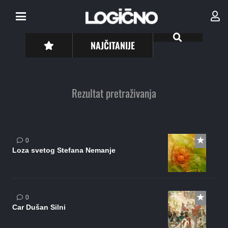
NAJČITANIJE
Rezultat pretraživanja
0
Loza svetog Stefana Nemanje
0
Car Dušan Silni