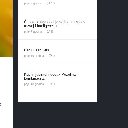
komentara
prije 7 godina
10
Čitanje knjiga deci je važno za njihov
razvoj i inteligenciju
komentara
prije 7 godina
8
Car Dušan Silni
prije 10 godina
0
Kućni ljubimci i deca? Poželjna
kombinacija.
prije 10 godina
0
a