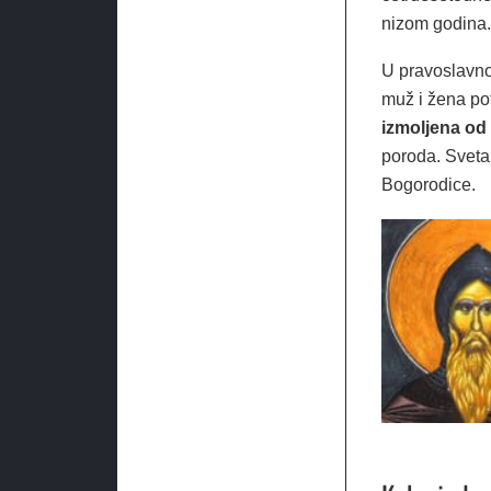
nizom godina.
U pravoslavno
muž i žena po
izmoljena
od
poroda. Sveta
Bogorodice.