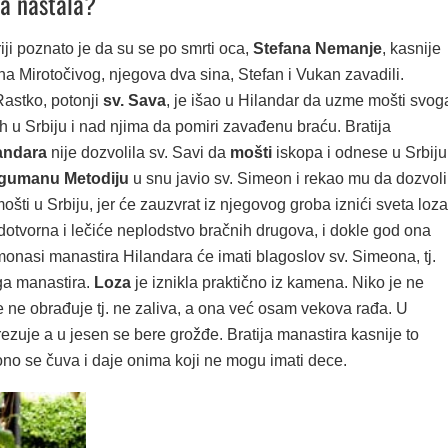
za nastala?
riji poznato je da su se po smrti oca,
Stefana Nemanje
, kasnije
a Mirotočivog, njegova dva sina, Stefan i Vukan zavadili.
Rastko, potonji
sv. Sava
, je išao u Hilandar da uzme mošti svog
h u Srbiju i nad njima da pomiri zavađenu braću. Bratija
andara
nije dozvolila sv. Savi da
mošti
iskopa i odnese u Srbiju
igumanu Metodiju
u snu javio sv. Simeon i rekao mu da dozvoli
ošti u Srbiju, jer će zauzvrat iz njegovog groba iznići sveta loza
udotvorna i lečiće neplodstvo bračnih drugova, i dokle god ona
onasi manastira Hilandara će imati blagoslov sv. Simeona, tj.
ga manastira.
Loza
je iznikla praktično iz kamena. Niko je ne
e ne obrađuje tj. ne zaliva, a ona već osam vekova rađa. U
ezuje a u jesen se bere grožđe. Bratija manastira kasnije to
ono se čuva i daje onima koji ne mogu imati dece.