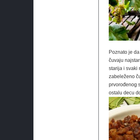
Poznato je d
čuvaju najstar
starija i svaki
zabeleženo ču
prvorođenog s
ostalu decu d