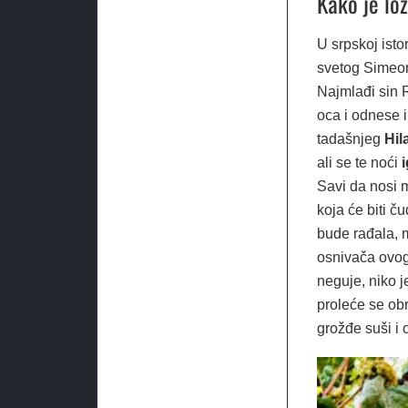
Kako je lo
U srpskoj isto
svetog Simeon
Najmlađi sin 
oca i odnese i
tadašnjeg
Hil
ali se te noći
Savi da nosi m
koja će biti č
bude rađala, m
osnivača ovo
neguje, niko j
proleće se obr
grožđe suši i 