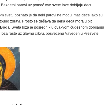
 Bezdetni parovi uz pomoć ove svete loze dobijaju decu.
m svetu poznato je da neki parovi ne mogu imati dece iako su i
tpuno zdravi. Prosto se dešava da neka deca moraju biti
 Boga
. Sveta loza je posrednik u ovakvom čudesnom dobijanju
 loza raste uz glavnu crkvu, posvećenu Vavedenju Presvete