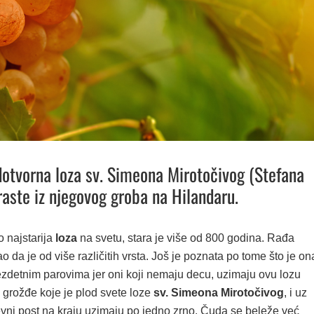
dotvorna loza sv. Simeona Mirotočivog (Stefana
aste iz njegovog groba na Hilandaru.
o najstarija
loza
na svetu, stara je više od 800 godina. Rađa
o da je od više različitih vrsta. Još je poznata po tome što je on
detnim parovima jer oni koji nemaju decu, uzimaju ovu lozu
grožđe koje je plod svete loze
sv. Simeona Mirotočivog
, i uz
vni post na kraju uzimaju po jedno zrno. Čuda se beleže već