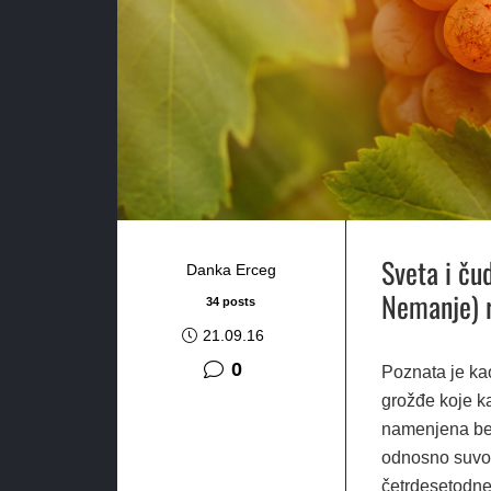
Sveta i ču
Danka Erceg
Nemanje) r
34 posts
21.09.16
0
Poznata je ka
grožđe koje ka
namenjena bez
odnosno suvo 
četrdesetodne