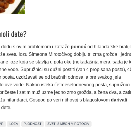
moli dete?
ji dođu s ovim problemom i zatraže
pomoć
od hilandarske bratij
že svetu lozu Simeona Mirotočivog dobiju tri zrna grožđa i jedn
ane loze koja se stavlja u pola oke (nekadašnja mera, sada je t
ne vode. Supružnici su dužni postiti (van 4 propisana posta), 4
m posta, uzdržavati se od bračnih odnosa, a pre svakog jela
lo ove vode. Nakon isteka četrdesetodnevnog posta, supružnici
 pričeste i zatim muž uzme jedno zrno grožđa, a žena dva, a zat
ažu hilandarci, Gospod po veri njihovoj s blagoslovom
darivati
dete.
AR
LOZA
PLODNOST
SVETI SIMEON MIROTOČIV