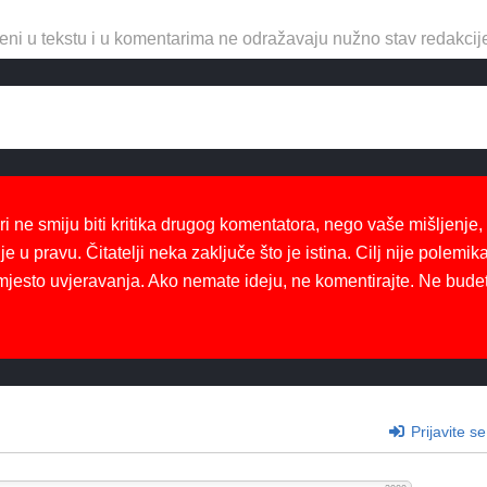
eni u tekstu i u komentarima ne odražavaju nužno stav redakcij
ri ne smiju biti kritika drugog komentatora, nego vaše mišljenje,
je u pravu. Čitatelji neka zaključe što je istina. Cilj nije polemika
mjesto uvjeravanja. Ako nemate ideju, ne komentirajte. Ne bude
Prijavite se