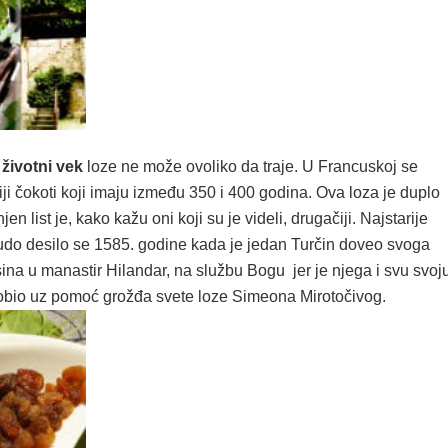
a
životni vek
loze ne može ovoliko da traje. U Francuskoj se
iji čokoti koji imaju između 350 i 400 godina. Ova loza je duplo
 njen list je, kako kažu oni koji su je videli, drugačiji. Najstarije
do desilo se 1585. godine kada je jedan Turčin doveo svoga
ina u manastir Hilandar, na službu Bogu jer je njega i svu svoj
obio uz pomoć grožđa svete loze Simeona Mirotočivog.