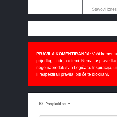
Stavovi iznes
PRAVILA KOMENTIRANJA
: Vaši komenta
prijedlog ili ideja o temi. Nema rasprave tko 
nego napredak svih Logičara. Inspiracija, u
li respektirali pravila, biti će te blokirani.
Pretplatiti se