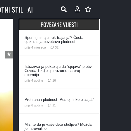
OTNI STIL
AI
POVEZANE VIJESTI
Spermiji imaju ‘rok trajanja’? Česta
ejakulacija povećava plodnost
komentara
prije 4 mjeseca
32
Istraživanja pokazuju da ”cjepiva” protiv
Covida-19 djeluju razorno na broj
spermija
komentara
prije 4 godine
16
Prehrana i plodnost: Postoji li korelacija?
komentara
prije 6 godina
11
Mislite da je vaše dete stidljivo? Možda
je introvertno