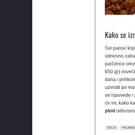
Kako se iz
Svi parovi ko
odnosno zatra
parčence orez
650 gr) osveće
dana i priliko
uzimati po ma
se ispovede i
će im, kako k
plod
odnosno 
DECA
HILAND