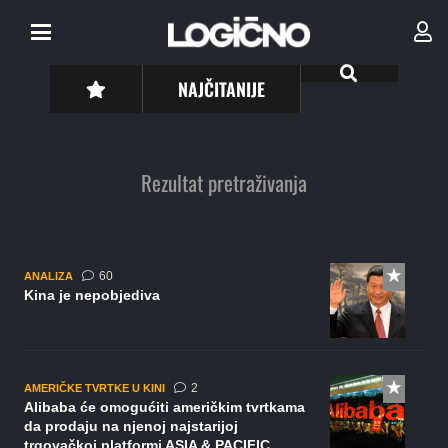
NAJČITANIJE
Rezultat pretraživanja
komentara
60
ANALIZA
Kina je nepobjediva
komentara
2
AMERIČKE TVRTKE U KINI
Alibaba će omogućiti američkim tvrtkama
da prodaju na njenoj najstarijoj
trgovačkoj platformi ASIA & PACIFIC