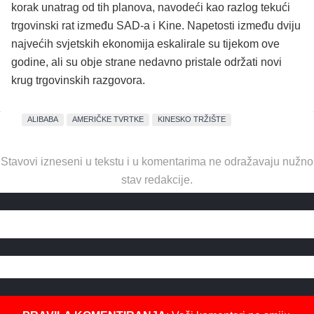
korak unatrag od tih planova, navodeći kao razlog tekući
trgovinski rat između SAD-a i Kine. Napetosti između dviju
najvećih svjetskih ekonomija eskalirale su tijekom ove
godine, ali su obje strane nedavno pristale održati novi
krug trgovinskih razgovora.
ALIBABA
AMERIČKE TVRTKE
KINESKO TRŽIŠTE
Stavovi izneseni u tekstu i u komentarima ne odražavaju nužno
stav redakcije.