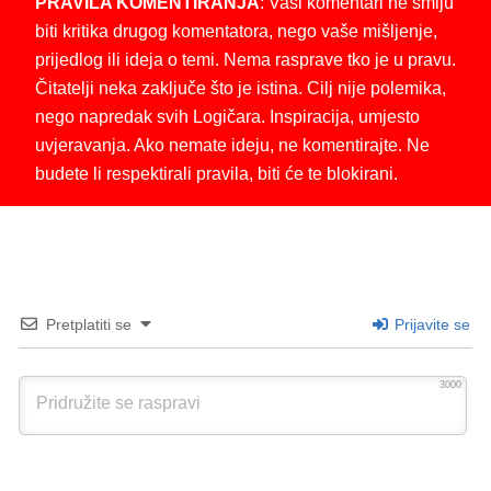
PRAVILA KOMENTIRANJA
: Vaši komentari ne smiju
biti kritika drugog komentatora, nego vaše mišljenje,
prijedlog ili ideja o temi. Nema rasprave tko je u pravu.
Čitatelji neka zaključe što je istina. Cilj nije polemika,
nego napredak svih Logičara. Inspiracija, umjesto
uvjeravanja. Ako nemate ideju, ne komentirajte. Ne
budete li respektirali pravila, biti će te blokirani.
Pretplatiti se
Prijavite se
3000