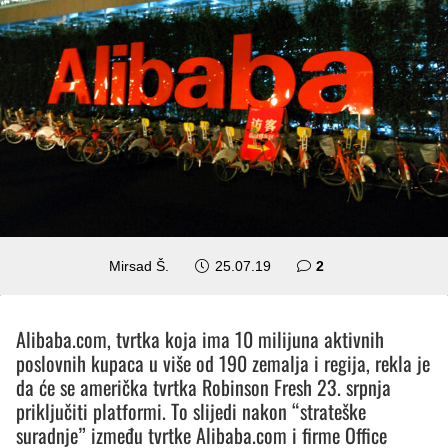
komentara
Mirsad Š.
25.07.19
2
Alibaba.com, tvrtka koja ima 10 milijuna aktivnih
poslovnih kupaca u više od 190 zemalja i regija, rekla je
da će se američka tvrtka Robinson Fresh 23. srpnja
priključiti platformi. To slijedi nakon “strateške
suradnje” između tvrtke Alibaba.com i firme Office