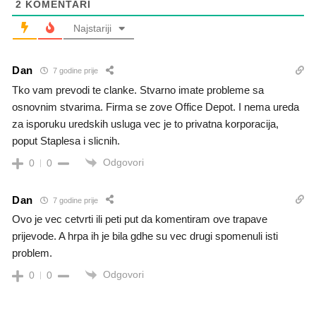
2
KOMENTARI
Najstariji
Dan
7 godine prije
Tko vam prevodi te clanke. Stvarno imate probleme sa
osnovnim stvarima. Firma se zove Office Depot. I nema ureda
za isporuku uredskih usluga vec je to privatna korporacija,
poput Staplesa i slicnih.
Odgovori
0
0
Dan
7 godine prije
Ovo je vec cetvrti ili peti put da komentiram ove trapave
prijevode. A hrpa ih je bila gdhe su vec drugi spomenuli isti
problem.
Odgovori
0
0