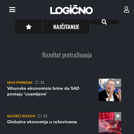
NAJČITANIJE
Rezultat pretraživanja
komentar
31
NOVI POREDAK
Vrhunske ekonomiste brine da SAD
postaju ‘usamljene’
komentara
12
NAJVEĆI IZAZOVI
Globalna ekonomija u ruševinama