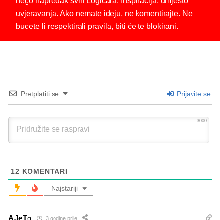
nego napredak svih Logičara. Inspiracija, umjesto
uvjeravanja. Ako nemate ideju, ne komentirajte. Ne
budete li respektirali pravila, biti će te blokirani.
Pretplatiti se
Prijavite se
3000
12
KOMENTARI
Najstariji
AJeTo
3 godine prije