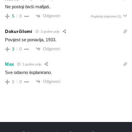
Ne postoji bivši mafijaš.
Odgovori
5
0
Pogledaj odgovore
(1)
Dokurčilomi
3 godine prije
Povijest se ponavlja, 1933.
Odgovori
3
0
Max
3 godine prije
Sve odavno iisplanirano.
Odgovori
0
0