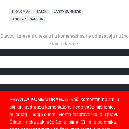
EKONOMIJA
IZAZOVI
LARRY SUMMERS
MINISTAR FINANSIJA
Stavovi izneseni u tekstu i u komentarima ne odražavaju nužno
stav redakcije.
PRAVILA KOMENTIRANJA
: Vaši komentari ne smiju
biti kritika drugog komentatora, nego vaše mišljenje,
prijedlog ili ideja o temi. Nema rasprave tko je u pravu.
Čitatelji neka zaključe što je istina. Cilj nije polemika,