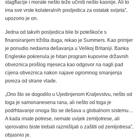
stagflacije i morate nešto teže učiniti nešto kasnije. Ali to
ima sve vrste kolateralnih posljedica za ostatak svijeta”,
upozorio je on.
Jedna od takvih posljedica bile bi poteškoće s
finansiranjem tržišta duga, rekao je Summers. Kao primjer
je ponudio nedavna dešavanja u Velikoj Britaniji. Banka
Engleske pokrenula je hitan program kupovine državnih
obveznica prošlog mjeseca kao odgovor na nagli pad
cijena obveznica nakon najave ogromnog smanjenja
poreza od strane vlade.
„Ono što se dogodilo u Ujedinjenom Kraljevstvu, nešto od
toga je samonanesena rana, ali nešto od toga je
podrhtavanje onoga što se dešava u globalnom sistemu…
A kada imate potrese, nemate uvijek zemljotrese, ali
vjerovatno biste trebali razmišljati o zaštiti od zemljotresa”,
objasnio je.