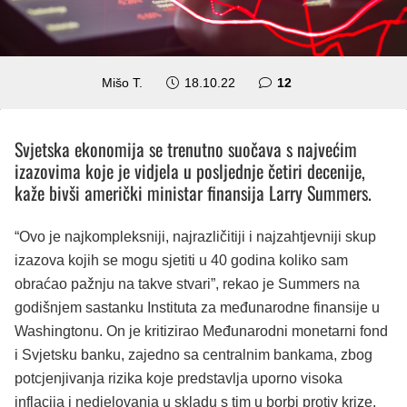
komentara
Mišo T.
18.10.22
12
Svjetska ekonomija se trenutno suočava s najvećim
izazovima koje je vidjela u posljednje četiri decenije,
kaže bivši američki ministar finansija Larry Summers.
“Ovo je najkompleksniji, najrazličitiji i najzahtjevniji skup
izazova kojih se mogu sjetiti u 40 godina koliko sam
obraćao pažnju na takve stvari”, rekao je Summers na
godišnjem sastanku Instituta za međunarodne finansije u
Washingtonu. On je kritizirao Međunarodni monetarni fond
i Svjetsku banku, zajedno sa centralnim bankama, zbog
potcjenjivanja rizika koje predstavlja uporno visoka
inflacija i nedjelovanja u skladu s tim u borbi protiv krize.