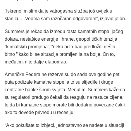
“Iskreno, mislim da je vatrogasna služba još uvijek u
stanici. …Veoma sam razočaran odgovorom”, izjavio je on.
Summers je rekao da između rasta kamatnih stopa, jačeg
dolara, nestašice energije i hrane, geopolitičkih tenzija i
“klimatskih promjena”, “neko bi trebao predložiti nešto
bitno ” kako bi se situacija promijenila na bolje. On to,
međutim, nije dalje elaborirao.
Američke Federalne rezerve su do sada ove godine pet
puta podizale kamatne stope, a to su slijedile i druge
centralne banke širom svijeta. Međutim, Summers kaže da
su regulatori predugo čekali da reaguju na rastuće cijene,
te da bi kamatne stope morale biti dodatno povećane čak i
ako to dovede privredu u recesiju.
“Ako pokušate to izbjeći, jednostavno se nađete u situaciji