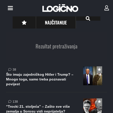
NAJČITANIJE
Rezultat pretraživanja
komentara
38
Što imaju zajedničkog Hitler i Trump? –
Mnogo toga, samo treba poznavati
povijest
komentara
138
“Trocki 21. stoljeća” – Zašto sve više
zemalja u Sorosu vidi neprijatelja?