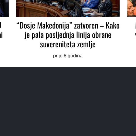
U
“Dosje Makedonija” zatvoren – Kako
i
je pala posljednja linija obrane
suvereniteta zemlje
prije 8 godina