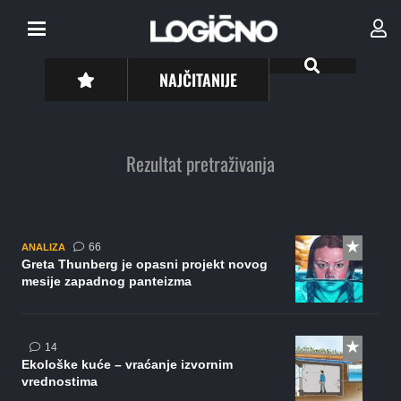
NAJČITANIJE
Rezultat pretraživanja
komentara
66
ANALIZA
Greta Thunberg je opasni projekt novog
mesije zapadnog panteizma
komentara
14
Ekološke kuće – vraćanje izvornim
vrednostima