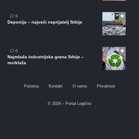
0
Deponija – najveći neprijatelj Srbije
0
Najmlađa industrijska grana Srbije –
reciklaža
Početna
Kontakt
O nama
Privatnost
© 2024 – Portal Logično