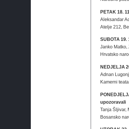
PETAK 18. 11
Aleksandar Ac
Atelje 212, Be
SUBOTA 19. 1
Janko Matko, 
Hrvatsko naro
NEDJELJA 20. 
Adnan Lugonji
Kamerni teata
PONEDJELJAK 2
upozoravali
Tanja Šljivar,
Bosansko naro