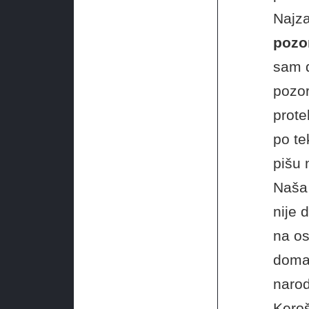
Najza
pozo
sam d
pozor
prote
po te
pišu 
Naša 
nije 
na os
domać
narod
Keroš