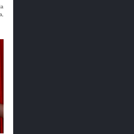
ja
a,