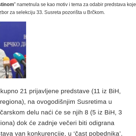
stinom
” nametnula se kao motiv i tema za odabir predstava koje
izbor za selekciju 33. Susreta pozorišta u Brčkom.
kupno 21 prijavljene predstave (11 iz BiH,
 regiona), na ovogodišnjim Susretima u
čarskom delu naći će se njih 8 (5 iz BiH, 3
giona) dok će zadnje večeri biti odigrana
tava van konkurencije, u ‘čast pobednika’.