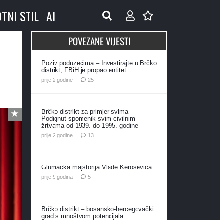
OTNI STIL
AI
POVEZANE VIJESTI
Poziv poduzećima – Investirajte u Brčko
distrikt, FBiH je propao entitet
komentara
prije 2 godine
25
Brčko distrikt za primjer svima –
Podignut spomenik svim civilnim
žrtvama od 1939. do 1995. godine
komentara
prije 2 godine
13
Glumačka majstorija Vlade Keroševića
komentara
prije 9 godina
5
Brčko distrikt – bosansko-hercegovački
grad s mnoštvom potencijala