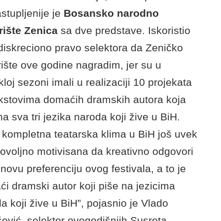
stupljenije je
Bosansko narodno
rište Zenica
sa dve predstave. Iskoristio
iskreciono pravo selektora da Zeničko
ište ove godine nagradim, jer su u
kloj sezoni imali u realizaciji 10 projekata
kstovima domaćih dramskih autora koja
na sva tri jezika naroda koji žive u BiH.
kompletna teatarska klima u BiH još uvek
dovoljno motivisana da kreativno odgovori
novu preferenciju ovog festivala, a to je
i dramski autor koji piše na jezicima
a koji žive u BiH”, pojasnio je Vlado
ević, selektor ovogodišnjih Susreta