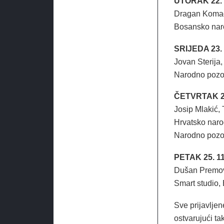
UTORAK 22. 1
Dragan Komadi
Bosansko naro
SRIJEDA 23. 
Jovan Sterija
Narodno pozor
ČETVRTAK 24. 
Josip Mlakić, 
Hrvatsko naro
Narodno pozor
PETAK 25. 11.
Dušan Premovi
Smart studio, 
Sve prijavlje
ostvarujući ta