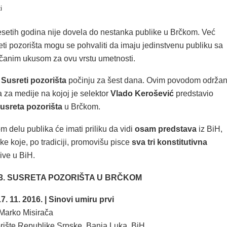
i
etih godina nije dovela do nestanka publike u Brčkom. Već
eti pozorišta mogu se pohvaliti da imaju jedinstvenu publiku sa
nčanim ukusom za ovu vrstu umetnosti.
 Susreti pozorišta
počinju za šest dana. Ovim povodom održa
a za medije na kojoj je selektor
Vlado Kerošević
predstavio
usreta pozorišta
u Brčkom.
 delu publika će imati priliku da vidi
osam predstava
iz BiH,
ske koje, po tradiciji, promovišu pisce
sva tri konstitutivna
ive u BiH.
. SUSRETA POZORIŠTA U BRČKOM
 11. 2016. | Sinovi umiru prvi
 Marko Misirača
ište Republike Srpske, Banja Luka, BiH