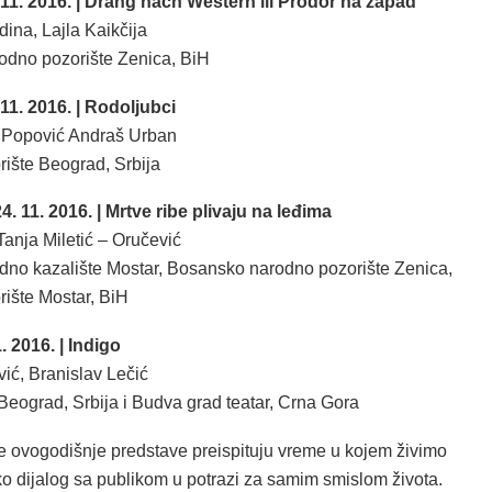
1. 2016. | Drang nach Western ili Prodor na zapad
na, Lajla Kaikčija
dno pozorište Zenica, BiH
11. 2016. | Rodoljubci
, Popović Andraš Urban
ište Beograd, Srbija
11. 2016. | Mrtve ribe plivaju na leđima
Tanja Miletić – Oručević
dno kazalište Mostar, Bosansko narodno pozorište Zenica,
ište Mostar, BiH
 2016. | Indigo
ć, Branislav Lečić
Beograd, Srbija i Budva grad teatar, Crna Gora
ne ovogodišnje predstave preispituju vreme u kojem živimo
ko dijalog sa publikom u potrazi za samim smislom života.