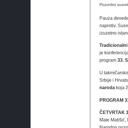
Pozorišni susret
Pauza devedes
naprotiv. Susr
izuzetno ista
Tradicionalni
je konferencij
program
33. S
U takmičarskom
Srbije i Hrvat
naroda
koja ž
PROGRAM 33
ČETVRTAK 17.
Mate Matišić,
Narodno pozor