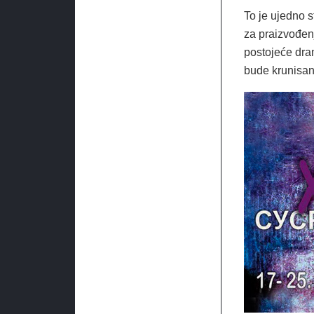
To je ujedno s
za praizvođen
postojeće dra
bude krunisano