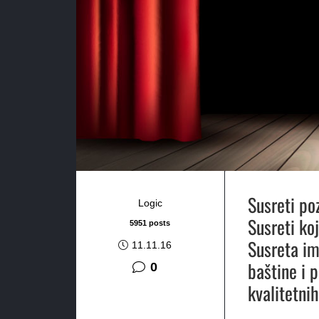
Susreti po
Logic
Susreti ko
5951 posts
Susreta im
11.11.16
baštine i 
0
kvalitetni