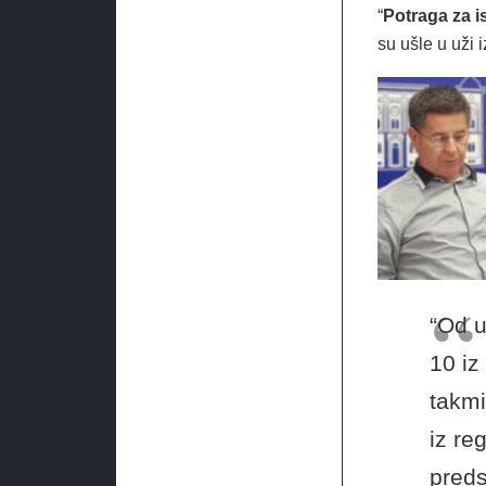
“
Potraga za i
su ušle u uži 
“Od u
10 iz
takmi
iz re
preds