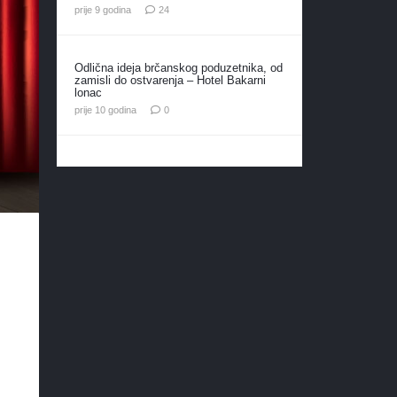
komentara
prije 9 godina
24
Odlična ideja brčanskog poduzetnika, od
zamisli do ostvarenja – Hotel Bakarni
lonac
prije 10 godina
0