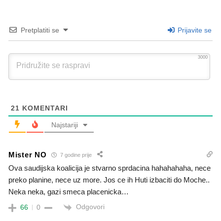
Pretplatiti se
Prijavite se
3000
21
KOMENTARI
Najstariji
Mister NO
7 godine prije
Ova saudijska koalicija je stvarno sprdacina hahahahaha, nece
preko planine, nece uz more. Jos ce ih Huti izbaciti do Moche..
Neka neka, gazi smeca placenicka…
Odgovori
66
0