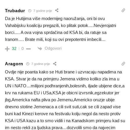
Trubadur
7 godine prije
Da je Hutijima više modernijeg naoružanja, oni bi ovu
Vahabijsku koaliciju pregazili, ko plitak potok….Nevjerojatni
borci…. A ova vojna sprdačina od KSA bi, da ratuje sa
Iranom…. Brate mili, koji su ovi prepotentni imbecili…
Odgovori
32
0
Aragorn
7 godine prije
Ovdje nije poanta kako se Huti brane i uzvracaju napadima na
KSA. Stvar je da na primjeru Jemena vidimo koliko zla ima u
UN i NATO…milijoni podhranjenih,bolesnih, iljade ubijene dice,a
krv na rukama EU i USa,KSA je obicni izvrsnik,egzekutor jer
jbg,Americka nafta pliva po Jemenu,Americko oruzje ubije
dnevno stotine Jemenaca a cili svit suti,cak se cili zapad vise
buni kad Kinezi kerove na festivalu kolju negol da nesto protiv
KSA i USA kazu a to smo vidili i na Kanadskom primjeru kad su
im nesto rekli za ljudska prava…dozvolili smo da najvecim