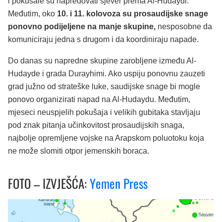
i pokušale su napredovati sjever prema Al-Hudaydi.
Međutim, oko
10. i 11. kolovoza su prosaudijske snage
ponovno podijeljene na manje skupine,
nesposobne da
komuniciraju jedna s drugom i da koordiniraju napade.
Do danas su napredne skupine zarobljene između Al-
Hudayde i grada Durayhimi. Ako uspiju ponovnu zauzeti
grad južno od strateške luke, saudijske snage bi mogle
ponovo organizirati napad na Al-Hudaydu. Međutim,
mjeseci neuspjelih pokušaja i velikih gubitaka stavljaju
pod znak pitanja učinkovitost prosaudijskih snaga,
najbolje opremljene vojske na Arapskom poluotoku koja
ne može slomiti otpor jemenskih boraca.
FOTO – IZVJEŠĆA:
Yemen Press