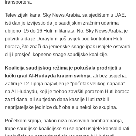
transportera.
Televizijski kanal Sky News Arabia, sa sjedištem u UAE,
isti dan je izvijestio da je saudijskim zračnim udarima
ubijeno 15 do 16 Huti militanata. No, Sky News Arabia je
potvrdila da je Durayhimi još uvijek pod kontrolom Huti
boraca, što znači da jemenske snage ipak uspjele ostvariti
cilj i presjeći kopnene snage saudijske koalicije.
Koalicija saudijskog režima je pokušala prodrijeti u
lučki grad Al-Hudayda krajem svibnja
, ali bez uspjeha.
Zatim je 12. lipnja najavljen je “početak velikog napada”
na Al-Hudaydu, koji je trebao završiti porazom Huti boraca
za tri dana, ali su tjedan dana kasnije Huti razbili
neprijateljske jedinice duž obale u nekoliko skupina.
Početkom srpnja, nakon niza masovnih bombardiranja,
trupe saudijske koalicijske su se opet uspjele konsolidirati