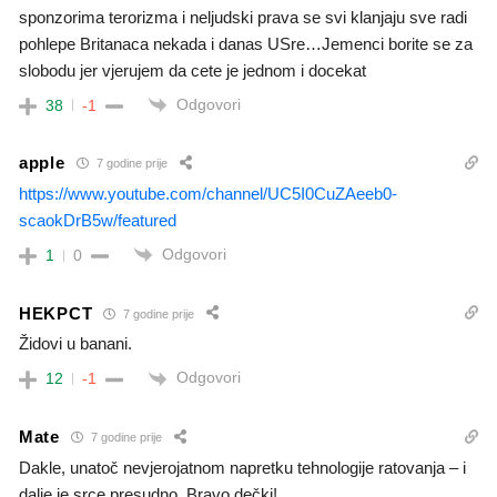
sponzorima terorizma i neljudski prava se svi klanjaju sve radi
pohlepe Britanaca nekada i danas USre…Jemenci borite se za
slobodu jer vjerujem da cete je jednom i docekat
Odgovori
38
-1
apple
7 godine prije
https://www.youtube.com/channel/UC5I0CuZAeeb0-
scaokDrB5w/featured
Odgovori
1
0
HEKPCT
7 godine prije
Židovi u banani.
Odgovori
12
-1
Mate
7 godine prije
Dakle, unatoč nevjerojatnom napretku tehnologije ratovanja – i
dalje je srce presudno. Bravo dečki!