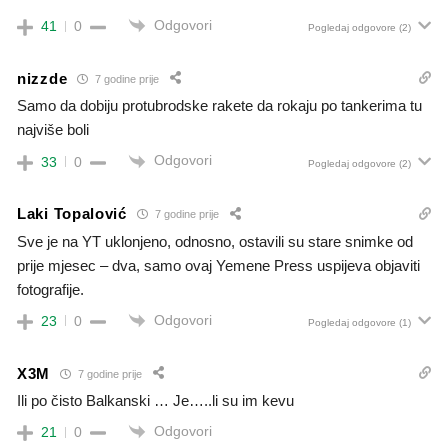
Odgovori
41
0
Pogledaj odgovore
(2)
nizzde
7 godine prije
Samo da dobiju protubrodske rakete da rokaju po tankerima tu
najviše boli
Odgovori
33
0
Pogledaj odgovore
(2)
Laki Topalović
7 godine prije
Sve je na YT uklonjeno, odnosno, ostavili su stare snimke od
prije mjesec – dva, samo ovaj Yemene Press uspijeva objaviti
fotografije.
Odgovori
23
0
Pogledaj odgovore
(1)
X3M
7 godine prije
Ili po čisto Balkanski … Je…..li su im kevu
Odgovori
21
0