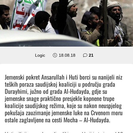
komentar
Logic
18.08.18
21
Jemenski pokret Ansarullah i Huti borci su nanijeli niz
teških poraza saudijskoj koaliciji u području grada
Durayhimi, južno od grada Al-Hudayda, gdje su
jemenske snage praktično presjekle kopnene trupe
koalicije saudijskog režima, koje su nakon neuspjelog
pokušaja zauzimanje jemenske luke na Crvenom moru
ostale zaglavljene na cesti Mocha – Al-Hudayda.