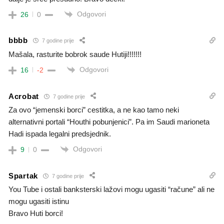
Odgovori
26
0
bbbb
7 godine prije
Mašala, rasturite bobrok saude Hutiji!!!!!!!
Odgovori
16
-2
Acrobat
7 godine prije
Za ovo “jemenski borci” cestitka, a ne kao tamo neki
alternativni portali “Houthi pobunjenici”. Pa im Saudi marioneta
Hadi ispada legalni predsjednik.
Odgovori
9
0
Spartak
7 godine prije
You Tube i ostali banksterski lažovi mogu ugasiti “račune” ali ne
mogu ugasiti istinu
Bravo Huti borci!