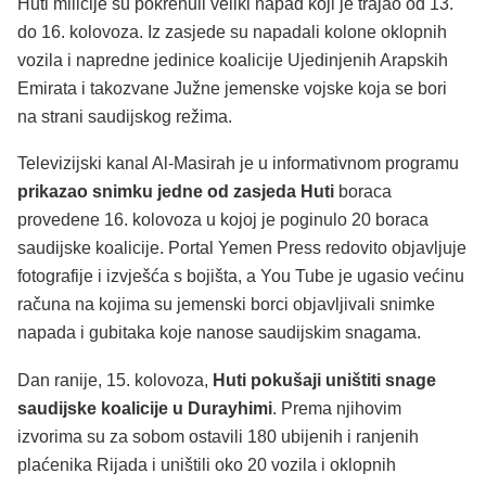
Huti milicije su pokrenuli veliki napad koji je trajao od 13.
do 16. kolovoza. Iz zasjede su napadali kolone oklopnih
vozila i napredne jedinice koalicije Ujedinjenih Arapskih
Emirata i takozvane Južne jemenske vojske koja se bori
na strani saudijskog režima.
Televizijski kanal Al-Masirah je u informativnom programu
prikazao snimku jedne od zasjeda Huti
boraca
provedene 16. kolovoza u kojoj je poginulo 20 boraca
saudijske koalicije. Portal Yemen Press redovito objavljuje
fotografije i izvješća s bojišta, a You Tube je ugasio većinu
računa na kojima su jemenski borci objavljivali snimke
napada i gubitaka koje nanose saudijskim snagama.
Dan ranije, 15. kolovoza,
Huti pokušaji uništiti snage
saudijske koalicije u Durayhimi
. Prema njihovim
izvorima su za sobom ostavili 180 ubijenih i ranjenih
plaćenika Rijada i uništili oko 20 vozila i oklopnih