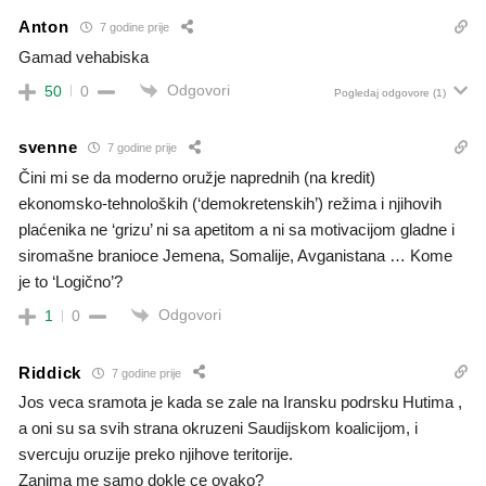
Anton
7 godine prije
Gamad vehabiska
Odgovori
50
0
Pogledaj odgovore
(1)
svenne
7 godine prije
Čini mi se da moderno oružje naprednih (na kredit)
ekonomsko-tehnoloških (‘demokretenskih’) režima i njihovih
plaćenika ne ‘grizu’ ni sa apetitom a ni sa motivacijom gladne i
siromašne branioce Jemena, Somalije, Avganistana … Kome
je to ‘Logično’?
Odgovori
1
0
Riddick
7 godine prije
Jos veca sramota je kada se zale na Iransku podrsku Hutima ,
a oni su sa svih strana okruzeni Saudijskom koalicijom, i
svercuju oruzije preko njihove teritorije.
Zanima me samo dokle ce ovako?