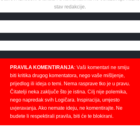
stav redakcije.
PRAVILA KOMENTIRANJA
: Vaši komentari ne smiju
biti kritika drugog komentatora, nego vaše mišljenje,
prijedlog ili ideja o temi. Nema rasprave tko je u pravu.
Čitatelji neka zaključe što je istina. Cilj nije polemika,
nego napredak svih Logičara. Inspiracija, umjesto
uvjeravanja. Ako nemate ideju, ne komentirajte. Ne
budete li respektirali pravila, biti će te blokirani.