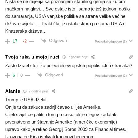
Ništa se ne mijenja sa priznanjem stabilnog genija sa žutom
mačkom na glavi… Sve ostaje isto i samo je još jednom došlo
do šamaranja, USrA vanjske politike sa strane velike većine
država svijeta….. Praktički, je ostala skoro pa sama USrA i
Khazarska država…
Odgovori
17
-2
Pogledaj odgovore
(1)
Tvoja ruka u mojoj ruci
7 godine prije
Zašto Izrael stoji iza pojedinih evropskih populističkih stranaka?
Odgovori
6
0
Pogledaj odgovore
(2)
Alanis
7 godine prije
Trump je USA dželat.
On je tu da zakuca zadnji čavao u lijes Amerike.
Cijeli svijet će patiti u tom procesu, ali je njegov zadatak
prvenstveno uništavanje Amerike (američke ekonomije) –
upravo kako je rekao Georgij Soros 2009 za Financial times.
Iz ovoga će Kina isplivati kao novi hegemon.