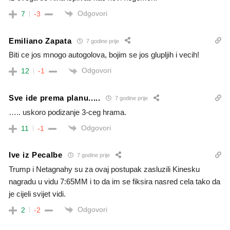
Odgovori
7
-3
Emiliano Zapata
7 godine prije
Biti ce jos mnogo autogolova, bojim se jos glupljih i vecih!
Odgovori
12
-1
Sve ide prema planu.....
7 godine prije
….. uskoro podizanje 3-ceg hrama.
Odgovori
11
-1
Ive iz Pecalbe
7 godine prije
Trump i Netagnahy su za ovaj postupak zasluzili Kinesku
nagradu u vidu 7:65MM i to da im se fiksira nasred cela tako da
je cijeli svijet vidi.
Odgovori
2
-2