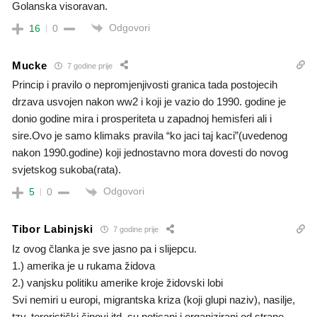
Golanska visoravan.
Odgovori
16
0
Mucke
7 godine prije
Princip i pravilo o nepromjenjivosti granica tada postojecih
drzava usvojen nakon ww2 i koji je vazio do 1990. godine je
donio godine mira i prosperiteta u zapadnoj hemisferi ali i
sire.Ovo je samo klimaks pravila “ko jaci taj kaci”(uvedenog
nakon 1990.godine) koji jednostavno mora dovesti do novog
svjetskog sukoba(rata).
Odgovori
5
0
Tibor Labinjski
7 godine prije
Iz ovog članka je sve jasno pa i slijepcu.
1.) amerika je u rukama židova
2.) vanjsku politiku amerike kroje židovski lobi
Svi nemiri u europi, migrantska kriza (koji glupi naziv), nasilje,
tzv. teroristički činovi itd. su poticani i organizirani od strane