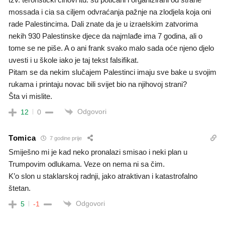
mossada i cia sa ciljem odvraćanja pažnje na zlodjela koja oni
rade Palestincima. Dali znate da je u izraelskim zatvorima
nekih 930 Palestinske djece da najmlađe ima 7 godina, ali o
tome se ne piše. A o ani frank svako malo sada oće njeno djelo
uvesti i u škole iako je taj tekst falsifikat.
Pitam se da nekim slučajem Palestinci imaju sve bake u svojim
rukama i printaju novac bili svijet bio na njihovoj strani?
Šta vi mislite.
Odgovori
12
0
Tomica
7 godine prije
Smiješno mi je kad neko pronalazi smisao i neki plan u
Trumpovim odlukama. Veze on nema ni sa čim.
K’o slon u staklarskoj radnji, jako atraktivan i katastrofalno
štetan.
Odgovori
5
-1