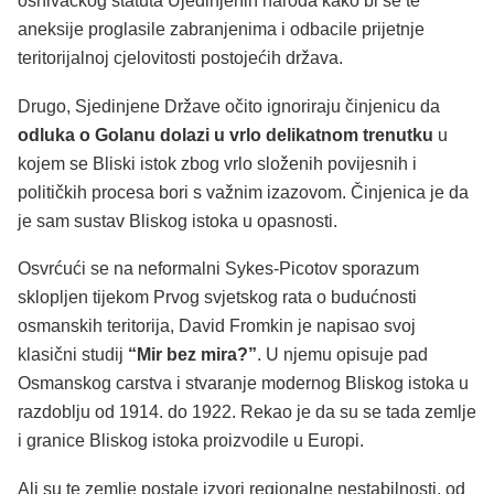
osnivačkog statuta Ujedinjenih naroda kako bi se te
aneksije proglasile zabranjenima i odbacile prijetnje
teritorijalnoj cjelovitosti postojećih država.
Drugo, Sjedinjene Države očito ignoriraju činjenicu da
odluka o Golanu dolazi u vrlo delikatnom trenutku
u
kojem se Bliski istok zbog vrlo složenih povijesnih i
političkih procesa bori s važnim izazovom. Činjenica je da
je sam sustav Bliskog istoka u opasnosti.
Osvrćući se na neformalni Sykes-Picotov sporazum
sklopljen tijekom Prvog svjetskog rata o budućnosti
osmanskih teritorija, David Fromkin je napisao svoj
klasični studij
“Mir bez mira?”
. U njemu opisuje pad
Osmanskog carstva i stvaranje modernog Bliskog istoka u
razdoblju od 1914. do 1922. Rekao je da su se tada zemlje
i granice Bliskog istoka proizvodile u Europi.
Ali su te zemlje postale izvori regionalne nestabilnosti, od