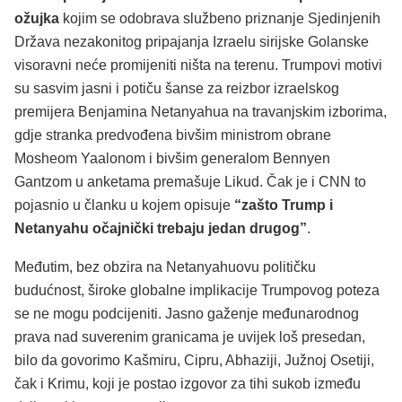
ožujka
kojim se odobrava službeno priznanje Sjedinjenih
Država nezakonitog pripajanja Izraelu sirijske Golanske
visoravni neće promijeniti ništa na terenu. Trumpovi motivi
su sasvim jasni i potiču šanse za reizbor izraelskog
premijera Benjamina Netanyahua na travanjskim izborima,
gdje stranka predvođena bivšim ministrom obrane
Mosheom Yaalonom i bivšim generalom Bennyen
Gantzom u anketama premašuje Likud. Čak je i CNN to
pojasnio u članku u kojem opisuje
“zašto Trump i
Netanyahu očajnički trebaju jedan drugog”
.
Međutim, bez obzira na Netanyahuovu političku
budućnost, široke globalne implikacije Trumpovog poteza
se ne mogu podcijeniti. Jasno gaženje međunarodnog
prava nad suverenim granicama je uvijek loš presedan,
bilo da govorimo Kašmiru, Cipru, Abhaziji, Južnoj Osetiji,
čak i Krimu, koji je postao izgovor za tihi sukob između