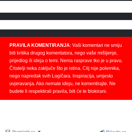
PRAVILA KOMENTIRANJA
: Vaši komentari ne smiju
biti kritika drugog komentatora, nego vaše mišljenje,
prijedlog ili ideja o temi. Nema rasprave tko je u pravu.
Čitatelji neka zaključe što je istina. Cilj nije polemika,
nego napredak svih Logičara. Inspiracija, umjesto
uvjeravanja. Ako nemate ideju, ne komentirajte. Ne
budete li respektirali pravila, biti će te blokirani.
Pretplatiti se
Prijavite se