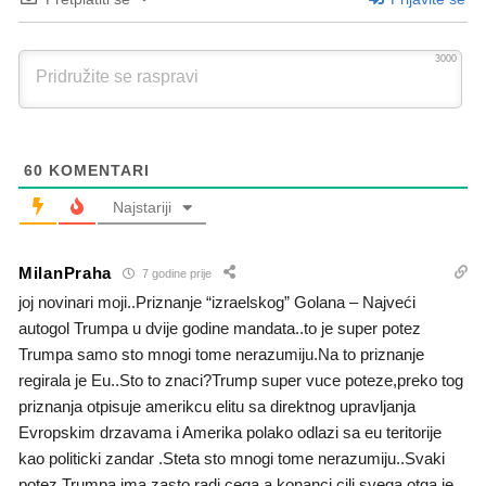
3000
60
KOMENTARI
Najstariji
MilanPraha
7 godine prije
joj novinari moji..Priznanje “izraelskog” Golana – Najveći
autogol Trumpa u dvije godine mandata..to je super potez
Trumpa samo sto mnogi tome nerazumiju.Na to priznanje
regirala je Eu..Sto to znaci?Trump super vuce poteze,preko tog
priznanja otpisuje amerikcu elitu sa direktnog upravljanja
Evropskim drzavama i Amerika polako odlazi sa eu teritorije
kao politicki zandar .Steta sto mnogi tome nerazumiju..Svaki
potez Trumpa ima zasto,radi cega a konanci cilj svega otga je