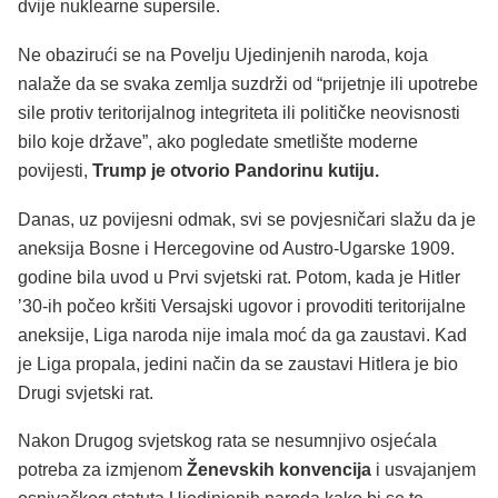
dvije nuklearne supersile.
Ne obazirući se na Povelju Ujedinjenih naroda, koja
nalaže da se svaka zemlja suzdrži od “prijetnje ili upotrebe
sile protiv teritorijalnog integriteta ili političke neovisnosti
bilo koje države”, ako pogledate smetlište moderne
povijesti,
Trump je otvorio Pandorinu kutiju.
Danas, uz povijesni odmak, svi se povjesničari slažu da je
aneksija Bosne i Hercegovine od Austro-Ugarske 1909.
godine bila uvod u Prvi svjetski rat. Potom, kada je Hitler
’30-ih počeo kršiti Versajski ugovor i provoditi teritorijalne
aneksije, Liga naroda nije imala moć da ga zaustavi. Kad
je Liga propala, jedini način da se zaustavi Hitlera je bio
Drugi svjetski rat.
Nakon Drugog svjetskog rata se nesumnjivo osjećala
potreba za izmjenom
Ženevskih konvencija
i usvajanjem