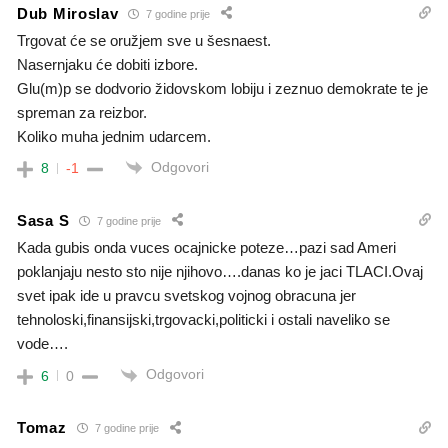
Dub Miroslav
7 godine prije
Trgovat će se oružjem sve u šesnaest.
Nasernjaku će dobiti izbore.
Glu(m)p se dodvorio židovskom lobiju i zeznuo demokrate te je
spreman za reizbor.
Koliko muha jednim udarcem.
Odgovori
8
-1
Sasa S
7 godine prije
Kada gubis onda vuces ocajnicke poteze…pazi sad Ameri
poklanjaju nesto sto nije njihovo….danas ko je jaci TLACI.Ovaj
svet ipak ide u pravcu svetskog vojnog obracuna jer
tehnoloski,finansijski,trgovacki,politicki i ostali naveliko se
vode….
Odgovori
6
0
Tomaz
7 godine prije