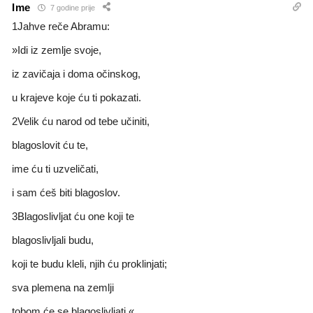
Ime
7 godine prije
1Jahve reče Abramu:
»Idi iz zemlje svoje,
iz zavičaja i doma očinskog,
u krajeve koje ću ti pokazati.
2Velik ću narod od tebe učiniti,
blagoslovit ću te,
ime ću ti uzveličati,
i sam ćeš biti blagoslov.
3Blagoslivljat ću one koji te
blagoslivljali budu,
koji te budu kleli, njih ću proklinjati;
sva plemena na zemlji
tobom će se blagoslivljati.«