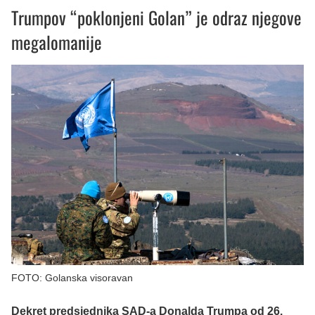
Trumpov “poklonjeni Golan” je odraz njegove
megalomanije
FOTO: Golanska visoravan
Dekret predsjednika SAD-a Donalda Trumpa od 26.