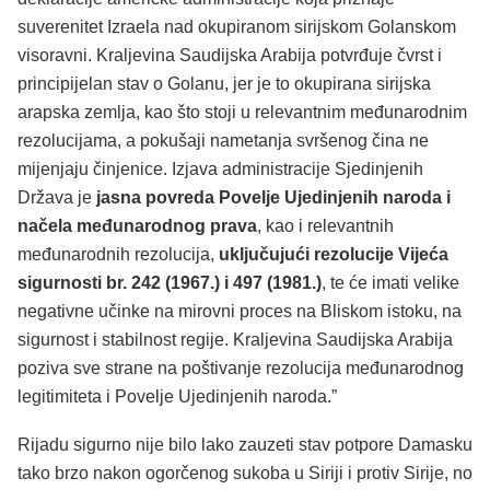
suverenitet Izraela nad okupiranom sirijskom Golanskom
visoravni. Kraljevina Saudijska Arabija potvrđuje čvrst i
principijelan stav o Golanu, jer je to okupirana sirijska
arapska zemlja, kao što stoji u relevantnim međunarodnim
rezolucijama, a pokušaji nametanja svršenog čina ne
mijenjaju činjenice. Izjava administracije Sjedinjenih
Država je
jasna povreda Povelje Ujedinjenih naroda i
načela međunarodnog prava
, kao i relevantnih
međunarodnih rezolucija,
uključujući rezolucije Vijeća
sigurnosti br. 242 (1967.) i 497 (1981.)
, te će imati velike
negativne učinke na mirovni proces na Bliskom istoku, na
sigurnost i stabilnost regije. Kraljevina Saudijska Arabija
poziva sve strane na poštivanje rezolucija međunarodnog
legitimiteta i Povelje Ujedinjenih naroda.”
Rijadu sigurno nije bilo lako zauzeti stav potpore Damasku
tako brzo nakon ogorčenog sukoba u Siriji i protiv Sirije, no