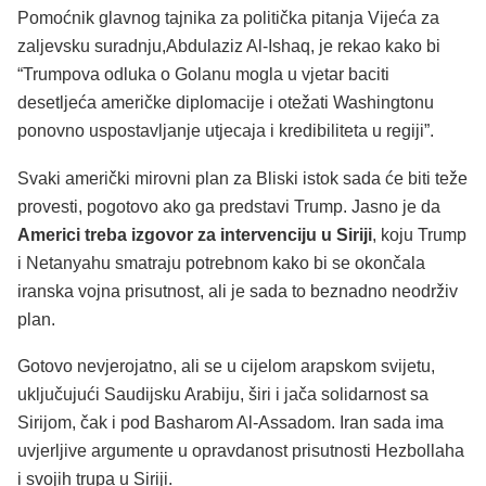
Pomoćnik glavnog tajnika za politička pitanja Vijeća za
zaljevsku suradnju,Abdulaziz Al-Ishaq, je rekao kako bi
“Trumpova odluka o Golanu mogla u vjetar baciti
desetljeća američke diplomacije i otežati Washingtonu
ponovno uspostavljanje utjecaja i kredibiliteta u regiji”.
Svaki američki mirovni plan za Bliski istok sada će biti teže
provesti, pogotovo ako ga predstavi Trump. Jasno je da
Americi treba izgovor za intervenciju u Siriji
, koju Trump
i Netanyahu smatraju potrebnom kako bi se okončala
iranska vojna prisutnost, ali je sada to beznadno neodrživ
plan.
Gotovo nevjerojatno, ali se u cijelom arapskom svijetu,
uključujući Saudijsku Arabiju, širi i jača solidarnost sa
Sirijom, čak i pod Basharom Al-Assadom. Iran sada ima
uvjerljive argumente u opravdanost prisutnosti Hezbollaha
i svojih trupa u Siriji.