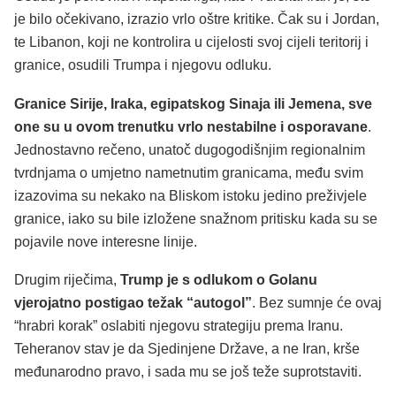
je bilo očekivano, izrazio vrlo oštre kritike. Čak su i Jordan,
te Libanon, koji ne kontrolira u cijelosti svoj cijeli teritorij i
granice, osudili Trumpa i njegovu odluku.
Granice Sirije, Iraka, egipatskog Sinaja ili Jemena, sve
one su u ovom trenutku vrlo nestabilne i osporavane
.
Jednostavno rečeno, unatoč dugogodišnjim regionalnim
tvrdnjama o umjetno nametnutim granicama, među svim
izazovima su nekako na Bliskom istoku jedino preživjele
granice, iako su bile izložene snažnom pritisku kada su se
pojavile nove interesne linije.
Drugim riječima,
Trump je s odlukom o Golanu
vjerojatno postigao težak “autogol”
. Bez sumnje će ovaj
“hrabri korak” oslabiti njegovu strategiju prema Iranu.
Teheranov stav je da Sjedinjene Države, a ne Iran, krše
međunarodno pravo, i sada mu se još teže suprotstaviti.