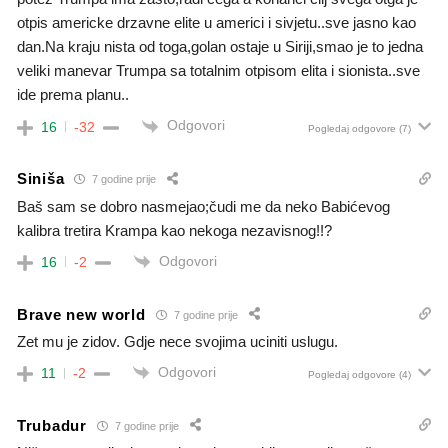
otpis americke drzavne elite u americi i sivjetu..sve jasno kao
dan.Na kraju nista od toga,golan ostaje u Siriji,smao je to jedna
veliki manevar Trumpa sa totalnim otpisom elita i sionista..sve
ide prema planu..
Odgovori
16
-32
Pogledaj odgovore
(7)
Siniša
7 godine prije
Baš sam se dobro nasmejao;čudi me da neko Babićevog
kalibra tretira Krampa kao nekoga nezavisnog!!?
Odgovori
16
-2
Brave new world
7 godine prije
Zet mu je zidov. Gdje nece svojima uciniti uslugu.
Odgovori
11
-2
Pogledaj odgovore
(4)
Trubadur
7 godine prije