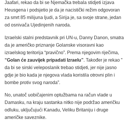
Jaafari, rekao da bi se Njemačka trebala stidjeti izjava
Heusgena i podsjetio je da je nacistički režim odgovoran
za smrt 85 milijuna ljudi, a Sirija je, sa svoje strane, jedan
od osnivača Ujedinjenih naroda.
Izraelski stalni predstavnik pri UN-u, Danny Danon, smatra
da je američko priznanje Golanske visoravni kao
izraelskog teritorija “pravično”. Prema njegovim riječima,
“Golan će zauvijek pripadati Izraelu”
. Također je rekao ”
da bi se sirski veleposlanik trebao stidjeti, jer nije jasno
gdje je bio kada je njegova vlada koristila otrovni plin i
bombe protiv svog naroda”.
No, unatoč uobičajenim optužbama na račun vlade u
Damasku, na kraju sastanka nitko nije podržao američku
odluku, uključujući Kanadu, Veliku Britaniju i druge
američke saveznike.