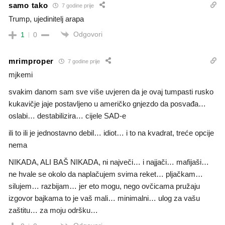
samo tako
7 godine prije
Trump, ujedinitelj arapa
Odgovori
1
0
mrimproper
7 godine prije
mjkemi
svakim danom sam sve više uvjeren da je ovaj tumpasti rusko
kukavičje jaje postavljeno u američko gnjezdo da posvađa…
oslabi… destabilizira… cijele SAD-e
ili to ili je jednostavno debil… idiot… i to na kvadrat, treće opcije
nema
NIKADA, ALI BAŠ NIKADA, ni največi… i najjači… mafijaši…
ne hvale se okolo da naplačujem svima reket… pljačkam…
silujem… razbijam… jer eto mogu, nego ovčicama pružaju
izgovor bajkama to je vaš mali… minimalni… ulog za vašu
zaštitu… za moju odršku…