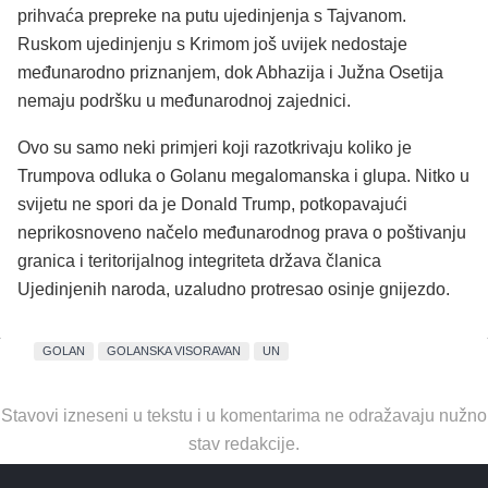
prihvaća prepreke na putu ujedinjenja s Tajvanom.
Ruskom ujedinjenju s Krimom još uvijek nedostaje
međunarodno priznanjem, dok Abhazija i Južna Osetija
nemaju podršku u međunarodnoj zajednici.
Ovo su samo neki primjeri koji razotkrivaju koliko je
Trumpova odluka o Golanu megalomanska i glupa. Nitko u
svijetu ne spori da je Donald Trump, potkopavajući
neprikosnoveno načelo međunarodnog prava o poštivanju
granica i teritorijalnog integriteta država članica
Ujedinjenih naroda, uzaludno protresao osinje gnijezdo.
GOLAN
GOLANSKA VISORAVAN
UN
Stavovi izneseni u tekstu i u komentarima ne odražavaju nužno
stav redakcije.