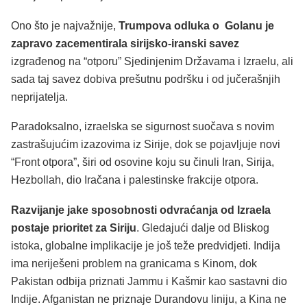
Ono što je najvažnije,
Trumpova odluka o Golanu je
zapravo zacementirala sirijsko-iranski savez
izgrađenog na “otporu” Sjedinjenim Državama i Izraelu, ali
sada taj savez dobiva prešutnu podršku i od jučerašnjih
neprijatelja.
Paradoksalno, izraelska se sigurnost suočava s novim
zastrašujućim izazovima iz Sirije, dok se pojavljuje novi
“Front otpora”, širi od osovine koju su činuli Iran, Sirija,
Hezbollah, dio Iračana i palestinske frakcije otpora.
Razvijanje jake sposobnosti odvraćanja od Izraela
postaje prioritet za Siriju
. Gledajući dalje od Bliskog
istoka, globalne implikacije je još teže predvidjeti. Indija
ima neriješeni problem na granicama s Kinom, dok
Pakistan odbija priznati Jammu i Kašmir kao sastavni dio
Indije. Afganistan ne priznaje Durandovu liniju, a Kina ne