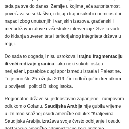
tada pa sve do danas. Zemlje u kojima jača autoritarnost,
povećava se sektaštvo, izbijaju trajni sukobi i nemilosrdni
napadi zbog unutarnjih i vanjskih izazova, građanski i
međudržavni ratove i višestruke intervencije. Sve to vodi
do kidanja suvereniteta i teritorijalnog integriteta država u
regiji.
Do sada to događaji nisu uzrokovali
trajnu fragmentaciju
ili veći redizajn granica
, iako neki sukobi ostaju
neriješeni, posebice dugi spor između Izraela i Palestine.
To je ono što 25. ožujka 2019. čini odlučujućim trenutkom
u povijesti i politici Bliskog istoka.
Regionalne države su jednostavno zapanjene Trumpovom
odlukom o Golanu.
Saudijska Arabija
nije gubila vrijeme
u iznimno snažnoj osudi američke odluke: “Kraljevina
Saudijska Arabija izražava svoje čvrsto odbijanje i osudu
deklaracije američke administracije koja priznaje