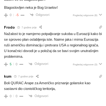
Blagoslovljen neka je Bog Izraelov!
Odgovori
0
-5
Pogledaj odgovore
(9)
Frodo
7 godine prije
Nažalost to je namjerno potpaljivanje sukoba u Euroaziji kako bi
se sproveo plan oslabljenja iste. Naime jaka i mirna Euroazija
ruši američku dominaciju i pretvara USA u regionalnog igrača.
U konačnici dovodi je u položaj da se bavi svojim unutrašnjim
problemima.
Odgovori
5
0
Pogledaj odgovore
(3)
kum
7 godine prije
Boli QURAC Arape za Američko priznanje golanske kao
sastavni dio cionističkog teritorija,
Odgovori
0
0