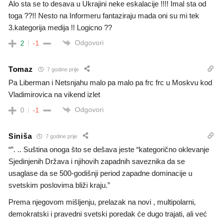
Alo sta se to desava u Ukrajini neke eskalacije !!!! Imal sta od
toga ??!! Nesto na Informeru fantaziraju mada oni su mi tek
3.kategorija medija !! Logicno ??
Odgovori
2
-1
Tomaz
7 godine prije
Pa Liberman i Netsnjahu malo pa malo pa frc frc u Moskvu kod
Vladimirovica na vikend izlet
Odgovori
0
-1
Siniša
7 godine prije
“”. .. Suština onoga što se dešava jeste “kategorično oklevanje
Sjedinjenih Država i njihovih zapadnih saveznika da se
usaglase da se 500-godišnji period zapadne dominacije u
svetskim poslovima bliži kraju.”
Prema njegovom mišljenju, prelazak na novi , multipolarni,
demokratski i pravedni svetski poredak će dugo trajati, ali već