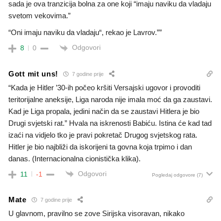
sada je ova tranzicija bolna za one koji “imaju naviku da vladaju
svetom vekovima.”
“Oni imaju naviku da vladaju“, rekao je Lavrov.””
Odgovori
8
0
Gott mit uns!
7 godine prije
“Kada je Hitler ’30-ih počeo kršiti Versajski ugovor i provoditi
teritorijalne aneksije, Liga naroda nije imala moć da ga zaustavi.
Kad je Liga propala, jedini način da se zaustavi Hitlera je bio
Drugi svjetski rat.” Hvala na iskrenosti Babiću. Istina će kad tad
izaći na vidjelo tko je pravi pokretač Drugog svjetskog rata.
Hitler je bio najbliži da iskorijeni ta govna koja trpimo i dan
danas. (Internacionalna cionistička klika).
Odgovori
11
-1
Pogledaj odgovore
(7)
Mate
7 godine prije
U glavnom, pravilno se zove Sirijska visoravan, nikako