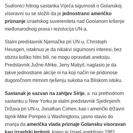
Sudionici hitnog sastanka Vijeća sigurnosti o Golanskoj
visoravni su se složili da je
jednostrano američko
priznanje
izraelskog suvereniteta nad Goolanom kršenje
međunarodnog prava i rezolucija UN-a.
Stalni predstavnik Njemačke pri UN-u, Christoph
Heusgen, istaknuo je da nikakvi sigurnosni interesi, bez
obzira koliko hitni bili, ne mogu opravdati aneksiju.
Predstavnik Južne Afrike, Jerry Matiyil, naglasio je da
takve jednostrane akcije ni na koji način ne pridonose
dugoročnom mirnom rješenju sukoba na Bliskom istoku.
Sastanak je sazvan na zahtjev Sirije
, a na prethodnom
sastanku u New Yorku je stalni predstavnik Sjedinjenih
Država pri UN-u, Jonathan Cohen, kao i američki državni
tajnik Mike Pompeo u Washingtonu, jasno stavio do
znanja da
američka vlada
priznaje Golansku visoravan
kao izraelski teritorij
, kojeg je Izrael anektiraio 1981.