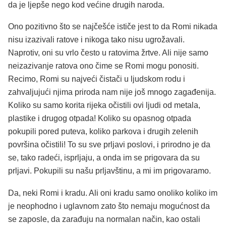
da je ljepše nego kod većine drugih naroda.
Ono pozitivno što se najčešće ističe jest to da Romi nikada
nisu izazivali ratove i nikoga tako nisu ugrožavali.
Naprotiv, oni su vrlo često u ratovima žrtve. Ali nije samo
neizazivanje ratova ono čime se Romi mogu ponositi.
Recimo, Romi su najveći čistači u ljudskom rodu i
zahvaljujući njima priroda nam nije još mnogo zagađenija.
Koliko su samo korita rijeka očistili ovi ljudi od metala,
plastike i drugog otpada! Koliko su opasnog otpada
pokupili pored puteva, koliko parkova i drugih zelenih
površina očistili! To su sve prljavi poslovi, i prirodno je da
se, tako radeći, isprljaju, a onda im se prigovara da su
prljavi. Pokupili su našu prljavštinu, a mi im prigovaramo.
Da, neki Romi i kradu. Ali oni kradu samo onoliko koliko im
je neophodno i uglavnom zato što nemaju mogućnost da
se zaposle, da zarađuju na normalan način, kao ostali