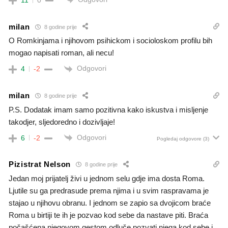
11
0
milan
8 godine prije
O Romkinjama i njihovom psihickom i socioloskom profilu bih
mogao napisati roman, ali necu!
Odgovori
4
-2
milan
8 godine prije
P.S. Dodatak imam samo pozitivna kako iskustva i misljenje
takodjer, sljedoredno i dozivljaje!
Odgovori
6
-2
Pogledaj odgovore
(3)
Pizistrat Nelson
8 godine prije
Jedan moj prijatelj živi u jednom selu gdje ima dosta Roma.
Ljutile su ga predrasude prema njima i u svim raspravama je
stajao u njihovu obranu. I jednom se zapio sa dvojicom braće
Roma u birtiji te ih je pozvao kod sebe da nastave piti. Braća
počašćena njegovom gestom odluče pozvati njega kod sebe i