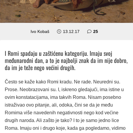
komentara
Ivo Kobaš
13.12.17
25
I Romi spadaju u zaštićenu kategoriju. Imaju svoj
međunarodni dan, a to je najbolji znak da im nije dobro,
da im je teže nego većini drugih.
Često se kaže kako Romi kradu. Ne rade. Neuredni su.
Prose. Neobrazovani su. I, iskreno gledajući, ima istine u
ovim konstatacijama, ima takvih Roma. Nisam posebno
istraživao ovo pitanje, ali, odoka, čini se da je među
Romima više navedenih negativnosti nego kod većine
drugih naroda. Ali zašto je tako? I to je samo jedno lice
Roma. Imaju oni i drugo koje, kada ga pogledamo, vidimo