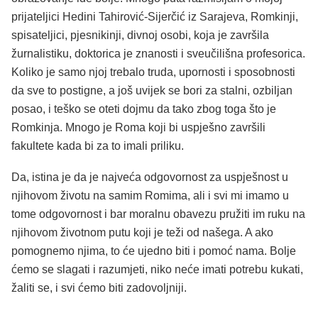
prijateljici Hedini Tahirović-Sijerčić iz Sarajeva, Romkinji,
spisateljici, pjesnikinji, divnoj osobi, koja je završila
žurnalistiku, doktorica je znanosti i sveučilišna profesorica.
Koliko je samo njoj trebalo truda, upornosti i sposobnosti
da sve to postigne, a još uvijek se bori za stalni, ozbiljan
posao, i teško se oteti dojmu da tako zbog toga što je
Romkinja. Mnogo je Roma koji bi uspješno završili
fakultete kada bi za to imali priliku.
Da, istina je da je najveća odgovornost za uspješnost u
njihovom životu na samim Romima, ali i svi mi imamo u
tome odgovornost i bar moralnu obavezu pružiti im ruku na
njihovom životnom putu koji je teži od našega. A ako
pomognemo njima, to će ujedno biti i pomoć nama. Bolje
ćemo se slagati i razumjeti, niko neće imati potrebu kukati,
žaliti se, i svi ćemo biti zadovoljniji.