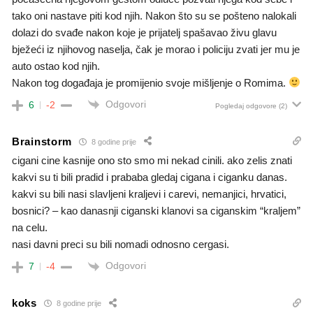
tako oni nastave piti kod njih. Nakon što su se pošteno nalokali
dolazi do svađe nakon koje je prijatelj spašavao živu glavu
bježeći iz njihovog naselja, čak je morao i policiju zvati jer mu je
auto ostao kod njih.
Nakon tog događaja je promijenio svoje mišljenje o Romima.
Odgovori
6
-2
Pogledaj odgovore
(2)
Brainstorm
8 godine prije
cigani cine kasnije ono sto smo mi nekad cinili. ako zelis znati
kakvi su ti bili pradid i prababa gledaj cigana i ciganku danas.
kakvi su bili nasi slavljeni kraljevi i carevi, nemanjici, hrvatici,
bosnici? – kao danasnji ciganski klanovi sa ciganskim “kraljem”
na celu.
nasi davni preci su bili nomadi odnosno cergasi.
Odgovori
7
-4
koks
8 godine prije