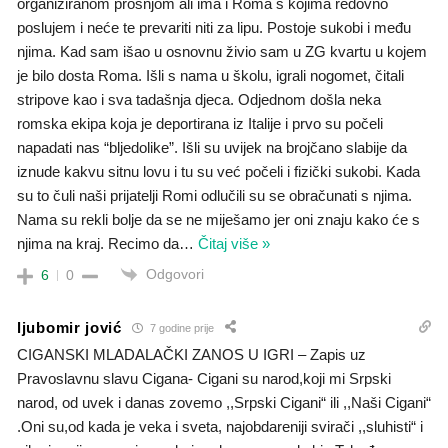
organiziranom prošnjom ali ima i Roma s kojima redovno
poslujem i neće te prevariti niti za lipu. Postoje sukobi i među
njima. Kad sam išao u osnovnu živio sam u ZG kvartu u kojem
je bilo dosta Roma. Išli s nama u školu, igrali nogomet, čitali
stripove kao i sva tadašnja djeca. Odjednom došla neka
romska ekipa koja je deportirana iz Italije i prvo su počeli
napadati nas “bljedolike”. Išli su uvijek na brojčano slabije da
iznude kakvu sitnu lovu i tu su već počeli i fizički sukobi. Kada
su to čuli naši prijatelji Romi odlučili su se obračunati s njima.
Nama su rekli bolje da se ne miješamo jer oni znaju kako će s
njima na kraj. Recimo da
…
Čitaj više »
Odgovori
6
0
ljubomir jović
7 godine prije
CIGANSKI MLADALAČKI ZANOS U IGRI – Zapis uz
Pravoslavnu slavu Cigana- Cigani su narod,koji mi Srpski
narod, od uvek i danas zovemo ,,Srpski Cigani“ ili ,,Naši Cigani“
.Oni su,od kada je veka i sveta, najobdareniji svirači ,,sluhisti“ i