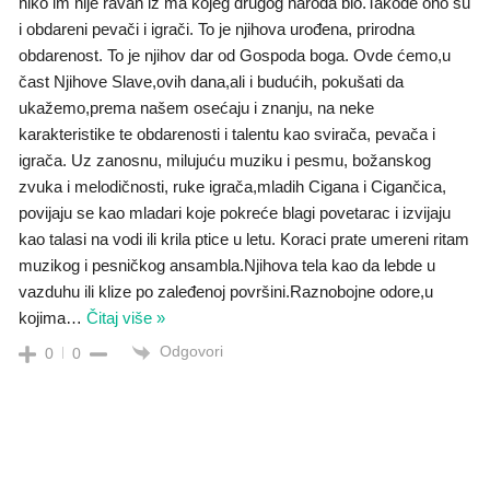
niko im nije ravan iz ma kojeg drugog naroda bio.Takođe ono su
i obdareni pevači i igrači. To je njihova urođena, prirodna
obdarenost. To je njihov dar od Gospoda boga. Ovde ćemo,u
čast Njihove Slave,ovih dana,ali i budućih, pokušati da
ukažemo,prema našem osećaju i znanju, na neke
karakteristike te obdarenosti i talentu kao svirača, pevača i
igrača. Uz zanosnu, milujuću muziku i pesmu, božanskog
zvuka i melodičnosti, ruke igrača,mladih Cigana i Cigančica,
povijaju se kao mladari koje pokreće blagi povetarac i izvijaju
kao talasi na vodi ili krila ptice u letu. Koraci prate umereni ritam
muzikog i pesničkog ansambla.Njihova tela kao da lebde u
vazduhu ili klize po zaleđenoj površini.Raznobojne odore,u
kojima
…
Čitaj više »
Odgovori
0
0