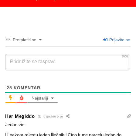
Pretplatiti se
Prijavite se
3000
25
KOMENTARI
Najstariji
Har Megiddo
8 godine prije
Jedan vic:
U nekom mjestu jedan liječnik i Cigo kupe parcelu jedan do