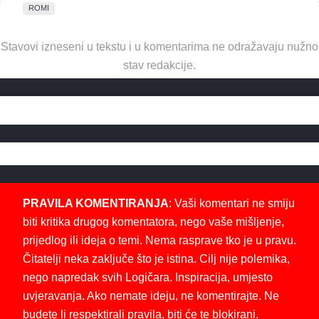
ROMI
Stavovi izneseni u tekstu i u komentarima ne odražavaju nužno
stav redakcije.
PRAVILA KOMENTIRANJA
: Vaši komentari ne smiju
biti kritika drugog komentatora, nego vaše mišljenje,
prijedlog ili ideja o temi. Nema rasprave tko je u pravu.
Čitatelji neka zaključe što je istina. Cilj nije polemika,
nego napredak svih Logičara. Inspiracija, umjesto
uvjeravanja. Ako nemate ideju, ne komentirajte. Ne
budete li respektirali pravila, biti će te blokirani.