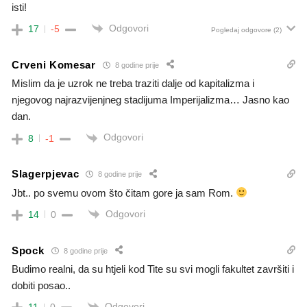
isti!
Odgovori
17
-5
Pogledaj odgovore
(2)
Crveni Komesar
8 godine prije
Mislim da je uzrok ne treba traziti dalje od kapitalizma i
njegovog najrazvijenjneg stadijuma Imperijalizma… Jasno kao
dan.
Odgovori
8
-1
Slagerpjevac
8 godine prije
Jbt.. po svemu ovom što čitam gore ja sam Rom.
Odgovori
14
0
Spock
8 godine prije
Budimo realni, da su htjeli kod Tite su svi mogli fakultet završiti i
dobiti posao..
Odgovori