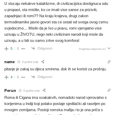
U slucaju nekakve kataklizme, di civilizacijska dostignuca odu
u propast, sta mislite, ko ce imati vise sanse za priziviti,
zapadnjaci ili romi?? Na kraju krajeva, drugi zakon
termodinamike jasno govori sta ce ostati od svega ovog cemu
svjedocimo… Mislin da je Ivo u pravu, romi vjerojatno vise
uzivaju u ŽIVOTU, nego neki civilizirani narodi koji misle da
uzivaju, a u biti su samo zrtve svog komfora!
Odgovori
5
0
Pogledaj odgovore
(1)
name
8 godine prije
pitanje je zakaj su djeca smirena. dok ih se koristi za prošnju.
Odgovori
4
0
Perun
8 godine prije
Roma ili Cigana ima svakakvih, nomadski narod vjerovatno s
korijenima u Indiji koji polako postaje sjedilački ali raseljen po
mnogim zemljama. Postoji romska mafija i to je ona priča s