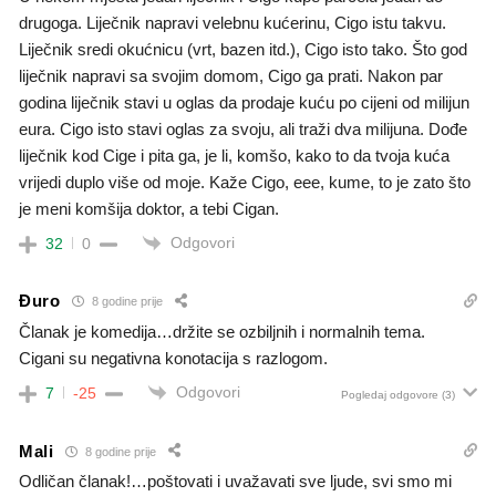
drugoga. Liječnik napravi velebnu kućerinu, Cigo istu takvu.
Liječnik sredi okućnicu (vrt, bazen itd.), Cigo isto tako. Što god
liječnik napravi sa svojim domom, Cigo ga prati. Nakon par
godina liječnik stavi u oglas da prodaje kuću po cijeni od milijun
eura. Cigo isto stavi oglas za svoju, ali traži dva milijuna. Dođe
liječnik kod Cige i pita ga, je li, komšo, kako to da tvoja kuća
vrijedi duplo više od moje. Kaže Cigo, eee, kume, to je zato što
je meni komšija doktor, a tebi Cigan.
Odgovori
32
0
Đuro
8 godine prije
Članak je komedija…držite se ozbiljnih i normalnih tema.
Cigani su negativna konotacija s razlogom.
Odgovori
7
-25
Pogledaj odgovore
(3)
Mali
8 godine prije
Odličan članak!…poštovati i uvažavati sve ljude, svi smo mi