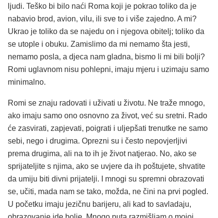
ljudi. Teško bi bilo naći Roma koji je pokrao toliko da je
nabavio brod, avion, vilu, ili sve to i više zajedno. A mi?
Ukrao je toliko da se najedu on i njegova obitelj; toliko da
se utople i obuku. Zamislimo da mi nemamo šta jesti,
nemamo posla, a djeca nam gladna, bismo li mi bili bolji?
Romi uglavnom nisu pohlepni, imaju mjeru i uzimaju samo
minimalno.
Romi se znaju radovati i uživati u životu. Ne traže mnogo,
ako imaju samo ono osnovno za život, već su sretni. Rado
će zasvirati, zapjevati, poigrati i uljepšati trenutke ne samo
sebi, nego i drugima. Oprezni su i često nepovjerljivi
prema drugima, ali na to ih je život natjerao. No, ako se
sprijateljite s njima, ako se uvjere da ih poštujete, shvatite
da umiju biti divni prijatelji. I mnogi su spremni obrazovati
se, učiti, mada nam se tako, možda, ne čini na prvi pogled.
U početku imaju jezičnu barijeru, ali kad to savladaju,
obrazovanje ide bolje. Mnogo puta razmišljam o mojoj