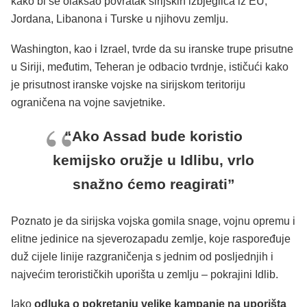
kako bi se olakšao povratak sirijskih izbjeglica iz EU,
Jordana, Libanona i Turske u njihovu zemlju.
Washington, kao i Izrael, tvrde da su iranske trupe prisutne
u Siriji, međutim, Teheran je odbacio tvrdnje, ističući kako
je prisutnost iranske vojske na sirijskom teritoriju
ograničena na vojne savjetnike.
“Ako Assad bude koristio
kemijsko oružje u Idlibu, vrlo
snažno ćemo reagirati”
Poznato je da sirijska vojska gomila snage, vojnu opremu i
elitne jedinice na sjeverozapadu zemlje, koje raspoređuje
duž cijele linije razgraničenja s jednim od posljednjih i
najvećim terorističkih uporišta u zemlju – pokrajini Idlib.
Iako
odluka o pokretanju velike kampanje na uporišta