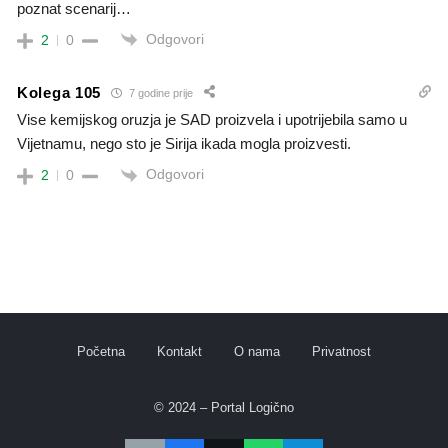
poznat scenarij…
Odgovori
2
0
Kolega 105
7 godine prije
Vise kemijskog oruzja je SAD proizvela i upotrijebila samo u
Vijetnamu, nego sto je Sirija ikada mogla proizvesti.
Odgovori
2
0
Početna
Kontakt
O nama
Privatnost
© 2024 – Portal Logično