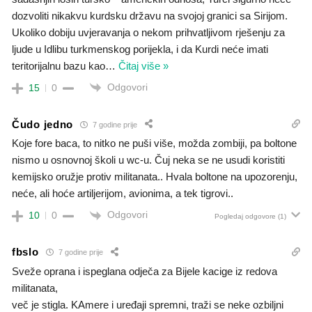
dozvoliti nikakvu kurdsku državu na svojoj granici sa Sirijom.
Ukoliko dobiju uvjeravanja o nekom prihvatljivom rješenju za
ljude u Idlibu turkmenskog porijekla, i da Kurdi neće imati
teritorijalnu bazu kao
…
Čitaj više »
Odgovori
15
0
Čudo jedno
7 godine prije
Koje fore baca, to nitko ne puši više, možda zombiji, pa boltone
nismo u osnovnoj školi u wc-u. Čuj neka se ne usudi koristiti
kemijsko oružje protiv militanata.. Hvala boltone na upozorenju,
neće, ali hoće artiljerijom, avionima, a tek tigrovi..
Odgovori
10
0
Pogledaj odgovore
(1)
fbslo
7 godine prije
Sveže oprana i ispeglana odječa za Bijele kacige iz redova
militanata,
več je stigla. KAmere i uređaji spremni, traži se neke ozbiljni