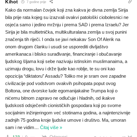
Kihot
7 godine prije
Kako da normalan čovjek koji zna kakva je divna zemlja Sirija
bila prije rata kojeg su izazvali ovakvi patološki ciobolesnici ne
osjeća samo i jedino mržnju i prema SAD i prema Izraelu? Jer
Sirija je bila multietnička, multikulturalana zemlja u svoj punini
značenja tih riječi. I onda se javi nekakav Son Of Alerik na
onom drugom članku i usudi se usporediti divljaštvo
amerikanaca i blisko surađivanje, financiranje i obučavanje
ljudskog šljama koji sebe nazivaju istinskim muslimanaima, a
uzimaju drogu, lovu i drže ljude kao roblje, te su oni kao
opozicija “diktatoru” Assadu? Toliko me je sram ove zapadne
civilizacije pod vodstvom ovakvih psihopata poput ovog
Boltona, one dvorske lude egomanijakalne Trumpa koji o
nićemu bitnom zapravo ne odlučuje i hladnih, od ikakve
ljudskosti odsječenih cionističkih gospodara koji po svome
socijalnim inžinjeringom već stotinama godina, a najintenzivnije
zadnjih 75 godina kroje ljudske umove i društvo. Ma, umoran
sam i ne vidim
…
Čitaj više »
Odgovori