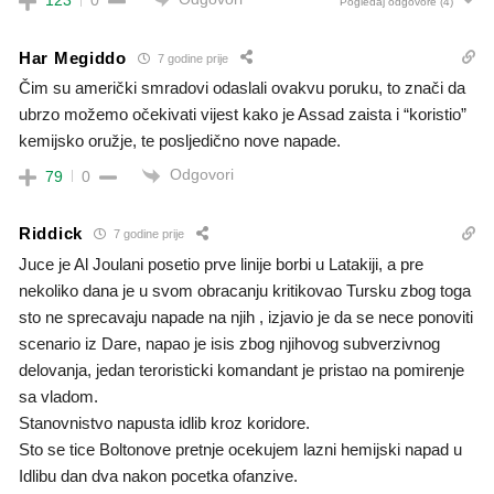
123
0
Pogledaj odgovore
(4)
Har Megiddo
7 godine prije
Čim su američki smradovi odaslali ovakvu poruku, to znači da
ubrzo možemo očekivati vijest kako je Assad zaista i “koristio”
kemijsko oružje, te posljedično nove napade.
Odgovori
79
0
Riddick
7 godine prije
Juce je Al Joulani posetio prve linije borbi u Latakiji, a pre
nekoliko dana je u svom obracanju kritikovao Tursku zbog toga
sto ne sprecavaju napade na njih , izjavio je da se nece ponoviti
scenario iz Dare, napao je isis zbog njihovog subverzivnog
delovanja, jedan teroristicki komandant je pristao na pomirenje
sa vladom.
Stanovnistvo napusta idlib kroz koridore.
Sto se tice Boltonove pretnje ocekujem lazni hemijski napad u
Idlibu dan dva nakon pocetka ofanzive.