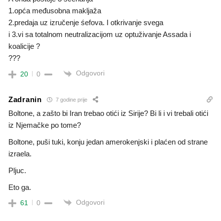
1.opća međusobna makljaža
2.predaja uz izručenje śefova. I otkrivanje svega
i 3.vi sa totalnom neutralizacijom uz optuživanje Assada i
koalicije ?
???
Odgovori
20
0
Zadranin
7 godine prije
Boltone, a zašto bi Iran trebao otići iz Sirije? Bi li i vi trebali otići
iz Njemačke po tome?
Boltone, puši tuki, konju jedan amerokenjski i plaćen od strane
izraela.
Pljuc.
Eto ga.
Odgovori
61
0