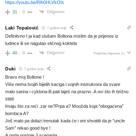
https://youtu.be/Rlh0HLVkOIs
Odgovori
31
0
Laki Topalović
7 godine prije
Definitvno I ja kad slušam Boltona mislim da je prijenos iz
ludnice ili se nagutao sličnog koktela
Odgovori
40
0
Pogledaj odgovore
(1)
Duki
7 godine prije
Bravo moj Boltone !
Više nema tvojih bijelih kaciga i vojnih instrukrora da svare
malo sarina i cyklona-B.pati lajeś na prazno .A ovi śto ih brižno
śtitiš
Imaju što za reći .zar ne?Prpa a? Moožda koja “obogaćena”
bombica A?
Još malo pa dolazi trenutak kada će i oni shvatiti da je “uncle
Sam” rekao good bye !
A onda postoje 3 scenarija