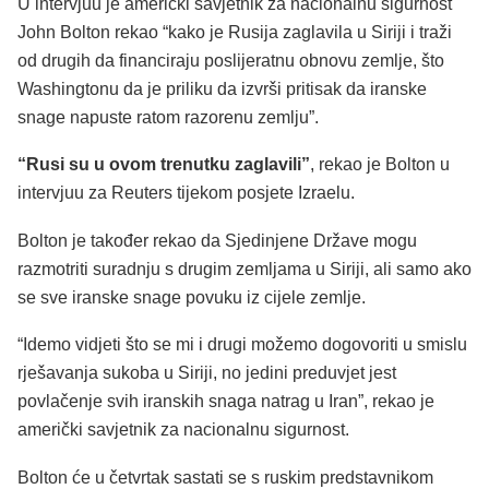
U intervjuu je američki savjetnik za nacionalnu sigurnost
John Bolton rekao “kako je Rusija zaglavila u Siriji i traži
od drugih da financiraju poslijeratnu obnovu zemlje, što
Washingtonu da je priliku da izvrši pritisak da iranske
snage napuste ratom razorenu zemlju”.
“Rusi su u ovom trenutku zaglavili”
, rekao je Bolton u
intervjuu za Reuters tijekom posjete Izraelu.
Bolton je također rekao da Sjedinjene Države mogu
razmotriti suradnju s drugim zemljama u Siriji, ali samo ako
se sve iranske snage povuku iz cijele zemlje.
“Idemo vidjeti što se mi i drugi možemo dogovoriti u smislu
rješavanja sukoba u Siriji, no jedini preduvjet jest
povlačenje svih iranskih snaga natrag u Iran”, rekao je
američki savjetnik za nacionalnu sigurnost.
Bolton će u četvrtak sastati se s ruskim predstavnikom