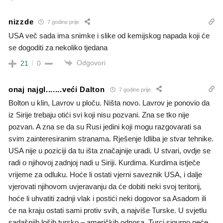
nizzde
7 godine prije
USA več sada ima snimke i slike od kemijskog napada koji će
se dogoditi za nekoliko tjedana
Odgovori
21
0
onaj najgl.......veći Dalton
7 godine prije
Bolton u klin, Lavrov u ploču. Ništa novo. Lavrov je ponovio da
iz Sirije trebaju otići svi koji nisu pozvani. Zna se tko nije
pozvan. A zna se da su Rusi jedini koji mogu razgovarati sa
svim zainteresiranim stranama. Rješenje Idliba je stvar tehnike.
USA nije u poziciji da tu išta značajnije uradi. U stvari, ovdje se
radi o njihovoj zadnjoj nadi u Siriji. Kurdima. Kurdima istječe
vrijeme za odluku. Hoće li ostati vjerni saveznik USA, i dalje
vjerovati njihovom uvjeravanju da će dobiti neki svoj teritorij,
hoće li uhvatiti zadnji vlak i postići neki dogovor sa Asadom ili
će na kraju ostati sami protiv svih, a najviše Turske. U svjetlu
sadašnjih loših tursko – američkih odnosa, Turci sigurno neće