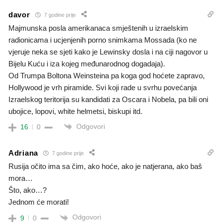
davor
7 godine prije
Majmunska posla amerikanaca smještenih u izraelskim
radionicama i ucjenjenih porno snimkama Mossada (ko ne
vjeruje neka se sjeti kako je Lewinsky dosla i na ciji nagovor u
Bijelu Kuću i iza kojeg međunarodnog dogadaja).
Od Trumpa Boltona Weinsteina pa koga god hoćete zapravo,
Hollywood je vrh piramide. Svi koji rade u svrhu povećanja
Izraelskog teritorija su kandidati za Oscara i Nobela, pa bili oni
ubojice, lopovi, white helmetsi, biskupi itd.
Odgovori
16
0
Adriana
7 godine prije
Rusija očito ima sa čim, ako hoće, ako je natjerana, ako baš
mora…
Što, ako…?
Jednom će morati!
Odgovori
9
0