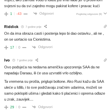
svjesni su da svi zajedno mogu pakirat kofere i pravac kući
Odgovori
1
-43
Pogledaj odgovore
(9)
Riddick
7 godine prije
On da ima obraza casti i postenja lepo bi dao ostavku , ali ne ,
on se uortacio sa Cionistima.
Odgovori
17
0
Ivo
7 godine prije
Ovo podsjeća na nedavna američka upozorenja SAA da ne
napadaju Daraau, ili će usa uzvratiti vrlo ozbiljno.
Ta vremena su prošla, priglupi boltone. Ako Rusi kažu da SAA
uleće u Idlib, i to sve podržavaju zračnim udarima, možeš se
samo poklopiti ušima i gledati kako ti plaćenici i oprema odlaze
u zrak, zauvijek…
Odgovori
29
0