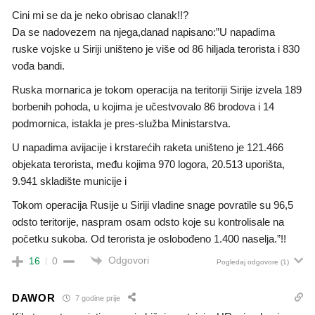
Cini mi se da je neko obrisao clanak!!?
Da se nadovezem na njega,danad napisano:”U napadima
ruske vojske u Siriji uništeno je više od 86 hiljada terorista i 830
vođa bandi.
Ruska mornarica je tokom operacija na teritoriji Sirije izvela 189
borbenih pohoda, u kojima je učestvovalo 86 brodova i 14
podmornica, istakla je pres-služba Ministarstva.
U napadima avijacije i krstarećih raketa uništeno je 121.466
objekata terorista, među kojima 970 logora, 20.513 uporišta,
9.941 skladište municije i
Tokom operacija Rusije u Siriji vladine snage povratile su 96,5
odsto teritorije, naspram osam odsto koje su kontrolisale na
početku sukoba. Od terorista je oslobođeno 1.400 naselja.”!!
Odgovori
16
0
Pogledaj odgovore
(1)
DAWOR
7 godine prije