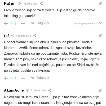
Kažun
7 godine prije
Ovo je zeleno svjetlo za teroriste i Bijele Kacige da naprave
false flag gas atack!
Odgovori
36
0
Pogledaj odgovore
(1)
tuf
7 godine prije
Upozoravamo Siriju da ako u Idlibu bude prisutna i voda s
klorom – izvršiti ćemo odmazdu i spasiti svoje kozo*ebe.
Zapravo, najbolje da ne poduzimate ništa. Pustite teroriste neka
harače zemljom, neka drže robove, sijeku glave, ubijaju djecu.
Pustite da vas lešinari opljačkaju, pustite da se Sirijci razbježe
po svijetu, pustite sve kvragu.
Odgovori
35
0
AkumAone
7 godine prije
Najavljivali su isto i za Daraa-u, pa je citav front kolabirao prije
nego sto su mogli ista inscenirati. Ne vjerujem ni da ce ovaj put