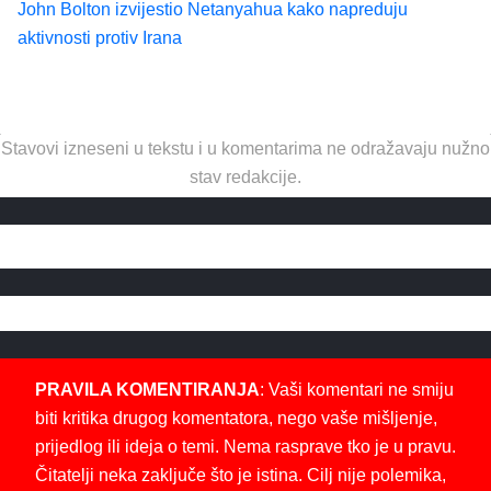
John Bolton izvijestio Netanyahua kako napreduju
aktivnosti protiv Irana
Stavovi izneseni u tekstu i u komentarima ne odražavaju nužno
stav redakcije.
PRAVILA KOMENTIRANJA
: Vaši komentari ne smiju
biti kritika drugog komentatora, nego vaše mišljenje,
prijedlog ili ideja o temi. Nema rasprave tko je u pravu.
Čitatelji neka zaključe što je istina. Cilj nije polemika,