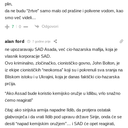
plin,
da ne budu “žrtve” samo malo od prašine i polivene vodom, kao
smo več videli…
Odgovori
7
0
alan ford
7 godine prije
ne upozaravaju SAD Asada, već cio-hazarska mafija, koja je
vlasnik korporacije SAD.
Ovo kriminalno, zločinačko, cionističko govno, John Bolton, je
iz ekipe cionističkih “neokonsa” koji su i pokrenuli sva sranja na
Bliskom istoku i u Ukrajini, koja je danas faktički cio-hazarska
prćija.
“Ako Assad bude koristio kemijsko oružje u Idlibu, vrlo snažno
ćemo reagirati”
čitaj: ako sirijska armija napadne Ildib, da protjera ostatak
glabvosječa i da vrati Ildib pod upravu države Sirije, onda će se
desiti “napad kemijskim oružjem”… i SAD će opet reagirati,