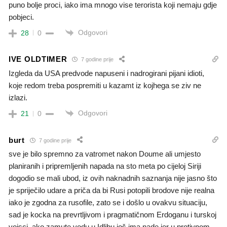
puno bolje proci, iako ima mnogo vise terorista koji nemaju gdje
pobjeci.
Odgovori
28
0
IVE OLDTIMER
7 godine prije
Izgleda da USA predvode napuseni i nadrogirani pijani idioti,
koje redom treba pospremiti u kazamt iz kojhega se ziv ne
izlazi.
Odgovori
21
0
burt
7 godine prije
sve je bilo spremno za vatromet nakon Doume ali umjesto
planiranih i pripremljenih napada na sto meta po cijeloj Siriji
dogodio se mali ubod, iz ovih naknadnih saznanja nije jasno što
je spriječilo udare a priča da bi Rusi potopili brodove nije realna
iako je zgodna za rusofile, zato se i došlo u ovakvu situaciju,
sad je kocka na prevrtljivom i pragmatičnom Erdoganu i turskoj
vojsci, ako zamute vodu u Idlibu još ima nade jer u protivnom