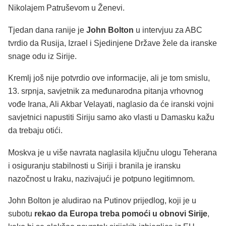
Nikolajem Patruševom u Ženevi.
Tjedan dana ranije je
John Bolton
u intervjuu za ABC
tvrdio da Rusija, Izrael i Sjedinjene Države žele da iranske
snage odu iz Sirije.
Kremlj još nije potvrdio ove informacije, ali je tom smislu,
13. srpnja, savjetnik za međunarodna pitanja vrhovnog
vođe Irana, Ali Akbar Velayati, naglasio da će iranski vojni
savjetnici napustiti Siriju samo ako vlasti u Damasku kažu
da trebaju otići.
Moskva je u više navrata naglasila ključnu ulogu Teherana
i osiguranju stabilnosti u Siriji i branila je iransku
nazočnost u Iraku, nazivajući je potpuno legitimnom.
John Bolton je aludirao na Putinov prijedlog, koji je u
subotu
rekao da Europa treba pomoći u obnovi Sirije
,