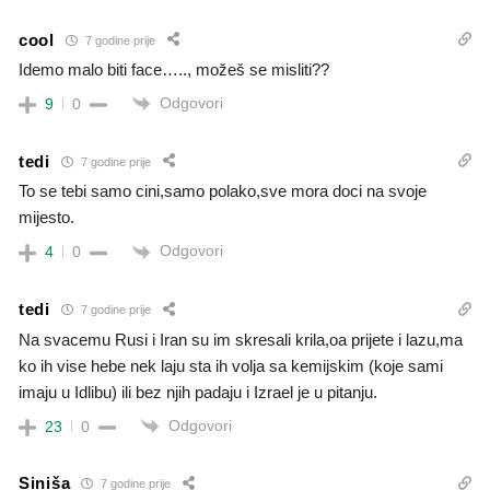
cool
7 godine prije
Idemo malo biti face….., možeš se misliti??
Odgovori
9
0
tedi
7 godine prije
To se tebi samo cini,samo polako,sve mora doci na svoje
mijesto.
Odgovori
4
0
tedi
7 godine prije
Na svacemu Rusi i Iran su im skresali krila,oa prijete i lazu,ma
ko ih vise hebe nek laju sta ih volja sa kemijskim (koje sami
imaju u Idlibu) ili bez njih padaju i Izrael je u pitanju.
Odgovori
23
0
Siniša
7 godine prije