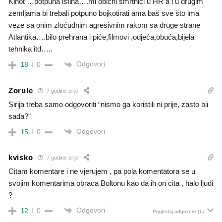
Kihot …potpuna istina….mi obični smrtnici u HR a i u drugim
zemljama bi trebali potpuno bojkotirati ama baš sve što ima
veze sa onim zloćudnim agresivnim rakom sa druge strane
Atlantika….bilo prehrana i piće,filmovi ,odjeća,obuća,bijela
tehnika itd…..
Odgovori
18
0
Zorule
7 godine prije
Sirija treba samo odgovoriti “nismo ga koristili ni prije, zasto bii
sada?”
Odgovori
15
0
kvisko
7 godine prije
Citam komentare i ne vjerujem , pa pola komentatora se u
svojim komentarima obraca Boltonu kao da ih on cita , halo ljudi
?
Odgovori
12
0
Pogledaj odgovore
(1)