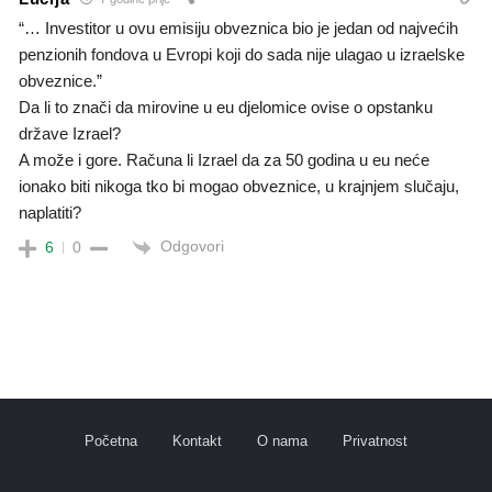
“… Investitor u ovu emisiju obveznica bio je jedan od najvećih
penzionih fondova u Evropi koji do sada nije ulagao u izraelske
obveznice.”
Da li to znači da mirovine u eu djelomice ovise o opstanku
države Izrael?
A može i gore. Računa li Izrael da za 50 godina u eu neće
ionako biti nikoga tko bi mogao obveznice, u krajnjem slučaju,
naplatiti?
Odgovori
6
0
Početna
Kontakt
O nama
Privatnost