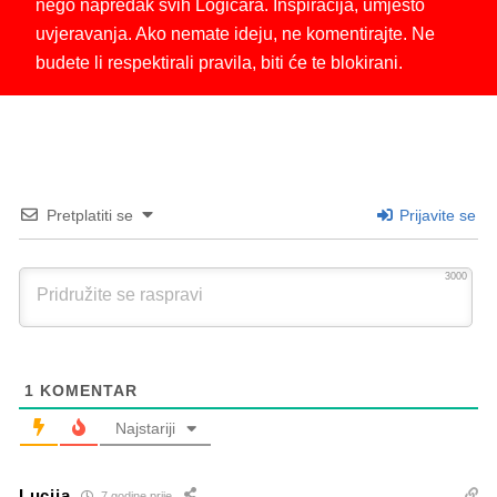
nego napredak svih Logičara. Inspiracija, umjesto
uvjeravanja. Ako nemate ideju, ne komentirajte. Ne
budete li respektirali pravila, biti će te blokirani.
Pretplatiti se
Prijavite se
3000
1
KOMENTAR
Najstariji
Lucija
7 godine prije