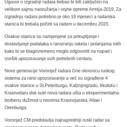
Ugovor o izgradnji radara trebao bi biti zaključen na
velikom sajmu naoružanja i vojne opreme Armija-2019. Za
izgradnju radara potrebno je oko 18 mjeseci a radarska
stanica bi trebala početi sa radom u decembru 2020.
Ovakve stanice su namjenjene za prikupljanje i
dostavljanje podataka o lansiranju raketa i putanjama istih
kako bi se blagovremeno moglo odgovoriti na napad i
izvršiti upozoravanje svih potrebnih centara.
Nove generacije Voronjež radara čine okosnicu ruskog
sistema za rano upozoravanje a već su izgrađene 4
ovakve stanice u St.Peterburgu, Kaljinjingradu, Irkutsku i
Krasnodaru dok sutri nova radara ušla u eksperimentalnu
borbenu dužnost u reonima Krasnojarska, Altae i
Orenburga.
Voronjež CM predstavlja najnapredniji ruski radar sa