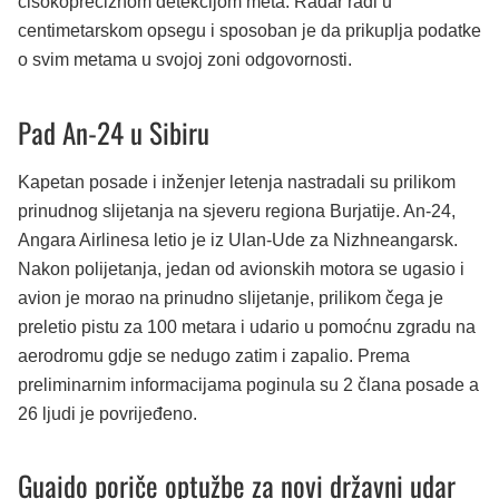
cisokopreciznom detekcijom meta. Radar radi u
centimetarskom opsegu i sposoban je da prikuplja podatke
o svim metama u svojoj zoni odgovornosti.
Pad An-24 u Sibiru
Kapetan posade i inženjer letenja nastradali su prilikom
prinudnog slijetanja na sjeveru regiona Burjatije. An-24,
Angara Airlinesa letio je iz Ulan-Ude za Nizhneangarsk.
Nakon polijetanja, jedan od avionskih motora se ugasio i
avion je morao na prinudno slijetanje, prilikom čega je
preletio pistu za 100 metara i udario u pomoćnu zgradu na
aerodromu gdje se nedugo zatim i zapalio. Prema
preliminarnim informacijama poginula su 2 člana posade a
26 ljudi je povrijeđeno.
Guaido poriče optužbe za novi državni udar