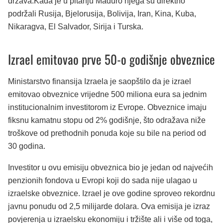
država.Kada je u pitanju Maduro njega su direktno
podržali Rusija, Bjelorusija, Bolivija, Iran, Kina, Kuba,
Nikaragva, El Salvador, Sirija i Turska.
Izrael emitovao prve 50-o godišnje obveznice
Ministarstvo finansija Izraela je saopštilo da je izrael
emitovao obveznice vrijedne 500 miliona eura sa jednim
institucionalnim investitorom iz Evrope. Obveznice imaju
fiksnu kamatnu stopu od 2% godišnje, što odražava niže
troškove od prethodnih ponuda koje su bile na period od
30 godina.
Investitor u ovu emisiju obveznica bio je jedan od najvećih
penzionih fondova u Evropi koji do sada nije ulagao u
izraelske obveznice. Izrael je ove godine sproveo rekordnu
javnu ponudu od 2,5 milijarde dolara. Ova emisija je izraz
povjerenja u izraelsku ekonomiju i tržište ali i više od toga,