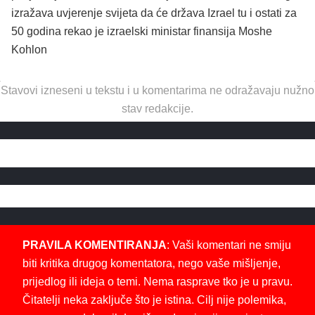
izražava uvjerenje svijeta da će država Izrael tu i ostati za
50 godina rekao je izraelski ministar finansija Moshe
Kohlon
Stavovi izneseni u tekstu i u komentarima ne odražavaju nužno
stav redakcije.
PRAVILA KOMENTIRANJA
: Vaši komentari ne smiju
biti kritika drugog komentatora, nego vaše mišljenje,
prijedlog ili ideja o temi. Nema rasprave tko je u pravu.
Čitatelji neka zaključe što je istina. Cilj nije polemika,