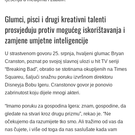
Glumci, pisci i drugi kreativni talenti
prosvjeduju protiv mogućeg iskorištavanja i
zamjene umjetne inteligencije
U strastvenom govoru 25. srpnja, hvaljeni glumac Bryan
Cranston, poznat po svojoj slavnoj ulozi u hit TV seriji
“Breaking Bad”, obratio se stotinama okupljenih na Times
Squareu, šaljući snažnu poruku izvršnom direktoru
Disneyja Bobu Igeru. Cranstonov govor je ponovio
zabrinutost koju dijele mnogi akteri.
“Imamo poruku za gospodina Igera: znam, gospodine, da
gledate na stvari kroz drugu prizmu”, rekao je. “Ne
očekujemo da razumijete tko smo. Ali tražimo od vas da
nas čujete, i više od toga da nas saslušate kada vam