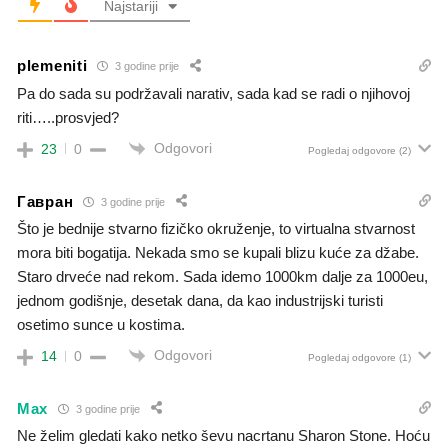
Najstariji
plemeniti
3 godine prije
Pa do sada su podržavali narativ, sada kad se radi o njihovoj
riti…..prosvjed?
Odgovori
23
0
Pogledaj odgovore
(2)
Гавран
3 godine prije
Što je bednije stvarno fizičko okruženje, to virtualna stvarnost
mora biti bogatija. Nekada smo se kupali blizu kuće za džabe.
Staro drveće nad rekom. Sada idemo 1000km dalje za 1000eu,
jednom godišnje, desetak dana, da kao industrijski turisti
osetimo sunce u kostima.
Odgovori
14
0
Pogledaj odgovore
(1)
Max
3 godine prije
Ne želim gledati kako netko ševu nacrtanu Sharon Stone. Hoću