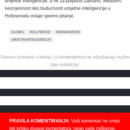
umjetne inteligencije, a ne za potpunu zabranu. Međutim,
neizvjesnost oko budućnosti umjetne inteligencije u
Hollywoodu ostaje sporno pitanje.
GLUMCI
HOLLYWOOD
RADNA MJESTA
UMJETNA INTELIGENCIJA
Stavovi izneseni u tekstu i u komentarima ne odražavaju nužno
stav redakcije.
PRAVILA KOMENTIRANJA
: Vaši komentari ne smiju
biti kritika drugog komentatora, nego vaše mišljenje,