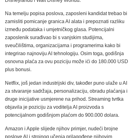
Disneylandu i Walt Disney Worldu.
Na temelju popisa poslova, zaposleni kandidat trebao bi
zamisliti pomicanje granica AI alata i prepoznati razliku
između podataka i umjetničkog glasa. Potencijalni
zaposlenik surađivao bi s vanjskim studijima,
sveučilištima, organizacijama i programerima kako bi
integrirao najnoviju AI tehnologiju. Osim toga, godišnja
osnovna plaća za ovu poziciju može ići do 180.000 USD
plus bonusi.
Netflix, još jedan industrijski div, također puno ulaže u AI
za stvaranje sadržaja, personalizaciju, obradu plaćanja i
druge inicijative usmjerene na prihod. Streaming tvrtka
objavila je poziciju za voditelja AI proizvoda s
potencijalnom godišnjom plaćom do 900.000 dolara.
Amazon i Apple slijede njihov primjer, nudeći brojne
poslove AI i strojnog učenja prilagođene njihovim