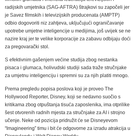
radijskih umjetnika (SAG-AFTRA) štrajkovi su započeli jer
je Savez filmskih i televizijskih producenata (AMPTP)
odbio dogovoriti niz zahtjeva, uključujući ograničavanje
upotrebe umjetne inteligencije u medijima, još uvijek se ne
nazire kraj jer te velike korporacije za zabavu odbijaju doći
za pregovarački stol.
S efektivnim gašenjem većine studija zbog nestanka
pisaca i glumaca, holivudski studiji sada traže stručnjake
za umjetnu inteligenciju i spremni su za njih platiti mnogo.
Prema pregledu popisa poslova koji je proveo The
Hollywood Reporter, Disney, koji se nedavno suočio s
kritikama zbog otpuštanja tisuća zaposlenika, ima otprilike
šest otvorenih radnih mjesta za stručnjake za AI i strojno
učenje. Neke od pozicija pridružit će se Disneyevom
“Imagineering” timu i bit će odgovorne za izradu atrakcija u