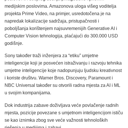
medijskim poslovima. Amazonova uloga višeg voditelja
projekta Prime Video, na primjer, usredotočena je na
napredak lokalizacije sadržaja, pristupačnosti i
poboljšanja korištenjem najsuvremenijih Generative AI i
Computer Vision tehnologija, plaćajući do 300.000 USD
godišnje.
Sony također traži inženjera za “etiku” umjetne
inteligencije koji je posvećen istraživanju i razvoju tehnika
umjetne inteligencije koje nadopunjuju ljudsku kreativnost
i koriste društvu. Warner Bros. Discovery, Paramount i
NBC Universal također su otvorili radna mjesta za AI i ML
u svojim kompanijama.
Dok industrija zabave doživljava veće povlačenje radnih
mjesta, pozicije povezane s umjetnom inteligencijom ističu
se kao iznimka zbog sve veće važnosti tehnoloških
rješenja u medijima i zabavi.