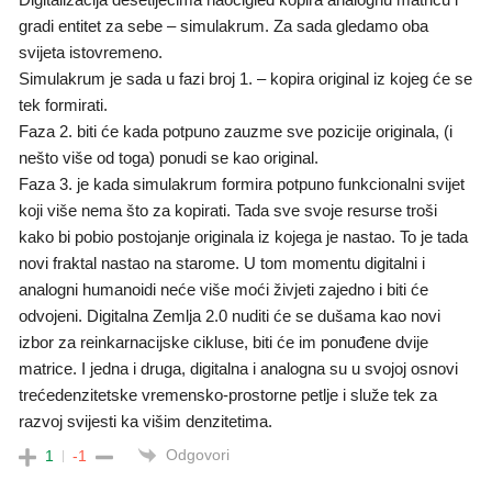
gradi entitet za sebe – simulakrum. Za sada gledamo oba
svijeta istovremeno.
Simulakrum je sada u fazi broj 1. – kopira original iz kojeg će se
tek formirati.
Faza 2. biti će kada potpuno zauzme sve pozicije originala, (i
nešto više od toga) ponudi se kao original.
Faza 3. je kada simulakrum formira potpuno funkcionalni svijet
koji više nema što za kopirati. Tada sve svoje resurse troši
kako bi pobio postojanje originala iz kojega je nastao. To je tada
novi fraktal nastao na starome. U tom momentu digitalni i
analogni humanoidi neće više moći živjeti zajedno i biti će
odvojeni. Digitalna Zemlja 2.0 nuditi će se dušama kao novi
izbor za reinkarnacijske cikluse, biti će im ponuđene dvije
matrice. I jedna i druga, digitalna i analogna su u svojoj osnovi
trećedenzitetske vremensko-prostorne petlje i služe tek za
razvoj svijesti ka višim denzitetima.
Odgovori
1
-1