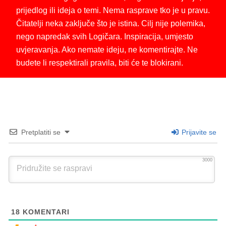
prijedlog ili ideja o temi. Nema rasprave tko je u pravu.
Čitatelji neka zaključe što je istina. Cilj nije polemika,
nego napredak svih Logičara. Inspiracija, umjesto
uvjeravanja. Ako nemate ideju, ne komentirajte. Ne
budete li respektirali pravila, biti će te blokirani.
Pretplatiti se
Prijavite se
3000
18
KOMENTARI