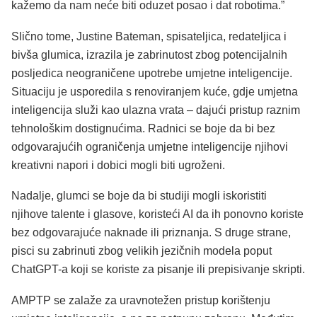
kažemo da nam neće biti oduzet posao i dat robotima.”
Slično tome, Justine Bateman, spisateljica, redateljica i
bivša glumica, izrazila je zabrinutost zbog potencijalnih
posljedica neograničene upotrebe umjetne inteligencije.
Situaciju je usporedila s renoviranjem kuće, gdje umjetna
inteligencija služi kao ulazna vrata – dajući pristup raznim
tehnološkim dostignućima. Radnici se boje da bi bez
odgovarajućih ograničenja umjetne inteligencije njihovi
kreativni napori i dobici mogli biti ugroženi.
Nadalje, glumci se boje da bi studiji mogli iskoristiti
njihove talente i glasove, koristeći AI da ih ponovno koriste
bez odgovarajuće naknade ili priznanja. S druge strane,
pisci su zabrinuti zbog velikih jezičnih modela poput
ChatGPT-a koji se koriste za pisanje ili prepisivanje skripti.
AMPTP se zalaže za uravnotežen pristup korištenju