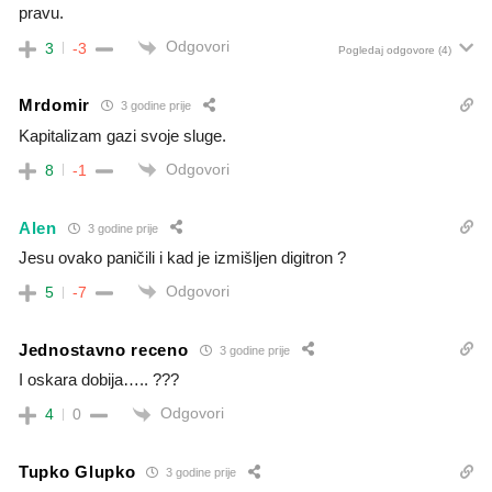
pravu.
Odgovori
3
-3
Pogledaj odgovore
(4)
Mrdomir
3 godine prije
Kapitalizam gazi svoje sluge.
Odgovori
8
-1
Alen
3 godine prije
Jesu ovako paničili i kad je izmišljen digitron ?
Odgovori
5
-7
Jednostavno receno
3 godine prije
I oskara dobija….. ???
Odgovori
4
0
Tupko Glupko
3 godine prije