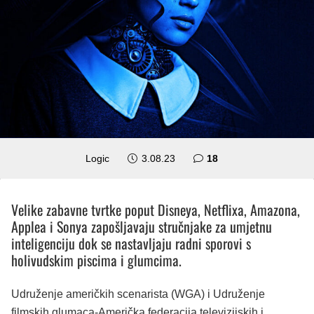
komentara
Logic
3.08.23
18
Velike zabavne tvrtke poput Disneya, Netflixa, Amazona,
Applea i Sonya zapošljavaju stručnjake za umjetnu
inteligenciju dok se nastavljaju radni sporovi s
holivudskim piscima i glumcima.
Udruženje američkih scenarista (WGA) i Udruženje
filmskih glumaca-Američka federacija televizijskih i