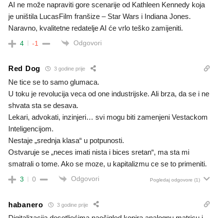
AI ne može napraviti gore scenarije od Kathleen Kennedy koja
je uništila LucasFilm franšize – Star Wars i Indiana Jones.
Naravno, kvalitetne redatelje AI će vrlo teško zamijeniti.
Odgovori
4
-1
Red Dog
3 godine prije
Ne tice se to samo glumaca.
U toku je revolucija veca od one industrijske. Ali brza, da se i ne
shvata sta se desava.
Lekari, advokati, inzinjeri… svi mogu biti zamenjeni Vestackom
Inteligencijom.
Nestaje „srednja klasa“ u potpunosti.
Ostvaruje se „neces imati nista i bices sretan“, ma sta mi
smatrali o tome. Ako se moze, u kapitalizmu ce se to primeniti.
Odgovori
3
0
Pogledaj odgovore
(1)
habanero
3 godine prije
Digitalizacija desetljećima naočigled kopira analognu matricu i