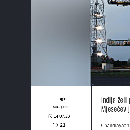
Indija želi
Logic
Mjesečev j
5951 posts
14.07.23
komentara
23
Chandrayaan-3,