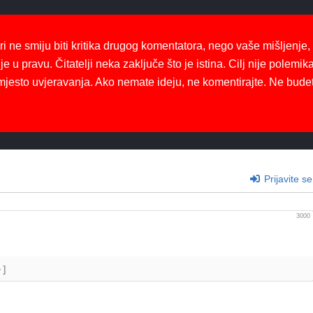
ri ne smiju biti kritika drugog komentatora, nego vaše mišljenje,
je u pravu. Čitatelji neka zaključe što je istina. Cilj nije polemika
mjesto uvjeravanja. Ako nemate ideju, ne komentirajte. Ne bude
Prijavite se
3000
+]