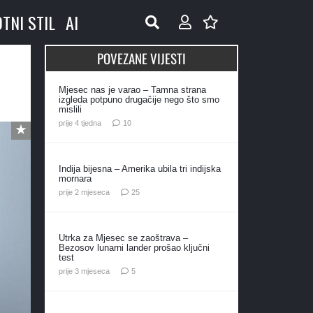
OTNI STIL
AI
POVEZANE VIJESTI
Mjesec nas je varao – Tamna strana
izgleda potpuno drugačije nego što smo
mislili
komentara
prije 4 tjedna
10
Indija bijesna – Amerika ubila tri indijska
mornara
komentara
prije 2 mjeseca
25
Utrka za Mjesec se zaoštrava –
Bezosov lunarni lander prošao ključni
test
komentara
prije 3 mjeseca
5