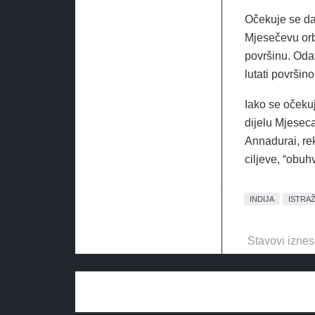
Očekuje se da 
Mjesečevu orb
površinu. Odat
lutati površin
Iako se očeku
dijelu Mjesec
Annadurai, re
ciljeve, “obuh
INDIJA
ISTRA
Stavovi iznes