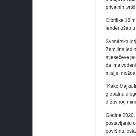
privatnih tvrt
Otprilike 16 m
lender ušao u 
Svemirska letj
Zemljina jedi
mjesečeve povr
da ima vodeni
misije, možda 
“Kako Majka In
globalnu ulogu
državnog minis
Godine 2020. 
postavljanju o
površinu, ostav