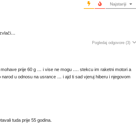
Najstariji
izvlači…
Pogledaj odgovore
(3)
juu mohave prije 60 g … i vise ne mogu …. stekcu im raketni motori a
tao narod u odnosu na usrance … i ajd ti sad vjeruj hiberu i njegovom
vali tuda prije 55 godina.