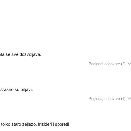
 Sta se sve dozvoljava.
Pogledaj odgovore
(2)
 Užasno su prljavi.
Pogledaj odgovore
(1)
lko staro zeljezo, frizideri i sporeti!