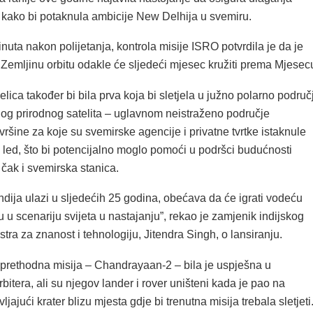
ki kako bi potaknula ambicije New Delhija u svemiru.
inuta nakon polijetanja, kontrola misije ISRO potvrdila je da je
Zemljinu orbitu odakle će sljedeći mjesec kružiti prema Mjesec
elica također bi bila prva koja bi sletjela u južno polarno područ
nog prirodnog satelita – uglavnom neistraženo područje
šine za koje su svemirske agencije i privatne tvrtke istaknule
 led, što bi potencijalno moglo pomoći u podršci budućnosti
čak i svemirska stanica.
dija ulazi u sljedećih 25 godina, obećava da će igrati vodeću
 u scenariju svijeta u nastajanju”, rekao je zamjenik indijskog
tra za znanost i tehnologiju, Jitendra Singh, o lansiranju.
prethodna misija – Chandrayaan-2 – bila je uspješna u
rbitera, ali su njegov lander i rover uništeni kada je pao na
ljajući krater blizu mjesta gdje bi trenutna misija trebala sletjeti