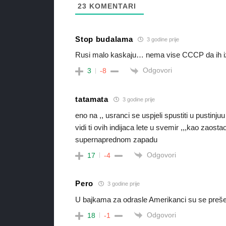
23
KOMENTARI
Stop budalama
3 godine prije
Rusi malo kaskaju… nema vise CCCP da ih 
Odgovori
3
-8
tatamata
3 godine prije
eno na ,, usranci se uspjeli spustiti u pustin
vidi ti ovih indijaca lete u svemir ,,,kao zaos
supernaprednom zapadu
Odgovori
17
-4
Pero
3 godine prije
U bajkama za odrasle Amerikanci su se prešeta
Odgovori
18
-1