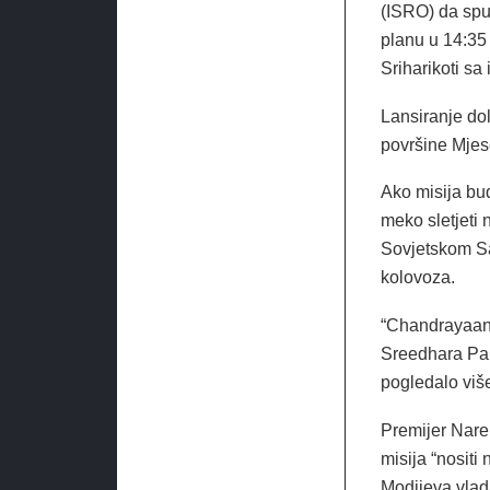
(ISRO) da spu
planu u 14:35
Sriharikoti sa
Lansiranje dol
površine Mjes
Ako misija bud
meko sletjeti
Sovjetskom Sav
kolovoza.
“Chandrayaan-
Sreedhara Pan
pogledalo više
Premijer Nare
misija “nositi
Modijeva vlad