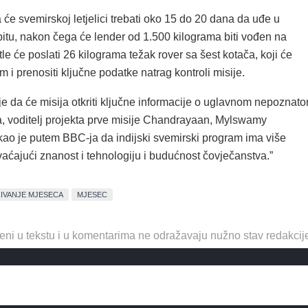
će svemirskoj letjelici trebati oko 15 do 20 dana da uđe u
itu, nakon čega će lender od 1.500 kilograma biti vođen na
le će poslati 26 kilograma težak rover sa šest kotača, koji će
om i prenositi ključne podatke natrag kontroli misije.
je da će misija otkriti ključne informacije o uglavnom nepoznat
a, voditelj projekta prve misije Chandrayaan, Mylswamy
kao je putem BBC-ja da indijski svemirski program ima više
vaćajući znanost i tehnologiju i budućnost čovječanstva.”
ŽIVANJE MJESECA
MJESEC
eni u tekstu i u komentarima ne odražavaju nužno stav redakcij