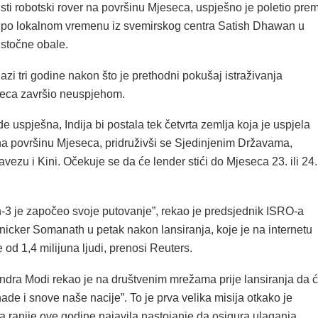
sti robotski rover na površinu Mjeseca, uspješno je poletio pre
 po lokalnom vremenu iz svemirskog centra Satish Dhawan u
 istočne obale.
azi tri godine nakon što je prethodni pokušaj istraživanja
eca završio neuspjehom.
e uspješna, Indija bi postala tek četvrta zemlja koja je uspjela
 na površinu Mjeseca, pridruživši se Sjedinjenim Državama,
ezu i Kini. Očekuje se da će lender stići do Mjeseca 23. ili 24.
3 je započeo svoje putovanje”, rekao je predsjednik ISRO-a
icker Somanath u petak nakon lansiranja, koje je na internetu
 od 1,4 milijuna ljudi, prenosi Reuters.
ndra Modi rekao je na društvenim mrežama prije lansiranja da 
 nade i snove naše nacije”. To je prva velika misija otkako je
a ranije ove godine najavila nastojanje da osigura ulaganja