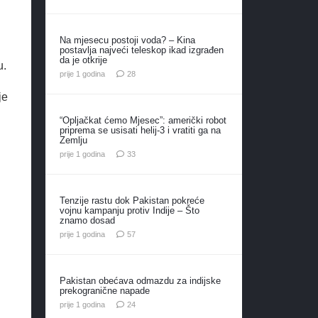
Na mjesecu postoji voda? – Kina
postavlja najveći teleskop ikad izgrađen
da je otkrije
u.
komentara
prije 1 godina
28
je
“Opljačkat ćemo Mjesec”: američki robot
priprema se usisati helij-3 i vratiti ga na
Zemlju
komentara
prije 1 godina
33
Tenzije rastu dok Pakistan pokreće
vojnu kampanju protiv Indije – Što
znamo dosad
komentara
prije 1 godina
57
Pakistan obećava odmazdu za indijske
prekogranične napade
komentara
prije 1 godina
24
.