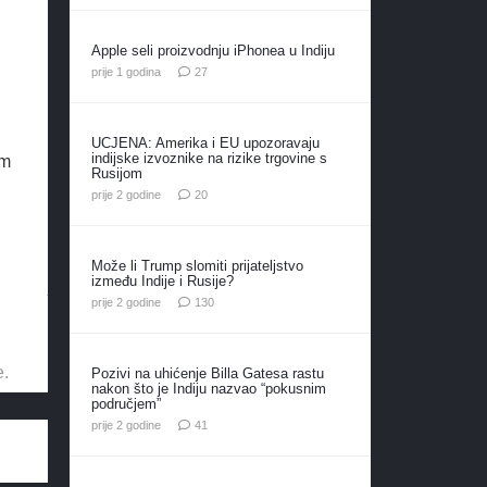
Apple seli proizvodnju iPhonea u Indiju
komentara
prije 1 godina
27
UCJENA: Amerika i EU upozoravaju
indijske izvoznike na rizike trgovine s
om
Rusijom
komentara
prije 2 godine
20
Može li Trump slomiti prijateljstvo
između Indije i Rusije?
komentara
prije 2 godine
130
e.
Pozivi na uhićenje Billa Gatesa rastu
nakon što je Indiju nazvao “pokusnim
područjem”
komentar
prije 2 godine
41