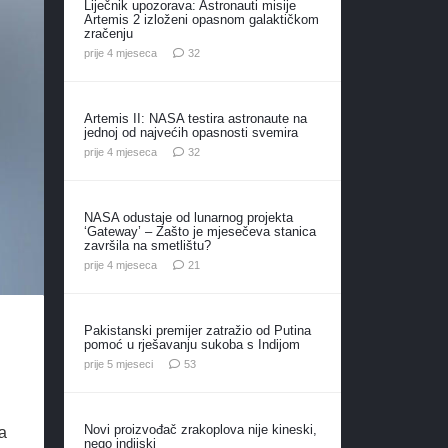
Liječnik upozorava: Astronauti misije
Artemis 2 izloženi opasnom galaktičkom
zračenju
komentara
prije 4 mjeseca
32
Artemis II: NASA testira astronaute na
jednoj od najvećih opasnosti svemira
komentara
prije 4 mjeseca
32
NASA odustaje od lunarnog projekta
‘Gateway’ – Zašto je mjesečeva stanica
završila na smetlištu?
komentar
prije 4 mjeseca
21
Pakistanski premijer zatražio od Putina
pomoć u rješavanju sukoba s Indijom
komentara
prije 5 mjeseci
53
Novi proizvođač zrakoplova nije kineski,
a
nego indijski