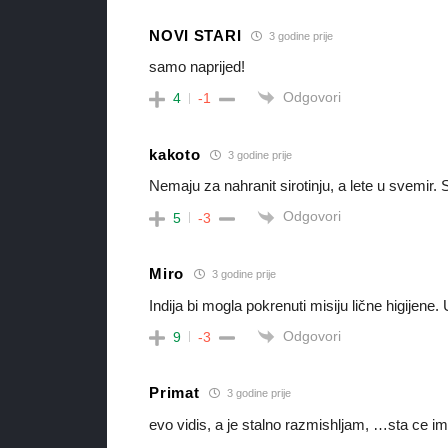
NOVI STARI
3 godine prije
samo naprijed!
Odgovori
4
-1
kakoto
3 godine prije
Nemaju za nahranit sirotinju, a lete u svemir.
Odgovori
5
-3
Miro
3 godine prije
Indija bi mogla pokrenuti misiju lične higijene.
Odgovori
9
-3
Primat
3 godine prije
evo vidis, a je stalno razmishljam, …sta ce im to