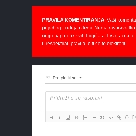
PRAVILA KOMENTIRANJA
: Vaši komenta
prijedlog ili ideja o temi. Nema rasprave tko 
nego napredak svih Logičara. Inspiracija, u
li respektirali pravila, biti će te blokirani.
Pretplatiti se
{}
[