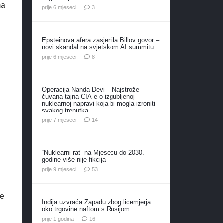
ma
komentara
prije 6 mjeseci
3
Epsteinova afera zasjenila Billov govor –
novi skandal na svjetskom AI summitu
komentara
prije 6 mjeseci
8
Operacija Nanda Devi – Najstrože
čuvana tajna CIA-e o izgubljenoj
nuklearnoj napravi koja bi mogla izroniti
svakog trenutka
komentara
prije 7 mjeseci
14
“Nuklearni rat” na Mjesecu do 2030.
godine više nije fikcija
komentara
prije 9 mjeseci
53
će
Indija uzvraća Zapadu zbog licemjerja
oko trgovine naftom s Rusijom
komentara
prije 1 godina
16