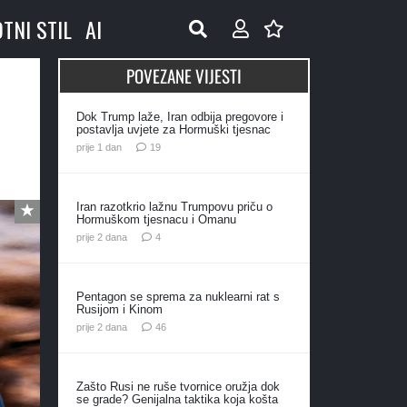
OTNI STIL
AI
POVEZANE VIJESTI
Dok Trump laže, Iran odbija pregovore i
postavlja uvjete za Hormuški tjesnac
komentara
prije 1 dan
19
Iran razotkrio lažnu Trumpovu priču o
Hormuškom tjesnacu i Omanu
komentara
prije 2 dana
4
Pentagon se sprema za nuklearni rat s
Rusijom i Kinom
komentara
prije 2 dana
46
Zašto Rusi ne ruše tvornice oružja dok
se grade? Genijalna taktika koja košta