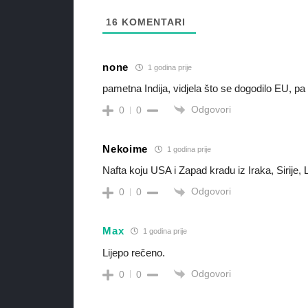
16
KOMENTARI
none
1 godina prije
pametna Indija, vidjela što se dogodilo EU, pa
Odgovori
0
0
Nekoime
1 godina prije
Nafta koju USA i Zapad kradu iz Iraka, Sirije,
Odgovori
0
0
Max
1 godina prije
Lijepo rečeno.
Odgovori
0
0