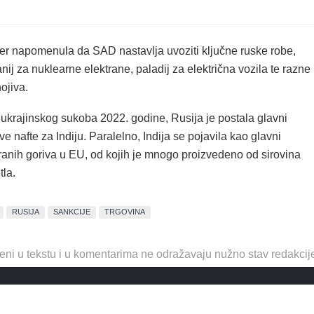
đer napomenula da SAD nastavlja uvoziti ključne ruske robe,
anij za nuklearne elektrane, paladij za električna vozila te razne
ojiva.
 ukrajinskog sukoba 2022. godine, Rusija je postala glavni
ve nafte za Indiju. Paralelno, Indija se pojavila kao glavni
iranih goriva u EU, od kojih je mnogo proizvedeno od sirovina
tla.
RUSIJA
SANKCIJE
TRGOVINA
eni u tekstu i u komentarima ne odražavaju nužno stav redakcij