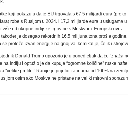
k.
atke koji pokazuju da je EU trgovala s 67,5 milijardi eura (preko
olara) robe s Rusijom u 2024. i 17,2 milijarde eura u uslugama u
o više od ukupne indijske trgovine s Moskvom. Europski uvoz
također je dosegao rekordnih 16,5 milijuna tona prošle godine,
 se proteže izvan energije na gnojiva, kemikalije, čelik i strojev
sjednik Donald Trump upozorio je u ponedjeljak da će “značajn
e na Indiju i optužio je da kupuje “ogromne količine” ruske nafte 
za “velike profite.” Ranije je prijetio carinama od 100% na zemlj
 Rusijom osim ako Moskva ne pristane na veliki mirovni sporazu