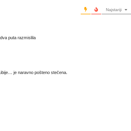
Najstariji
 dva puta razmislila
 Libije… je naravno pošteno stečena.