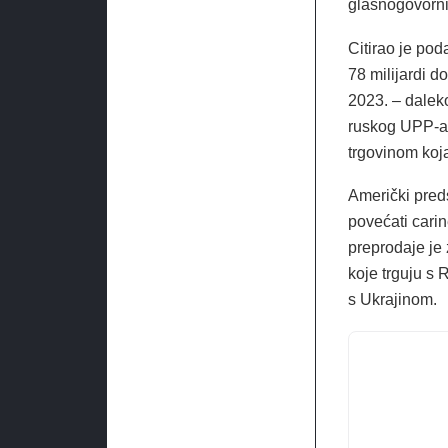
glasnogovorni
Citirao je pod
78 milijardi d
2023. – dalek
ruskog UPP-a 
trgovinom koja
Američki pred
povećati carin
preprodaje je 
koje trguju s
s Ukrajinom.