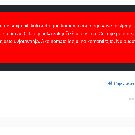
ri ne smiju biti kritika drugog komentatora, nego vaše mišljenje,
je u pravu. Čitatelji neka zaključe što je istina. Cilj nije polemika
mjesto uvjeravanja. Ako nemate ideju, ne komentirajte. Ne bude
Prijavite se
3000
+]