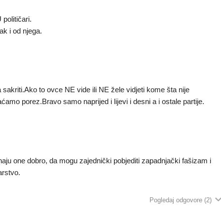
političari.
ak i od njega.
riti.Ako to ovce NE vide ili NE žele vidjeti kome šta nije
amo porez.Bravo samo naprijed i lijevi i desni a i ostale partije.
 Znaju one dobro, da mogu zajednički pobjediti zapadnjački fašizam i
arstvo.
Pogledaj odgovore
(2)