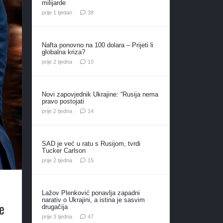
milijarde
komentara
prije 1 tjedan
38
Nafta ponovno na 100 dolara – Prijeti li
globalna kriza?
komentara
prije 2 tjedna
10
Novi zapovjednik Ukrajine: “Rusija nema
pravo postojati
komentara
prije 2 tjedna
14
SAD je već u ratu s Rusijom, tvrdi
Tucker Carlson
komentara
prije 2 tjedna
15
Lažov Plenković ponavlja zapadni
narativ o Ukrajini, a istina je sasvim
e
drugačija
komentara
prije 3 tjedna
47