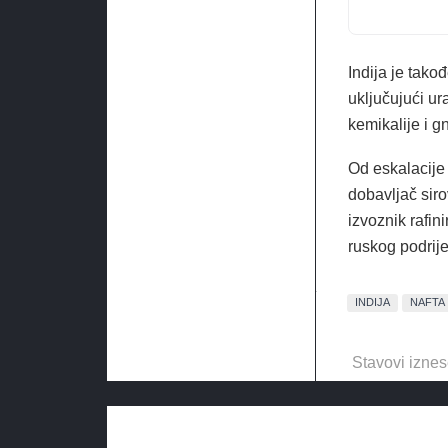
Indija je tako
uključujući ur
kemikalije i gn
Od eskalacije
dobavljač siro
izvoznik rafin
ruskog podrije
INDIJA
NAFTA
Stavovi iznes