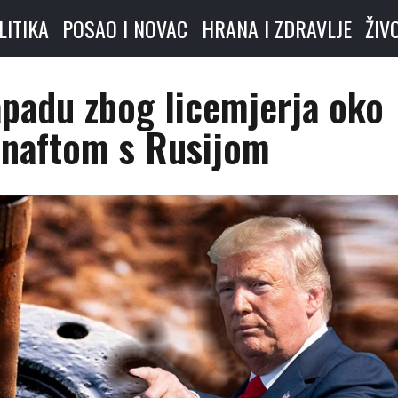
LITIKA
POSAO I NOVAC
HRANA I ZDRAVLJE
ŽIV
apadu zbog licemjerja oko
 naftom s Rusijom