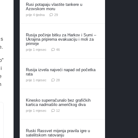
Rusi potapaju vlastite tankere u
Azovskom moru
komentara
prije 4 tjedna
29
Rusija počinje bitku za Harkov i Sumi –
 s
Ukrajina priprema evakuaciju i moli za
primirje
e.
komentara
prije 1 mjesec
46
o”
i
Rusija izvela najveći napad od početka
rata
e
komentara
prije 1 mjesec
28
m
Kinesko superračunalo bez grafičkih
kartica nadmašilo američkog diva
komentara
prije 1 mjesec
12
Ruski Rassvet mijenja pravila igre u
satelitskom ratovanju