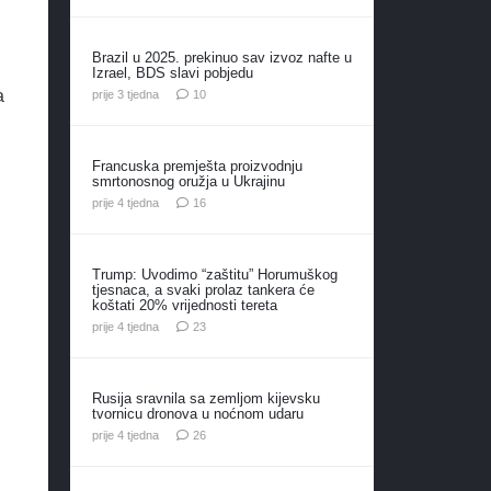
Brazil u 2025. prekinuo sav izvoz nafte u
Izrael, BDS slavi pobjedu
komentara
a
prije 3 tjedna
10
Francuska premješta proizvodnju
smrtonosnog oružja u Ukrajinu
komentara
prije 4 tjedna
16
Trump: Uvodimo “zaštitu” Horumuškog
tjesnaca, a svaki prolaz tankera će
koštati 20% vrijednosti tereta
komentara
prije 4 tjedna
23
Rusija sravnila sa zemljom kijevsku
tvornicu dronova u noćnom udaru
komentara
prije 4 tjedna
26