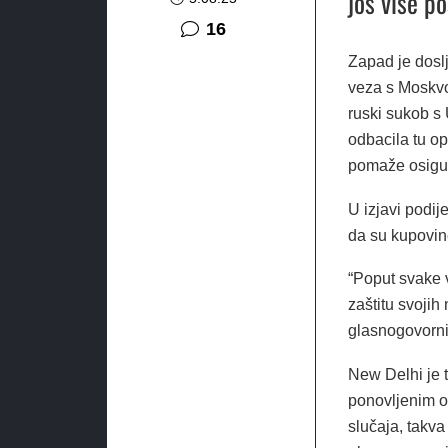
još više p
komentara
16
Zapad je dosl
veza s Moskvom
ruski sukob s 
odbacila tu op
pomaže osigur
U izjavi podij
da su kupovine
“Poput svake 
zaštitu svojih
glasnogovornik
New Delhi je 
ponovljenim o
slučaja, takva