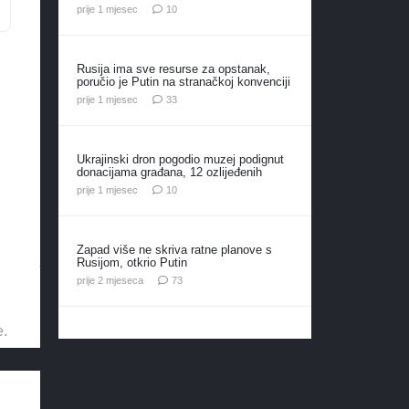
komentara
prije 1 mjesec
10
Rusija ima sve resurse za opstanak,
poručio je Putin na stranačkoj konvenciji
komentara
prije 1 mjesec
33
Ukrajinski dron pogodio muzej podignut
donacijama građana, 12 ozlijeđenih
komentara
prije 1 mjesec
10
Zapad više ne skriva ratne planove s
Rusijom, otkrio Putin
komentara
prije 2 mjeseca
73
e.