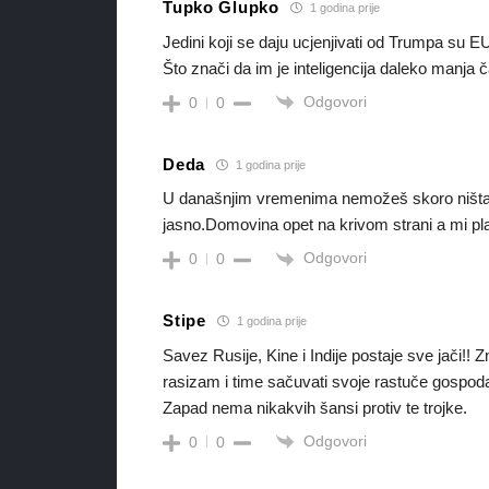
Tupko Glupko
1 godina prije
Jedini koji se daju ucjenjivati od Trumpa su EU 
Što znači da im je inteligencija daleko manja č
Odgovori
0
0
Deda
1 godina prije
U današnjim vremenima nemožeš skoro ništa sak
jasno.Domovina opet na krivom strani a mi plać
Odgovori
0
0
Stipe
1 godina prije
Savez Rusije, Kine i Indije postaje sve jači!!
rasizam i time sačuvati svoje rastuče gospod
Zapad nema nikakvih šansi protiv te trojke.
Odgovori
0
0