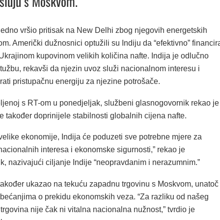
osluju s Moskvom.
jedno vršio pritisak na New Delhi zbog njegovih energetskih
. Američki dužnosnici optužili su Indiju da “efektivno” financir
Ukrajinom kupovinom velikih količina nafte. Indija je odlučno
tužbu, rekavši da njezin uvoz služi nacionalnom interesu i
ati pristupačnu energiju za njezine potrošače.
eljenoj s RT-om u ponedjeljak, službeni glasnogovornik rekao je
 također doprinijele stabilnosti globalnih cijena nafte.
velike ekonomije, Indija će poduzeti sve potrebne mjere za
 nacionalnih interesa i ekonomske sigurnosti,” rekao je
, nazivajući ciljanje Indije “neopravdanim i nerazumnim.”
također ukazao na tekuću zapadnu trgovinu s Moskvom, unatoč
bećanjima o prekidu ekonomskih veza. “Za razliku od našeg
 trgovina nije čak ni vitalna nacionalna nužnost,” tvrdio je