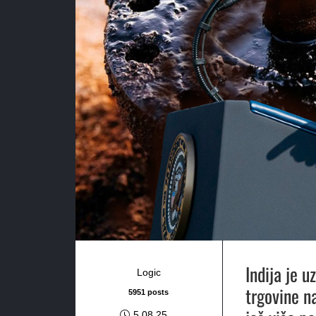
Indija je u
Logic
trgovine n
5951 posts
5.08.25