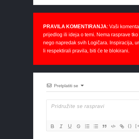
PRAVILA KOMENTIRANJA
: Vaši komenta
prijedlog ili ideja o temi. Nema rasprave tko 
nego napredak svih Logičara. Inspiracija, u
li respektirali pravila, biti će te blokirani.
Pretplatiti se
{}
[