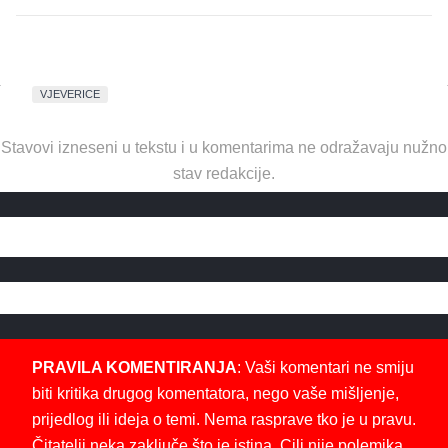
VJEVERICE
Stavovi izneseni u tekstu i u komentarima ne odražavaju nužno
stav redakcije.
PRAVILA KOMENTIRANJA
: Vaši komentari ne smiju
biti kritika drugog komentatora, nego vaše mišljenje,
prijedlog ili ideja o temi. Nema rasprave tko je u pravu.
Čitatelji neka zaključe što je istina. Cilj nije polemika,