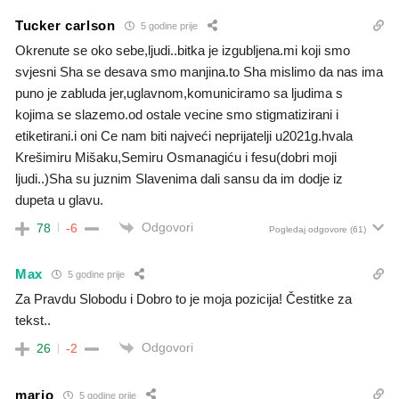
Tucker carlson
5 godine prije
Okrenute se oko sebe,ljudi..bitka je izgubljena.mi koji smo
svjesni Sha se desava smo manjina.to Sha mislimo da nas ima
puno je zabluda jer,uglavnom,komuniciramo sa ljudima s
kojima se slazemo.od ostale vecine smo stigmatizirani i
etiketirani.i oni Ce nam biti najveći neprijatelji u2021g.hvala
Krešimiru Mišaku,Semiru Osmanagiću i fesu(dobri moji
ljudi..)Sha su juznim Slavenima dali sansu da im dodje iz
dupeta u glavu.
Odgovori
78
-6
Pogledaj odgovore
(61)
Max
5 godine prije
Za Pravdu Slobodu i Dobro to je moja pozicija! Čestitke za
tekst..
Odgovori
26
-2
mario
5 godine prije