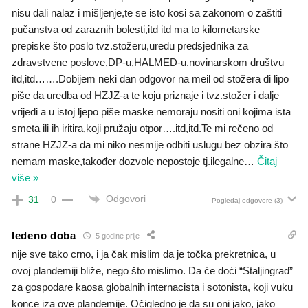
nisu dali nalaz i mišljenje,te se isto kosi sa zakonom o zaštiti
pučanstva od zaraznih bolesti,itd itd ma to kilometarske
prepiske što poslo tvz.stožeru,uredu predsjednika za
zdravstvene poslove,DP-u,HALMED-u.novinarskom društvu
itd,itd…….Dobijem neki dan odgovor na meil od stožera di lipo
piše da uredba od HZJZ-a te koju priznaje i tvz.stožer i dalje
vrijedi a u istoj ljepo piše maske nemoraju nositi oni kojima ista
smeta ili ih iritira,koji pružaju otpor….itd,itd.Te mi rečeno od
strane HZJZ-a da mi niko nesmije odbiti uslugu bez obzira što
nemam maske,također dozvole nepostoje tj.ilegalne
…
Čitaj
više »
Odgovori
31
0
Pogledaj odgovore
(3)
ledeno doba
5 godine prije
nije sve tako crno, i ja čak mislim da je točka prekretnica, u
ovoj plandemiji bliže, nego što mislimo. Da će doći “Staljingrad”
za gospodare kaosa globalnih internacista i sotonista, koji vuku
konce iza ove plandemije. Očigledno je da su oni jako, jako