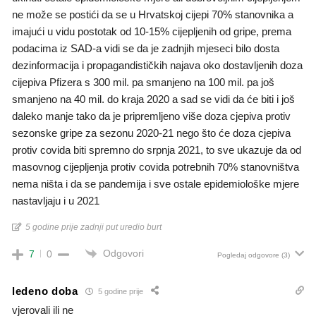
ne može se postići da se u Hrvatskoj cijepi 70% stanovnika a
imajući u vidu postotak od 10-15% cijepljenih od gripe, prema
podacima iz SAD-a vidi se da je zadnjih mjeseci bilo dosta
dezinformacija i propagandističkih najava oko dostavljenih doza
cijepiva Pfizera s 300 mil. pa smanjeno na 100 mil. pa još
smanjeno na 40 mil. do kraja 2020 a sad se vidi da će biti i još
daleko manje tako da je pripremljeno više doza cjepiva protiv
sezonske gripe za sezonu 2020-21 nego što će doza cjepiva
protiv covida biti spremno do srpnja 2021, to sve ukazuje da od
masovnog cijepljenja protiv covida potrebnih 70% stanovništva
nema ništa i da se pandemija i sve ostale epidemiološke mjere
nastavljaju i u 2021
5 godine prije zadnji put uredio burt
Odgovori
7
0
Pogledaj odgovore
(3)
ledeno doba
5 godine prije
vjerovali ili ne