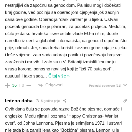
nestrpljivi da započnu sa genocidom. Pa nisu mogli dočekati
kraj godine, već počinju sa operacijom cjepljenja još zadnjih
dana ove godine. Operacija “dark winter” je u tijeku. Ustvari
početak genocida bio je planiran, za početak proljeća. Međutim,
očito je da su hrvatska i sve ostale vlade EU-a i šire, dobile
naredbu iz centra globalnih internacista, da genocid otpočne što
prije, odmah. Jer, sada treba koristiti sezonu gripe koja je u jeku
i loše vrijeme, zato sada udaraju paniku i povećavaju brojeve
zaraženih i mrtvih. I zato su u V. Britaniji izmislili “mutaciju
virusa korone, odnosno novi soj koji je “još 70 puta gori”..
auuuuu! I tako sada
…
Čitaj više »
Odgovori
36
0
Pogledaj odgovore
(21)
ledeno doba
5 godine prije
Ovih dana čuju se posvuda razne Božićne pjesme, domaće i
engleske. Među njima i poznata “Happy Christmas- War ist
over”, od Johna Lennona. Pjesma je snimljena 1971. i ustvari
nije tada bila zamišljena kao “Božićna” pjesma. Lennon ju je