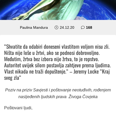
komentara
Paulina Mandura
24.12.20
168
“Shvatite da odabiri doneseni vlastitom voljom nisu zli.
Ništa nije loše u žrtvi, ako se podnosi dobrovoljno.
Međutim, žrtva bez izbora nije žrtva, to je ropstvo.
Autoritet uvijek silom postavlja zahtjeve prema ljudima.
Vlast nikada ne traži dopuštenje.“ – Jeremy Locke “Kraj
sveg zla“
Poziv na priziv Savjesti i poštovanje neotuđivih, rođenjem
nasljeđenih ljudskih prava Živoga Čovjeka
Poštovani ljudi,