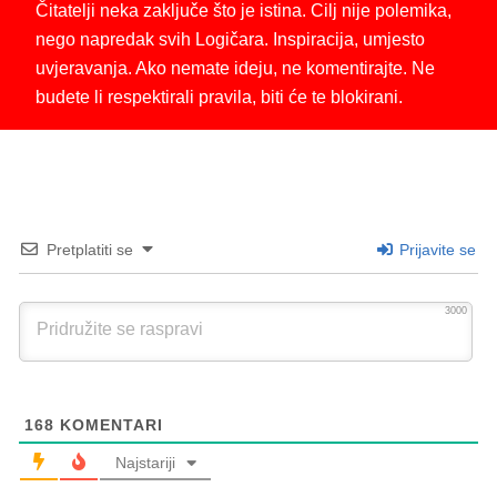
Čitatelji neka zaključe što je istina. Cilj nije polemika,
nego napredak svih Logičara. Inspiracija, umjesto
uvjeravanja. Ako nemate ideju, ne komentirajte. Ne
budete li respektirali pravila, biti će te blokirani.
Pretplatiti se
Prijavite se
3000
168
KOMENTARI
Najstariji