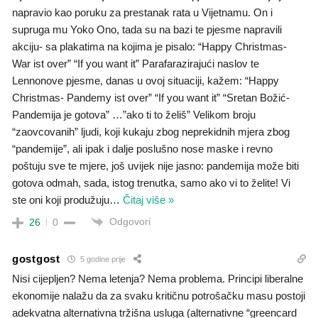
napravio kao poruku za prestanak rata u Vijetnamu. On i
supruga mu Yoko Ono, tada su na bazi te pjesme napravili
akciju- sa plakatima na kojima je pisalo: “Happy Christmas-
War ist over” “If you want it” Parafarazirajući naslov te
Lennonove pjesme, danas u ovoj situaciji, kažem: “Happy
Christmas- Pandemy ist over” “If you want it” “Sretan Božić-
Pandemija je gotova” …”ako ti to želiš” Velikom broju
“zaovcovanih” ljudi, koji kukaju zbog neprekidnih mjera zbog
“pandemije”, ali ipak i dalje poslušno nose maske i revno
poštuju sve te mjere, još uvijek nije jasno: pandemija može biti
gotova odmah, sada, istog trenutka, samo ako vi to želite! Vi
ste oni koji produžuju
…
Čitaj više »
Odgovori
26
0
gostgost
5 godine prije
Nisi cijepljen? Nema letenja? Nema problema. Principi liberalne
ekonomije nalažu da za svaku kritičnu potrošačku masu postoji
adekvatna alternativna tržišna usluga (alternativne “greencard