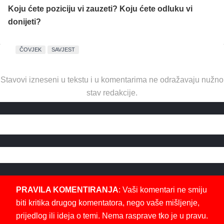
Koju ćete poziciju vi zauzeti? Koju ćete odluku vi
donijeti?
ČOVJEK
SAVJEST
Stavovi izneseni u tekstu i u komentarima ne odražavaju nužno
stav redakcije.
PRAVILA KOMENTIRANJA
: Vaši komentari ne smiju
biti kritika drugog komentatora, nego vaše mišljenje,
prijedlog ili ideja o temi. Nema rasprave tko je u pravu.