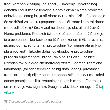
free” kompanije stupaju na snagu). Uvođenje univerzalnog
dohotka i oduzimanje imovine stanovnicima? Nema problema,
dolazi do golemog broja off-shore (virtualnih i fizičkih) zona gdje
će se držati valuta i u upotpunosti zaobići tromo i centralizirano
monopolističko tržište. Vlasti ne dopuštaju ulazak u državu?
Nema problema. Poduzetnici se okreću domaćem tržištu koje
je u upotpunosti kontadiktorno tržišnoj ekonomiji EU a rezultira
jačanju domaćeg turizma i proizvodnje (kompanije ala airbnb
idu u povijest). Također dolazi do eksplozije proizvodnje
prirodnih suplemenata i hrane. Niko ne želi više u bolnice.
Prirodan tok ovakvog alternativnog tržišta u domeni razmjena
informacija (također temeljen na big data, jačanju privatnosti i
transparentnosti) nije moguć u monopolističkim okvirima kakvi
danas postoje u obliku trenutnih društvenih mreža. Facebook
umire (ovo je već sigurno), Google slabi, dolazi mnogo
…
Čitaj
više »
5 godine prije zadnji put uredio gostgost