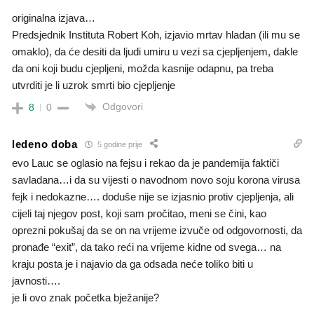
originalna izjava…
Predsjednik Instituta Robert Koh, izjavio mrtav hladan (ili mu se
omaklo), da će desiti da ljudi umiru u vezi sa cjepljenjem, dakle
da oni koji budu cjepljeni, možda kasnije odapnu, pa treba
utvrditi je li uzrok smrti bio cjepljenje
Odgovori
8
0
ledeno doba
5 godine prije
evo Lauc se oglasio na fejsu i rekao da je pandemija faktiči
savladana…i da su vijesti o navodnom novo soju korona virusa
fejk i nedokazne…. doduše nije se izjasnio protiv cjepljenja, ali
cijeli taj njegov post, koji sam pročitao, meni se čini, kao
oprezni pokušaj da se on na vrijeme izvuče od odgovornosti, da
pronađe “exit”, da tako reći na vrijeme kidne od svega… na
kraju posta je i najavio da ga odsada neće toliko biti u
javnosti….
je li ovo znak početka bježanije?