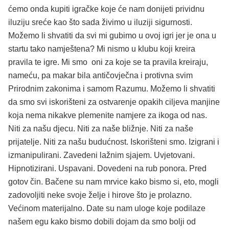
ćemo onda kupiti igračke koje će nam donijeti prividnu
iluziju sreće kao što sada živimo u iluziji sigurnosti.
Možemo li shvatiti da svi mi gubimo u ovoj igri jer je ona u
startu tako namještena? Mi nismo u klubu koji kreira
pravila te igre. Mi smo oni za koje se ta pravila kreiraju,
nameću, pa makar bila antičovječna i protivna svim
Prirodnim zakonima i samom Razumu. Možemo li shvatiti
da smo svi iskorišteni za ostvarenje opakih ciljeva manjine
koja nema nikakve plemenite namjere za ikoga od nas.
Niti za našu djecu. Niti za naše bližnje. Niti za naše
prijatelje. Niti za našu budućnost. Iskorišteni smo. Izigrani i
izmanipulirani. Zavedeni lažnim sjajem. Uvjetovani.
Hipnotizirani. Uspavani. Dovedeni na rub ponora. Pred
gotov čin. Bačene su nam mrvice kako bismo si, eto, mogli
zadovoljiti neke svoje želje i hirove što je prolazno.
Većinom materijalno. Date su nam uloge koje podilaze
našem egu kako bismo dobili dojam da smo bolji od