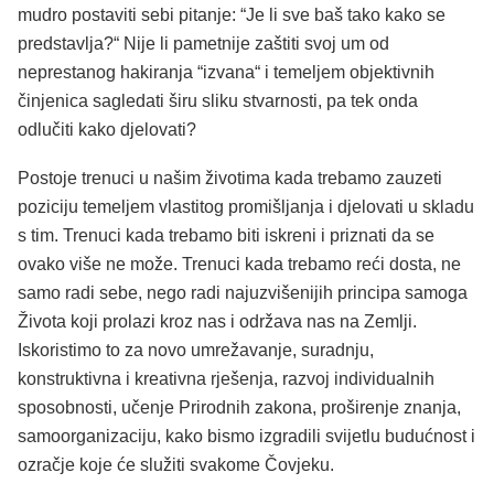
mudro postaviti sebi pitanje: “Je li sve baš tako kako se
predstavlja?“ Nije li pametnije zaštiti svoj um od
neprestanog hakiranja “izvana“ i temeljem objektivnih
činjenica sagledati širu sliku stvarnosti, pa tek onda
odlučiti kako djelovati?
Postoje trenuci u našim životima kada trebamo zauzeti
poziciju temeljem vlastitog promišljanja i djelovati u skladu
s tim. Trenuci kada trebamo biti iskreni i priznati da se
ovako više ne može. Trenuci kada trebamo reći dosta, ne
samo radi sebe, nego radi najuzvišenijih principa samoga
Života koji prolazi kroz nas i održava nas na Zemlji.
Iskoristimo to za novo umrežavanje, suradnju,
konstruktivna i kreativna rješenja, razvoj individualnih
sposobnosti, učenje Prirodnih zakona, proširenje znanja,
samoorganizaciju, kako bismo izgradili svijetlu budućnost i
ozračje koje će služiti svakome Čovjeku.