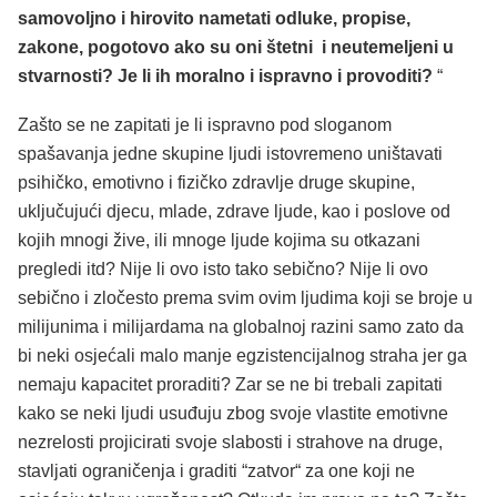
samovoljno i hirovito nametati odluke, propise,
zakone, pogotovo ako su oni štetni i neutemeljeni u
stvarnosti? Je li ih moralno i ispravno i provoditi?
“
Zašto se ne zapitati je li ispravno pod sloganom
spašavanja jedne skupine ljudi istovremeno uništavati
psihičko, emotivno i fizičko zdravlje druge skupine,
uključujući djecu, mlade, zdrave ljude, kao i poslove od
kojih mnogi žive, ili mnoge ljude kojima su otkazani
pregledi itd? Nije li ovo isto tako sebično? Nije li ovo
sebično i zločesto prema svim ovim ljudima koji se broje u
milijunima i milijardama na globalnoj razini samo zato da
bi neki osjećali malo manje egzistencijalnog straha jer ga
nemaju kapacitet proraditi? Zar se ne bi trebali zapitati
kako se neki ljudi usuđuju zbog svoje vlastite emotivne
nezrelosti projicirati svoje slabosti i strahove na druge,
stavljati ograničenja i graditi “zatvor“ za one koji ne