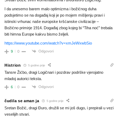
I da unesemo barem malo optimizma i božićnog duha
podsjetimo se na događaj koji je po mojem mišljenju pravi i
istinski vrhunac naše europske kršćanske civilizacije –
Božićno primirje 1914. Događaj zbog kojeg bi “Tiha noć” trebala
biti himna Europe kakvu bismo željeli.
https://www.youtube.com/watch?v=xmJeWxwbSio
Odgovori
9
0
Histrion
5 godine prije
Tansre Žićbo, dragi Logičnari i pozdrav podrške vjerojatno
mladoj autorici teksta.
Odgovori
6
0
čudila se aman ja
5 godine prije
Sretan Božić, dragi Đuro, družili se mi još dugo, i prepirali u vezi
veselijih stvari.