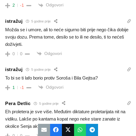
Odgovori
2
-1
istražuj
5 godine prije
Možda se i umore, ali to neće sigurno biti prije nego čika dobije
svoju dozu. Prema tome, desilo se to ili ne desilo, ti to nećeš
doživjeti.
Odgovori
0
0
istražuj
5 godine prije
To bi se ti lafo borio protiv Soroša i Bila Gejtsa?
Odgovori
1
-1
Pera Detlic
5 godine prije
Eh proletera je sve više. Međutim diktature proletarijata nit na
vidiku. Lakše po kantama kopat nego neke stare zanate iz
okolice Senja aktivirat.
Odgovori
0
0