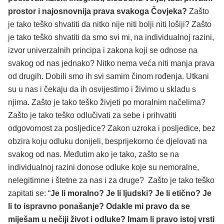
prostor i najosnovnija prava svakoga Čovjeka?
Zašto
je tako teško shvatiti da nitko nije niti bolji niti lošiji? Zašto
je tako teško shvatiti da smo svi mi, na individualnoj razini,
izvor univerzalnih principa i zakona koji se odnose na
svakog od nas jednako? Nitko nema veća niti manja prava
od drugih. Dobili smo ih svi samim činom rođenja. Utkani
su u nas i čekaju da ih osvijestimo i živimo u skladu s
njima. Zašto je tako teško živjeti po moralnim načelima?
Zašto je tako teško odlučivati za sebe i prihvatiti
odgovornost za posljedice? Zakon uzroka i posljedice, bez
obzira koju odluku donijeli, besprijekorno će djelovati na
svakog od nas. Međutim ako je tako, zašto se na
individualnoj razini donose odluke koje su nemoralne,
nelegitimne i štetne za nas i za druge? Zašto je tako teško
zapitati se: “
Je li moralno? Je li ljudski? Je li etično? Je
li to ispravno ponašanje? Odakle mi pravo da se
miješam u nečiji život i odluke? Imam li pravo istoj vrsti