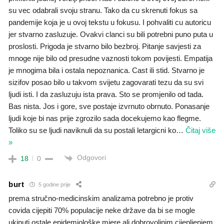
su vec odabrali svoju stranu. Tako da cu skrenuti fokus sa
pandemije koja je u ovoj tekstu u fokusu. I pohvaliti cu autoricu
jer stvarno zasluzuje. Ovakvi clanci su bili potrebni puno puta u
proslosti. Prigoda je stvarno bilo bezbroj. Pitanje savjesti za
mnoge nije bilo od presudne vaznosti tokom povijesti. Empatija
je mnogima bila i ostala nepoznanica. Cast ili stid. Stvarno je
sizifov posao bilo u takvom svijetu zagovarati tezu da su svi
ljudi isti. I da zasluzuju ista prava. Sto se promjenilo od tada.
Bas nista. Jos i gore, sve postaje izvrnuto obrnuto. Ponasanje
ljudi koje bi nas prije zgrozilo sada docekujemo kao flegme.
Toliko su se ljudi naviknuli da su postali letargicni ko
…
Čitaj više
»
Odgovori
18
0
burt
5 godine prije
prema stručno-medicinskim analizama potrebno je protiv
covida cijepiti 70% populacije neke države da bi se mogle
ukinuti ostale epidemiološke mjere ali dobrovoljnim cijepljenjem