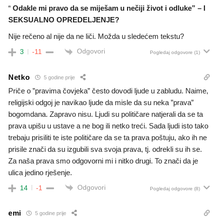
“
Odakle mi pravo da se miješam u nečiji život i odluke” – I
SEKSUALNO OPREDELJENJE?
Nije rečeno al nije da ne liči. Možda u sledećem tekstu?
Odgovori
3
-11
Pogledaj odgovore
(1)
Netko
5 godine prije
Priče o ”pravima čovjeka” često dovodi ljude u zabludu. Naime,
religijski odgoj je navikao ljude da misle da su neka ”prava”
bogomdana. Zapravo nisu. Ljudi su političare natjerali da se ta
prava upišu u ustave a ne bog ili netko treći. Sada ljudi isto tako
trebaju prisiliti te iste političare da se ta prava poštuju, ako ih ne
prisile znači da su izgubili sva svoja prava, tj. odrekli su ih se.
Za naša prava smo odgovorni mi i nitko drugi. To znači da je
ulica jedino rješenje.
Odgovori
14
-1
Pogledaj odgovore
(8)
emi
5 godine prije