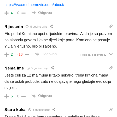
https://vaxxedthemovie.com/about/
Odgovori
4
0
Rijecanin
5 godine prije
Eto portal Komicno opet o ljudskim pravima. A sta je sa pravom
na slobodu govora i javne rijeci koje portal Komicno ne postuje
? Da nije tuzno, bilo bi zalosno.
Odgovori
2
-16
Pogledaj odgovore
(2)
Nema Ime
5 godine prije
Jeste culi za 12 majmuna ill tako nekako, treba kriticna masa
da se ostali probude, zato ne ocajavajte nego gledajte evoluciju
svijesti.
Odgovori
5
0
Stara kuka
5 godine prije
Sretan Božić svim komentatorima i uredništvu Logičnog.