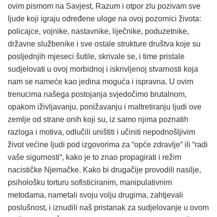
ovim pismom na Savjest, Razum i otpor zlu pozivam sve
ljude koji igraju određene uloge na ovoj pozornici života:
policajce, vojnike, nastavnike, liječnike, poduzetnike,
državne službenike i sve ostale strukture društva koje su
posljednjih mjeseci šutile, skrivale se, i time pristale
sudjelovati u ovoj morbidnoj i iskrivljenoj stvarnosti koja
nam se nameće kao jedina moguća i ispravna. U ovim
trenucima našega postojanja svjedočimo brutalnom,
opakom iživljavanju, ponižavanju i maltretiranju ljudi ove
zemlje od strane onih koji su, iz samo njima poznatih
razloga i motiva, odlučili uništiti i učiniti nepodnošljivim
život većine ljudi pod izgovorima za “opće zdravlje“ ili “radi
vaše sigurnosti“, kako je to znao propagirati i režim
nacističke Njemačke. Kako bi drugačije provodili nasilje,
psihološku torturu sofisticiranim, manipulativnim
metodama, nametali svoju volju drugima, zahtjevali
poslušnost, i iznudili naš pristanak za sudjelovanje u ovom