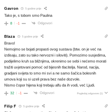
Gavron
5 godine prije
Tako je, s tobom smo Paulina
Odgovori
8
-1
Blaza
5 godine prije
Bravo!
Nemojmo se bojati propasti ovog sustava (btw. on je već na
izdisaju, zato su tako nervozni i siloviti). Pomozimo susjedima,
podijelimo kruh sa bližnjima, okrenimo se sebi i nećemo morati
tražiti uvjetovani pomoć od bijesnih tlacitelja. Narod, nacija,
gradjani svijeta to smo mi svi a ne samo šačica bolesnih
umova koji su si uzeli prava bez naše dozvole.
Nismo čopor hijena koji trebaju alfu da ih vodi, već Ljudi.
Odgovori
32
-1
Pogledaj odgovore
(1)
Filip F
5 godine prije