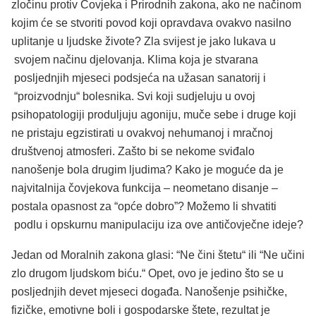
zločinu protiv Čovjeka i Prirodnih zakona, ako ne načinom
kojim će se stvoriti povod koji opravdava ovakvo nasilno
uplitanje u ljudske živote? Zla svijest je jako lukava u
svojem načinu djelovanja. Klima koja je stvarana
posljednjih mjeseci podsjeća na užasan sanatorij i
“proizvodnju“ bolesnika. Svi koji sudjeluju u ovoj
psihopatologiji produljuju agoniju, muče sebe i druge koji
ne pristaju egzistirati u ovakvoj nehumanoj i mračnoj
društvenoj atmosferi. Zašto bi se nekome sviđalo
nanošenje bola drugim ljudima? Kako je moguće da je
najvitalnija čovjekova funkcija – neometano disanje –
postala opasnost za “opće dobro”? Možemo li shvatiti
podlu i opskurnu manipulaciju iza ove antičovječne ideje?
Jedan od Moralnih zakona glasi: “Ne čini štetu“ ili “Ne učini
zlo drugom ljudskom biću.“ Opet, ovo je jedino što se u
posljednjih devet mjeseci događa. Nanošenje psihičke,
fizičke, emotivne boli i gospodarske štete, rezultat je