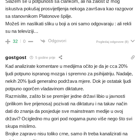
Slažem se u potpunosti sa člankom, ali na žalost iz mog
iskustva pokušaj prosvijetljenja nekoga završava kao razgovor
sa stanovnikom Platonove špilje.
Možeš im naslikati sliku u boji a oni samo odgovaraju : ali rekli
su na televiziji…
Odgovori
32
0
Pogledaj odgovore
(8)
gostgost
5 godine prije
Kad analizirate komentare u medijima očito je da je cca 20%
ljudi potpuno ispranog mozga i spremno za psihijatriju. Nadalje,
nekih 20% ljudi generalno podržava mjere. Dok je ostatak ljudi
potpuno ogorčen vladavinom diktature.
Razmislite, zašto bi se premijer jedne državi libio u javnosti
(prilikom live prijenosa) pozivati na diktaturu i na takav način
dati do znanja da posjeduje sve mainstream medije u ovoj
državi? Ocigledno mu gori pod nogama puno više nego što svi
skupa mislimo.
Brojke zapravo nisu toliko crne, samo ih treba kanalizirati na