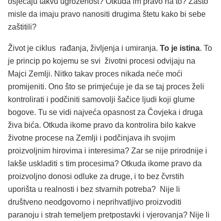
osjećaju takvu ugroženost? Otkuda im pravo na to? Zašto
misle da imaju pravo nanositi drugima štetu kako bi sebe
zaštitili?
Život je ciklus rađanja, življenja i umiranja.
To je istina
. To
je princip po kojemu se svi životni procesi odvijaju na
Majci Zemlji. Nitko takav proces nikada neće moći
promijeniti. Ono što se primjećuje je da se taj proces želi
kontrolirati i podčiniti samovolji šačice ljudi koji glume
bogove. Tu se vidi najveća opasnost za Čovjeka i druga
živa bića. Otkuda ikome pravo da kontrolira bilo kakve
životne procese na Zemlji i podčinjava ih svojim
proizvoljnim hirovima i interesima? Zar se nije prirodnije i
lakše uskladiti s tim procesima? Otkuda ikome pravo da
proizvoljno donosi odluke za druge, i to bez čvrstih
uporišta u realnosti i bez stvarnih potreba? Nije li
društveno neodgovorno i neprihvatljivo proizvoditi
paranoju i strah temeljem pretpostavki i vjerovanja? Nije li