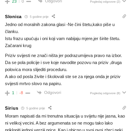
Odgovori
23
0
Pogledaj odgovore
(2)
Slonica
5 godine prije
Jedno od moralnih zakona glasi -Ne čini štetu,kako piše u
članku.
Istu frazu upućuju i oni koji vam nabijaju mjere,jer širite štetu.
Začarani krug
Priziv svijesti ne znači ništa jer podrazumijeva pravo na izbor.
Da se pola policije i sve koje navodite pozovu na priziv ,druga
polovica mora slijediti proceduru.
A ako od posla živite i školovali ste se za njega onda je priziv
svijesti mrtvo slovo na papiru.
Odgovori
1
-8
Pogledaj odgovore
(8)
Sirius
5 godine prije
Moram napisati da mi trenutna situacija u svijetu nije jasna, kao
ni velikoj vecini. A bez argumenata se ne mogu tako lako
prikloniti jednoj verziji price. Kao i obicno u svoj ovoj zbrci neki