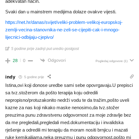
adekvatan način.
Svaki dan u mainstrem medijima dolaze ovakve vijesti.
https://net.hr/danas/svijet/veliki-problem-velikoj-europskoj-
zemlji-vecina-stanovnika-ne-zeli-se-cijepiti-cak-i-mnogo-
lijecnici-odbijaju-cjepivo/
5 godine prije zadnji put uredio gostgost
Odgovori
28
0
Pogledaj odgovore
(1)
indy
5 godine prije
Istina,ovi koji donose uredbe sami sebe opovrgavaju.U prepisci
sa tvz.stožerom da pošto terapija koju odredili
nepropisno/protuzakonito nedrži vodu te da tražim,pošto uveli
kazne za nas koji nikako maske nenosimo,da tvz.stožer
preuzima punu zdravstvenu odgovornost za moje zdravlje bez
da me pregledali,pregledali med.dokumentaciju i invalidska
rješenje a odredili mi terapiju da moram nositi brnjicu i mazati
ruke kemikalijama,neka preuzmu i punu odgovornost,pošto mi