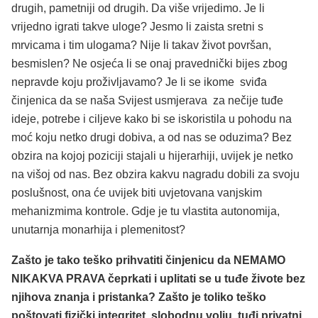
drugih, pametniji od drugih. Da više vrijedimo. Je li
vrijedno igrati takve uloge? Jesmo li zaista sretni s
mrvicama i tim ulogama? Nije li takav život površan,
besmislen? Ne osjeća li se onaj pravednički bijes zbog
nepravde koju proživljavamo? Je li se ikome sviđa
činjenica da se naša Svijest usmjerava za nečije tuđe
ideje, potrebe i ciljeve kako bi se iskoristila u pohodu na
moć koju netko drugi dobiva, a od nas se oduzima? Bez
obzira na kojoj poziciji stajali u hijerarhiji, uvijek je netko
na višoj od nas. Bez obzira kakvu nagradu dobili za svoju
poslušnost, ona će uvijek biti uvjetovana vanjskim
mehanizmima kontrole. Gdje je tu vlastita autonomija,
unutarnja monarhija i plemenitost?
Zašto je tako teško prihvatiti činjenicu da NEMAMO
NIKAKVA PRAVA čeprkati i uplitati se u tuđe živote bez
njihova znanja i pristanka? Zašto je toliko teško
poštovati fizički integritet, slobodnu volju, tuđi privatni