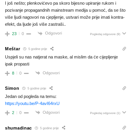
I još nešto; plenkovićevo pa skoro bijesno upiranje rukom i
pozivanje propagandnih mainstream medija u pomoć, da se što
više ljudi nagovori na cjepljenje, ustvari može prije imati kontra-
efekt, da ljude još više zastraši..
Odgovori
23
0
Pogledaj odgovore
(9)
Meštar
5 godine prije
Uspjeli su nas natjerat na maske, al mislim da će cijepljenje
ipak propasti
Odgovori
8
0
Simon
5 godine prije
Jedan od pogleda na temu:
https://youtu.be/P-4avI64rxU
Odgovori
2
0
Pogledaj odgovore
(1)
shumadinac
5 godine prije