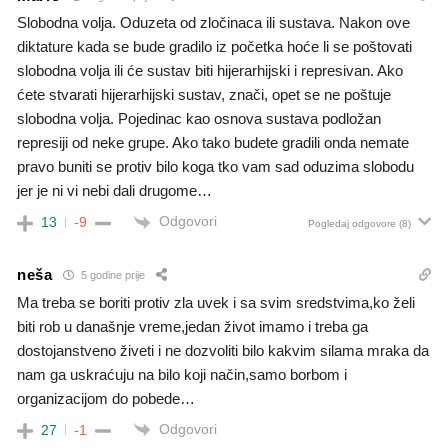
Slobodna volja. Oduzeta od zločinaca ili sustava. Nakon ove
diktature kada se bude gradilo iz početka hoće li se poštovati
slobodna volja ili će sustav biti hijerarhijski i represivan. Ako
ćete stvarati hijerarhijski sustav, znači, opet se ne poštuje
slobodna volja. Pojedinac kao osnova sustava podložan
represiji od neke grupe. Ako tako budete gradili onda nemate
pravo buniti se protiv bilo koga tko vam sad oduzima slobodu
jer je ni vi nebi dali drugome…
Odgovori
13
-9
Pogledaj odgovore
(8)
neša
5 godine prije
Ma treba se boriti protiv zla uvek i sa svim sredstvima,ko želi
biti rob u današnje vreme,jedan život imamo i treba ga
dostojanstveno živeti i ne dozvoliti bilo kakvim silama mraka da
nam ga uskraćuju na bilo koji način,samo borbom i
organizacijom do pobede…
Odgovori
27
-1